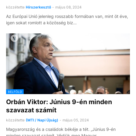
közzétette
Hírszerkesztő
-
május 08, 2024
Az Európai Unió jelenleg rosszabb formában van, mint öt éve,
igen sokat romlott a közösség biz…
BELFÖLD
Orbán Viktor: Június 9-én minden
szavazat számít
közzétette
(MTI / Napi Újság)
-
május 05, 2024
Magyarország és a családok békéje a tét. „Június 9-én
minden szavazat számít. Védjük meg Magyar…