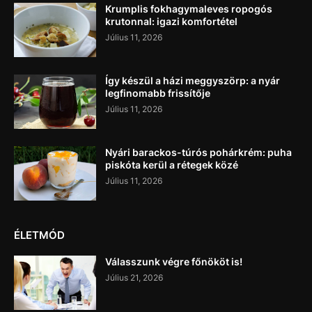
Krumplis fokhagymaleves ropogós
krutonnal: igazi komfortétel
Július 11, 2026
Így készül a házi meggyszörp: a nyár
legfinomabb frissítője
Július 11, 2026
Nyári barackos-túrós pohárkrém: puha
piskóta kerül a rétegek közé
Július 11, 2026
ÉLETMÓD
Válasszunk végre főnököt is!
Július 21, 2026