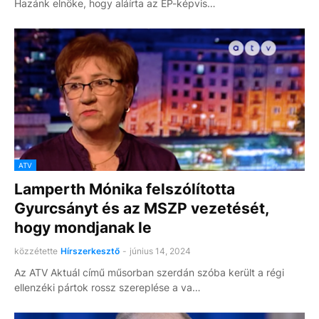
Hazánk elnöke, hogy aláírta az EP-képvis…
ATV
Lamperth Mónika felszólította
Gyurcsányt és az MSZP vezetését,
hogy mondjanak le
közzétette
Hírszerkesztő
-
június 14, 2024
Az ATV Aktuál című műsorban szerdán szóba került a régi
ellenzéki pártok rossz szereplése a va…