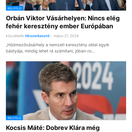
BELFÖLD
Orbán Viktor Vásárhelyen: Nincs elég
fehér keresztény ember Európában
közzétette
Hírszerkesztő
-
május 27, 2024
„Hódmezővásárhely a nemzeti keresztény oldal egyik
bástyája, mindig lehet rá számítani, jóban-ro…
BELFÖLD
Kocsis Máté: Dobrev Klára még