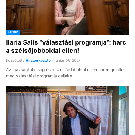
ANTIFA
Ilaria Salis “választási programja”: harc
a szélsőjobboldal ellen!
közzétette
Hírszerkesztő
-
június 09, 2024
Az igazságtalanság és a szélsőjobboldal elleni harcot jelölte
meg választási programja céljaké…