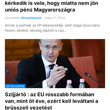
kérkedik is vele, hogy miatta nem jön
uniós pénz Magyarországra
közzétette
Hírszerkesztő
-
május 11, 2024
Annak a pártnak az EP-listavezetője, amit maga Gyurcsány
Ferenc elnököl, tényleg eljutott a csú…
EP-VÁLASZTÁS
Szijjártó : az EU rosszabb formában
van, mint öt éve, ezért kell leváltani a
brüsszeli vezetést