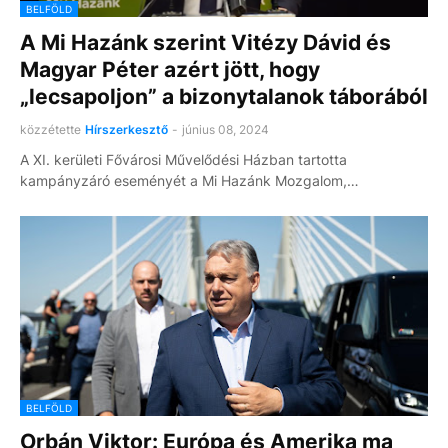
BELFÖLD
A Mi Hazánk szerint Vitézy Dávid és
Magyar Péter azért jött, hogy
„lecsapoljon” a bizonytalanok táborából
közzétette
Hírszerkesztő
-
június 08, 2024
A XI. kerületi Fővárosi Művelődési Házban tartotta
kampányzáró eseményét a Mi Hazánk Mozgalom,…
BELFÖLD
Orbán Viktor: Európa és Amerika ma