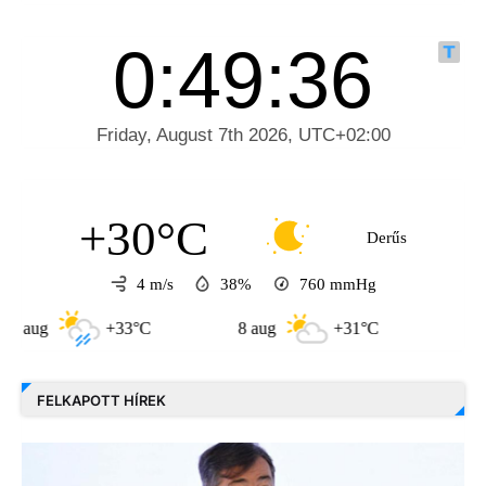
+30°C
Derűs
4 m/s
38%
760
mmHg
+33°C
8 aug
+31°C
9 aug
+3
FELKAPOTT HÍREK