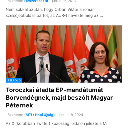
közzétette
Hírszerkesztő
-
június 25, 2024
Nem sokkal azután, hogy Orbán Viktor a román
szélsőjobboldali pártot, az AUR-t nevezte meg az …
BELFÖLD
Toroczkai átadta EP-mandátumát
Borvendégnek, majd beszólt Magyar
Péternek
közzétette
(MTI / Napi Újság)
-
június 18, 2024
Az X (korábban Twitter) közösségi oldalon jelezte a Mi