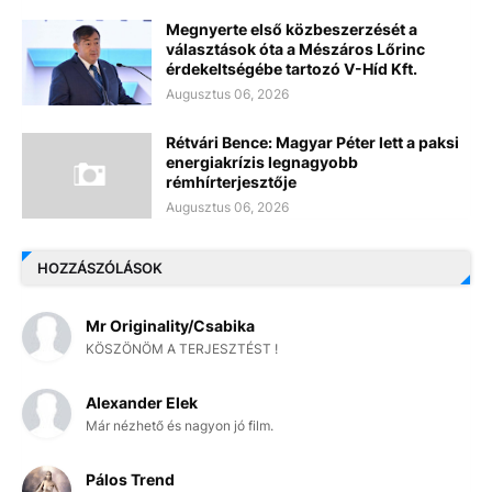
Megnyerte első közbeszerzését a
választások óta a Mészáros Lőrinc
érdekeltségébe tartozó V-Híd Kft.
Augusztus 06, 2026
Rétvári Bence: Magyar Péter lett a paksi
energiakrízis legnagyobb
rémhírterjesztője
Augusztus 06, 2026
HOZZÁSZÓLÁSOK
Mr Originality/Csabika
KÖSZÖNÖM A TERJESZTÉST !
Alexander Elek
Már nézhető és nagyon jó film.
Pálos Trend