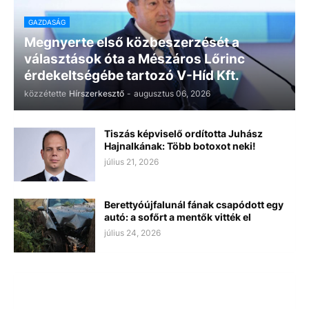
GAZDASÁG
Megnyerte első közbeszerzését a
választások óta a Mészáros Lőrinc
érdekeltségébe tartozó V-Híd Kft.
közzétette
Hírszerkesztő
-
augusztus 06, 2026
Tiszás képviselő ordította Juhász
Hajnalkának: Több botoxot neki!
július 21, 2026
Berettyóújfalunál fának csapódott egy
autó: a sofőrt a mentők vitték el
július 24, 2026