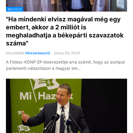
BELFÖLD
"Ha mindenki elvisz magával még egy
embert, akkor a 2 milliót is
meghaladhatja a békepárti szavazatok
száma"
közzétette
Hírszerkesztő
-
június 09, 2024
A Fidesz-KDNP EP-listavezetője arra számít, hogy az európai
parlamenti választáson a magyar em…