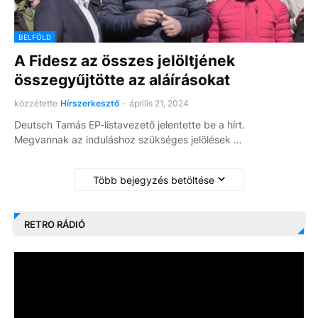
BELFÖLD
A Fidesz az összes jelöltjének
összegyűjtötte az aláírásokat
közzétette
Hírszerkesztő
-
április 21, 2024
Deutsch Tamás EP-listavezető jelentette be a hírt.
Megvannak az induláshoz szükséges jelölések …
Több bejegyzés betöltése
RETRO RÁDIÓ