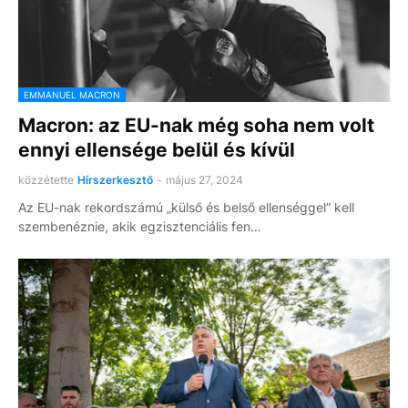
EMMANUEL MACRON
Macron: az EU-nak még soha nem volt
ennyi ellensége belül és kívül
közzétette
Hírszerkesztő
-
május 27, 2024
Az EU-nak rekordszámú „külső és belső ellenséggel” kell
szembenéznie, akik egzisztenciális fen…