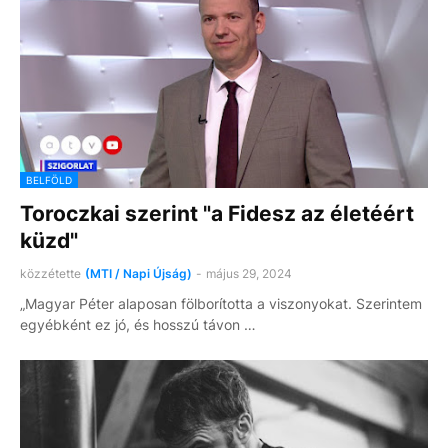
BELFÖLD
Toroczkai szerint "a Fidesz az életéért
küzd"
közzétette
(MTI / Napi Újság)
-
május 29, 2024
„Magyar Péter alaposan fölborította a viszonyokat. Szerintem
egyébként ez jó, és hosszú távon …