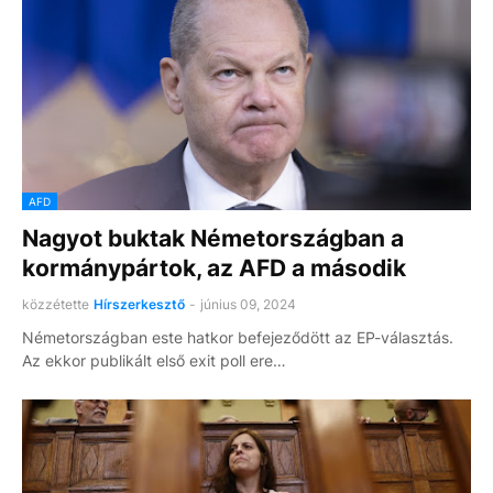
AFD
Nagyot buktak Németországban a
kormánypártok, az AFD a második
közzétette
Hírszerkesztő
-
június 09, 2024
Németországban este hatkor befejeződött az EP-választás.
Az ekkor publikált első exit poll ere…