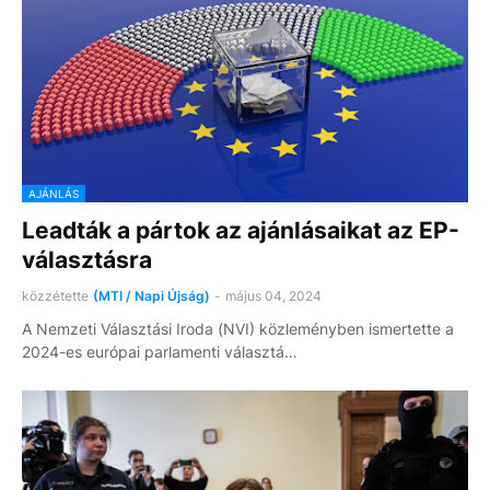
AJÁNLÁS
Leadták a pártok az ajánlásaikat az EP-
választásra
közzétette
(MTI / Napi Újság)
-
május 04, 2024
A Nemzeti Választási Iroda (NVI) közleményben ismertette a
2024-es európai parlamenti választá…