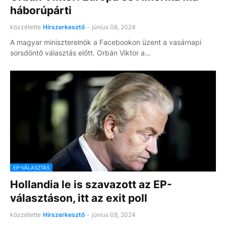
háborúpárti
közzétette
Hírszerkesztő
-
június 08, 2024
A magyar miniszterelnök a Facebookon üzent a vasárnapi
sorsdöntő választás előtt. Orbán Viktor a…
EP-VÁLASZTÁS
Hollandia le is szavazott az EP-
választáson, itt az exit poll
közzétette
Hírszerkesztő
-
június 08, 2024