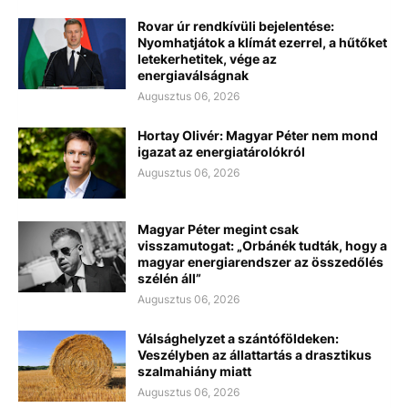
Rovar úr rendkívüli bejelentése:
Nyomhatjátok a klímát ezerrel, a hűtőket
letekerhetitek, vége az
energiaválságnak
Augusztus 06, 2026
Hortay Olivér: Magyar Péter nem mond
igazat az energiatárolókról
Augusztus 06, 2026
Magyar Péter megint csak
visszamutogat: „Orbánék tudták, hogy a
magyar energiarendszer az összedőlés
szélén áll”
Augusztus 06, 2026
Válsághelyzet a szántóföldeken:
Veszélyben az állattartás a drasztikus
szalmahiány miatt
Augusztus 06, 2026