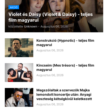
AKCIÓ
Violet és Daisy (Violet & Daisy) - teljes
film magyarul
közzétette
Unknown
-
Augusztus 06, 2026
Konstrukció (Hypnotic) - teljes film
magyarul
Augusztus 06, 2026
Kincseim (Mes trésors) - teljes film
magyarul
Augusztus 06, 2026
Megszólaltak a szervezők Majka
lemondott koncertje után: Anyagi
veszteség kétségkívül keletkezett
Augusztus 06, 2026