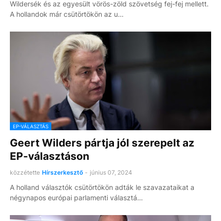
Wildersék és az egyesült vörös-zöld szövetség fej-fej mellett.
A hollandok már csütörtökön az u…
EP-VÁLASZTÁS
Geert Wilders pártja jól szerepelt az
EP-választáson
közzétette
Hírszerkesztő
-
június 07, 2024
A holland választók csütörtökön adták le szavazataikat a
négynapos európai parlamenti választá…