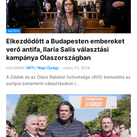
ANTIFA
Elkezdődött a Budapesten embereket
verő antifa, Ilaria Salis választási
kampánya Olaszországban
közzétette
(MTI / Napi Újság)
-
május 03, 2024
A Zöldek és az Olasz Baloldal Szövetsége (AVS) bemutatta az
európai parlamenti választásokon i…