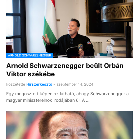
ARNOLD SCHWARZENEGGER
Arnold Schwarzenegger beült Orbán
Viktor székébe
közzétette
Hírszerkesztő
-
szeptember 14, 2024
Egy megosztott képen az látható, ahogy Schwarzenegger a
magyar miniszterelnök irodájában ül. A …