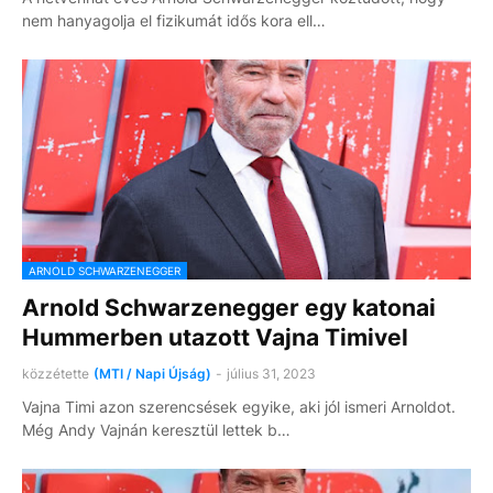
nem hanyagolja el fizikumát idős kora ell…
ARNOLD SCHWARZENEGGER
Arnold Schwarzenegger egy katonai
Hummerben utazott Vajna Timivel
közzétette
(MTI / Napi Újság)
-
július 31, 2023
Vajna Timi azon szerencsések egyike, aki jól ismeri Arnoldot.
Még Andy Vajnán keresztül lettek b…