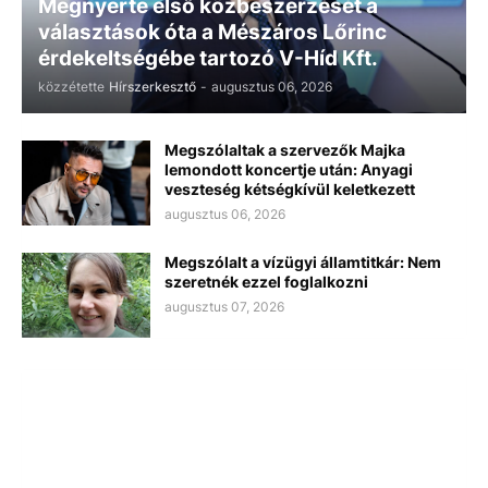
Megnyerte első közbeszerzését a
választások óta a Mészáros Lőrinc
érdekeltségébe tartozó V-Híd Kft.
közzétette
Hírszerkesztő
-
augusztus 06, 2026
Megszólaltak a szervezők Majka
lemondott koncertje után: Anyagi
veszteség kétségkívül keletkezett
augusztus 06, 2026
Megszólalt a vízügyi államtitkár: Nem
szeretnék ezzel foglalkozni
augusztus 07, 2026