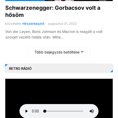
Schwarzenegger: Gorbacsov volt a
hősöm
közzétette
Hírszerkesztő
-
augusztus 31, 2022
Von der Leyen, Boris Johnson és Macron is reagált a volt
szovjet vezető halála után. Miha…
Több bejegyzés betöltése
RETRO RÁDIÓ