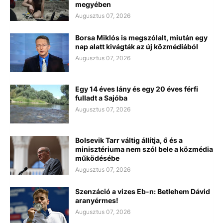
megyében
Augusztus 07, 2026
Borsa Miklós is megszólalt, miután egy
nap alatt kivágták az új közmédiából
Augusztus 07, 2026
Egy 14 éves lány és egy 20 éves férfi
fulladt a Sajóba
Augusztus 07, 2026
Bolsevik Tarr váltig állítja, ő és a
minisztériuma nem szól bele a közmédia
működésébe
Augusztus 07, 2026
Szenzáció a vizes Eb-n: Betlehem Dávid
aranyérmes!
Augusztus 07, 2026