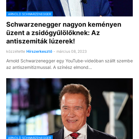
ARNOLD SCHWARZENEGGER
Schwarzenegger nagyon keményen
üzent a zsidógyűlölőknek: Az
antiszemiták lúzerek!
közzétette
Hírszerkesztő
-
március 08, 2023
Arnold Schwarzenegger egy YouTube-videóban szállt szembe
az antiszemitizmussal. A színész elmond…
ARNOLD SCHWARZENEGGER