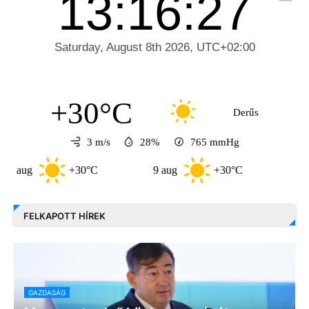
+30°C
Derűs
3 m/s
28%
765
mmHg
+30°C
9 aug
+30°C
10 aug
FELKAPOTT HÍREK
GAZDASÁG