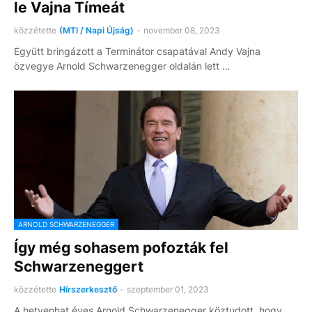
le Vajna Tímeát
közzétette
(MTI / Napi Újság)
-
november 08, 2023
Együtt bringázott a Terminátor csapatával Andy Vajna
özvegye Arnold Schwarzenegger oldalán lett …
ARNOLD SCHWARZENEGGER
Így még sohasem pofozták fel
Schwarzeneggert
közzétette
Hírszerkesztő
-
szeptember 01, 2023
A hetvenhat éves Arnold Schwarzenegger köztudott, hogy