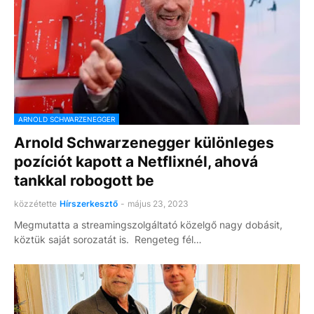
ARNOLD SCHWARZENEGGER
Arnold Schwarzenegger különleges
pozíciót kapott a Netflixnél, ahová
tankkal robogott be
közzétette
Hírszerkesztő
-
május 23, 2023
Megmutatta a streamingszolgáltató közelgő nagy dobásit,
köztük saját sorozatát is. Rengeteg fél…