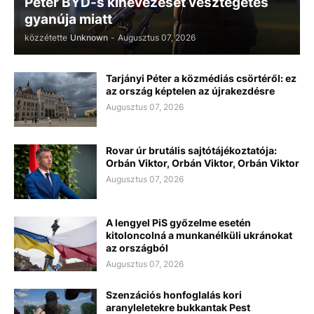
Péter BYD-s kinevezését vesztegetés
gyanúja miatt
közzétette
Unknown
-
Augusztus 07, 2026
Tarjányi Péter a közmédiás csörtéről: ez
az ország képtelen az újrakezdésre
Augusztus 07, 2026
Rovar úr brutális sajtótájékoztatója:
Orbán Viktor, Orbán Viktor, Orbán Viktor
Augusztus 07, 2026
A lengyel PiS győzelme esetén
kitoloncolná a munkanélküli ukránokat
az országból
Augusztus 07, 2026
Szenzációs honfoglalás kori
aranyleletekre bukkantak Pest