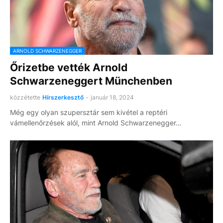
ARNOLD SCHWARZENEGGER
Őrizetbe vették Arnold
Schwarzeneggert Münchenben
közzétette
Hírszerkesztő
-
január 18, 2024
Még egy olyan szupersztár sem kivétel a reptéri
vámellenőrzések alól, mint Arnold Schwarzenegger…