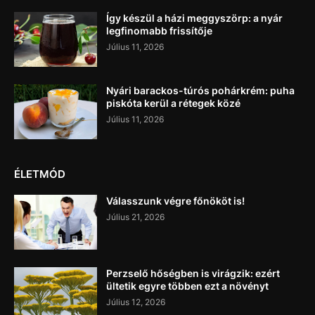
Így készül a házi meggyszörp: a nyár
legfinomabb frissítője
Július 11, 2026
Nyári barackos-túrós pohárkrém: puha
piskóta kerül a rétegek közé
Július 11, 2026
ÉLETMÓD
Válasszunk végre főnököt is!
Július 21, 2026
Perzselő hőségben is virágzik: ezért
ültetik egyre többen ezt a növényt
Július 12, 2026