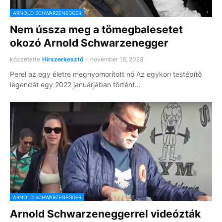
ARNOLD SCHWARZENEGGER
Nem ússza meg a tömegbalesetet
okozó Arnold Schwarzenegger
közzétette
Hírszerkesztő
-
november 16, 2023
Perel az egy életre megnyomorított nő Az egykori testépítő
legendát egy 2022 januárjában történt…
ARNOLD SCHWARZENEGGER
Arnold Schwarzeneggerrel videózták