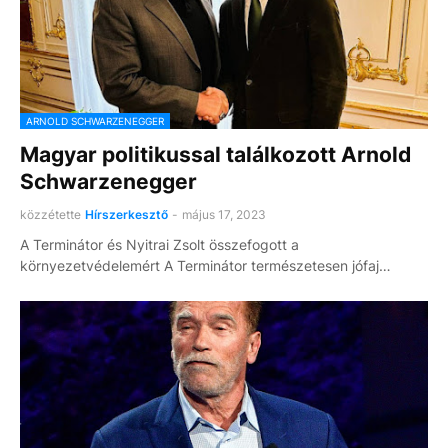
ARNOLD SCHWARZENEGGER
Magyar politikussal találkozott Arnold
Schwarzenegger
közzétette
Hírszerkesztő
-
május 17, 2023
A Terminátor és Nyitrai Zsolt összefogott a
környezetvédelemért A Terminátor természetesen jófaj…