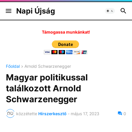
Napi Újság
Támogassa munkánkat!
Főoldal
Arnold Schwarzenegger
Magyar politikussal
találkozott Arnold
Schwarzenegger
közzétette
Hírszerkesztő
-
május 17, 2023
0