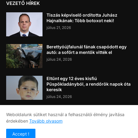
VEZETŐ HÍREK
Tiszás képviselő ordította Juhász
Hajnalkának: Több botoxot neki!
július 21, 2026
Berettyóújfalunál fának csapódott egy
autó: a sofőrt a mentők vitték el
július 24, 2026
Eltűnt egy 12 éves kisfiú
Püspökladányból, a rendőrök napok óta
keresik
július 24, 2026
Weboldalunk sütiket használ a felhasználói élmény javítása
érdekében
Tovább olvasom
Címlap
Rólunk
Kapcsolat
Accept !
Copyright ©
2026
Napi Újság