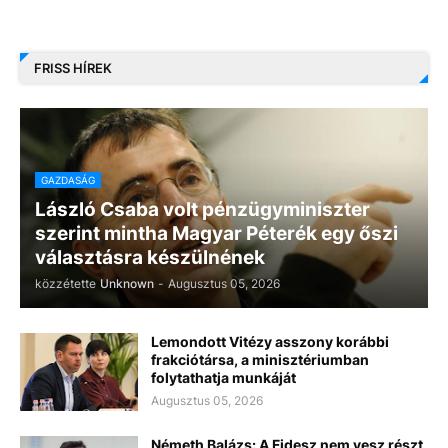
FRISS HÍREK
GAZDASÁG
László Csaba volt pénzügyminiszter
szerint mintha Magyar Péterék egy őszi
választásra készülnének
közzétette
Unknown
-
Augusztus 05, 2026
Lemondott Vitézy asszony korábbi
frakciótársa, a minisztériumban
folytathatja munkáját
Augusztus 05, 2026
Németh Balázs: A Fidesz nem vesz részt