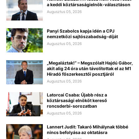
a keddi köztársaságielnök-választáson
Augusztus 05, 2026
Panyi Szabolcs kapja idén a CPJ
nemzetközi sajtószabadság-díját
Augusztus 05, 2026
„Megaláztak!” – Megszólalt Hajdú Gábor,
akit alig 24 óra után távolítottak el az M1
Híradó főszerkesztői posztjáról
Augusztus 05, 2026
Latorcai Csaba: Újabb rész a
köztársasági elnököt kereső
roncsderbi-sorozatban
Augusztus 05, 2026
Lannert Judit: Takaró Mihálynak többé
nincs befolyása az oktatásra