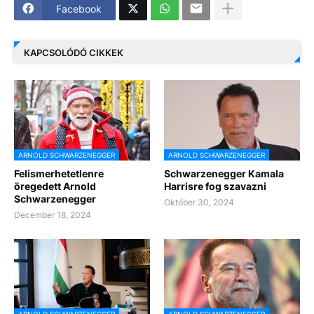
Facebook
KAPCSOLÓDÓ CIKKEK
ARNOLD SCHWARZENEGGER
ARNOLD SCHWARZENEGGER
Felismerhetetlenre
Schwarzenegger Kamala
öregedett Arnold
Harrisre fog szavazni
Schwarzenegger
Október 30, 2024
December 18, 2024