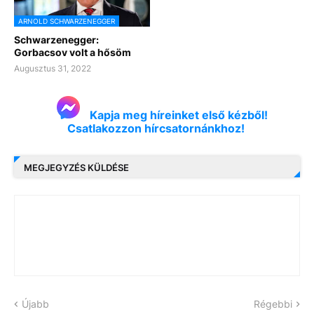
ARNOLD SCHWARZENEGGER
Schwarzenegger:
Gorbacsov volt a hősöm
Augusztus 31, 2022
Kapja meg híreinket első kézből!
Csatlakozzon hírcsatornánkhoz!
MEGJEGYZÉS KÜLDÉSE
Újabb
Régebbi