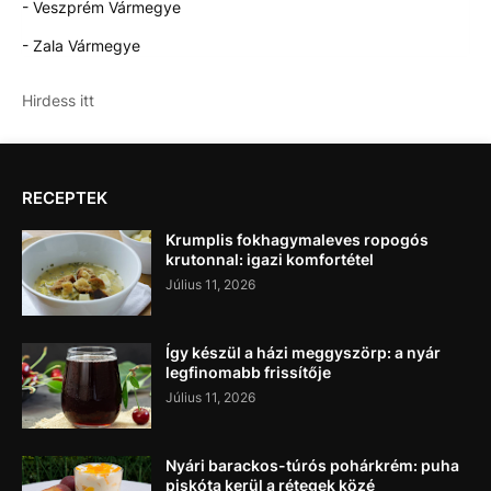
- Veszprém Vármegye
- Zala Vármegye
Hirdess itt
RECEPTEK
Krumplis fokhagymaleves ropogós
krutonnal: igazi komfortétel
Július 11, 2026
Így készül a házi meggyszörp: a nyár
legfinomabb frissítője
Július 11, 2026
Nyári barackos-túrós pohárkrém: puha
piskóta kerül a rétegek közé