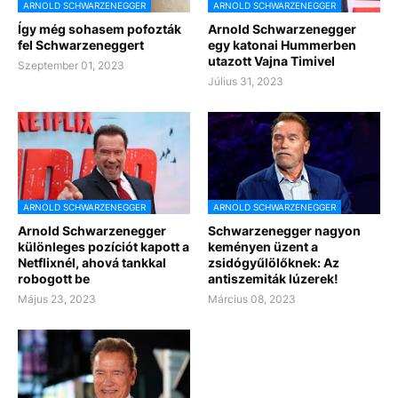
ARNOLD SCHWARZENEGGER
ARNOLD SCHWARZENEGGER
Így még sohasem pofozták
Arnold Schwarzenegger
fel Schwarzeneggert
egy katonai Hummerben
utazott Vajna Timivel
Szeptember 01, 2023
Július 31, 2023
ARNOLD SCHWARZENEGGER
ARNOLD SCHWARZENEGGER
Arnold Schwarzenegger
Schwarzenegger nagyon
különleges pozíciót kapott a
keményen üzent a
Netflixnél, ahová tankkal
zsidógyűlölőknek: Az
robogott be
antiszemiták lúzerek!
Május 23, 2023
Március 08, 2023