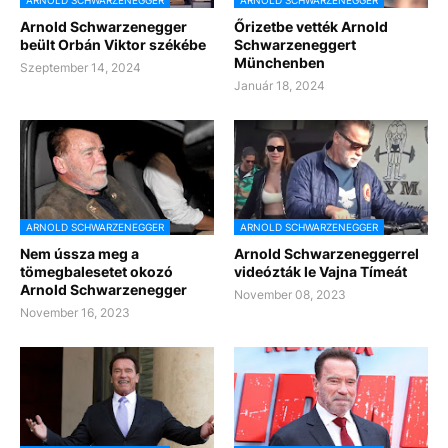
ARNOLD SCHWARZENEGGER
ARNOLD SCHWARZENEGGER
Arnold Schwarzenegger
Őrizetbe vették Arnold
beült Orbán Viktor székébe
Schwarzeneggert
Münchenben
Szeptember 14, 2024
Január 18, 2024
ARNOLD SCHWARZENEGGER
ARNOLD SCHWARZENEGGER
Nem ússza meg a
Arnold Schwarzeneggerrel
tömegbalesetet okozó
videózták le Vajna Tímeát
Arnold Schwarzenegger
November 08, 2023
November 16, 2023