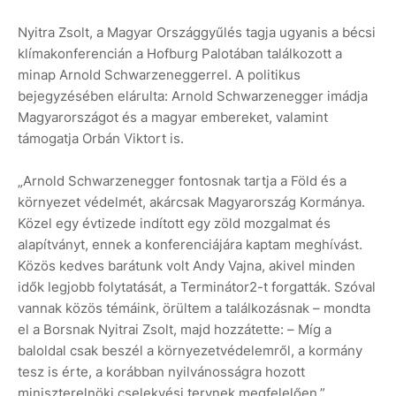
Nyitra Zsolt, a Magyar Országgyűlés tagja ugyanis a bécsi
klímakonferencián a Hofburg Palotában találkozott a
minap Arnold Schwarzeneggerrel. A politikus
bejegyzésében elárulta: Arnold Schwarzenegger imádja
Magyarországot és a magyar embereket, valamint
támogatja Orbán Viktort is.
„Arnold Schwarzenegger fontosnak tartja a Föld és a
környezet védelmét, akárcsak Magyarország Kormánya.
Közel egy évtizede indított egy zöld mozgalmat és
alapítványt, ennek a konferenciájára kaptam meghívást.
Közös kedves barátunk volt Andy Vajna, akivel minden
idők legjobb folytatását, a Terminátor2-t forgatták. Szóval
vannak közös témáink, örültem a találkozásnak – mondta
el a Borsnak Nyitrai Zsolt, majd hozzátette: – Míg a
baloldal csak beszél a környezetvédelemről, a kormány
tesz is érte, a korábban nyilvánosságra hozott
miniszterelnöki cselekvési tervnek megfelelően.”