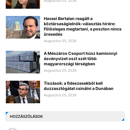
Augusztus 05, 2026
Havasi Bertalan reagált a
köztársaságielnök-választás hírére:
Fölösleges megtartani, a poszton nincs
üresedés
Augusztus 05, 2026
A Mészáros Csoport húsz kamionnyi
ásványvizet oszt szét több
magyarországi térségben
Augusztus 05, 2026
Tiszások: a fideszesekből kell
duzzasztógátat csinálni a Dunában
Augusztus 05, 2026
HOZZÁSZÓLÁSOK