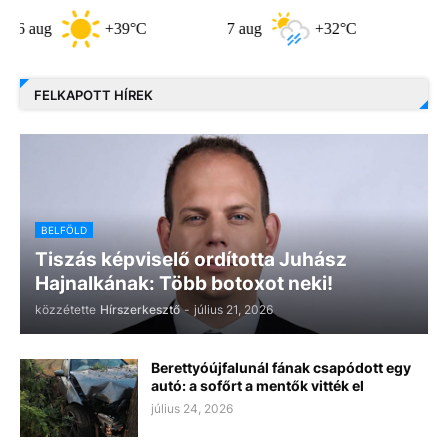
g
+39°C
7 aug
+32°C
8 aug
FELKAPOTT HÍREK
BELFÖLD
Tiszás képviselő ordította Juhász
Hajnalkának: Több botoxot neki!
közzétette
Hírszerkesztő
-
július 21, 2026
Berettyóújfalunál fának csapódott egy
autó: a sofőrt a mentők vitték el
július 24, 2026