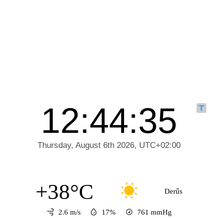
+38°C
Derűs
2.6 m/s
17%
761
mmHg