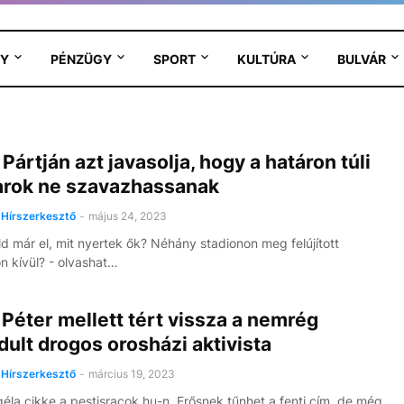
Y
PÉNZÜGY
SPORT
KULTÚRA
BULVÁR
Pártján azt javasolja, hogy a határon túli
rok ne szavazhassanak
Hírszerkesztő
-
május 24, 2023
uld már el, mit nyertek ők? Néhány stadionon meg felújított
 kívül? - olvashat…
Péter mellett tért vissza a nemrég
ult drogos orosházi aktivista
Hírszerkesztő
-
március 19, 2023
éla cikke a pestisracok.hu-n. Erősnek tűnhet a fenti cím, de még