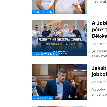
még brut
A NÉP PÁRTJÁN
A Job
pénz t
Békés
közzétette
„A Jobbik
- BÉKÉS VÁRMEGYE
szerveze
Jakab 
jobbol
közzétette
A Jobbik 
emberibbn
A NÉP PÁRTJÁN