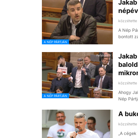
Jakab 
népév
közzétette
A Nép Pár
bontott z
A NÉP PÁRTJÁN
Jakab 
balold
mikro
közzétette
Ahogy Jak
A NÉP PÁRTJÁN
Nép Párt
A buko
közzétette
„A cégek 