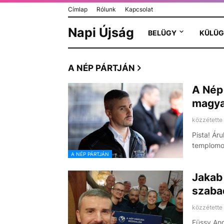
Címlap
Rólunk
Kapcsolat
Napi Újság
BELÜGY
KÜLÜG
A NÉP PÁRTJÁN
A Nép 
magya
közzétette
Pista! Ár
templomon
A NÉP PÁRTJÁN
Jakab 
szabad
közzétette
Füssy Ang