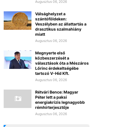
Augusztus 06, 2026
Válsághelyzet a
szántóföldeken:
Veszélyben az állattartás a
drasztikus szalmahiány
miatt
Augusztus 06, 2026
Megnyerte első
közbeszerzését a
választások óta a Mészáros
Lőrinc érdekeltségébe
tartozó V-Híd Kft.
Augusztus 06, 2026
Rétvári Bence: Magyar
Péter lett a paksi
energiakrízis legnagyobb
rémhírterjesztője
Augusztus 06, 2026