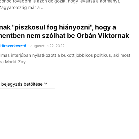
bohóc továbbra is azon dolgozik, hogy leváltsa a kormányt,
 Magyarország már a …
ak "piszkosul fog hiányozni", hogy a
mentben nem szólhat be Orbán Viktornak
Hírszerkesztő
-
augusztus 22, 2022
mas interjúban nyilatkozott a bukott jobbikos politikus, aki most
lna Márki-Zay…
 bejegyzés betöltése