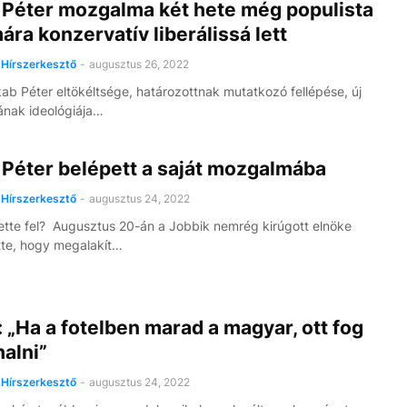
 Péter mozgalma két hete még populista
mára konzervatív liberálissá lett
Hírszerkesztő
-
augusztus 26, 2022
ab Péter eltökéltsége, határozottnak mutatkozó fellépése, új
ak ideológiá­ja…
 Péter belépett a saját mozgalmába
Hírszerkesztő
-
augusztus 24, 2022
ette fel? Augusztus 20-án a Jobbik nemrég kirúgott elnöke
tte, hogy megalakít…
 „Ha a fotelben marad a magyar, ott fog
alni”
Hírszerkesztő
-
augusztus 24, 2022