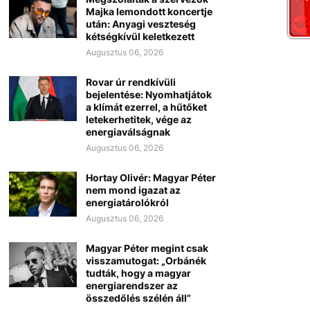
Majka lemondott koncertje
után: Anyagi veszteség
kétségkívül keletkezett
Augusztus 06, 2026
Rovar úr rendkívüli
bejelentése: Nyomhatjátok
a klímát ezerrel, a hűtőket
letekerhetitek, vége az
energiaválságnak
Augusztus 06, 2026
Hortay Olivér: Magyar Péter
nem mond igazat az
energiatárolókról
Augusztus 06, 2026
Magyar Péter megint csak
visszamutogat: „Orbánék
tudták, hogy a magyar
energiarendszer az
összedőlés szélén áll”