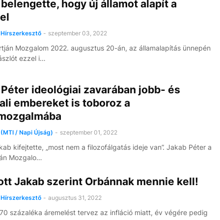
belengette, hogy új államot alapít a
el
Hírszerkesztő
-
szeptember 03, 2022
tján Mozgalom 2022. augusztus 20-án, az államalapítás ünnepén
ászlót ezzel i…
Péter ideológiai zavarában jobb- és
ali embereket is toboroz a
mozgalmába
(MTI / Napi Újság)
-
szeptember 01, 2022
ab kifejtette, „most nem a filozofálgatás ideje van”. Jakab Péter a
ján Mozgalo…
tt Jakab szerint Orbánnak mennie kell!
Hírszerkesztő
-
augusztus 31, 2022
70 százaléka áremelést tervez az infláció miatt, év végére pedig