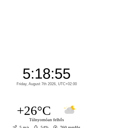
+26°C
Túlnyomóan felhős
5 m/s
54%
760
mmHg