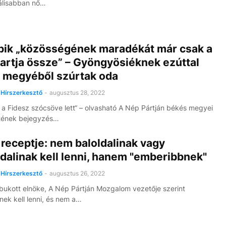
álisabban nő…
bik „közösségének maradékát már csak a
artja össze” – Gyöngyösiéknek ezúttal
 megyéből szúrtak oda
Hírszerkesztő
-
augusztus 28, 2022
 a Fidesz szócsöve lett“ – olvasható A Nép Pártján békés megyei
tének bejegyzés…
receptje: nem baloldalinak vagy
dalinak kell lenni, hanem "emberibbnek"
Hírszerkesztő
-
augusztus 26, 2022
bukott elnöke, A Nép Pártján Mozgalom vezetője szerint
ek kell lenni, és nem a…