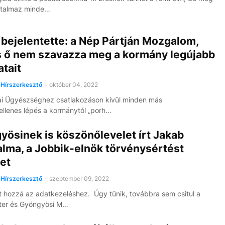
rtalmaz minde…
bejelentette: a Nép Pártján Mozgalom,
s ő nem szavazza meg a kormány legújabb
atait
Hírszerkesztő
-
október 04, 2022
i Ügyészséghez csatlakozáson kívül minden más
ellenes lépés a kormánytól „porh…
ösinek is köszönőlevelet írt Jakab
lma, a Jobbik-elnök törvénysértést
et
Hírszerkesztő
-
szeptember 09, 2022
t hozzá az adatkezeléshez. Úgy tűnik, továbbra sem csitul a
ter és Gyöngyösi M…