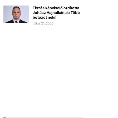
Tiszás képviselő ordította
Juhász Hajnalkának: Több
botoxot neki!
július 21, 2026