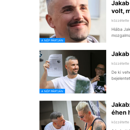
Jakab
volt, 
közzétette
Hiába Jak
mozgalmán
A NÉP PÁRTJÁN
Jakab
közzétette
De ki veh
bejelente
A NÉP PÁRTJÁN
Jakab:
éhen h
közzétette