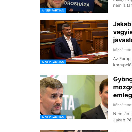
nem is ta
A NÉP PÁRTJÁN
Jakab 
vagyi
javasl
közzétette
Az Európa
A NÉP PÁRTJÁN
korrupció
Gyöngy
mozga
emleg
közzétette
Nem járul
A NÉP PÁRTJÁN
Jakab Pé