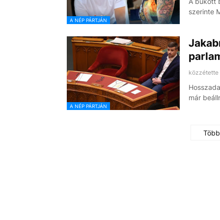
A bukott 
szerinte
A NÉP PÁRTJÁN
Jakabn
parla
közzétette
Hosszadal
már beál
A NÉP PÁRTJÁN
Több