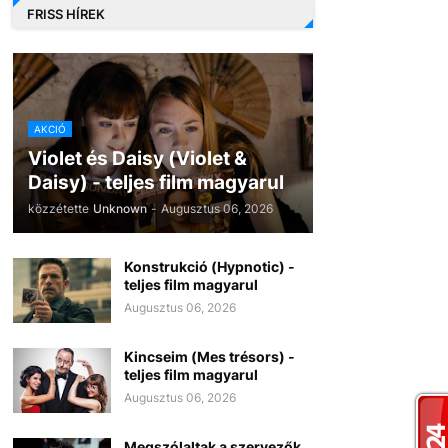
FRISS HÍREK
AKCIÓ
Violet és Daisy (Violet &
Daisy) - teljes film magyarul
közzétette
Unknown
-
Augusztus 06, 2026
Konstrukció (Hypnotic) -
teljes film magyarul
Augusztus 06, 2026
Kincseim (Mes trésors) -
teljes film magyarul
Augusztus 06, 2026
Megszólaltak a szervezők