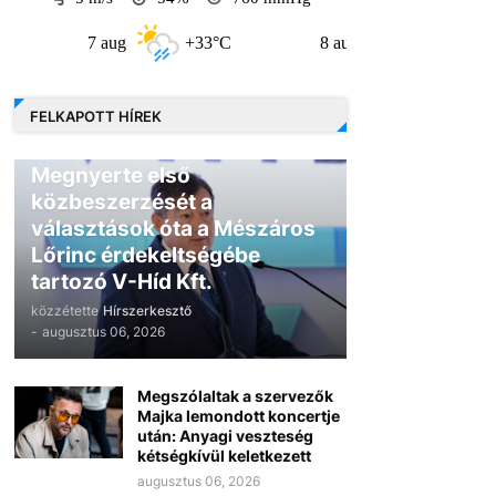
7 aug
+33°C
8 aug
+31°C
9
FELKAPOTT HÍREK
GAZDASÁG
Megnyerte első
közbeszerzését a
választások óta a Mészáros
Lőrinc érdekeltségébe
tartozó V-Híd Kft.
közzétette
Hírszerkesztő
-
augusztus 06, 2026
Megszólaltak a szervezők
Majka lemondott koncertje
után: Anyagi veszteség
kétségkívül keletkezett
augusztus 06, 2026