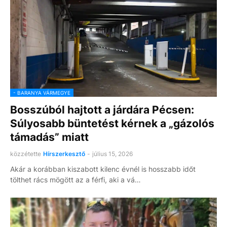
- BARANYA VÁRMEGYE
Bosszúból hajtott a járdára Pécsen:
Súlyosabb büntetést kérnek a „gázolós
támadás” miatt
közzétette
Hírszerkesztő
-
július 15, 2026
Akár a korábban kiszabott kilenc évnél is hosszabb időt
tölthet rács mögött az a férfi, aki a vá…