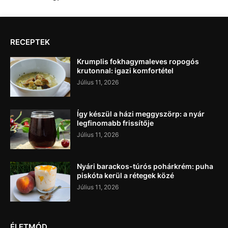
RECEPTEK
Krumplis fokhagymaleves ropogós
krutonnal: igazi komfortétel
Július 11, 2026
Így készül a házi meggyszörp: a nyár
legfinomabb frissítője
Július 11, 2026
Nyári barackos-túrós pohárkrém: puha
piskóta kerül a rétegek közé
Július 11, 2026
ÉLETMÓD