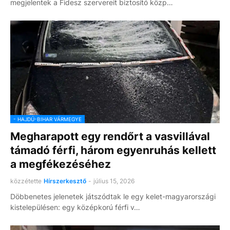
megjelentek a Fidesz szervereit biztosító közp…
- HAJDÚ-BIHAR VÁRMEGYE
Megharapott egy rendőrt a vasvillával
támadó férfi, három egyenruhás kellett
a megfékezéséhez
közzétette
Hírszerkesztő
-
július 15, 2026
Döbbenetes jelenetek játszódtak le egy kelet-magyarországi
kistelepülésen: egy középkorú férfi v…