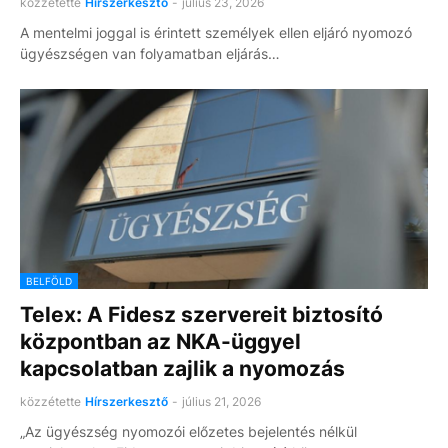
közzétette
Hírszerkesztő
-
július 23, 2026
A mentelmi joggal is érintett személyek ellen eljáró nyomozó
ügyészségen van folyamatban eljárás…
BELFÖLD
Telex: A Fidesz szervereit biztosító
központban az NKA-üggyel
kapcsolatban zajlik a nyomozás
közzétette
Hírszerkesztő
-
július 21, 2026
„Az ügyészség nyomozói előzetes bejelentés nélkül