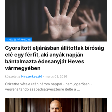
- HEVES VÁRMEGYE
Gyorsított eljárásban állítottak bíróság
elé egy férfit, aki anyák napján
bántalmazta édesanyját Heves
vármegyében
közzétette
Hírszerkesztő
-
május 08, 2026
Őrizetbe vétele után három nappal - nem jogerősen -
végrehajtandó szabadságvesztésre ítélte a …