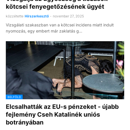
kötcsei fenyegetőzésének ügyét
közzétette
Hírszerkesztő
-
november 27, 2025
Vizsgálati szakaszban van a kötcsei incidens miatt indult
nyomozás, egy embert már zaklatás g…
BELFÖLD
Elcsalhatták az EU-s pénzeket - újabb
fejlemény Cseh Katalinék uniós
botrányában