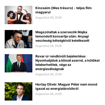
Kincseim (Mes trésors) - teljes film
magyarul
Augusztus 06, 2026
Megszólaltak a szervezők Majka
lemondott koncertje után: Anyagi
veszteség kétségkívül keletkezett
Augusztus 06, 2026
Rovar úr rendkívüli bejelentése:
Nyomhatjátok a klímát ezerrel, a hűtőket
letekerhetitek, vége az
energiaválságnak
Augusztus 06, 2026
Hortay Olivér: Magyar Péter nem mond
igazat az energiatárolókról
Augusztus 06, 2026