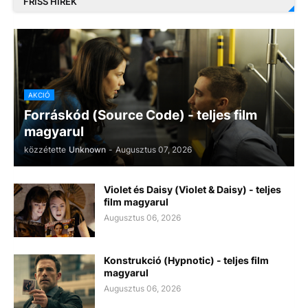
FRISS HÍREK
AKCIÓ
Forráskód (Source Code) - teljes film
magyarul
közzétette
Unknown
-
Augusztus 07, 2026
Violet és Daisy (Violet & Daisy) - teljes
film magyarul
Augusztus 06, 2026
Konstrukció (Hypnotic) - teljes film
magyarul
Augusztus 06, 2026