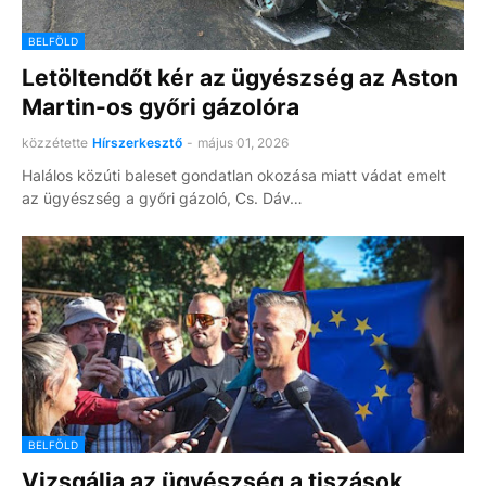
BELFÖLD
Letöltendőt kér az ügyészség az Aston
Martin-os győri gázolóra
közzétette
Hírszerkesztő
-
május 01, 2026
Halálos közúti baleset gondatlan okozása miatt vádat emelt
az ügyészség a győri gázoló, Cs. Dáv…
BELFÖLD
Vizsgálja az ügyészség a tiszások