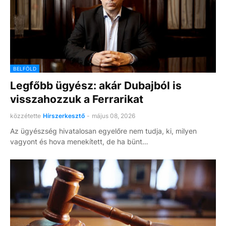
BELFÖLD
Legfőbb ügyész: akár Dubajból is
visszahozzuk a Ferrarikat
közzétette
Hírszerkesztő
-
május 08, 2026
Az ügyészség hivatalosan egyelőre nem tudja, ki, milyen
vagyont és hova menekített, de ha bünt…