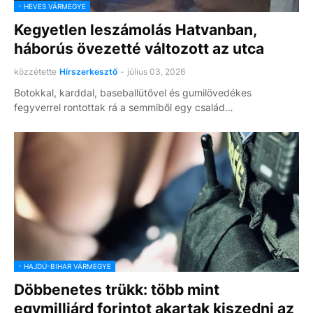
- HEVES VÁRMEGYE
Kegyetlen leszámolás Hatvanban,
háborús övezetté változott az utca
közzétette
Hírszerkesztő
-
július 03, 2026
Botokkal, karddal, baseballütővel és gumilövedékes
fegyverrel rontottak rá a semmiből egy család…
- HAJDÚ-BIHAR VÁRMEGYE
Döbbenetes trükk: több mint
egymilliárd forintot akartak kiszedni az