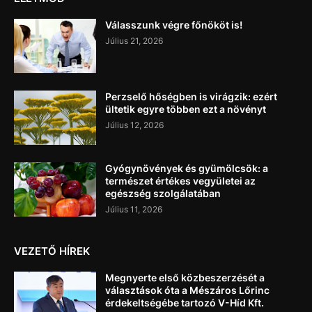
Válasszunk végre főnököt is!
Július 21, 2026
Perzselő hőségben is virágzik: ezért
ültetik egyre többen ezt a növényt
Július 12, 2026
Gyógynövények és gyümölcsök: a
természet értékes vegyületei az
egészség szolgálatában
Július 11, 2026
VEZETŐ HÍREK
Megnyerte első közbeszerzését a
választások óta a Mészáros Lőrinc
érdekeltségébe tartozó V-Híd Kft.