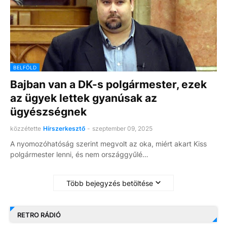
BELFÖLD
Bajban van a DK-s polgármester, ezek
az ügyek lettek gyanúsak az
ügyészségnek
közzétette
Hírszerkesztő
-
szeptember 09, 2025
A nyomozóhatóság szerint megvolt az oka, miért akart Kiss
polgármester lenni, és nem országgyűlé…
Több bejegyzés betöltése
RETRO RÁDIÓ