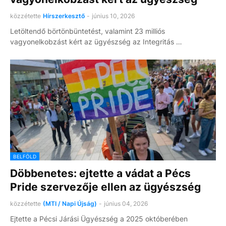
közzétette
Hírszerkesztő
-
június 10, 2026
Letöltendő börtönbüntetést, valamint 23 milliós
vagyonelkobzást kért az ügyészség az Integritás …
BELFÖLD
Döbbenetes: ejtette a vádat a Pécs
Pride szervezője ellen az ügyészség
közzétette
(MTI / Napi Újság)
-
június 04, 2026
Ejtette a Pécsi Járási Ügyészség a 2025 októberében