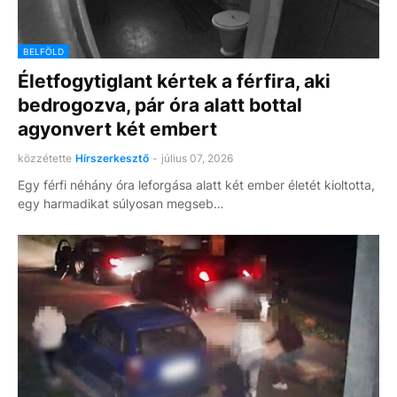
BELFÖLD
Életfogytiglant kértek a férfira, aki
bedrogozva, pár óra alatt bottal
agyonvert két embert
közzétette
Hírszerkesztő
-
július 07, 2026
Egy férfi néhány óra leforgása alatt két ember életét kioltotta,
egy harmadikat súlyosan megseb…