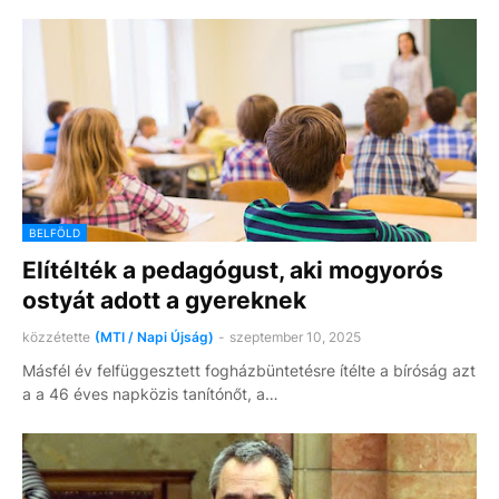
BELFÖLD
Elítélték a pedagógust, aki mogyorós
ostyát adott a gyereknek
közzétette
(MTI / Napi Újság)
-
szeptember 10, 2025
Másfél év felfüggesztett fogházbüntetésre ítélte a bíróság azt
a a 46 éves napközis tanítónőt, a…