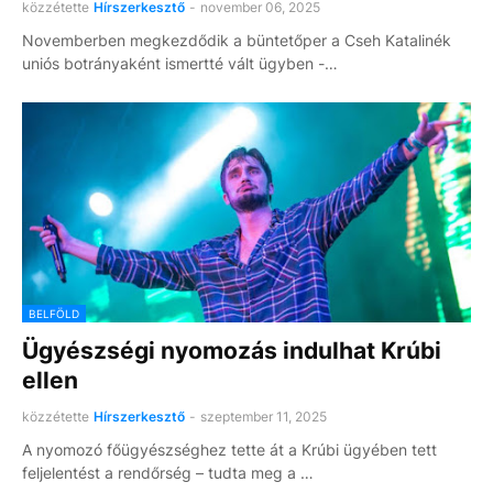
közzétette
Hírszerkesztő
-
november 06, 2025
Novemberben megkezdődik a büntetőper a Cseh Katalinék
uniós botrányaként ismertté vált ügyben -…
BELFÖLD
Ügyészségi nyomozás indulhat Krúbi
ellen
közzétette
Hírszerkesztő
-
szeptember 11, 2025
A nyomozó főügyészséghez tette át a Krúbi ügyében tett
feljelentést a rendőrség – tudta meg a …