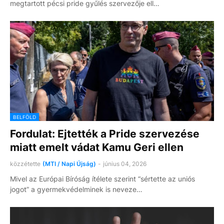
megtartott pécsi pride gyűlés szervezője ell…
BELFÖLD
Fordulat: Ejtették a Pride szervezése
miatt emelt vádat Kamu Geri ellen
közzétette
(MTI / Napi Újság)
-
június 04, 2026
Mivel az Európai Bíróság ítélete szerint “sértette az uniós
jogot” a gyermekvédelminek is neveze…