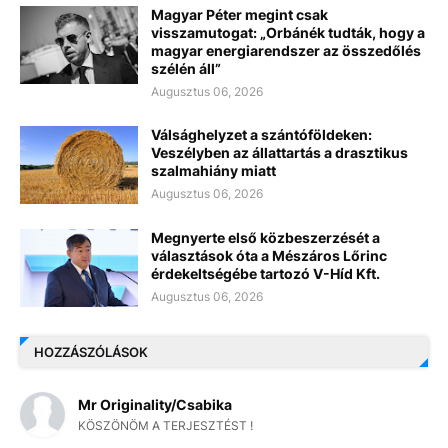
Magyar Péter megint csak
visszamutogat: „Orbánék tudták, hogy a
magyar energiarendszer az összedőlés
szélén áll”
Augusztus 06, 2026
Válsághelyzet a szántóföldeken:
Veszélyben az állattartás a drasztikus
szalmahiány miatt
Augusztus 06, 2026
Megnyerte első közbeszerzését a
választások óta a Mészáros Lőrinc
érdekeltségébe tartozó V-Híd Kft.
Augusztus 06, 2026
HOZZÁSZÓLÁSOK
Mr Originality/Csabika
KÖSZÖNÖM A TERJESZTÉST !