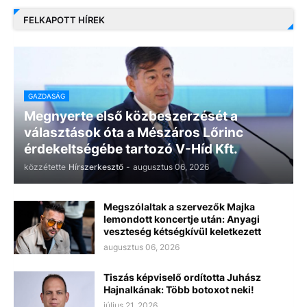
FELKAPOTT HÍREK
GAZDASÁG
Megnyerte első közbeszerzését a
választások óta a Mészáros Lőrinc
érdekeltségébe tartozó V-Híd Kft.
közzétette
Hírszerkesztő
-
augusztus 06, 2026
Megszólaltak a szervezők Majka
lemondott koncertje után: Anyagi
veszteség kétségkívül keletkezett
augusztus 06, 2026
Tiszás képviselő ordította Juhász
Hajnalkának: Több botoxot neki!
július 21, 2026