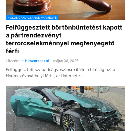
- CSONGRÁD-CSANÁD VÁRMEGYE
Felfüggesztett börtönbüntetést kapott
a pártrendezvényt
terrorcselekménnyel megfenyegető
férfi
közzétette
Hírszerkesztő
-
május 08, 2026
Felfüggesztett szabadságvesztésre ítélte a bíróság azt a
Hódmezővásárhelyi férfit, aki internete…