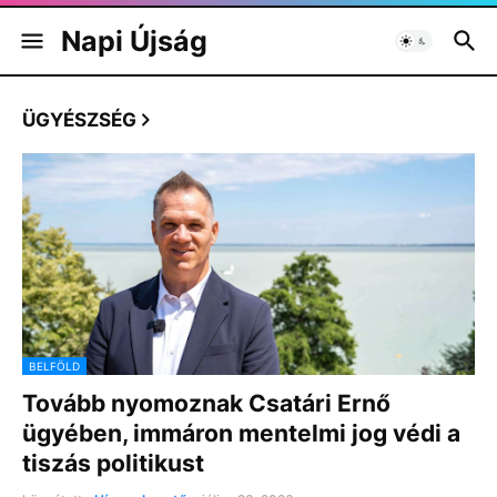
Napi Újság
ÜGYÉSZSÉG
BELFÖLD
Tovább nyomoznak Csatári Ernő
ügyében, immáron mentelmi jog védi a
tiszás politikust