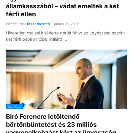
államkasszából – vádat emeltek a két
férfi ellen
közzétette
Hírszerkesztő
-
június 26, 2026
Hihetetlen csalási kísérletre derült fény: az ügyészség szerint
két férfi papíron több milliárd …
BELFÖLD
Biró Ferencre letöltendő
börtönbüntetést és 23 milliós
vagyonelkobzást kért az ügyészség