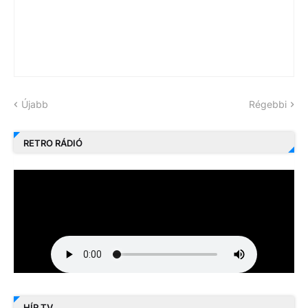
Újabb
Régebbi
RETRO RÁDIÓ
HÍR TV