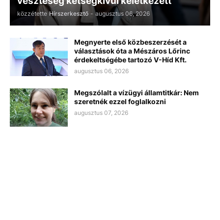
veszteség kétségkívül keletkezett
közzétette
Hírszerkesztő
-
augusztus 06, 2026
Megnyerte első közbeszerzését a
választások óta a Mészáros Lőrinc
érdekeltségébe tartozó V-Híd Kft.
augusztus 06, 2026
Megszólalt a vízügyi államtitkár: Nem
szeretnék ezzel foglalkozni
augusztus 07, 2026