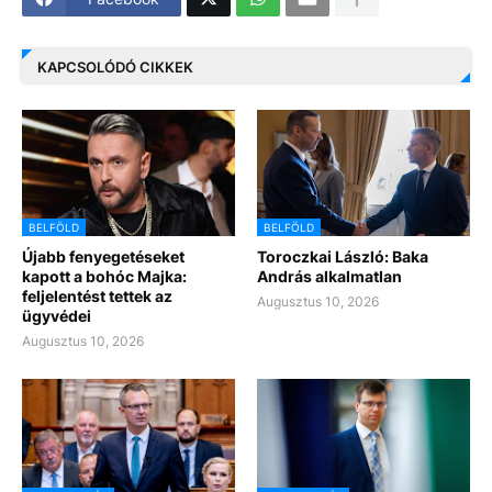
KAPCSOLÓDÓ CIKKEK
BELFÖLD
BELFÖLD
Újabb fenyegetéseket
Toroczkai László: Baka
kapott a bohóc Majka:
András alkalmatlan
feljelentést tettek az
Augusztus 10, 2026
ügyvédei
Augusztus 10, 2026