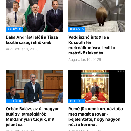
BELFÖLD
BELFÖLD
Baka Andrást jelöli a Tisza
Vaddisznó jutott le a
köztársasági elnöknek
Kossuth téri
metróállomásra, leállt a
Augusztus 10, 2026
metróközlekedés
Augusztus 10, 2026
BELFÖLD
BELFÖLD
Orbán Balázs az új magyar
Reméljük nem koronáztatja
külügyi stratégiáról:
meg magát a rovar -
Mindannyian tudjuk, mit
bejelentette, hogy nagyon
jelent ez
nézi a koronát