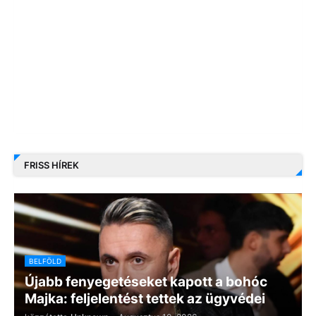
FRISS HÍREK
BELFÖLD
Újabb fenyegetéseket kapott a bohóc
Majka: feljelentést tettek az ügyvédei