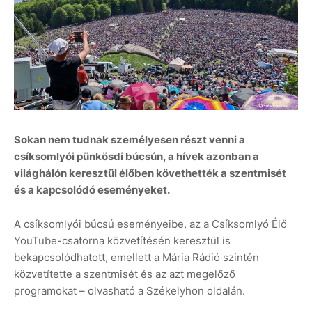
Sokan nem tudnak személyesen részt venni a
csíksomlyói pünkösdi búcsún, a hívek azonban a
világhálón keresztül élőben követhették a szentmisét
és a kapcsolódó eseményeket.
A csíksomlyói búcsú eseményeibe, az a Csíksomlyó Élő
YouTube-csatorna közvetítésén keresztül is
bekapcsolódhatott, emellett a Mária Rádió szintén
közvetítette a szentmisét és az azt megelőző
programokat – olvasható a Székelyhon oldalán.