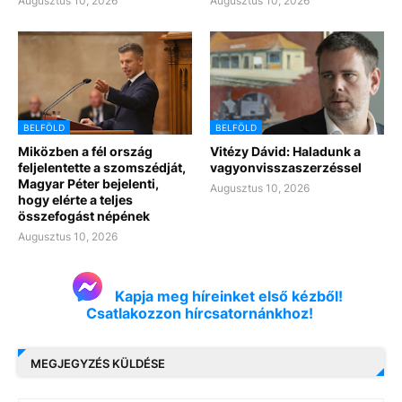
Augusztus 10, 2026
Augusztus 10, 2026
BELFÖLD
BELFÖLD
Miközben a fél ország
Vitézy Dávid: Haladunk a
feljelentette a szomszédját,
vagyonvisszaszerzéssel
Magyar Péter bejelenti,
Augusztus 10, 2026
hogy elérte a teljes
összefogást népének
Augusztus 10, 2026
Kapja meg híreinket első kézből!
Csatlakozzon hírcsatornánkhoz!
MEGJEGYZÉS KÜLDÉSE