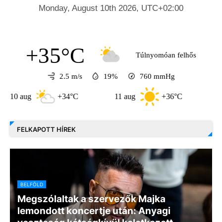
+35°C
Túlnyomóan felhős
2.5 m/s
19%
760
mmHg
aug
+34°C
11 aug
+36°C
12 aug
FELKAPOTT HÍREK
BELFÖLD
Megszólaltak a szervezők Majka
lemondott koncertje után: Anyagi