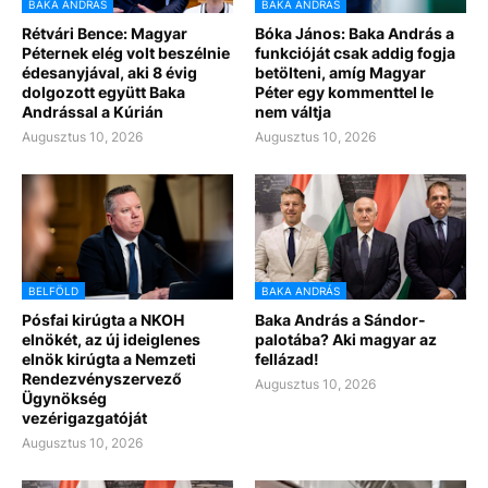
BAKA ANDRÁS
BAKA ANDRÁS
Rétvári Bence: Magyar
Bóka János: Baka András a
Péternek elég volt beszélnie
funkcióját csak addig fogja
édesanyjával, aki 8 évig
betölteni, amíg Magyar
dolgozott együtt Baka
Péter egy kommenttel le
Andrással a Kúrián
nem váltja
Augusztus 10, 2026
Augusztus 10, 2026
BELFÖLD
BAKA ANDRÁS
Pósfai kirúgta a NKOH
Baka András a Sándor-
elnökét, az új ideiglenes
palotába? Aki magyar az
elnök kirúgta a Nemzeti
fellázad!
Rendezvényszervező
Augusztus 10, 2026
Ügynökség
vezérigazgatóját
Augusztus 10, 2026