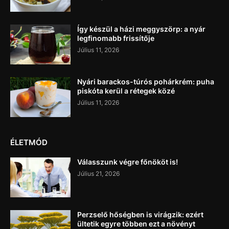
Így készül a házi meggyszörp: a nyár
legfinomabb frissítője
Július 11, 2026
Nyári barackos-túrós pohárkrém: puha
piskóta kerül a rétegek közé
Július 11, 2026
ÉLETMÓD
Válasszunk végre főnököt is!
Július 21, 2026
Perzselő hőségben is virágzik: ezért
ültetik egyre többen ezt a növényt