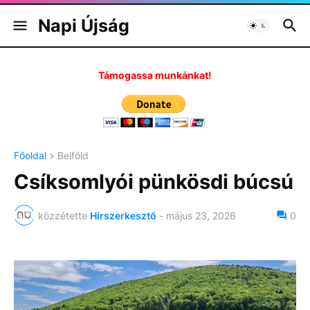
Napi Újság
Támogassa munkánkat!
Főoldal
Belföld
Csíksomlyói pünkösdi búcsú
közzétette
Hírszerkesztő
-
május 23, 2026
0