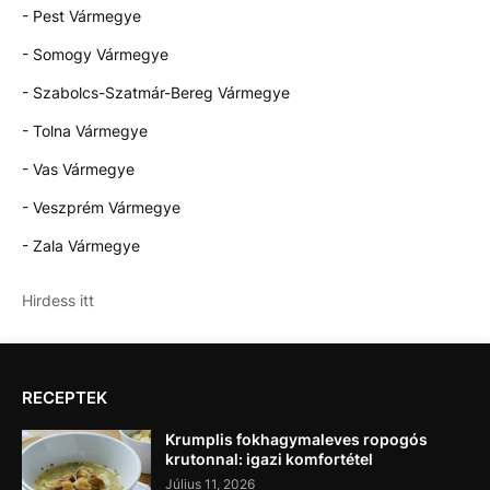
- Pest Vármegye
- Somogy Vármegye
- Szabolcs-Szatmár-Bereg Vármegye
- Tolna Vármegye
- Vas Vármegye
- Veszprém Vármegye
- Zala Vármegye
Hirdess itt
RECEPTEK
Krumplis fokhagymaleves ropogós
krutonnal: igazi komfortétel
Július 11, 2026