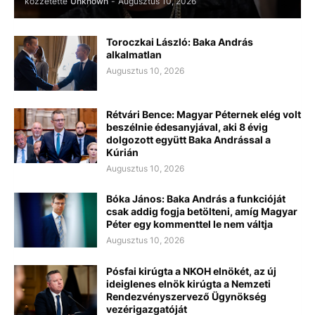
közzétette
Unknown
-
Augusztus 10, 2026
Toroczkai László: Baka András
alkalmatlan
Augusztus 10, 2026
Rétvári Bence: Magyar Péternek elég volt
beszélnie édesanyjával, aki 8 évig
dolgozott együtt Baka Andrással a
Kúrián
Augusztus 10, 2026
Bóka János: Baka András a funkcióját
csak addig fogja betölteni, amíg Magyar
Péter egy kommenttel le nem váltja
Augusztus 10, 2026
Pósfai kirúgta a NKOH elnökét, az új
ideiglenes elnök kirúgta a Nemzeti
Rendezvényszervező Ügynökség
vezérigazgatóját