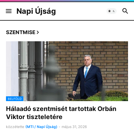
Napi Újság
SZENTMISE
BELFÖLD
Hálaadó szentmisét tartottak Orbán
Viktor tiszteletére
közzétette
(MTI / Napi Újság)
-
május 31, 2026