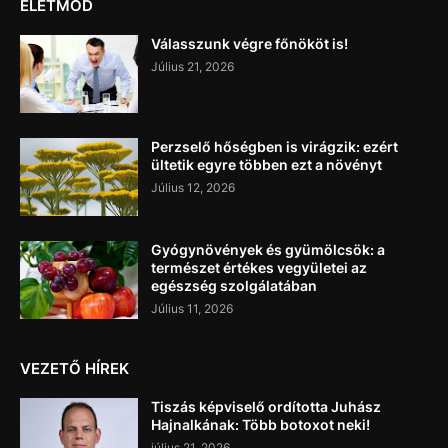
ÉLETMÓD
Válasszunk végre főnököt is!
Július 21, 2026
Perzselő hőségben is virágzik: ezért
ültetik egyre többen ezt a növényt
Július 12, 2026
Gyógynövények és gyümölcsök: a
természet értékes vegyületei az
egészség szolgálatában
Július 11, 2026
VEZETŐ HÍREK
Tiszás képviselő ordította Juhász
Hajnalkának: Több botoxot neki!
július 21, 2026