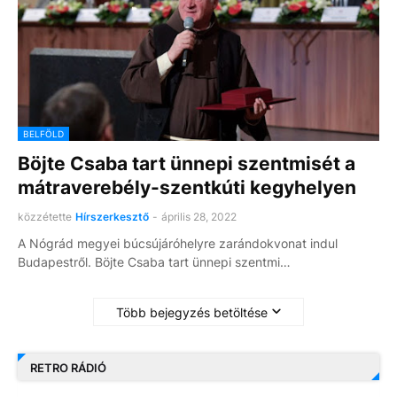
BELFÖLD
Böjte Csaba tart ünnepi szentmisét a
mátraverebély-szentkúti kegyhelyen
közzétette
Hírszerkesztő
-
április 28, 2022
A Nógrád megyei búcsújáróhelyre zarándokvonat indul
Budapestről. Böjte Csaba tart ünnepi szentmi…
Több bejegyzés betöltése
RETRO RÁDIÓ