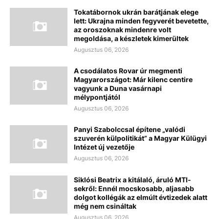
Tokatábornok ukrán barátjának elege
lett: Ukrajna minden fegyverét bevetette,
az oroszoknak mindenre volt
megoldása, a készletek kimerültek
Augusztus 06, 2026
A csodálatos Rovar úr megmenti
Magyarországot: Már kilenc centire
vagyunk a Duna vasárnapi
mélypontjától
Augusztus 06, 2026
Panyi Szabolccsal építene „valódi
szuverén külpolitikát” a Magyar Külügyi
Intézet új vezetője
Augusztus 06, 2026
Siklósi Beatrix a kitálaló, áruló MTI-
sekről: Ennél mocskosabb, aljasabb
dolgot kollégák az elmúlt évtizedek alatt
még nem csináltak
Augusztus 06, 2026