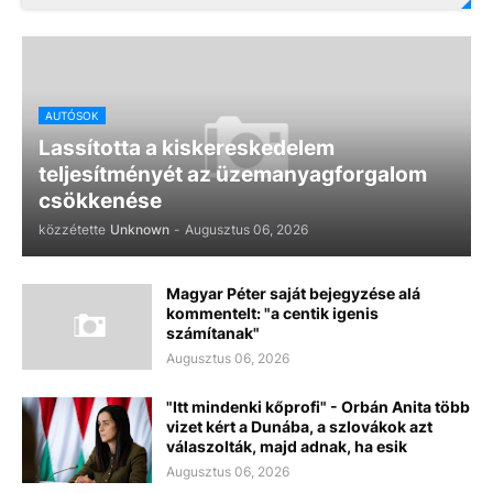
AUTÓSOK
Lassította a kiskereskedelem
teljesítményét az üzemanyagforgalom
csökkenése
közzétette
Unknown
-
Augusztus 06, 2026
Magyar Péter saját bejegyzése alá
kommentelt: "a centik igenis
számítanak"
Augusztus 06, 2026
"Itt mindenki kőprofi" - Orbán Anita több
vizet kért a Dunába, a szlovákok azt
válaszolták, majd adnak, ha esik
Augusztus 06, 2026