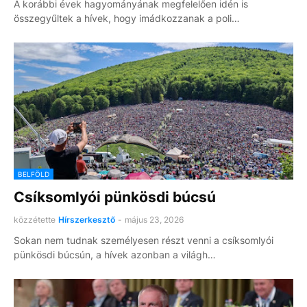
A korábbi évek hagyományának megfelelően idén is
összegyűltek a hívek, hogy imádkozzanak a poli…
BELFÖLD
Csíksomlyói pünkösdi búcsú
közzétette
Hírszerkesztő
-
május 23, 2026
Sokan nem tudnak személyesen részt venni a csíksomlyói
pünkösdi búcsún, a hívek azonban a világh…