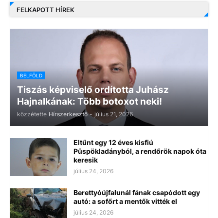
FELKAPOTT HÍREK
BELFÖLD
Tiszás képviselő ordította Juhász
Hajnalkának: Több botoxot neki!
közzétette
Hírszerkesztő
-
július 21, 2026
Eltűnt egy 12 éves kisfiú
Püspökladányból, a rendőrök napok óta
keresik
július 24, 2026
Berettyóújfalunál fának csapódott egy
autó: a sofőrt a mentők vitték el
július 24, 2026