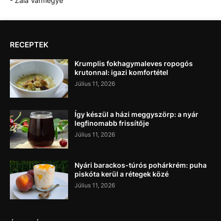
- Zala Vármegye
RECEPTEK
Krumplis fokhagymaleves ropogós
krutonnal: igazi komfortétel
Július 11, 2026
Így készül a házi meggyszörp: a nyár
legfinomabb frissítője
Július 11, 2026
Nyári barackos-túrós pohárkrém: puha
piskóta kerül a rétegek közé
Július 11, 2026