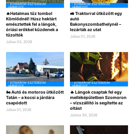
- KOMÁROM-ESZTERGOM
- KOMÁROM-ESZTERGOM
VÁRMEGYE
VÁRMEGYE
🔥Hatalmas tűz tombol
🚜 Traktorral ütközött egy
Kömlődnél! Húsz hektárt
autó
emésztettek fel a lángok,
Bakonyszombathelynél –
óriási erőkkel küzdenek a
lezárták az utat
tűzoltók
Július 01, 2026
Július 03, 2026
- KOMÁROM-ESZTERGOM
- KOMÁROM-ESZTERGOM
VÁRMEGYE
VÁRMEGYE
🏍️ Autó és motoros ütközött
🔥 Lángok csaptak fel egy
Tatán – a kocsi a járdára
melléképületben Szomoron
csapódott
– vízszállító is segítette az
oltást
Július 01, 2026
Június 30, 2026