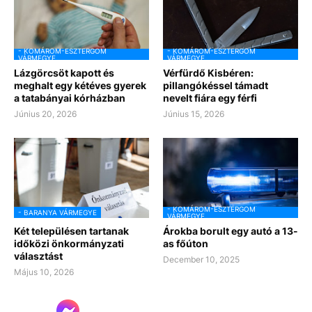
- KOMÁROM-ESZTERGOM
- KOMÁROM-ESZTERGOM
VÁRMEGYE
VÁRMEGYE
Lázgörcsöt kapott és
Vérfürdő Kisbéren:
meghalt egy kétéves gyerek
pillangókéssel támadt
a tatabányai kórházban
nevelt fiára egy férfi
Június 20, 2026
Június 15, 2026
- KOMÁROM-ESZTERGOM
- BARANYA VÁRMEGYE
VÁRMEGYE
Két településen tartanak
Árokba borult egy autó a 13-
időközi önkormányzati
as főúton
választást
December 10, 2025
Május 10, 2026