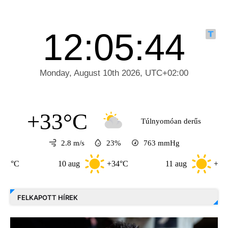
+33°C
Túlnyomóan derűs
2.8 m/s
23%
763
mmHg
10 aug
+34°C
11 aug
+36°C
FELKAPOTT HÍREK