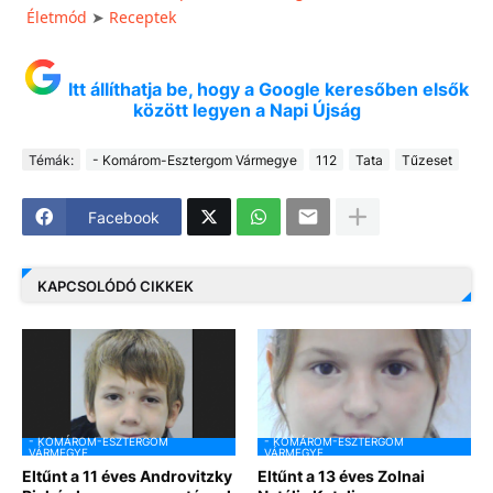
Életmód
➤
Receptek
Itt állíthatja be, hogy a Google keresőben elsők
között legyen a Napi Újság
Témák:
- Komárom-Esztergom Vármegye
112
Tata
Tűzeset
Facebook
KAPCSOLÓDÓ CIKKEK
- KOMÁROM-ESZTERGOM
- KOMÁROM-ESZTERGOM
VÁRMEGYE
VÁRMEGYE
Eltűnt a 11 éves Androvitzky
Eltűnt a 13 éves Zolnai