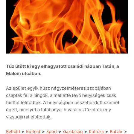
Tűz ütött ki egy elhagyatott családi házban Tatán, a
Malom utcában.
Az épület egyik húsz négyzetméteres szobájában
csaptak fel a lángok, a mellette lévő helyiségek csak
füsttel telítődtek. A helyiségben összehordott szemét
égett, amelyet a tatabányai hivatásos tűzoltók egy
vízsugárral eloltottak.
Belföld
➤
Külföld
➤
Sport
➤
Gazdaság
➤
Kultúra
➤
Bulvár
➤