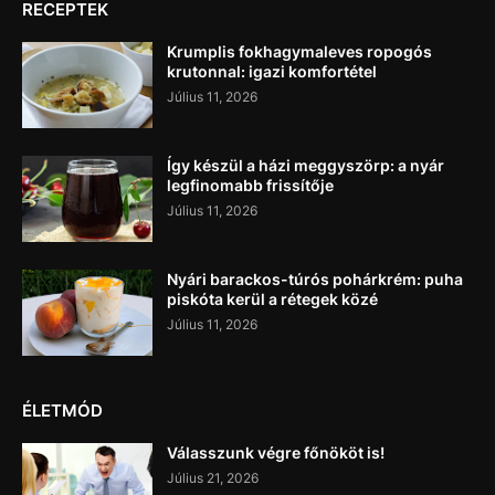
RECEPTEK
Krumplis fokhagymaleves ropogós
krutonnal: igazi komfortétel
Július 11, 2026
Így készül a házi meggyszörp: a nyár
legfinomabb frissítője
Július 11, 2026
Nyári barackos-túrós pohárkrém: puha
piskóta kerül a rétegek közé
Július 11, 2026
ÉLETMÓD
Válasszunk végre főnököt is!
Július 21, 2026