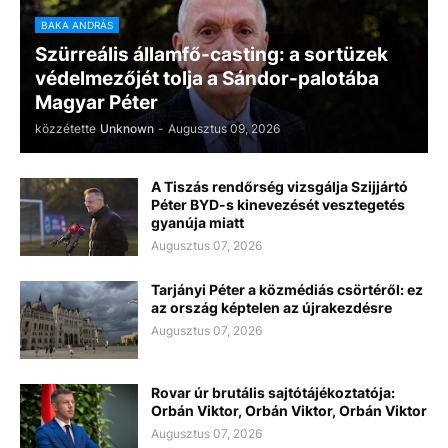
BAKA ANDRÁS
Szürreális államfő-casting: a sortüzek
védelmezőjét tolja a Sándor-palotába
Magyar Péter
közzétette
Unknown
-
Augusztus 09, 2026
A Tiszás rendőrség vizsgálja Szijjártó
Péter BYD-s kinevezését vesztegetés
gyanúja miatt
Augusztus 07, 2026
Tarjányi Péter a közmédiás csörtéről: ez
az ország képtelen az újrakezdésre
Augusztus 07, 2026
Rovar úr brutális sajtótájékoztatója:
Orbán Viktor, Orbán Viktor, Orbán Viktor
Augusztus 07, 2026