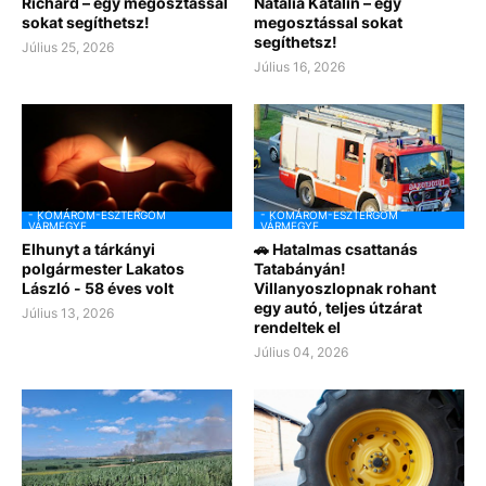
Richárd – egy megosztással
Natália Katalin – egy
sokat segíthetsz!
megosztással sokat
segíthetsz!
Július 25, 2026
Július 16, 2026
- KOMÁROM-ESZTERGOM
- KOMÁROM-ESZTERGOM
VÁRMEGYE
VÁRMEGYE
Elhunyt a tárkányi
🚗 Hatalmas csattanás
polgármester Lakatos
Tatabányán!
László - 58 éves volt
Villanyoszlopnak rohant
egy autó, teljes útzárat
Július 13, 2026
rendeltek el
Július 04, 2026