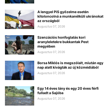
A lengyel PiS győzelme esetén
kitoloncolná a munkanélküli ukránokat
az országból
Augusztus 07, 2026
Szenzációs honfoglalás kori
aranyleletekre bukkantak Pest
megyében
Augusztus 07, 2026
Borsa Miklós is megszólalt, miután egy
nap alatt kivágták az új közmédiából
Augusztus 07, 2026
Egy 14 éves lány és egy 20 éves férfi
fulladt a Sajóba
Augusztus 07, 2026