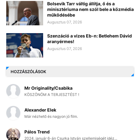
Bolsevik Tarr váltig állítja, ő és a
minisztériuma nem szól bele a közmédia
működésébe
Augusztus 07, 2026
Szenzáció a vizes Eb-n: Betlehem Dávid
aranyérmes!
Augusztus 07, 2026
HOZZÁSZÓLÁSOK
Mr Originality/Csabika
KÖSZÖNÖM A TERJESZTÉST !
Alexander Elek
Már nézhető és nagyon jó film.
Pálos Trend
2024. január 6-án Csurka István szellemiségét idéz...