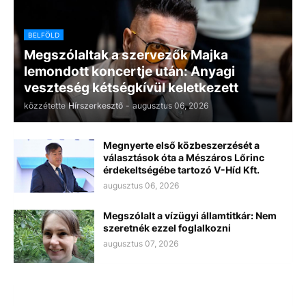
BELFÖLD
Megszólaltak a szervezők Majka
lemondott koncertje után: Anyagi
veszteség kétségkívül keletkezett
közzétette
Hírszerkesztő
-
augusztus 06, 2026
Megnyerte első közbeszerzését a
választások óta a Mészáros Lőrinc
érdekeltségébe tartozó V-Híd Kft.
augusztus 06, 2026
Megszólalt a vízügyi államtitkár: Nem
szeretnék ezzel foglalkozni
augusztus 07, 2026