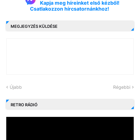
Kapja meg híreinket első kézből!
Csatlakozzon hírcsatornánkhoz!
MEGJEGYZÉS KÜLDÉSE
Újabb
Régebbi
RETRO RÁDIÓ