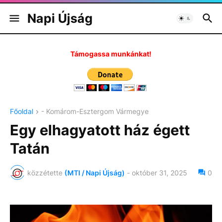
Napi Újság
Támogassa munkánkat!
Főoldal
- Komárom-Esztergom Vármegye
Egy elhagyatott ház égett
Tatán
közzétette
(MTI / Napi Újság)
-
október 31, 2025
0