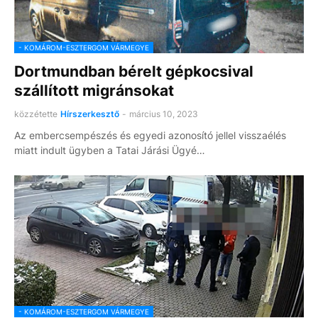
- KOMÁROM-ESZTERGOM VÁRMEGYE
Dortmundban bérelt gépkocsival
szállított migránsokat
közzétette
Hírszerkesztő
-
március 10, 2023
Az embercsempészés és egyedi azonosító jellel visszaélés
miatt indult ügyben a Tatai Járási Ügyé…
- KOMÁROM-ESZTERGOM VÁRMEGYE