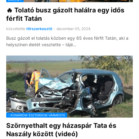
🔥 Tolató busz gázolt halálra egy idős
férfit Tatán
közzétette
Hírszerkesztő
-
december 05, 2024
Busz gázolt el tolatás közben egy 65 éves férfit Tatán, aki a
helyszínen életét vesztette – tájé…
- KOMÁROM-ESZTERGOM VÁRMEGYE
Szörnyethalt egy házaspár Tata és
Naszály között (videó)