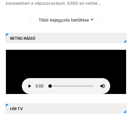
kevesebben a népszavazáson. 8360-an vettek…
Több bejegyzés betöltése
RETRO RÁDIÓ
HÍR TV