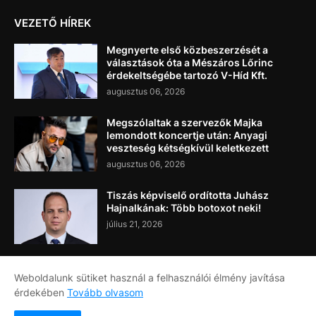
VEZETŐ HÍREK
Megnyerte első közbeszerzését a
választások óta a Mészáros Lőrinc
érdekeltségébe tartozó V-Híd Kft.
augusztus 06, 2026
Megszólaltak a szervezők Majka
lemondott koncertje után: Anyagi
veszteség kétségkívül keletkezett
augusztus 06, 2026
Tiszás képviselő ordította Juhász
Hajnalkának: Több botoxot neki!
július 21, 2026
Weboldalunk sütiket használ a felhasználói élmény javítása
érdekében
Tovább olvasom
Címlap
Rólunk
Kapcsolat