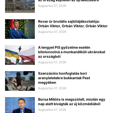
Augusztus 07, 2026
Rovar úr brutális sajtótájékoztatója:
Orbán Viktor, Orbán Viktor, Orbán Viktor
Augusztus 07, 2026
A lengyel PiS győzelme esetén
kitoloncolná a munkanélküli ukránokat
az országból
Augusztus 07, 2026
Szenzációs honfoglalás kori
aranyleletekre bukkantak Pest
megyében
Augusztus 07, 2026
Borsa Miklós is megszólalt, miután egy
nap alatt kivágták az új közmédiából
Augusztus 07, 2026