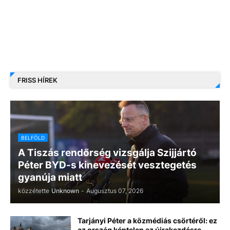
FRISS HÍREK
BELFÖLD
A Tiszás rendőrség vizsgálja Szijjártó
Péter BYD-s kinevezését vesztegetés
gyanúja miatt
közzétette
Unknown
-
Augusztus 07, 2026
Tarjányi Péter a közmédiás csörtéről: ez
az ország képtelen az újrakezdésre