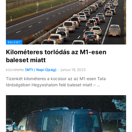
BALESET
Kilométeres torlódás az M1-esen
baleset miatt
közzétette
(MTI / Napi Újság)
-
június 19, 2023
Tizenkét kilométeres a kocsisor az az M1-esen Tata
téréségében Hegyeshalom felé baleset miatt – …