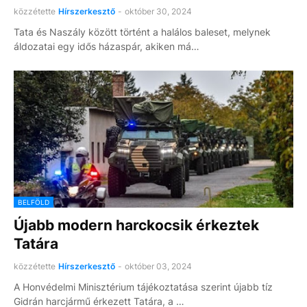
közzétette
Hírszerkesztő
-
október 30, 2024
Tata és Naszály között történt a halálos baleset, melynek
áldozatai egy idős házaspár, akiken má…
BELFÖLD
Újabb modern harckocsik érkeztek
Tatára
közzétette
Hírszerkesztő
-
október 03, 2024
A Honvédelmi Minisztérium tájékoztatása szerint újabb tíz
Gidrán harcjármű érkezett Tatára, a …