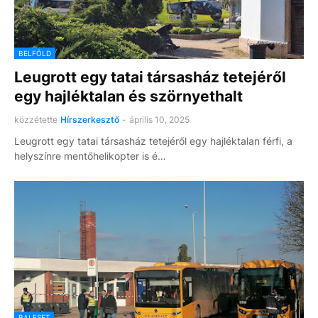
BELFÖLD
Leugrott egy tatai társasház tetejéről
egy hajléktalan és szörnyethalt
közzétette
Hírszerkesztő
-
április 10, 2025
Leugrott egy tatai társasház tetejéről egy hajléktalan férfi, a
helyszínre mentőhelikopter is é…
BALESET