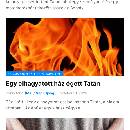
Komoly baleset történt Tatán, ahol egy személyautó és egy
motorkerékpár ütközött össze az Agosty…
- KOMÁROM-ESZTERGOM VÁRMEGYE
Egy elhagyatott ház égett Tatán
közzétette
(MTI / Napi Újság)
-
október 31, 2025
Tűz ütött ki egy elhagyatott családi házban Tatán, a Malom
utcában. Az épület egyik húsz négyze…