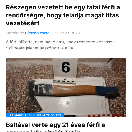
Részegen vezetett be egy tatai férfi a
rendőrségre, hogy feladja magát ittas
vezetésért
közzétette
Hírszerkesztő
-
január 23, 2023
A férfi állította, nem méltó arra, hogy részegen vezessen.
Szürreális jelenet játszódott le a Ta…
- KOMÁROM-ESZTERGOM VÁRMEGYE
Baltával verte egy 21 éves férfi a