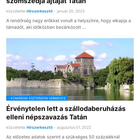
szomszédja ajtaját Tatán
közzétette
Hírszerkesztő
-
január 20, 2023
A rendőrség nagy erőkkel vonult a helyszínre, hogy elkapja a
támadót, aki időközben bezárkózott …
- KOMÁROM-ESZTERGOM VÁRMEGYE
Érvénytelen lett a szállodaberuházás
elleni népszavazás Tatán
közzétette
Hírszerkesztő
-
augusztus 01, 2022
Az előzetes adatok szerint a szükséges 50 százaléknál