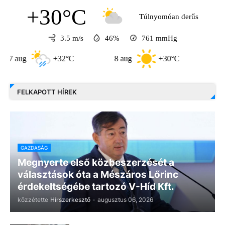
+30°C
Túlnyomóan derűs
3.5 m/s
46%
761
mmHg
+32°C
8 aug
+30°C
9 aug
FELKAPOTT HÍREK
GAZDASÁG
Megnyerte első közbeszerzését a
választások óta a Mészáros Lőrinc
érdekeltségébe tartozó V-Híd Kft.
közzétette
Hírszerkesztő
-
augusztus 06, 2026