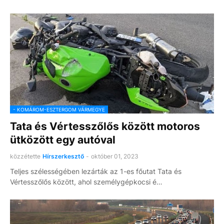
- KOMÁROM-ESZTERGOM VÁRMEGYE
Tata és Vértesszőlős között motoros
ütközött egy autóval
közzétette
Hírszerkesztő
-
október 01, 2023
Teljes szélességében lezárták az 1-es főutat Tata és
Vértesszőlős között, ahol személygépkocsi é…