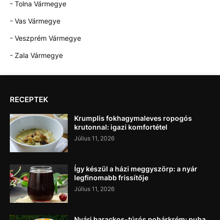
- Tolna Vármegye
- Vas Vármegye
- Veszprém Vármegye
- Zala Vármegye
RECEPTEK
Krumplis fokhagymaleves ropogós
krutonnal: igazi komfortétel
Július 11, 2026
Így készül a házi meggyszörp: a nyár
legfinomabb frissítője
Július 11, 2026
Nyári barackos-túrós pohárkrém: puha