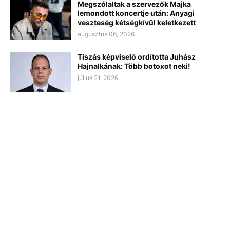
Megszólaltak a szervezők Majka
lemondott koncertje után: Anyagi
veszteség kétségkívül keletkezett
augusztus 06, 2026
Tiszás képviselő ordította Juhász
Hajnalkának: Több botoxot neki!
július 21, 2026