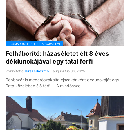
- KOMÁROM-ESZTERGOM VÁRMEGYE
Felháborító: házaséletet élt 8 éves
déldunokájával egy tatai férfi
közzétette
Hírszerkesztő
-
augusztus 06, 2025
Többször is megerőszakolta éjszakánként dédunokáját egy
Tata közelében élő férfi. A mindössze…