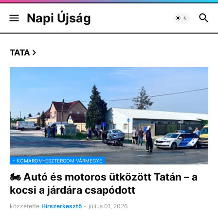
Napi Újság
TATA
- KOMÁROM-ESZTERGOM VÁRMEGYE
🏍️ Autó és motoros ütközött Tatán – a
kocsi a járdára csapódott
közzétette
Hírszerkesztő
-
július 01, 2026