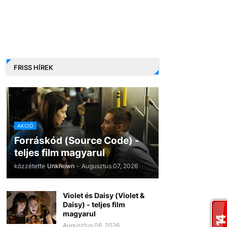
FRISS HÍREK
AKCIÓ
Forráskód (Source Code) -
teljes film magyarul
közzétette
Unknown
-
Augusztus 07, 2026
Violet és Daisy (Violet &
Daisy) - teljes film
magyarul
Augusztus 06, 2026