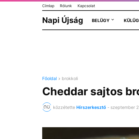
Címlap
Rólunk
Kapcsolat
Napi Újság
BELÜGY
KÜLÜG
Főoldal
brokkoli
Cheddar sajtos br
közzétette
Hírszerkesztő
-
szeptember 2