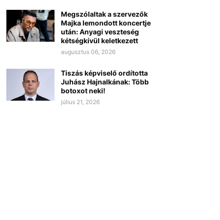
Megszólaltak a szervezők
Majka lemondott koncertje
után: Anyagi veszteség
kétségkívül keletkezett
augusztus 06, 2026
Tiszás képviselő ordította
Juhász Hajnalkának: Több
botoxot neki!
július 21, 2026