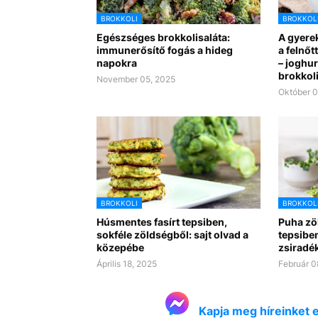
BROKKOLI
BROKKOL
Egészséges brokkolisaláta:
A gyere
immunerősítő fogás a hideg
a felnőt
napokra
– joghu
brokkoli
November 05, 2025
Október 0
BROKKOLI
BROKKOL
Húsmentes fasírt tepsiben,
Puha zöl
sokféle zöldségből: sajt olvad a
tepsiben
közepébe
zsiradé
Április 18, 2025
Február 0
Kapja meg híreinket 