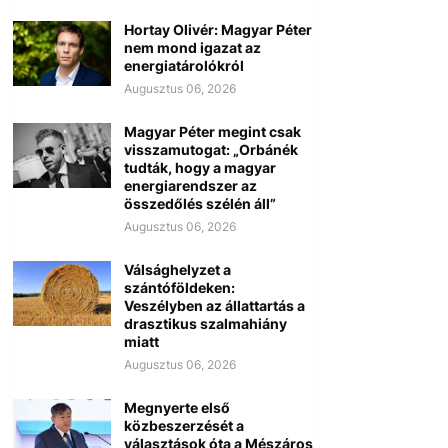
Hortay Olivér: Magyar Péter
nem mond igazat az
energiatárolókról
Augusztus 06, 2026
Magyar Péter megint csak
visszamutogat: „Orbánék
tudták, hogy a magyar
energiarendszer az
összedőlés szélén áll”
Augusztus 06, 2026
Válsághelyzet a
szántóföldeken:
Veszélyben az állattartás a
drasztikus szalmahiány
miatt
Augusztus 06, 2026
Megnyerte első
közbeszerzését a
választások óta a Mészáros