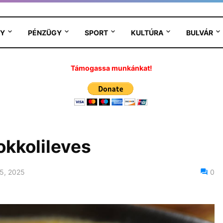
Y
PÉNZÜGY
SPORT
KULTÚRA
BULVÁR
Támogassa munkánkat!
okkolileves
5, 2025
0