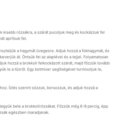
k kisebb rózsákra, a szárát pucoljuk meg és kockázzuk fel
t aprítsuk fel.
inszteljük a hagymát üvegesre. Adjuk hozzá a fokhagymát, és
, keverjük át. Öntsük fel az alaplével és a tejjel. Folyamatosan
k hozzá a brokkoli felkockázott szárát, majd főzzük tovább
ük le a tűzről. Egy botmixer segítségével turmixoljuk le,
phoz. Ízlés szerint sózzuk, borsozzuk, és adjuk hozzá a
 tegyük bele a brokkolirózsákat. Főzzük még 6-8 percig, épp
ózsák egészben maradjanak.