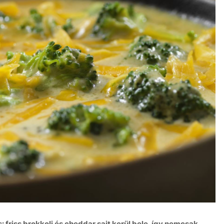
 friss brokkoli és cheddar sajt kerül bele, így nemcsak