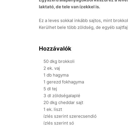
laktató, de tele van ízekkel is.
Ez a leves sokkal inkább sajtos, mint brokko
Kerülhet bele több zöldség, de egyéb sajtfajt
Hozzávalók
50 dkg brokkoli
2 ek. vaj
1 db hagyma
1 gerezd fokhagyma
5 dl tej
3 dl zöldségalaplé
20 dkg cheddar sajt
1 ek. liszt
ízlés szerint szerecsendió
ízlés szerint só