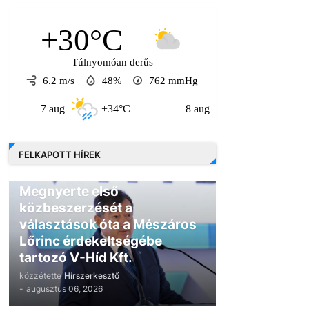
+30°C
Túlnyomóan derűs
6.2 m/s
48%
762
mmHg
7 aug
+34°C
8 aug
+31°C
9 au
FELKAPOTT HÍREK
GAZDASÁG
Megnyerte első
közbeszerzését a
választások óta a Mészáros
Lőrinc érdekeltségébe
tartozó V-Híd Kft.
közzétette
Hírszerkesztő
-
augusztus 06, 2026