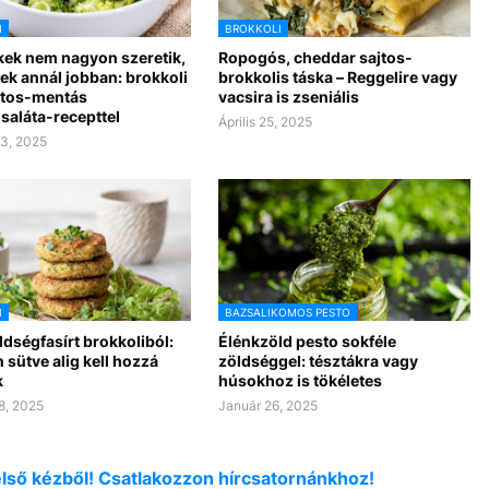
I
BROKKOLI
kek nem nagyon szeretik,
Ropogós, cheddar sajtos-
tek annál jobban: brokkoli
brokkolis táska – Reggelire vagy
rtos-mentás
vacsira is zseniális
saláta-recepttel
Április 25, 2025
3, 2025
I
BAZSALIKOMOS PESTO
dségfasírt brokkoliból:
Élénkzöld pesto sokféle
 sütve alig kell hozzá
zöldséggel: tésztákra vagy
k
húsokhoz is tökéletes
8, 2025
Január 26, 2025
első kézből! Csatlakozzon hírcsatornánkhoz!