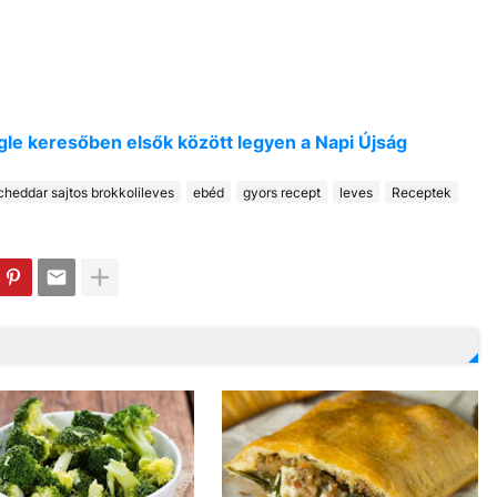
oogle keresőben elsők között legyen a Napi Újság
cheddar sajtos brokkolileves
ebéd
gyors recept
leves
Receptek