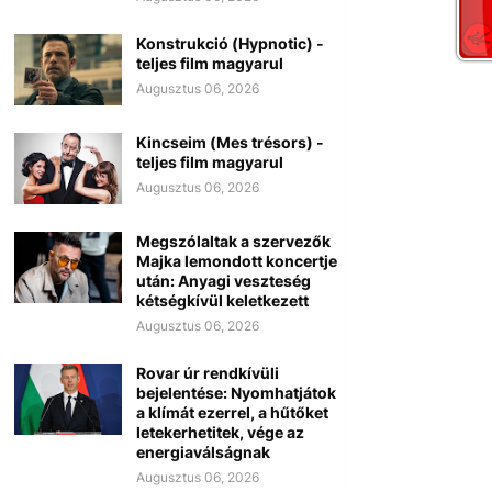
Konstrukció (Hypnotic) -
teljes film magyarul
Augusztus 06, 2026
Kincseim (Mes trésors) -
teljes film magyarul
Augusztus 06, 2026
Megszólaltak a szervezők
Majka lemondott koncertje
után: Anyagi veszteség
kétségkívül keletkezett
Augusztus 06, 2026
Rovar úr rendkívüli
bejelentése: Nyomhatjátok
a klímát ezerrel, a hűtőket
letekerhetitek, vége az
energiaválságnak
Augusztus 06, 2026