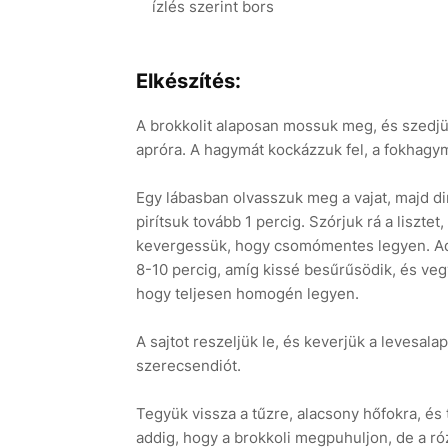
ízlés szerint bors
Elkészítés:
A brokkolit alaposan mossuk meg, és szedjü
apróra. A hagymát kockázzuk fel, a fokhagymá
Egy lábasban olvasszuk meg a vajat, majd d
pirítsuk tovább 1 percig. Szórjuk rá a lisztet
kevergessük, hogy csomómentes legyen. Adju
8-10 percig, amíg kissé besűrűsödik, és vegy
hogy teljesen homogén legyen.
A sajtot reszeljük le, és keverjük a levesala
szerecsendiót.
Tegyük vissza a tűzre, alacsony hőfokra, és
addig, hogy a brokkoli megpuhuljon, de a r