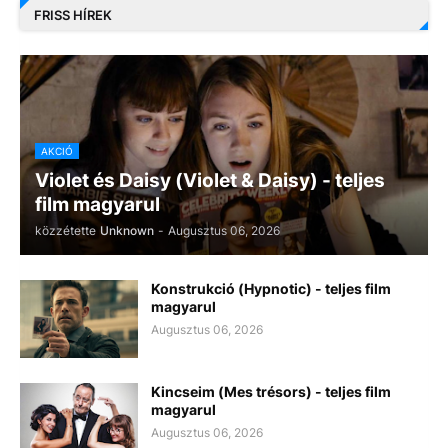
FRISS HÍREK
AKCIÓ
Violet és Daisy (Violet & Daisy) - teljes
film magyarul
közzétette
Unknown
-
Augusztus 06, 2026
Konstrukció (Hypnotic) - teljes film
magyarul
Augusztus 06, 2026
Kincseim (Mes trésors) - teljes film
magyarul
Augusztus 06, 2026