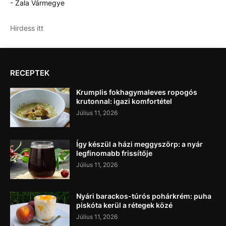
- Zala Vármegye
Hirdess itt
RECEPTEK
Krumplis fokhagymaleves ropogós
krutonnal: igazi komfortétel
Július 11, 2026
Így készül a házi meggyszörp: a nyár
legfinomabb frissítője
Július 11, 2026
Nyári barackos-túrós pohárkrém: puha
piskóta kerül a rétegek közé
Július 11, 2026