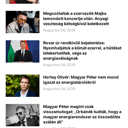
Megszólaltak a szervezők Majka
lemondott koncertje után: Anyagi
veszteség kétségkívül keletkezett
Augusztus 06, 2026
Rovar úr rendkívüli bejelentése:
Nyomhatjátok a klímát ezerrel, a hűtőket
letekerhetitek, vége az
energiaválságnak
Augusztus 06, 2026
Hortay Olivér: Magyar Péter nem mond
igazat az energiatárolókról
Augusztus 06, 2026
Magyar Péter megint csak
visszamutogat: „Orbánék tudták, hogy a
magyar energiarendszer az összedőlés
szélén áll”