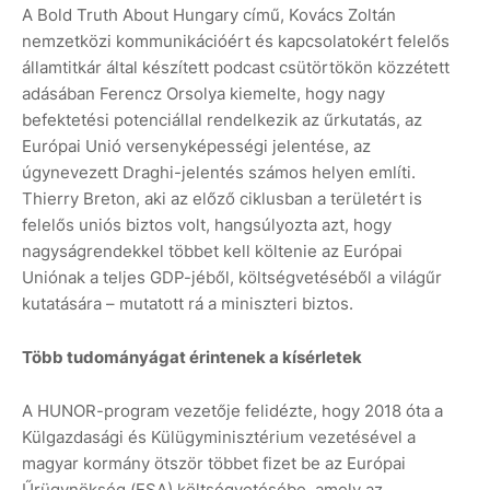
A Bold Truth About Hungary című, Kovács Zoltán
nemzetközi kommunikációért és kapcsolatokért felelős
államtitkár által készített podcast csütörtökön közzétett
adásában Ferencz Orsolya kiemelte, hogy nagy
befektetési potenciállal rendelkezik az űrkutatás, az
Európai Unió versenyképességi jelentése, az
úgynevezett Draghi-jelentés számos helyen említi.
Thierry Breton, aki az előző ciklusban a területért is
felelős uniós biztos volt, hangsúlyozta azt, hogy
nagyságrendekkel többet kell költenie az Európai
Uniónak a teljes GDP-jéből, költségvetéséből a világűr
kutatására – mutatott rá a miniszteri biztos.
Több tudományágat érintenek a kísérletek
A HUNOR-program vezetője felidézte, hogy 2018 óta a
Külgazdasági és Külügyminisztérium vezetésével a
magyar kormány ötször többet fizet be az Európai
Űrügynökség (ESA) költségvetésébe, amely az