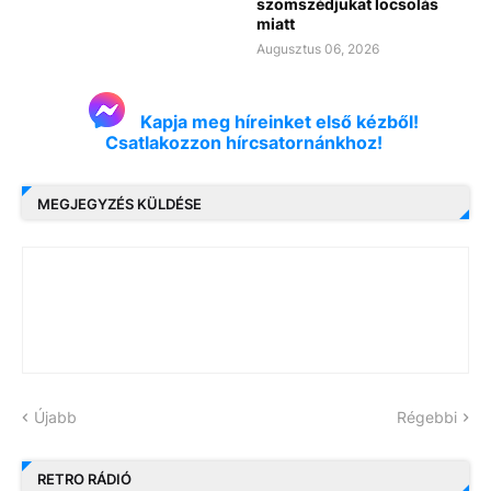
szomszédjukat locsolás
miatt
Augusztus 06, 2026
Kapja meg híreinket első kézből!
Csatlakozzon hírcsatornánkhoz!
MEGJEGYZÉS KÜLDÉSE
Újabb
Régebbi
RETRO RÁDIÓ