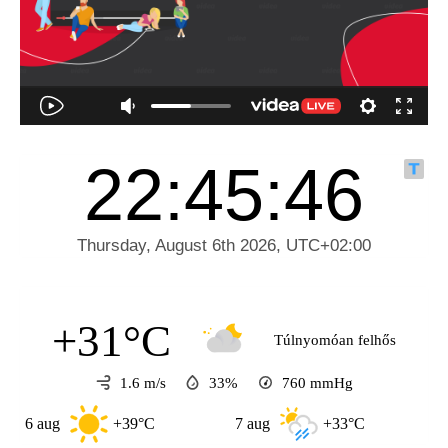
+31°C
Túlnyomóan felhős
1.6 m/s
33%
760
mmHg
ug
+39°C
7 aug
+33°C
8 aug