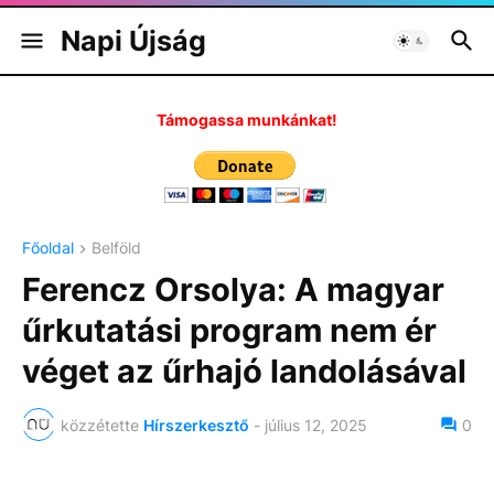
Napi Újság
Támogassa munkánkat!
Főoldal
Belföld
Ferencz Orsolya: A magyar
űrkutatási program nem ér
véget az űrhajó landolásával
közzétette
Hírszerkesztő
-
július 12, 2025
0