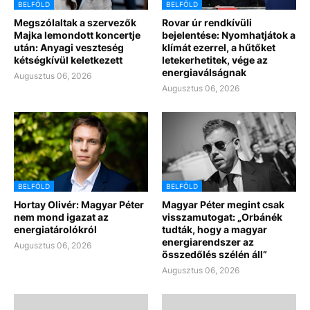
BELFÖLD
BELFÖLD
Megszólaltak a szervezők
Rovar úr rendkívüli
Majka lemondott koncertje
bejelentése: Nyomhatjátok a
után: Anyagi veszteség
klímát ezerrel, a hűtőket
kétségkívül keletkezett
letekerhetitek, vége az
energiaválságnak
Augusztus 06, 2026
Augusztus 06, 2026
BELFÖLD
BELFÖLD
Hortay Olivér: Magyar Péter
Magyar Péter megint csak
nem mond igazat az
visszamutogat: „Orbánék
energiatárolókról
tudták, hogy a magyar
energiarendszer az
Augusztus 06, 2026
összedőlés szélén áll”
Augusztus 06, 2026