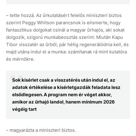
– tette hozzá. Az űrkutatásért felelős miniszteri biztos
szerint Peggy Whitson parancsnok is elismerte, hogy
fantasztikus dolgokat csinál a magyar űrhajós, aki sokat
dolgozik, szigorú munkabeosztás szerint. Miután Kapu
Tibor visszatér az űrből, pár hétig regenerálódnia kell, és
majd utána indul el a munka: számítanak rá mint kutatóra
és mérnökre.
Sok kísérlet csak a visszatérés után indul el, az
adatok értékelése a kísérletgazdák feladata lesz
elsődlegesen. A program nem ér véget akkor,
amikor az űrhajó landol, hanem minimum 2026
végéig tart
– magyarázta a miniszteri biztos.