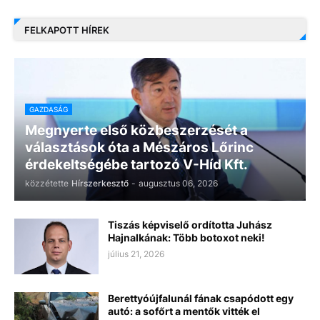
FELKAPOTT HÍREK
GAZDASÁG
Megnyerte első közbeszerzését a
választások óta a Mészáros Lőrinc
érdekeltségébe tartozó V-Híd Kft.
közzétette
Hírszerkesztő
-
augusztus 06, 2026
Tiszás képviselő ordította Juhász
Hajnalkának: Több botoxot neki!
július 21, 2026
Berettyóújfalunál fának csapódott egy
autó: a sofőrt a mentők vitték el