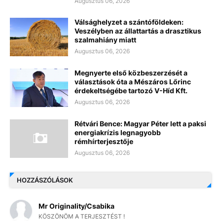
Augusztus 06, 2026
Válsághelyzet a szántóföldeken:
Veszélyben az állattartás a drasztikus
szalmahiány miatt
Augusztus 06, 2026
Megnyerte első közbeszerzését a
választások óta a Mészáros Lőrinc
érdekeltségébe tartozó V-Híd Kft.
Augusztus 06, 2026
Rétvári Bence: Magyar Péter lett a paksi
energiakrízis legnagyobb
rémhírterjesztője
Augusztus 06, 2026
HOZZÁSZÓLÁSOK
Mr Originality/Csabika
KÖSZÖNÖM A TERJESZTÉST !