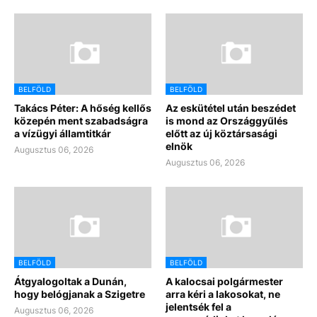
BELFÖLD
BELFÖLD
Takács Péter: A hőség kellős
Az eskütétel után beszédet
közepén ment szabadságra
is mond az Országgyűlés
a vízügyi államtitkár
előtt az új köztársasági
elnök
Augusztus 06, 2026
Augusztus 06, 2026
BELFÖLD
BELFÖLD
Átgyalogoltak a Dunán,
A kalocsai polgármester
hogy belógjanak a Szigetre
arra kéri a lakosokat, ne
jelentsék fel a
Augusztus 06, 2026