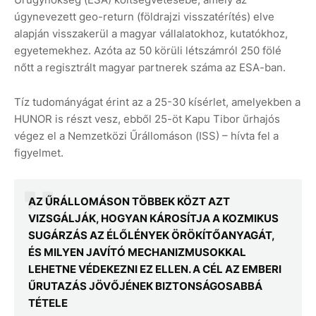
úgynevezett geo-return (földrajzi visszatérítés) elve
alapján visszakerül a magyar vállalatokhoz, kutatókhoz,
egyetemekhez. Azóta az 50 körüli létszámról 250 fölé
nőtt a regisztrált magyar partnerek száma az ESA-ban.
Tíz tudományágat érint az a 25-30 kísérlet, amelyekben a
HUNOR is részt vesz, ebből 25-öt Kapu Tibor űrhajós
végez el a Nemzetközi Űrállomáson (ISS) – hívta fel a
figyelmet.
AZ ŰRÁLLOMÁSON TÖBBEK KÖZT AZT
VIZSGÁLJÁK, HOGYAN KÁROSÍTJA A KOZMIKUS
SUGÁRZÁS AZ ÉLŐLÉNYEK ÖRÖKÍTŐANYAGÁT,
ÉS MILYEN JAVÍTÓ MECHANIZMUSOKKAL
LEHETNE VÉDEKEZNI EZ ELLEN. A CÉL AZ EMBERI
ŰRUTAZÁS JÖVŐJÉNEK BIZTONSÁGOSABBÁ
TÉTELE