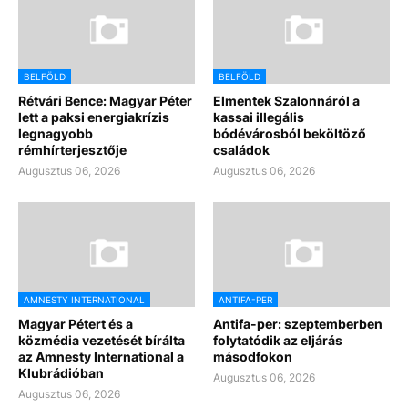
BELFÖLD
BELFÖLD
Rétvári Bence: Magyar Péter
Elmentek Szalonnáról a
lett a paksi energiakrízis
kassai illegális
legnagyobb
bódévárosból beköltöző
rémhírterjesztője
családok
Augusztus 06, 2026
Augusztus 06, 2026
AMNESTY INTERNATIONAL
ANTIFA-PER
Magyar Pétert és a
Antifa-per: szeptemberben
közmédia vezetését bírálta
folytatódik az eljárás
az Amnesty International a
másodfokon
Klubrádióban
Augusztus 06, 2026
Augusztus 06, 2026