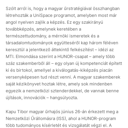
Szólt arról is, hogy a magyar űrstratégiával összhangban
létrehozták a UniSpace programot, amelyben most már
angol nyelven zajlik a képzés. Ez egy szakirányú
továbbképzés, amelynek keretében a
természettudomány, a mérnöki ismeretek és a
társadalomtudományok együtteséről kap három féléven
keresztül a jelentkező áttekintő felkészítést – idézi az
MTI. Elmondása szerint a HUNOR-csapat – amely több
száz szakemberből áll – egy olyan új kompetenciát épített
ki és birtokol, amellyel a kiválogatás-kiképzés piacán
versenyképesen tud részt venni. A magyar szakemberek
saját kézikönyvet hoztak létre, amely sok mindenben
egyezik a nemzetközi sztenderdekkel, de vannak benne
újítások, innovációk – hangsúlyozta.
Kapu Tibor magyar űrhajós június 26-án érkezett meg a
Nemzetközi Űrállomásra (ISS), ahol a HUNOR-program
több tudományos kísérletét és vizsgálatát végzi el. A