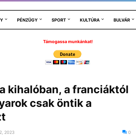
Y
PÉNZÜGY
SPORT
KULTÚRA
BULVÁR
Támogassa munkánkat!
a kihalóban, a franciáktól
gyarok csak öntik a
zt
2, 2023
0