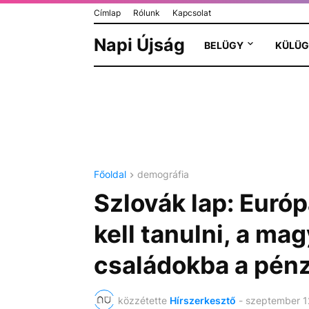
Címlap
Rólunk
Kapcsolat
Napi Újság
BELÜGY
KÜLÜG
Főoldal
demográfia
Szlovák lap: Európ
kell tanulni, a ma
családokba a pén
közzétette
Hírszerkesztő
-
szeptember 1