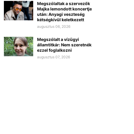
Megszólaltak a szervezők
Majka lemondott koncertje
után: Anyagi veszteség
kétségkívül keletkezett
augusztus 06, 2026
Megszólalt a vízügyi
államtitkár: Nem szeretnék
ezzel foglalkozni
augusztus 07, 2026