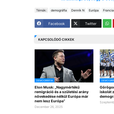
Témák:
demográfia
Denník N
Európa
Francia
Facebook
Twitter
KAPCSOLÓDÓ CIKKEK
DEMOGRÁFIA
DEMOGRÁ
Elon Musk: „Nagymértékű
Görögor
remigráció és a születési arány
iskolát 
növekedése nélkül Európa már
demográf
nem lesz Európa”
Szeptemb
December 26, 2025