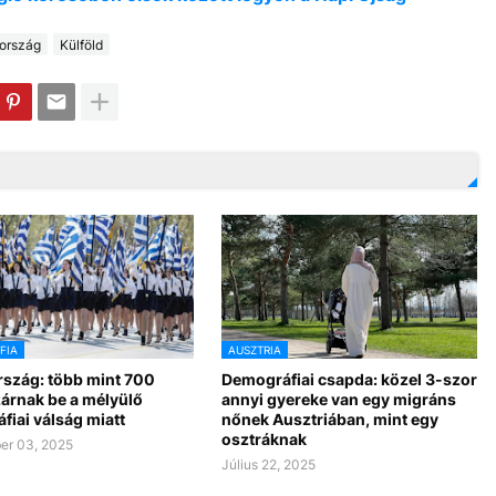
ország
Külföld
FIA
AUSZTRIA
szág: több mint 700
Demográfiai csapda: közel 3-szor
zárnak be a mélyülő
annyi gyereke van egy migráns
iai válság miatt
nőnek Ausztriában, mint egy
osztráknak
er 03, 2025
Július 22, 2025