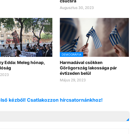
csúcsra
Augusztus 30, 2023
DEMOGRÁFIA
y Edda: Meleg hónap,
Harmadával csökken
alóság
Görögország lakossága pár
évtizeden belül
, 2023
Május 29, 2023
első kézből! Csatlakozzon hírcsatornánkhoz!