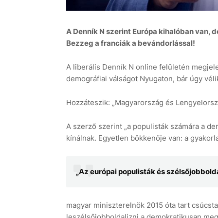
A Denník N szerint Európa kihalóban van,
Bezzeg a franciák a bevándorlással!
A liberális Denník N online felületén megjel
demográfiai válságot Nyugaton, bár úgy vélik
Hozzáteszik: „Magyarország és Lengyelorszá
A szerző szerint „a populisták számára a de
kínálnak. Egyetlen bökkenője van: a gyakorl
„Az európai populisták és szélsőjobbold
magyar miniszterelnök 2015 óta tart csúcstalá
leszélsőjobboldalizni a demokratikusan megv