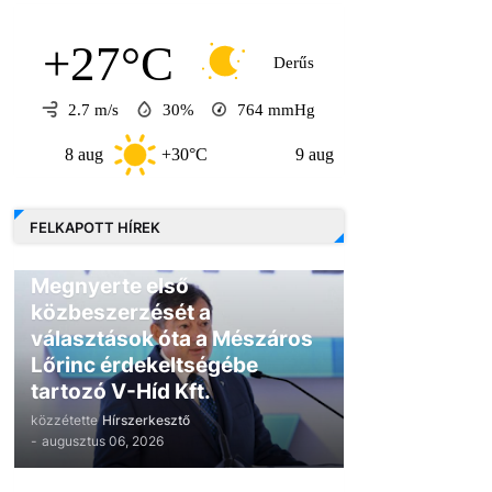
+27°C
Derűs
2.7 m/s
30%
764
mmHg
 aug
+30°C
9 aug
+30°C
10 au
FELKAPOTT HÍREK
GAZDASÁG
Megnyerte első
közbeszerzését a
választások óta a Mészáros
Lőrinc érdekeltségébe
tartozó V-Híd Kft.
közzétette
Hírszerkesztő
-
augusztus 06, 2026