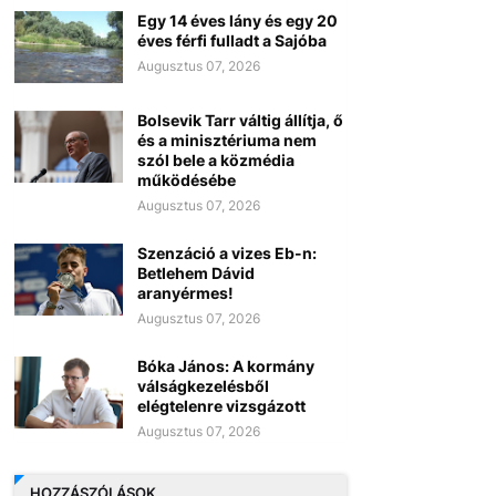
Egy 14 éves lány és egy 20
éves férfi fulladt a Sajóba
Augusztus 07, 2026
Bolsevik Tarr váltig állítja, ő
és a minisztériuma nem
szól bele a közmédia
működésébe
Augusztus 07, 2026
Szenzáció a vizes Eb-n:
Betlehem Dávid
aranyérmes!
Augusztus 07, 2026
Bóka János: A kormány
válságkezelésből
elégtelenre vizsgázott
Augusztus 07, 2026
HOZZÁSZÓLÁSOK