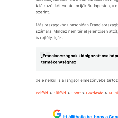
találkozót kétévente tartják Budapesten, a 
szerint.
Más országokhoz hasonlóan Franciaországb
számára. Mindez nem tér el jelentősen attól,
is rejtély, írják.
„Franciaországnak kidolgozott családpo
termékenységhez,
de e nélkül is a rangsor élmezőnyébe tarto
Belföld
Külföld
Sport
Gazdaság
Kult
➤
➤
➤
➤
Itt állíthatja be, hogy a G