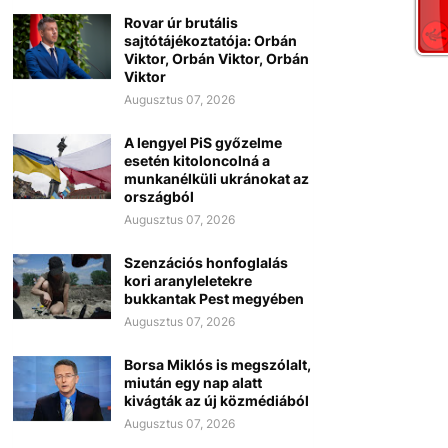
Rovar úr brutális
sajtótájékoztatója: Orbán
Viktor, Orbán Viktor, Orbán
Viktor
Augusztus 07, 2026
A lengyel PiS győzelme
esetén kitoloncolná a
munkanélküli ukránokat az
országból
Augusztus 07, 2026
Szenzációs honfoglalás
kori aranyleletekre
bukkantak Pest megyében
Augusztus 07, 2026
Borsa Miklós is megszólalt,
miután egy nap alatt
kivágták az új közmédiából
Augusztus 07, 2026