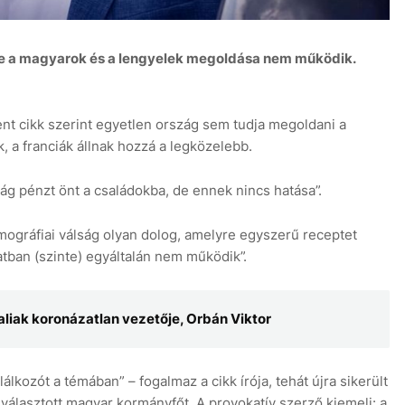
 de a magyarok és a lengyelek megoldása nem működik.
ent cikk szerint egyetlen ország sem tudja megoldani a
8
, a franciák állnak hozzá a legközelebb.
g pénzt önt a családokba, de ennek nincs hatása”.
mográfiai válság olyan dolog, amelyre egyszerű receptet
atban (szinte) egyáltalán nem működik”.
aliak koronázatlan vezetője, Orbán Viktor
lkozót a témában” – fogalmaz a cikk írója, tehát újra sikerült
álasztott magyar kormányfőt. A provokatív szerző kiemeli: a