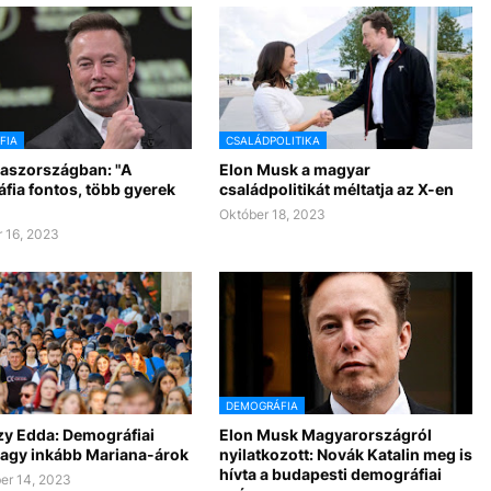
FIA
CSALÁDPOLITIKA
aszországban: "A
Elon Musk a magyar
fia fontos, több gyerek
családpolitikát méltatja az X-en
Október 18, 2023
 16, 2023
DEMOGRÁFIA
y Edda: Demográfiai
Elon Musk Magyarországról
vagy inkább Mariana-árok
nyilatkozott: Novák Katalin meg is
hívta a budapesti demográfiai
er 14, 2023