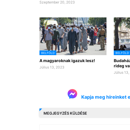
Szeptember 20, 2023
BELFÖLD
BELFÖLD
A magyaroknak igazuk lesz!
Budaház
rideg v
Július 13, 2023
Július 13
Kapja meg híreinket 
MEGJEGYZÉS KÜLDÉSE