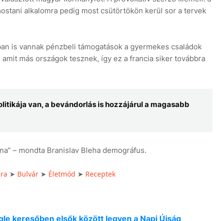
mostani alkalomra pedig most csütörtökön kerül sor a tervek
an is vannak pénzbeli támogatások a gyermekes családok
 amit más országok tesznek, így ez a francia siker továbbra
litikája van, a bevándorlás is hozzájárul a magasabb
zna” – mondta Branislav Bleha demográfus.
úra
Bulvár
Életmód
Receptek
➤
➤
➤
oogle keresőben elsők között legyen a Napi Újság