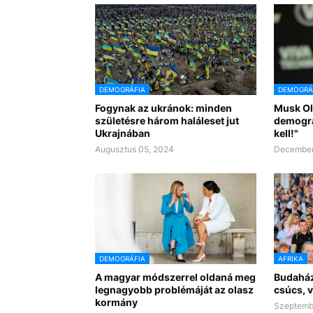
DEMOGRÁFIA
DEMOGRÁ
Fogynak az ukránok: minden
Musk Ol
születésre három haláleset jut
demográ
Ukrajnában
kell!"
Augusztus 05, 2024
December
DEMOGRÁFIA
AFRIKA
A magyar módszerrel oldaná meg
Budaház
legnagyobb problémáját az olasz
csúcs, 
kormány
Szeptemb