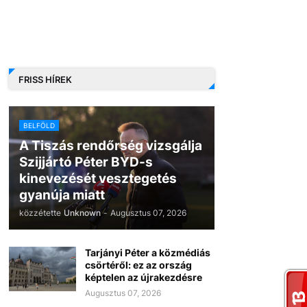
FRISS HÍREK
BELFÖLD
A Tiszás rendőrség vizsgálja
Szijjártó Péter BYD-s
kinevezését vesztegetés
gyanúja miatt
közzétette
Unknown
-
Augusztus 07, 2026
Tarjányi Péter a közmédiás
csörtéről: ez az ország
képtelen az újrakezdésre
Augusztus 07, 2026