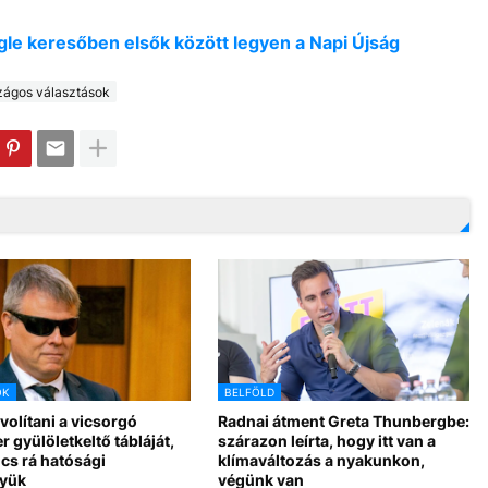
oogle keresőben elsők között legyen a Napi Újság
zágos választások
OK
BELFÖLD
ávolítani a vicsorgó
Radnai átment Greta Thunbergbe:
r gyülöletkeltő tábláját,
szárazon leírta, hogy itt van a
cs rá hatósági
klímaváltozás a nyakunkon,
yük
végünk van