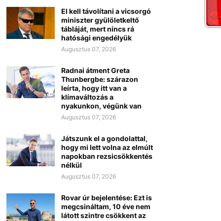
El kell távolítani a vicsorgó
miniszter gyülöletkeltő
tábláját, mert nincs rá
hatósági engedélyük
Augusztus 07, 2026
Radnai átment Greta
Thunbergbe: szárazon
leírta, hogy itt van a
klímaváltozás a
nyakunkon, végünk van
Augusztus 07, 2026
Játszunk el a gondolattal,
hogy mi lett volna az elmúlt
napokban rezsicsökkentés
nélkül
Augusztus 07, 2026
Rovar úr bejelentése: Ezt is
megcsináltam, 10 éve nem
látott szintre csökkent az