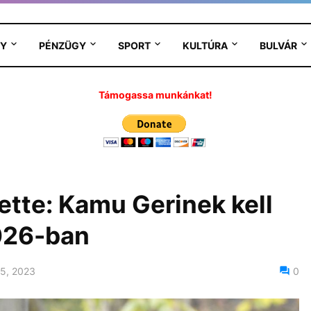
Y
PÉNZÜGY
SPORT
KULTÚRA
BULVÁR
Támogassa munkánkat!
tte: Kamu Gerinek kell
026-ban
5, 2023
0