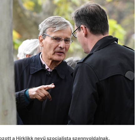
zott a Hírklikk nevű szocialista szennyoldalnak.