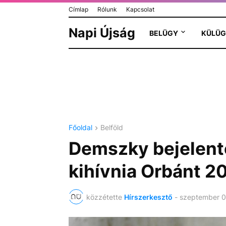
Címlap
Rólunk
Kapcsolat
Napi Újság
BELÜGY
KÜLÜG
Főoldal
Belföld
Demszky bejelente
kihívnia Orbánt 2
közzétette
Hírszerkesztő
-
szeptember 0