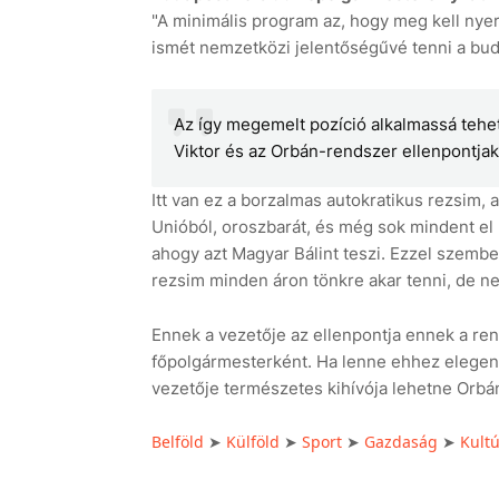
"A minimális program az, hogy meg kell nyer
ismét nemzetközi jelentőségűvé tenni a bud
Az így megemelt pozíció alkalmassá tehet
Viktor és az Orbán-rendszer ellenpontjak
Itt van ez a borzalmas autokratikus rezsim, a
Unióból, oroszbarát, és még sok mindent el 
ahogy azt Magyar Bálint teszi. Ezzel szembe
rezsim minden áron tönkre akar tenni, de ne
Ennek a vezetője az ellenpontja ennek a re
főpolgármesterként. Ha lenne ehhez elegen
vezetője természetes kihívója lehetne Orbán
Belföld
Külföld
Sport
Gazdaság
Kult
➤
➤
➤
➤