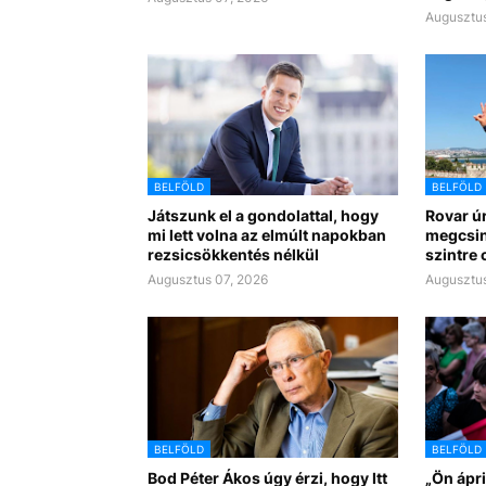
Augusztus
BELFÖLD
BELFÖLD
Játszunk el a gondolattal, hogy
Rovar úr
mi lett volna az elmúlt napokban
megcsin
rezsicsökkentés nélkül
szintre 
Augusztus 07, 2026
Augusztus
BELFÖLD
BELFÖLD
Bod Péter Ákos úgy érzi, hogy Itt
„Ön ápri