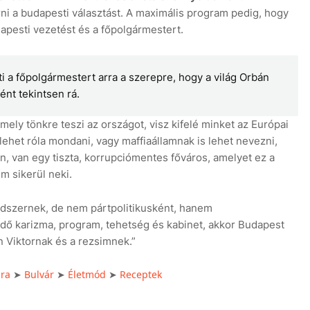
ni a budapesti választást. A maximális program pedig, hogy
apesti vezetést és a főpolgármestert.
i a főpolgármestert arra a szerepre, hogy a világ Orbán
ént tekintsen rá.
mely tönkre teszi az országot, visz kifelé minket az Európai
lehet róla mondani, vagy maffiaállamnak is lehet nevezni,
n, van egy tiszta, korrupciómentes főváros, amelyet ez a
m sikerül neki.
ndszernek, de nem pártpolitikusként, hanem
dő karizma, program, tehetség és kabinet, akkor Budapest
 Viktornak és a rezsimnek.”
úra
Bulvár
Életmód
Receptek
➤
➤
➤