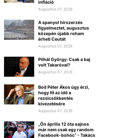
infláció
Augusztus 07, 2026
A spanyol hírszerzés
figyelmeztet, augusztus
közepén újabb roham
érheti Ceutát
Augusztus 07, 2026
Pilhál György: Csak a baj
volt Takaróval?
Augusztus 07, 2026
Bod Péter Ákos úgy érzi,
hogy Itt az idő a
rezsicsökkentés
kivezetésére
Augusztus 07, 2026
„Ön április 12 óta sajnos
már nem csak egy random
Facebook-bohóc” - Takács