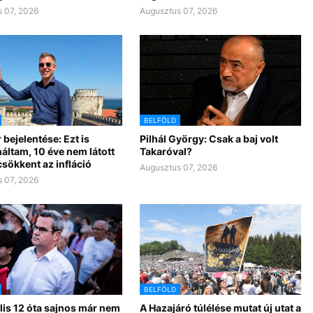
 07, 2026
Augusztus 07, 2026
BELFÖLD
 bejelentése: Ezt is
Pilhál György: Csak a baj volt
áltam, 10 éve nem látott
Takaróval?
csökkent az infláció
Augusztus 07, 2026
 07, 2026
BELFÖLD
lis 12 óta sajnos már nem
A Hazajáró túlélése mutat új utat a