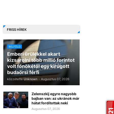
FRISS HÍREK
BELFÖLD
Emberi ürülékkel akart
kizsarolni több millió forintot
volt főnökétől egy kirúgott
budaörsi férfi
közzétette
Unknown
-
Augusztus 07, 2026
Zelenszkij egyre nagyobb
bajban van: az ukránok már
hátat fordítottak neki
Augusztus 07, 2026