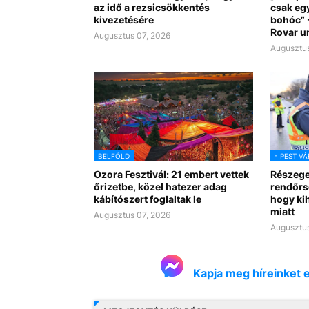
az idő a rezsicsökkentés
csak eg
kivezetésére
bohóc” -
Rovar u
Augusztus 07, 2026
Augusztus
BELFÖLD
- PEST V
Ozora Fesztivál: 21 embert vettek
Részege
őrizetbe, közel hatezer adag
rendőrsé
kábítószert foglaltak le
hogy kih
miatt
Augusztus 07, 2026
Augusztus
Kapja meg híreinket 