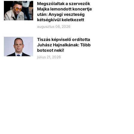
Megszólaltak a szervezők
Majka lemondott koncertje
után: Anyagi veszteség
kétségkívül keletkezett
augusztus 06, 2026
Tiszás képviselő ordította
Juhász Hajnalkának: Több
botoxot neki!
július 21, 2026