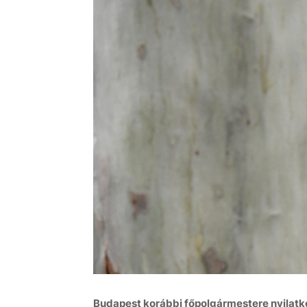
Budapest korábbi főpolgármestere nyilatko