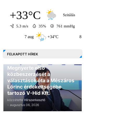
+33°C
Szitálás
5.3 m/s
35%
761
mmHg
7 aug
+34°C
8 aug
+31°C
FELKAPOTT HÍREK
GAZDASÁG
Megnyerte első
közbeszerzését a
választások óta a Mészáros
Lőrinc érdekeltségébe
tartozó V-Híd Kft.
közzétette
Hírszerkesztő
-
augusztus 06, 2026