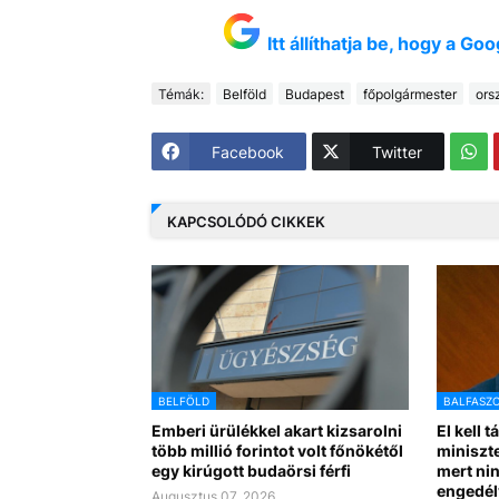
Itt állíthatja be, hogy a G
Témák:
Belföld
Budapest
főpolgármester
ors
Facebook
Twitter
KAPCSOLÓDÓ CIKKEK
BELFÖLD
BALFASZ
Emberi ürülékkel akart kizsarolni
El kell t
több millió forintot volt főnökétől
miniszte
egy kirúgott budaörsi férfi
mert nin
engedél
Augusztus 07, 2026