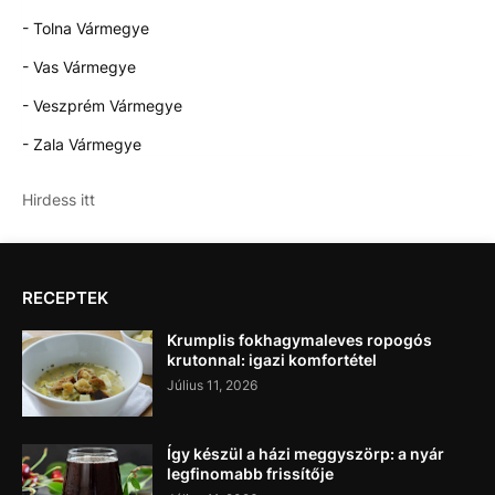
- Tolna Vármegye
- Vas Vármegye
- Veszprém Vármegye
- Zala Vármegye
Hirdess itt
RECEPTEK
Krumplis fokhagymaleves ropogós
krutonnal: igazi komfortétel
Július 11, 2026
Így készül a házi meggyszörp: a nyár
legfinomabb frissítője