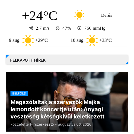
+24°C
Derűs
2.7 m/s
47%
766
mmHg
aug
+29°C
10 aug
+33°C
11 aug
FELKAPOTT HÍREK
BELFÖLD
Megszólaltak a szervezők Majka
lemondott koncertje után: Anyagi
veszteség kétségkívül keletkezett
közzétette
Hírszerkesztő
-
augusztus 06, 2026