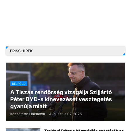
FRISS HÍREK
BELFÖLD
A Tiszás rendőrség vizsgálja Szijjártó
Péter BYD-s kinevezését vesztegetés
gyanúja miatt
közzétette
Unknown
-
Augusztus 07, 2026
Tarjányi Péter a közmédiás csörtéről: ez