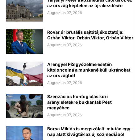
az ország képtelen az újrakezdésre
Augusztus 07, 2026
Rovar úr brutális sajtótájékoztatója:
Orbán Viktor, Orbán Viktor, Orbán Viktor
Augusztus 07, 2026
A lengyel PiS győzelme esetén
kitoloncolná a munkanélküli ukránokat
az országból
Augusztus 07, 2026
Szenzációs honfoglalás kori
aranyleletekre bukkantak Pest
megyében
Augusztus 07, 2026
Borsa Miklós is megszólalt, miután egy
nap alatt kivágták az új közmédiából