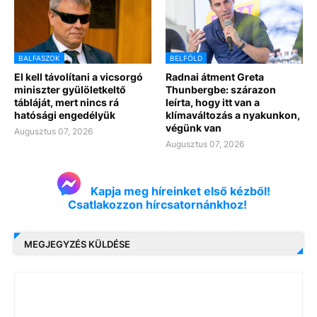
BALFASZOK
BELFÖLD
El kell távolítani a vicsorgó
Radnai átment Greta
miniszter gyülöletkeltő
Thunbergbe: szárazon
tábláját, mert nincs rá
leírta, hogy itt van a
hatósági engedélyük
klímaváltozás a nyakunkon,
végünk van
Augusztus 07, 2026
Augusztus 07, 2026
Kapja meg híreinket első kézből!
Csatlakozzon hírcsatornánkhoz!
MEGJEGYZÉS KÜLDÉSE