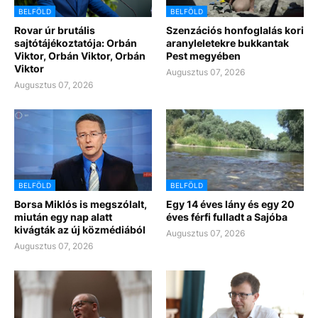
BELFÖLD
BELFÖLD
Rovar úr brutális
Szenzációs honfoglalás kori
sajtótájékoztatója: Orbán
aranyleletekre bukkantak
Viktor, Orbán Viktor, Orbán
Pest megyében
Viktor
Augusztus 07, 2026
Augusztus 07, 2026
BELFÖLD
BELFÖLD
Borsa Miklós is megszólalt,
Egy 14 éves lány és egy 20
miután egy nap alatt
éves férfi fulladt a Sajóba
kivágták az új közmédiából
Augusztus 07, 2026
Augusztus 07, 2026