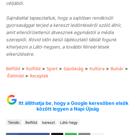
céljából.
Sajnálattal tapasztaltuk, hogy a sajtóban rendkívüli
gyorsasággal terjed a kereszt ledöntéséről szóló álhír,
amit ellenőrízetlenül átvesznek egymástól a média
szereplői. Rövid időn belül tájékoztató táblát fogunk
kihelyezni a Látó-hegyen, a további félreértések
elkerülésére.
Belföld
Külföld
Sport
Gazdaság
Kultúra
Bulvár
➤
➤
➤
➤
➤
➤
Életmód
Receptek
➤
Itt állíthatja be, hogy a Google keresőben elsők
között legyen a Napi Újság
Témák:
Belföld
kereszt
Látó-hegy