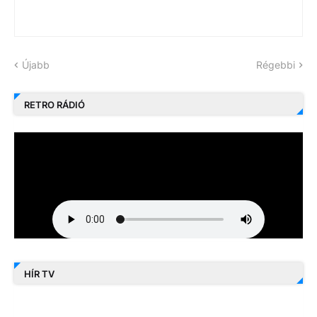
Újabb
Régebbi
RETRO RÁDIÓ
HÍR TV