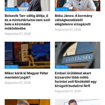
BELFÖLD
BELFÖLD
Bolsevik Tarr váltig állítja, ő
Bóka János: A kormány
és a minisztériuma nem szól
válságkezelésből
bele a közmédia
elégtelenre vizsgázott
működésébe
Augusztus 07, 2026
Augusztus 07, 2026
BELFÖLD
BELFÖLD
Mikor kérik ki Magyar Péter
Emberi ürülékkel akart
mentelmi jogát?
kizsarolni több millió
forintot volt főnökétől egy
Augusztus 07, 2026
kirúgott budaörsi férfi
Augusztus 07, 2026