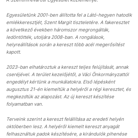
Egyesületünk 2001-ben állította fel a Látó-hegyen hatodik
emlékkeresztjét, Szent Margit tiszteletére. A fakeresztet
a következő években háromszor megrongálták,
ledöntötték, utoljára 2008-ban. A rongálások,
helyreállítások során a kereszt több acél megerősítést
kapott.
2023-ban elhatároztuk a kereszt teljes felújítását, annak
cseréjével. A terület kezelőjétől, a Váci Önkormányzattól
engedélyt kértünk a munkálatokra. Első lépésként
augusztus 21-én kiemeltük a helyéről a régi keresztet, és
megkezdtük az alapozást. Az új kereszt készítése
folyamatban van.
Terveink szerint a kereszt felállítása az eredeti helyén
októberben lesz. A helyéről kiemelt kereszt anyagát
felhasználtuk padok készítésére, a kirándulók pihenése