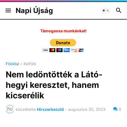
Napi Újság
Támogassa munkánkat!
Főoldal
Belföld
Nem ledöntötték a Látó-
hegyi keresztet, hanem
kicserélik
közzétette
Hírszerkesztő
-
augusztus 30, 2023
0