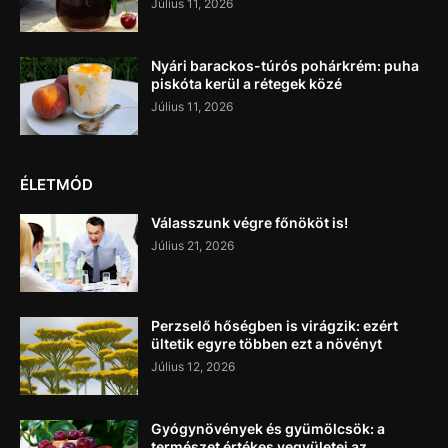
Július 11, 2026
Nyári barackos-túrós pohárkrém: puha
piskóta kerül a rétegek közé
Július 11, 2026
ÉLETMÓD
Válasszunk végre főnököt is!
Július 21, 2026
Perzselő hőségben is virágzik: ezért
ültetik egyre többen ezt a növényt
Július 12, 2026
Gyógynövények és gyümölcsök: a
természet értékes vegyületei az