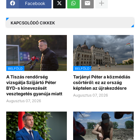
Facebook
KAPCSOLÓDÓ CIKKEK
BELFÖLD
BELFÖLD
A Tiszás rendőrség
Tarjányi Péter a közmédiás
vizsgálja Szijjártó Péter
csörtéről: ez az ország
BYD-s kinevezését
képtelen az újrakezdésre
vesztegetés gyanúja miatt
Augusztus 07, 2026
Augusztus 07, 2026