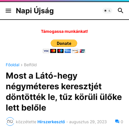
Napi Újság
Támogassa munkánkat!
Főoldal
Belföld
Most a Látó-hegy
négyméteres keresztjét
döntötték le, tűz körüli ülőke
lett belőle
közzétette
Hírszerkesztő
-
augusztus 29, 2023
0