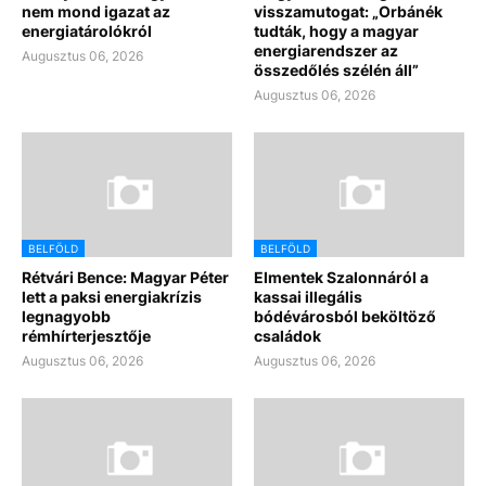
nem mond igazat az
visszamutogat: „Orbánék
energiatárolókról
tudták, hogy a magyar
energiarendszer az
Augusztus 06, 2026
összedőlés szélén áll”
Augusztus 06, 2026
BELFÖLD
BELFÖLD
Rétvári Bence: Magyar Péter
Elmentek Szalonnáról a
lett a paksi energiakrízis
kassai illegális
legnagyobb
bódévárosból beköltöző
rémhírterjesztője
családok
Augusztus 06, 2026
Augusztus 06, 2026