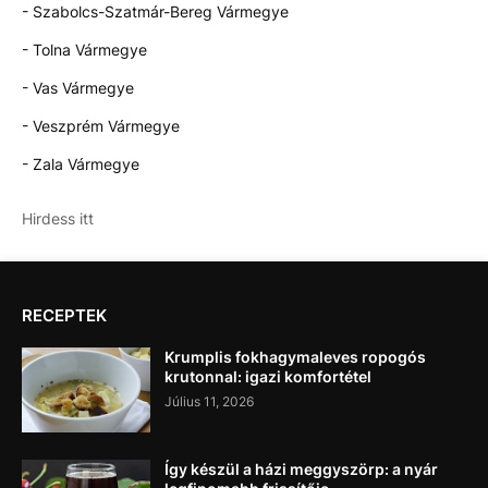
- Szabolcs-Szatmár-Bereg Vármegye
- Tolna Vármegye
- Vas Vármegye
- Veszprém Vármegye
- Zala Vármegye
Hirdess itt
RECEPTEK
Krumplis fokhagymaleves ropogós
krutonnal: igazi komfortétel
Július 11, 2026
Így készül a házi meggyszörp: a nyár