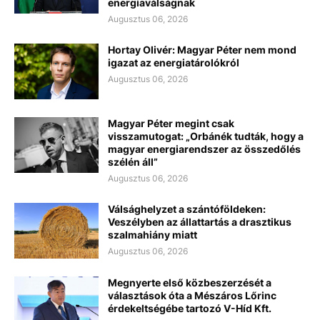
energiaválságnak
Augusztus 06, 2026
Hortay Olivér: Magyar Péter nem mond
igazat az energiatárolókról
Augusztus 06, 2026
Magyar Péter megint csak
visszamutogat: „Orbánék tudták, hogy a
magyar energiarendszer az összedőlés
szélén áll”
Augusztus 06, 2026
Válsághelyzet a szántóföldeken:
Veszélyben az állattartás a drasztikus
szalmahiány miatt
Augusztus 06, 2026
Megnyerte első közbeszerzését a
választások óta a Mészáros Lőrinc
érdekeltségébe tartozó V-Híd Kft.