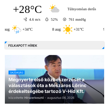
+28°C
Túlnyomóan derűs
4.6 m/s
52%
761
mmHg
+34°C
8 aug
+31°C
9 aug
FELKAPOTT HÍREK
GAZDASÁG
Megnyerte első közbeszerzését a
választások óta a Mészáros Lőrinc
érdekeltségébe tartozó V-Híd Kft.
közzétette
Hírszerkesztő
-
augusztus 06, 2026