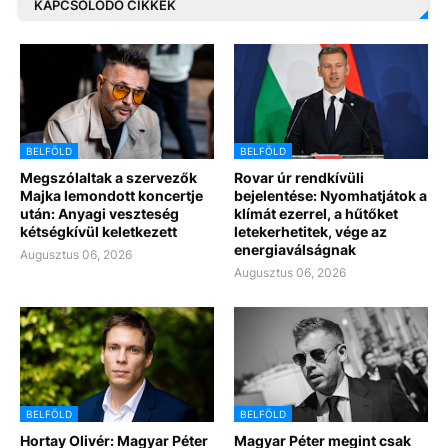
KAPCSOLÓDÓ CIKKEK
BELFÖLD
BELFÖLD
Megszólaltak a szervezők
Rovar úr rendkívüli
Majka lemondott koncertje
bejelentése: Nyomhatjátok a
után: Anyagi veszteség
klímát ezerrel, a hűtőket
kétségkívül keletkezett
letekerhetitek, vége az
energiaválságnak
Augusztus 06, 2026
Augusztus 06, 2026
BELFÖLD
BELFÖLD
Hortay Olivér: Magyar Péter
Magyar Péter megint csak