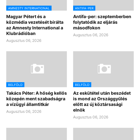
AMNESTY INTERNATIONAL
ANTIFA-PER
Magyar Pétert és a
Antifa-per: szeptemberben
közmédia vezetését bírálta
folytatódik az eljárás
az Amnesty International a
másodfokon
Klubrádióban
Augusztus 06, 2026
Augusztus 06, 2026
BELFÖLD
BELFÖLD
Takács Péter: A hőség kellős
Az eskütétel után beszédet
közepén ment szabadságra
is mond az Országgyűlés
a vízügyi államtitkár
előtt az új köztársasági
elnök
Augusztus 06, 2026
Augusztus 06, 2026