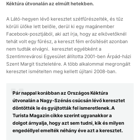
Kéktúra útvonalán az elmúlt hetekben.
A Látó-hegyen lévő keresztet szétfűrészelték, és tűz
körüli ülőke lett belőle, derül ki egy magánember
Facebook-posztjából, aki azt írja, hogy az elkövetőknél
tehát volt egy fűrész, a kereszt fém erősítését azonban
nem tudták elvágni. keresztet egyébként a
Szentimrevárosi Egyesület állította 2001-ben Árpád-házi
Szent Margit tiszteletére. A több alkalommal megrongált
keresztet ismételten meg kellett újítani 2008-ban.
Pár nappal korábban az Országos Kéktúra
útvonalán a Nagy-Szénás csúcsán lévő keresztet
döntötték le és gyújtották fel ismeretlenek. A
Turista Magazin cikke szerint ugyanakkor a
dolgot árnyalja, hogy azt sem tudni, kik és milyen
engedéllyel emelték néhány éve azt a keresztet.