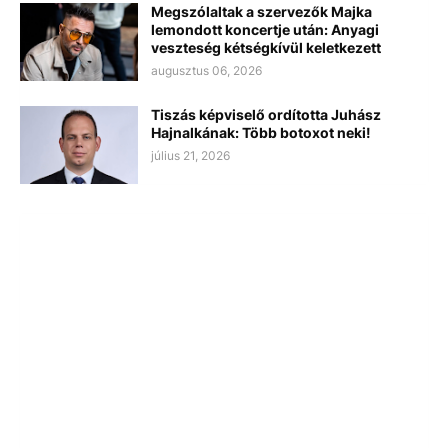
Megszólaltak a szervezők Majka
lemondott koncertje után: Anyagi
veszteség kétségkívül keletkezett
augusztus 06, 2026
Tiszás képviselő ordította Juhász
Hajnalkának: Több botoxot neki!
július 21, 2026