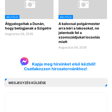
BELFÖLD
BELFÖLD
Átgyalogoltak a Dunán,
A kalocsai polgármester
hogy belógjanak a Szigetre
arra kéri a lakosokat, ne
jelentsék fel a
Augusztus 06, 2026
szomszédjukat locsolás
miatt
Augusztus 06, 2026
Kapja meg híreinket első kézből!
Csatlakozzon hírcsatornánkhoz!
MEGJEGYZÉS KÜLDÉSE