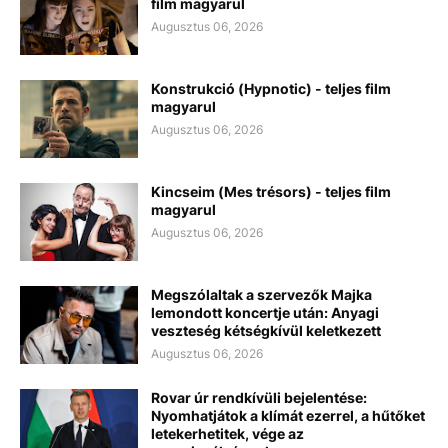
film magyarul
Augusztus 06, 2026
Konstrukció (Hypnotic) - teljes film
magyarul
Augusztus 06, 2026
Kincseim (Mes trésors) - teljes film
magyarul
Augusztus 06, 2026
Megszólaltak a szervezők Majka
lemondott koncertje után: Anyagi
veszteség kétségkívül keletkezett
Augusztus 06, 2026
Rovar úr rendkívüli bejelentése:
Nyomhatjátok a klímát ezerrel, a hűtőket
letekerhetitek, vége az