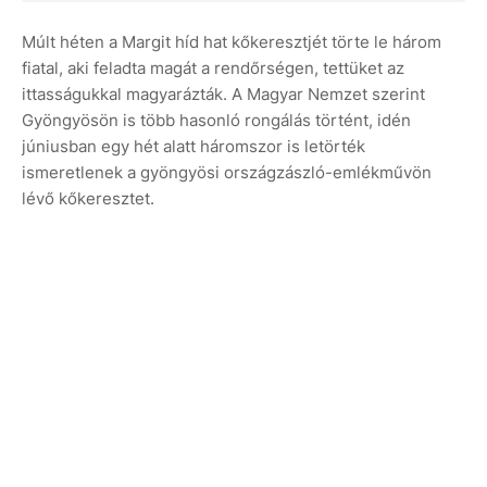
Múlt héten a Margit híd hat kőkeresztjét törte le három
fiatal, aki feladta magát a rendőrségen, tettüket az
ittasságukkal magyarázták. A Magyar Nemzet szerint
Gyöngyösön is több hasonló rongálás történt, idén
júniusban egy hét alatt háromszor is letörték
ismeretlenek a gyöngyösi országzászló-emlékművön
lévő kőkeresztet.