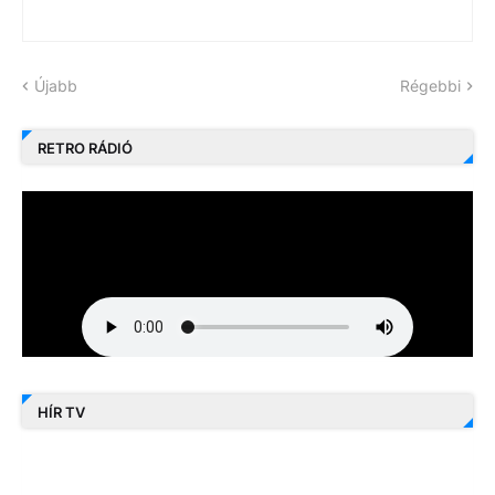
Újabb
Régebbi
RETRO RÁDIÓ
HÍR TV