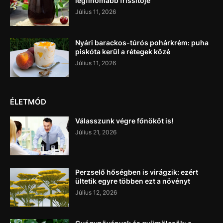
legfinomabb frissítője
Július 11, 2026
Nyári barackos-túrós pohárkrém: puha
piskóta kerül a rétegek közé
Július 11, 2026
ÉLETMÓD
Válasszunk végre főnököt is!
Július 21, 2026
Perzselő hőségben is virágzik: ezért
ültetik egyre többen ezt a növényt
Július 12, 2026