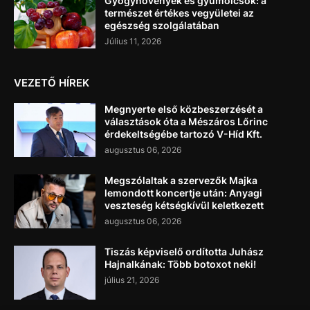
Gyógynövények és gyümölcsök: a
természet értékes vegyületei az
egészség szolgálatában
Július 11, 2026
VEZETŐ HÍREK
Megnyerte első közbeszerzését a
választások óta a Mészáros Lőrinc
érdekeltségébe tartozó V-Híd Kft.
augusztus 06, 2026
Megszólaltak a szervezők Majka
lemondott koncertje után: Anyagi
veszteség kétségkívül keletkezett
augusztus 06, 2026
Tiszás képviselő ordította Juhász
Hajnalkának: Több botoxot neki!
július 21, 2026