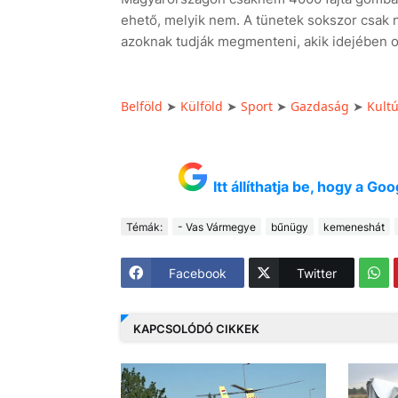
ehető, melyik nem. A tünetek sokszor csak 
azoknak tudják megmenteni, akik idejében o
Belföld
Külföld
Sport
Gazdaság
Kult
➤
➤
➤
➤
Itt állíthatja be, hogy a G
Témák:
- Vas Vármegye
bűnügy
kemeneshát
Facebook
Twitter
KAPCSOLÓDÓ CIKKEK