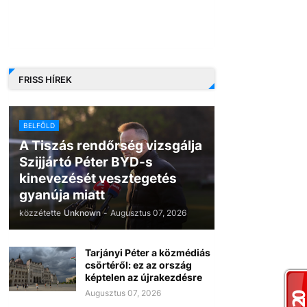
FRISS HÍREK
BELFÖLD
A Tiszás rendőrség vizsgálja
Szijjártó Péter BYD-s
kinevezését vesztegetés
gyanúja miatt
közzétette
Unknown
-
Augusztus 07, 2026
Tarjányi Péter a közmédiás
csörtéről: ez az ország
képtelen az újrakezdésre
Augusztus 07, 2026