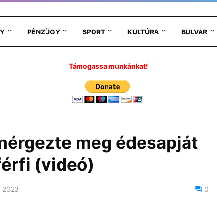
Y
PÉNZÜGY
SPORT
KULTÚRA
BULVÁR
Támogassa munkánkat!
mérgezte meg édesapját
érfi (videó)
, 2023
0