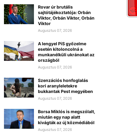
Rovar úr brutális
sajtótájékoztatója: Orbán
Viktor, Orbán Viktor, Orbán
Viktor
Augusztus 07, 2026
A lengyel PiS győzelme
esetén kitoloncolná a
munkanélküli ukránokat az
országból
Augusztus 07, 2026
Szenzációs honfoglalás
kori aranyleletekre
bukkantak Pest megyében
Augusztus 07, 2026
Borsa Miklós is megszólalt,
miután egy nap alatt
kivágták az új közmédiából
Augusztus 07, 2026