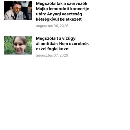
Megszólaltak a szervezők
Majka lemondott koncertje
után: Anyagi veszteség
kétségkívül keletkezett
augusztus 06, 2026
Megszólalt a vízügyi
államtitkár: Nem szeretnék
ezzel foglalkozni
augusztus 07, 2026