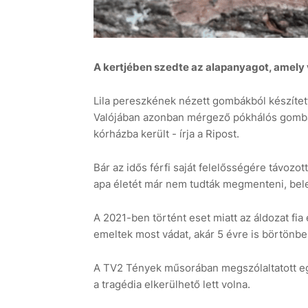
A kertjében szedte az alapanyagot, amely 
Lila pereszkének nézett gombákból készített
Valójában azonban mérgező pókhálós gombá
kórházba került - írja a Ripost.
Bár az idős férfi saját felelősségére távozot
apa életét már nem tudták megmenteni, bel
A 2021-ben történt eset miatt az áldozat fi
emeltek most vádat, akár 5 évre is börtönbe
A TV2 Tények műsorában megszólaltatott egy
a tragédia elkerülhető lett volna.