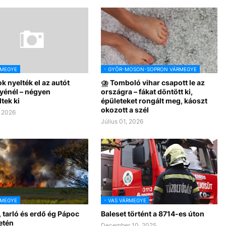
RMEGYE
- GYŐR-MOSON-SOPRON VÁRMEGYE
k nyelték el az autót
⛈️ Tomboló vihar csapott le az
énél – négyen
országra – fákat döntött ki,
tek ki
épületeket rongált meg, káoszt
okozott a szél
, 2026
Július 01, 2026
RMEGYE
- VAS VÁRMEGYE
 tarló és erdő ég Pápoc
Baleset történt a 8714-es úton
etén
December 10, 2025