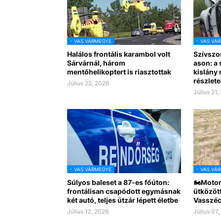
- VAS VÁRMEGYE
- VAS VÁ
Halálos frontális karambol volt
Szívszo
Sárvárnál, három
ason: a
mentőhelikoptert is riasztottak
kislány
részlete
Július 22, 2026
Július 21,
- VAS VÁRMEGYE
- VAS VÁ
Súlyos baleset a 87-es főúton:
🏍️Motor
frontálisan csapódott egymásnak
ütközött
két autó, teljes útzár lépett életbe
Vasszéc
Július 12, 2026
Július 07