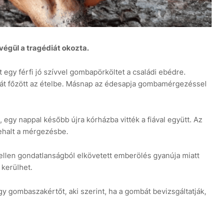
végül a tragédiát okozta.
 egy férfi jó szívvel gombapörköltet a családi ebédre.
t főzött az ételbe. Másnap az édesapja gombamérgezéssel
t, egy nappal később újra kórházba vitték a fiával együtt. Az
ehalt a mérgezésbe.
a ellen gondatlanságból elkövetett emberölés gyanúja miatt
 kerülhet.
 gombaszakértőt, aki szerint, ha a gombát bevizsgáltatják,