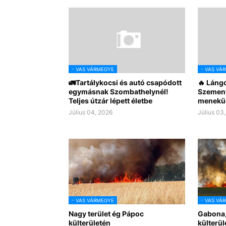
- VAS VÁRMEGYE
- VAS VÁ
🚛Tartálykocsi és autó csapódott
🔥 Lángo
egymásnak Szombathelynél!
Szemeny
Teljes útzár lépett életbe
menekül
Július 04, 2026
Július 03
- VAS VÁRMEGYE
- VAS VÁ
Nagy terület ég Pápoc
Gabona,
külterületén
külterül