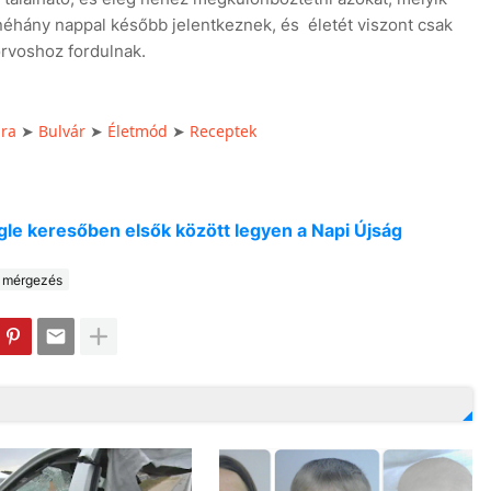
néhány nappal később jelentkeznek, és életét viszont csak
rvoshoz fordulnak.
úra
Bulvár
Életmód
Receptek
➤
➤
➤
oogle keresőben elsők között legyen a Napi Újság
mérgezés