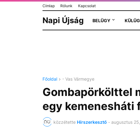
Címlap
Rólunk
Kapcsolat
Napi Újság
BELÜGY
KÜLÜG
Főoldal
- Vas Vármegye
Gombapörkölttel 
egy kemenesháti f
közzétette
Hírszerkesztő
-
augusztus 25