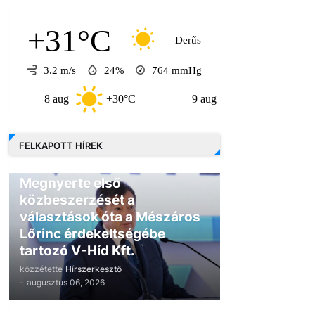
+31°C
Derűs
3.2 m/s
24%
764
mmHg
8 aug
+30°C
9 aug
+30°C
10 a
FELKAPOTT HÍREK
GAZDASÁG
Megnyerte első
közbeszerzését a
választások óta a Mészáros
Lőrinc érdekeltségébe
tartozó V-Híd Kft.
közzétette
Hírszerkesztő
-
augusztus 06, 2026