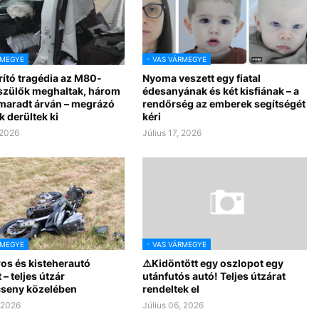
RMEGYE
- VAS VÁRMEGYE
rító tragédia az M80-
Nyoma veszett egy fiatal
 szülők meghaltak, három
édesanyának és két kisfiának – a
 maradt árván – megrázó
rendőrség az emberek segítségét
k derültek ki
kéri
 2026
Július 17, 2026
RMEGYE
- VAS VÁRMEGYE
os és kisteherautó
⚠️Kidöntött egy oszlopot egy
 – teljes útzár
utánfutós autó! Teljes útzárat
seny közelében
rendeltek el
, 2026
Július 06, 2026