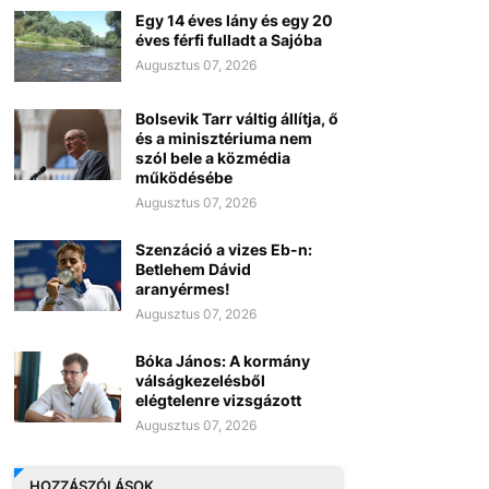
Egy 14 éves lány és egy 20
éves férfi fulladt a Sajóba
Augusztus 07, 2026
Bolsevik Tarr váltig állítja, ő
és a minisztériuma nem
szól bele a közmédia
működésébe
Augusztus 07, 2026
Szenzáció a vizes Eb-n:
Betlehem Dávid
aranyérmes!
Augusztus 07, 2026
Bóka János: A kormány
válságkezelésből
elégtelenre vizsgázott
Augusztus 07, 2026
HOZZÁSZÓLÁSOK