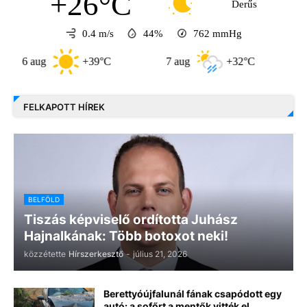
+26°C
Derűs
0.4 m/s
44%
762
mmHg
 aug
+39°C
7 aug
+32°C
8 aug
FELKAPOTT HÍREK
BELFÖLD
Tiszás képviselő ordította Juhász
Hajnalkának: Több botoxot neki!
közzétette
Hírszerkesztő
-
július 21, 2026
Berettyóújfalunál fának csapódott egy
autó: a sofőrt a mentők vitték el