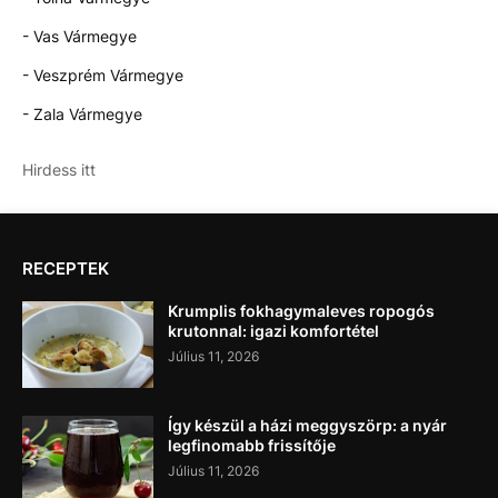
- Vas Vármegye
- Veszprém Vármegye
- Zala Vármegye
Hirdess itt
RECEPTEK
Krumplis fokhagymaleves ropogós
krutonnal: igazi komfortétel
Július 11, 2026
Így készül a házi meggyszörp: a nyár
legfinomabb frissítője
Július 11, 2026