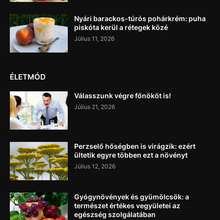
Nyári barackos-túrós pohárkrém: puha
piskóta kerül a rétegek közé
Július 11, 2026
ÉLETMÓD
Válasszunk végre főnököt is!
Július 21, 2026
Perzselő hőségben is virágzik: ezért
ültetik egyre többen ezt a növényt
Július 12, 2026
Gyógynövények és gyümölcsök: a
természet értékes vegyületei az
egészség szolgálatában