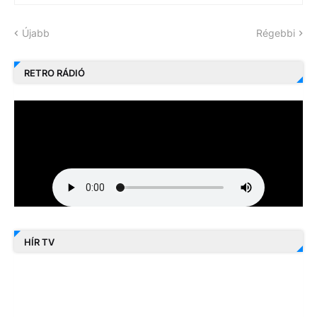
Újabb
Régebbi
RETRO RÁDIÓ
HÍR TV