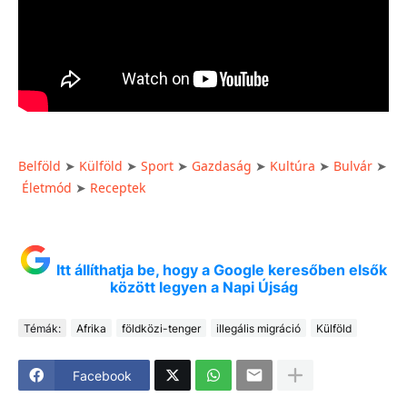
Belföld
Külföld
Sport
Gazdaság
Kultúra
Bulvár
➤
➤
➤
➤
➤
➤
Életmód
Receptek
➤
Itt állíthatja be, hogy a Google keresőben elsők
között legyen a Napi Újság
Témák:
Afrika
földközi-tenger
illegális migráció
Külföld
Facebook