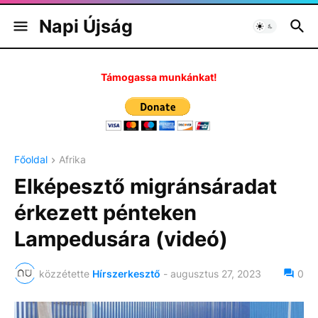
Napi Újság
Támogassa munkánkat!
Főoldal
Afrika
Elképesztő migránsáradat
érkezett pénteken
Lampedusára (videó)
közzétette
Hírszerkesztő
-
augusztus 27, 2023
0