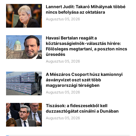
Lannert Judit: Takaró Mihálynak többé
nincs befolyása az oktatásra
Augusztus 05, 2026
Havasi Bertalan reagált a
köztársaságielnök-választás hírére:
Fölösleges megtartani, a poszton nincs
üresedés
Augusztus 05, 2026
A Mészáros Csoport húsz kamionnyi
ásványvizet oszt szét több
magyarországi térségben
Augusztus 05, 2026
Tiszások: a fideszesekből kell
duzzasztógátat csinálni a Dunában
Augusztus 05, 2026