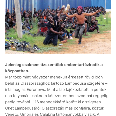
Jelenleg csaknem tízszer több ember tartózkodik a
központban.
Már több mint négyezer menekült érkezett rövid időn
belül az Olaszországhoz tartozó Lampedusa szigetére –
írta meg az Euronews. Mint a lap tájékoztatott: a pénteki
nap folyamán csaknem kétezer ember, szombat reggelig
pedig további 1116 menedékkérő kötött ki a szigeten.
Őket Lampedusáról Olaszország más pontjaira, köztük
Veneto, Umbria és Calabria tartományokba viszik. A