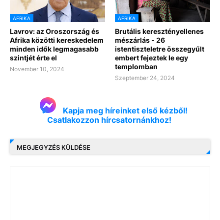
AFRIKA
AFRIKA
Lavrov: az Oroszország és
Brutális keresztényellenes
Afrika közötti kereskedelem
mészárlás - 26
minden idők legmagasabb
istentiszteletre összegyűlt
szintjét érte el
embert fejeztek le egy
templomban
November 10, 2024
Szeptember 24, 2024
Kapja meg híreinket első kézből!
Csatlakozzon hírcsatornánkhoz!
MEGJEGYZÉS KÜLDÉSE