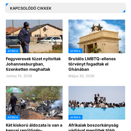
KAPCSOLÓDÓ CIKKEK
AFRIKA
AFRIKA
Fegyveresek tüzet nyitottak
Brutális LMBTQ-ellenes
Johannesburgban,
törvényt fogadtak el
tizenketten meghaltak
Ghánában
Június 10, 2026
Május 30, 2026
AFRIKA
AFRIKA
Két kiskorú áldozata is van a
Afrikaiak boszorkányság
kenyai repülőgép-
vádjával megöltek több