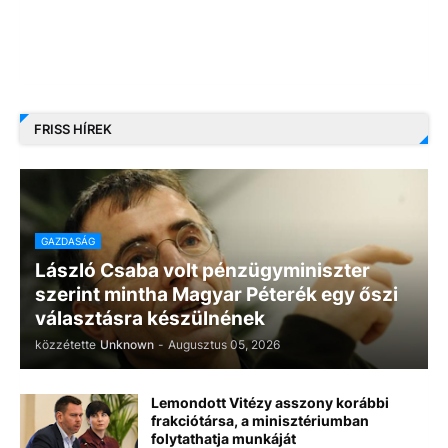
FRISS HÍREK
GAZDASÁG
László Csaba volt pénzügyminiszter
szerint mintha Magyar Péterék egy őszi
választásra készülnének
közzétette
Unknown
-
Augusztus 05, 2026
Lemondott Vitézy asszony korábbi
frakciótársa, a minisztériumban
folytathatja munkáját