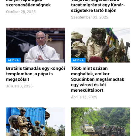
szerencsétlenségnek
tucat migránst egy Kanár-
szigetekre tartó hajón
Október 28, 2025
Szeptember 03, 2025
AFRIKA
AFRIKA
Brutális támadás egy kongói
Több mint százan
templomban, a pápa is
meghaltak, amikor
megszólalt
Szudánban megtámadtak
egy várost és két
Július 30, 2025
menekülttábort
Április 13, 2025