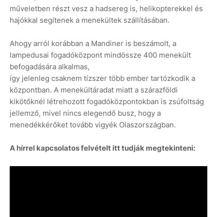
műveletben részt vesz a hadsereg is, helikopterekkel és
hajókkal segítenek a menekültek szállításában.
Ahogy arról korábban a Mandiner is beszámolt, a
lampedusai fogadóközpont mindössze 400 menekült
befogadására alkalmas,
így jelenleg csaknem tízszer több ember tartózkodik a
központban. A menekültáradat miatt a szárazföldi
kikötőknél létrehozott fogadóközpontokban is zsúfoltság
jellemző, mivel nincs elegendő busz, hogy a
menedékkérőket tovább vigyék Olaszországban.
A hírrel kapcsolatos felvételt itt tudják megtekinteni: