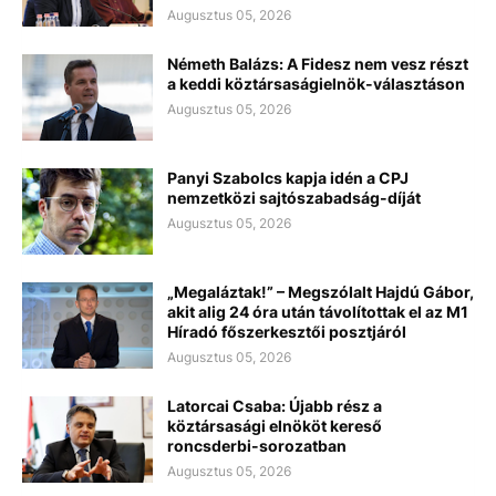
Augusztus 05, 2026
Németh Balázs: A Fidesz nem vesz részt
a keddi köztársaságielnök-választáson
Augusztus 05, 2026
Panyi Szabolcs kapja idén a CPJ
nemzetközi sajtószabadság-díját
Augusztus 05, 2026
„Megaláztak!” – Megszólalt Hajdú Gábor,
akit alig 24 óra után távolítottak el az M1
Híradó főszerkesztői posztjáról
Augusztus 05, 2026
Latorcai Csaba: Újabb rész a
köztársasági elnököt kereső
roncsderbi-sorozatban
Augusztus 05, 2026