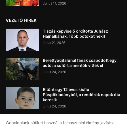
Július 11, 2026
VEZETŐ HÍREK
Tiszás képviselő ordította Juhász
Hajnalkának: Több botoxot neki!
július 21, 2026
Berettyóújfalunál fának csapódott egy
autó: a sofőrt a mentők vitték el
július 24, 2026
Eltűnt egy 12 éves kisfiú
Püspökladányból, a rendőrök napok óta
keresik
július 24, 2026
Weboldalunk sütiket használ a felhasználói élmény javítása