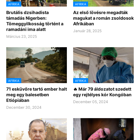
AFRIKA
AFRIKA
Brutális dzsihadista
Az első lövésre megadták
támadás Nigerben:
magukat a román zsoldosok
Tömeggyilkosság történt a
Afrikában
ramadáni ima alatt
Január 28, 2025
Március 23, 2025
AFRIKA
AFRIKA
71 esküvőre tartó ember halt
🔥 Már 79 áldozatot szedett
meg egy balesetben
egy rejtélyes kór Kongóban
Etiópiában
December 05, 2024
December 30, 2024