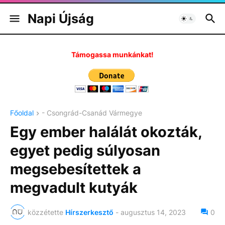
Napi Újság
Támogassa munkánkat!
Főoldal
- Csongrád-Csanád Vármegye
Egy ember halálát okozták,
egyet pedig súlyosan
megsebesítettek a
megvadult kutyák
közzétette
Hírszerkesztő
-
augusztus 14, 2023
0