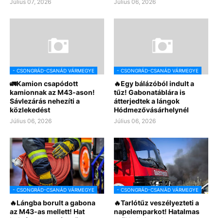
Július 07, 2026
Július 06, 2026
- CSONGRÁD-CSANÁD VÁRMEGYE
- CSONGRÁD-CSANÁD VÁRMEGYE
🚛Kamion csapódott
🔥Egy bálázóból indult a
kamionnak az M43-ason!
tűz! Gabonatáblára is
Sávlezárás nehezíti a
átterjedtek a lángok
közlekedést
Hódmezővásárhelynél
Július 06, 2026
Július 06, 2026
- CSONGRÁD-CSANÁD VÁRMEGYE
- CSONGRÁD-CSANÁD VÁRMEGYE
🔥Lángba borult a gabona
🔥Tarlótűz veszélyezteti a
az M43-as mellett! Hat
napelemparkot! Hatalmas