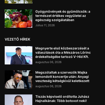
Gyógynövények és gyümölcsök: a
természet értékes vegyületei az
egészség szolgálatában
Július 11, 2026
VEZETŐ HÍREK
Megnyerte első közbeszerzését a
választások óta a Mészáros Lőrinc
érdekeltségébe tartozó V-Híd Kft.
augusztus 06, 2026
Megszólaltak a szervezők Majka
lemondott koncertje után: Anyagi
veszteség kétségkívül keletkezett
augusztus 06, 2026
Tiszás képviselő ordította Juhász
Hajnalkának: Több botoxot neki!