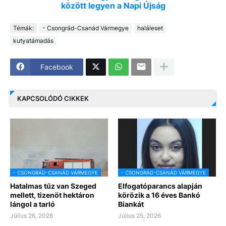
között legyen a Napi Újság
Témák:
- Csongrád-Csanád Vármegye
haláleset
kutyatámadás
Facebook
KAPCSOLÓDÓ CIKKEK
- CSONGRÁD-CSANÁD VÁRMEGYE
- CSONGRÁD-CSANÁD VÁRMEGYE
Hatalmas tűz van Szeged
Elfogatóparancs alapján
mellett, tizenöt hektáron
körözik a 16 éves Bankó
lángol a tarló
Biankát
Július 26, 2026
Július 25, 2026