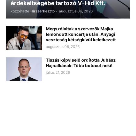
érdekeltségébe tartozó V-Híd Kft.
közzétette
Hírszerkesztő
-
augusztus 06, 2026
Megszólaltak a szervezők Majka
lemondott koncertje után: Anyagi
veszteség kétségkívül keletkezett
augusztus 06, 2026
Tiszás képviselő ordította Juhász
Hajnalkának: Több botoxot neki!
július 21, 2026