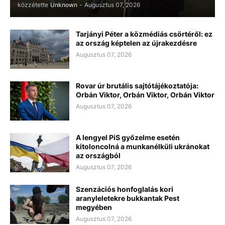
közzétette
Unknown
-
Augusztus 07, 2026
Tarjányi Péter a közmédiás csörtéről: ez
az ország képtelen az újrakezdésre
Augusztus 07, 2026
Rovar úr brutális sajtótájékoztatója:
Orbán Viktor, Orbán Viktor, Orbán Viktor
Augusztus 07, 2026
A lengyel PiS győzelme esetén
kitoloncolná a munkanélküli ukránokat
az országból
Augusztus 07, 2026
Szenzációs honfoglalás kori
aranyleletekre bukkantak Pest
megyében
Augusztus 07, 2026