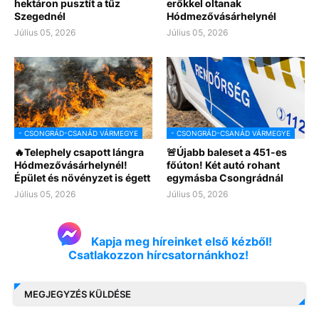
hektáron pusztít a tűz
erőkkel oltanak
Szegednél
Hódmezővásárhelynél
Július 05, 2026
Július 05, 2026
- CSONGRÁD-CSANÁD VÁRMEGYE
- CSONGRÁD-CSANÁD VÁRMEGYE
🔥Telephely csapott lángra
🚨Újabb baleset a 451-es
Hódmezővásárhelynél!
főúton! Két autó rohant
Épület és növényzet is égett
egymásba Csongrádnál
Július 05, 2026
Július 05, 2026
Kapja meg híreinket első kézből!
Csatlakozzon hírcsatornánkhoz!
MEGJEGYZÉS KÜLDÉSE