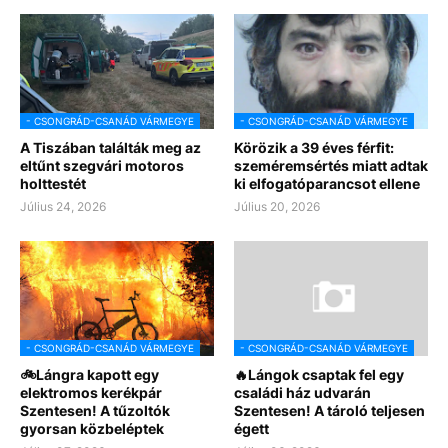
- CSONGRÁD-CSANÁD VÁRMEGYE
- CSONGRÁD-CSANÁD VÁRMEGYE
A Tiszában találták meg az
Körözik a 39 éves férfit:
eltűnt szegvári motoros
szeméremsértés miatt adtak
holttestét
ki elfogatóparancsot ellene
Július 24, 2026
Július 20, 2026
- CSONGRÁD-CSANÁD VÁRMEGYE
- CSONGRÁD-CSANÁD VÁRMEGYE
🚲Lángra kapott egy
🔥Lángok csaptak fel egy
elektromos kerékpár
családi ház udvarán
Szentesen! A tűzoltók
Szentesen! A tároló teljesen
gyorsan közbeléptek
égett