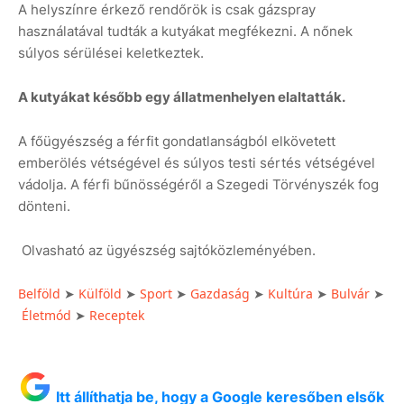
A helyszínre érkező rendőrök is csak gázspray
használatával tudták a kutyákat megfékezni. A nőnek
súlyos sérülései keletkeztek.
A kutyákat később egy állatmenhelyen elaltatták.
A főügyészség a férfit gondatlanságból elkövetett
emberölés vétségével és súlyos testi sértés vétségével
vádolja. A férfi bűnösségéről a Szegedi Törvényszék fog
dönteni.
Olvasható az ügyészség sajtóközleményében.
Belföld
Külföld
Sport
Gazdaság
Kultúra
Bulvár
➤
➤
➤
➤
➤
➤
Életmód
Receptek
➤
Itt állíthatja be, hogy a Google keresőben elsők