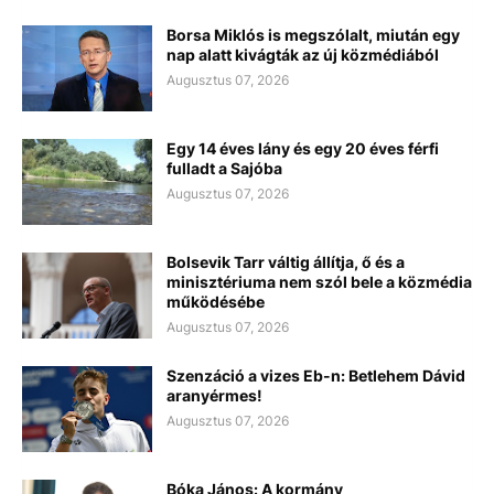
Borsa Miklós is megszólalt, miután egy
nap alatt kivágták az új közmédiából
Augusztus 07, 2026
Egy 14 éves lány és egy 20 éves férfi
fulladt a Sajóba
Augusztus 07, 2026
Bolsevik Tarr váltig állítja, ő és a
minisztériuma nem szól bele a közmédia
működésébe
Augusztus 07, 2026
Szenzáció a vizes Eb-n: Betlehem Dávid
aranyérmes!
Augusztus 07, 2026
Bóka János: A kormány