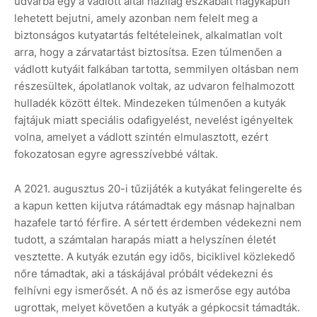
udvarba egy a vádlott által házilag eszkábált nagykapun
lehetett bejutni, amely azonban nem felelt meg a
biztonságos kutyatartás feltételeinek, alkalmatlan volt
arra, hogy a zárvatartást biztosítsa. Ezen túlmenően a
vádlott kutyáit falkában tartotta, semmilyen oltásban nem
részesültek, ápolatlanok voltak, az udvaron felhalmozott
hulladék között éltek. Mindezeken túlmenően a kutyák
fajtájuk miatt speciális odafigyelést, nevelést igényeltek
volna, amelyet a vádlott szintén elmulasztott, ezért
fokozatosan egyre agresszívebbé váltak.
A 2021. augusztus 20-i tűzijáték a kutyákat felingerelte és
a kapun ketten kijutva rátámadtak egy másnap hajnalban
hazafele tartó férfire. A sértett érdemben védekezni nem
tudott, a számtalan harapás miatt a helyszínen életét
vesztette. A kutyák ezután egy idős, biciklivel közlekedő
nőre támadtak, aki a táskájával próbált védekezni és
felhívni egy ismerősét. A nő és az ismerőse egy autóba
ugrottak, melyet követően a kutyák a gépkocsit támadták.