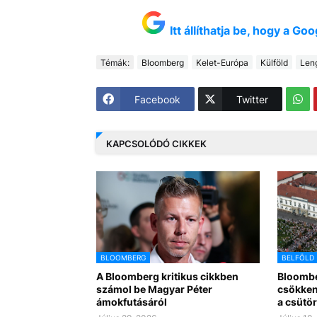
Itt állíthatja be, hogy a G
Témák:
Bloomberg
Kelet-Európa
Külföld
Len
Facebook
Twitter
KAPCSOLÓDÓ CIKKEK
BLOOMBERG
BELFÖLD
A Bloomberg kritikus cikkben
Bloombe
számol be Magyar Péter
csökken
ámokfutásáról
a csütör