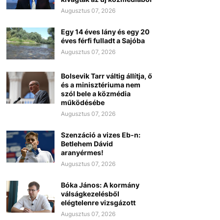
Augusztus 07, 2026
Egy 14 éves lány és egy 20
éves férfi fulladt a Sajóba
Augusztus 07, 2026
Bolsevik Tarr váltig állítja, ő
és a minisztériuma nem
szól bele a közmédia
működésébe
Augusztus 07, 2026
Szenzáció a vizes Eb-n:
Betlehem Dávid
aranyérmes!
Augusztus 07, 2026
Bóka János: A kormány
válságkezelésből
elégtelenre vizsgázott
Augusztus 07, 2026