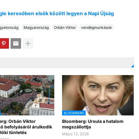
oogle keresőben elsők között legyen a Napi Újság
gyelország
Magyarország
Orbán Viktor
vendégmunkások
BLOOMBERG
rg: Orbán Viktor
Bloomberg: Ursula a hatalom
ő befolyásáról árulkodik
megszállottja
töki tüntetés
Május 13, 2026