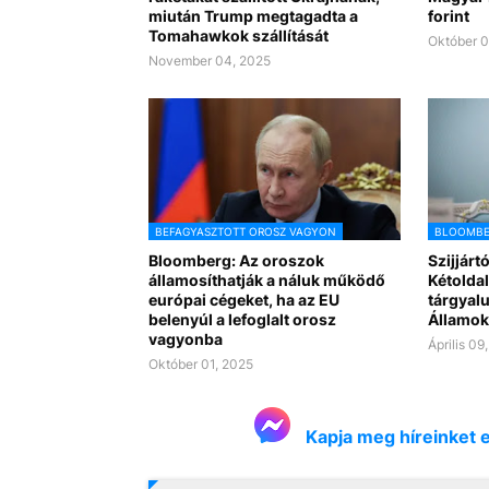
miután Trump megtagadta a
forint
Tomahawkok szállítását
Október 0
November 04, 2025
BEFAGYASZTOTT OROSZ VAGYON
BLOOMBE
Bloomberg: Az oroszok
Szijjárt
államosíthatják a náluk működő
Kétolda
európai cégeket, ha az EU
tárgyal
belenyúl a lefoglalt orosz
Államok
vagyonba
Április 09
Október 01, 2025
Kapja meg híreinket 