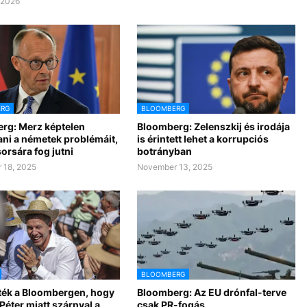
, 2026
RG
BLOOMBERG
rg: Merz képtelen
Bloomberg: Zelenszkij és irodája
ni a németek problémáit,
is érintett lehet a korrupciós
orsára fog jutni
botrányban
 18, 2025
November 13, 2025
BLOOMBERG
ték a Bloombergen, hogy
Bloomberg: Az EU drónfal-terve
éter miatt szárnyal a
csak PR-fogás