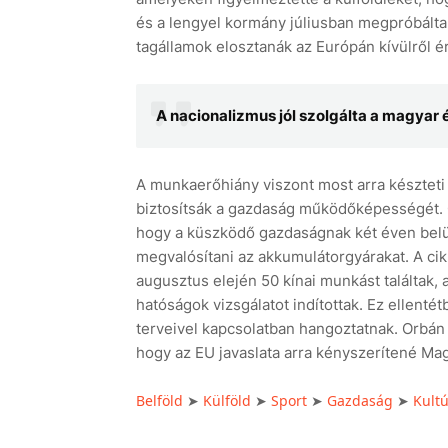
és a lengyel kormány júliusban megpróbálta 
tagállamok elosztanák az Európán kívülről 
A nacionalizmus jól szolgálta a magyar
A munkaerőhiány viszont most arra készteti
biztosítsák a gazdaság működőképességét. Or
hogy a küszködő gazdaságnak két éven belül
megvalósítani az akkumulátorgyárakat. A ci
augusztus elején 50 kínai munkást találtak, 
hatóságok vizsgálatot indítottak. Ez ellenté
terveivel kapcsolatban hangoztatnak. Orbán 
hogy az EU javaslata arra kényszerítené Mag
Belföld
Külföld
Sport
Gazdaság
Kult
➤
➤
➤
➤