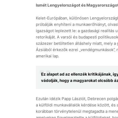
Ismét Lengyelországot és Magyarországot ál
Kelet-Európában, különösen Lengyelország
próbálják enyhíteni a munkaerőhiányt, olva
igazságot leplezett le: a gazdasági realitá
retorikáját. A varsói és budapesti politikuso
százezer betöltetlen álláshely miatt, mely a g
Ázsiából érkezők ezrei „vendégmunkások”, 
amerikai lap.
Ez alapot ad az ellenzék kritikájának, 
vádolják, hogy a magyarokat olcsóbb ázsi
Ezután idézik Papp Lászlót, Debrecen polgár
a külföldi munkavállalók kérdése között, és
korábban törvénytelenül megtagadta a mened
amelyeken figyelmeztette a külföldieket, h