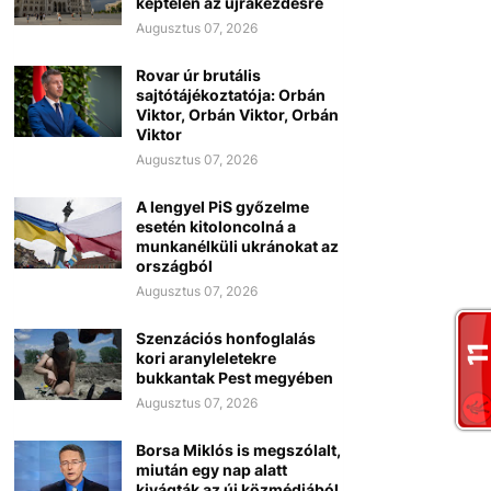
képtelen az újrakezdésre
Augusztus 07, 2026
Rovar úr brutális
sajtótájékoztatója: Orbán
Viktor, Orbán Viktor, Orbán
Viktor
Augusztus 07, 2026
A lengyel PiS győzelme
esetén kitoloncolná a
munkanélküli ukránokat az
országból
Augusztus 07, 2026
Szenzációs honfoglalás
kori aranyleletekre
bukkantak Pest megyében
Augusztus 07, 2026
Borsa Miklós is megszólalt,
miután egy nap alatt
kivágták az új közmédiából