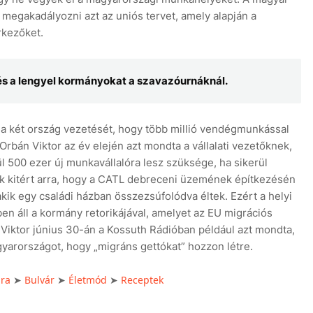
megakadályozni azt az uniós tervet, amely alapján a
érkezőket.
 és a lengyel kormányokat a szavazóurnáknál.
 a két ország vezetését, hogy több millió vendégmunkással
bán Viktor az év elején azt mondta a vállalati vezetőknek,
 500 ezer új munkavállalóra lesz szüksége, ha sikerül
kk kitért arra, hogy a CATL debreceni üzemének építkezésén
akik egy családi házban összezsúfolódva éltek. Ezért a helyi
tben áll a kormány retorikájával, amelyet az EU migrációs
Viktor június 30-án a Kossuth Rádióban például azt mondta,
yarországot, hogy „migráns gettókat” hozzon létre.
úra
Bulvár
Életmód
Receptek
➤
➤
➤