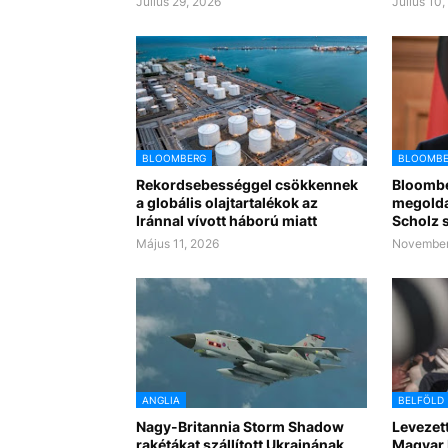
Július 29, 2026
Július 10
BLOOMBERG
BLOOMBE
Rekordsebességgel csökkennek
Bloombe
a globális olajtartalékok az
megolda
Iránnal vívott háború miatt
Scholz s
Május 11, 2026
November
ANGLIA
BELFÖLD
Nagy-Britannia Storm Shadow
Levezet
rakétákat szállított Ukrajnának,
Magyar P