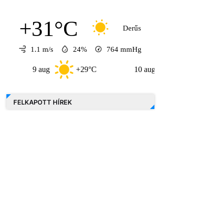
+31°C
Derűs
1.1 m/s
24%
764
mmHg
9 aug
+29°C
10 aug
+33°C
11 a
FELKAPOTT HÍREK