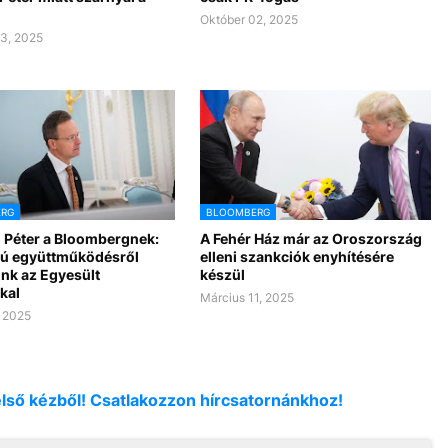
Október 02, 2025
3, 2025
RG
BLOOMBERG
ó Péter a Bloombergnek:
A Fehér Ház már az Oroszország
lú együttműködésről
elleni szankciók enyhítésére
unk az Egyesült
készül
kal
Március 11, 2025
, 2025
első kézből! Csatlakozzon hírcsatornánkhoz!