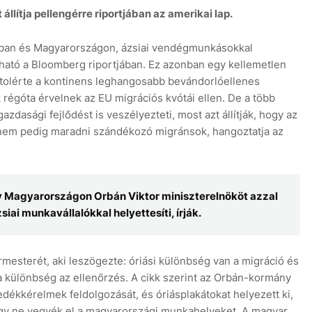
lítja pellengérre riportjában az amerikai lap.
ban és Magyarországon, ázsiai vendégmunkásokkal
sható a Bloomberg riportjában. Ez azonban egy kellemetlen
s utolérte a kontinens leghangosabb bevándorlóellenes
k régóta érvelnek az EU migrációs kvótái ellen. De a több
azdasági fejlődést is veszélyezteti, most azt állítják, hogy az
nem pedig maradni szándékozó migránsok, hangoztatja az
így Magyarországon Orbán Viktor miniszterelnököt azzal
ai munkavállalókkal helyettesíti, írják.
mesterét, aki leszögezte: óriási különbség van a migráció és
 a különbség az ellenőrzés. A cikk szerint az Orbán-kormány
ékkérelmek feldolgozását, és óriásplakátokat helyezett ki,
ogy ne vegyék el a magyarországi munkahelyeket. A magyar