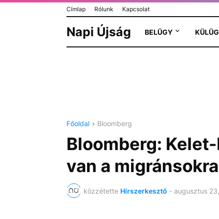
Címlap
Rólunk
Kapcsolat
Napi Újság
BELÜGY
KÜLÜG
Főoldal
Bloomberg
Bloomberg: Kelet
van a migránsokra
közzétette
Hírszerkesztő
-
augusztus 23