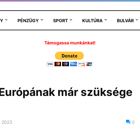
Y
PÉNZÜGY
SPORT
KULTÚRA
BULVÁR
Támogassa munkánkat!
-Európának már szüksége
, 2023
0