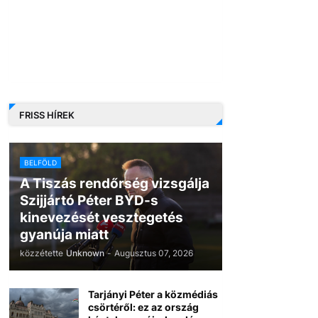
FRISS HÍREK
BELFÖLD
A Tiszás rendőrség vizsgálja
Szijjártó Péter BYD-s
kinevezését vesztegetés
gyanúja miatt
közzétette
Unknown
-
Augusztus 07, 2026
Tarjányi Péter a közmédiás
csörtéről: ez az ország