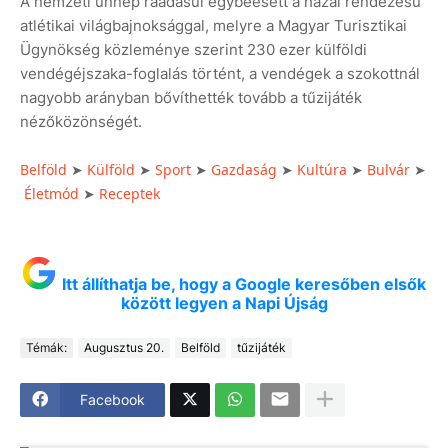
A nemzeti ünnep ráadásul egybeesett a hazai rendezésű
atlétikai világbajnoksággal, melyre a Magyar Turisztikai
Ügynökség közleménye szerint 230 ezer külföldi
vendégéjszaka-foglalás történt, a vendégek a szokottnál
nagyobb arányban bővíthették tovább a tűzijáték
nézőközönségét.
Belföld
Külföld
Sport
Gazdaság
Kultúra
Bulvár
➤
➤
➤
➤
➤
➤
Életmód
Receptek
➤
Itt állíthatja be, hogy a Google keresőben elsők
között legyen a Napi Újság
Témák:
Augusztus 20.
Belföld
tűzijáték
Facebook