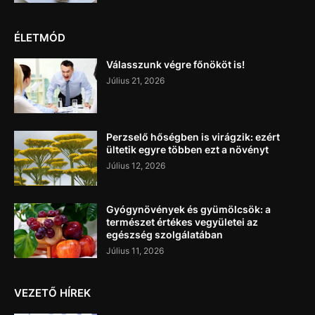
ÉLETMÓD
Válasszunk végre főnököt is!
Július 21, 2026
Perzselő hőségben is virágzik: ezért
ültetik egyre többen ezt a növényt
Július 12, 2026
Gyógynövények és gyümölcsök: a
természet értékes vegyületei az
egészség szolgálatában
Július 11, 2026
VEZETŐ HÍREK