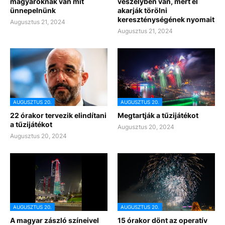
magyaroknak van mit
veszélyben van, mert el
ünnepelnünk
akarják törölni
kereszténységének nyomait
Augusztus 21, 2024
Augusztus 21, 2024
AUGUSZTUS 20.
AUGUSZTUS 20.
22 órakor tervezik elindítani
Megtartják a tűzijátékot
a tűzijátékot
Augusztus 20, 2024
Augusztus 20, 2024
AUGUSZTUS 20.
AUGUSZTUS 20.
A magyar zászló színeivel
15 órakor dönt az operatív