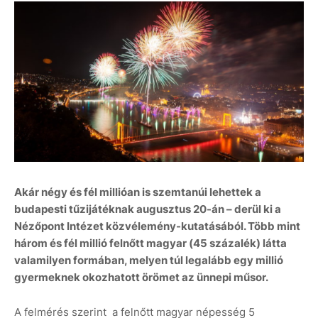
Akár négy és fél millióan is szemtanúi lehettek a
budapesti tűzijátéknak augusztus 20-án – derül ki a
Nézőpont Intézet közvélemény-kutatásából. Több mint
három és fél millió felnőtt magyar (45 százalék) látta
valamilyen formában, melyen túl legalább egy millió
gyermeknek okozhatott örömet az ünnepi műsor.
A felmérés szerint a felnőtt magyar népesség 5