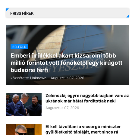
FRISS HÍREK
BELFÖLD
Emberi ürülékkel akart kizsarolni több
millió forintot volt főnökétől egy kirúgott
budaörsi férfi
közzétette
Unknown
-
Augusztus 07, 2026
Zelenszkij egyre nagyobb bajban van: az
ukránok már hátat fordítottak neki
Augusztus 07, 2026
El kell távolítani a vicsorgó miniszter
gyülöletkeltő tábláját, mert nincs rá