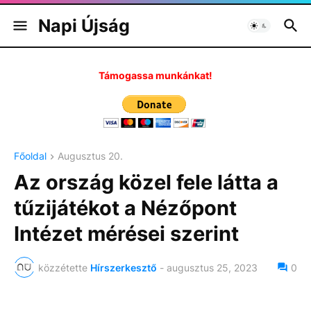
Napi Újság
Támogassa munkánkat!
Főoldal
Augusztus 20.
Az ország közel fele látta a
tűzijátékot a Nézőpont
Intézet mérései szerint
közzétette
Hírszerkesztő
-
augusztus 25, 2023
0