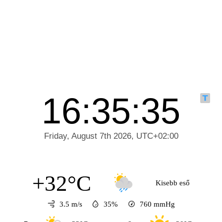
+32°C
Kisebb eső
3.5 m/s
35%
760
mmHg