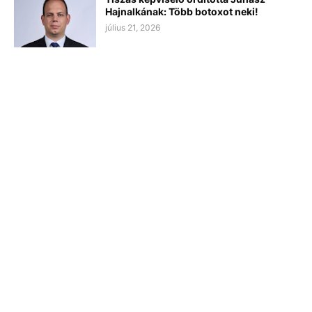
Hajnalkának: Több botoxot neki!
július 21, 2026