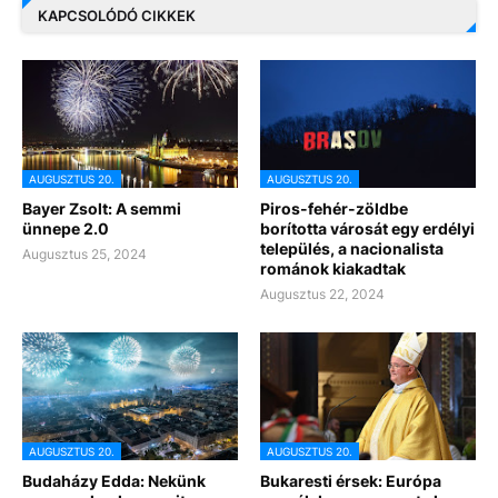
KAPCSOLÓDÓ CIKKEK
AUGUSZTUS 20.
AUGUSZTUS 20.
Bayer Zsolt: A semmi
Piros-fehér-zöldbe
ünnepe 2.0
borította városát egy erdélyi
település, a nacionalista
Augusztus 25, 2024
románok kiakadtak
Augusztus 22, 2024
AUGUSZTUS 20.
AUGUSZTUS 20.
Budaházy Edda: Nekünk
Bukaresti érsek: Európa