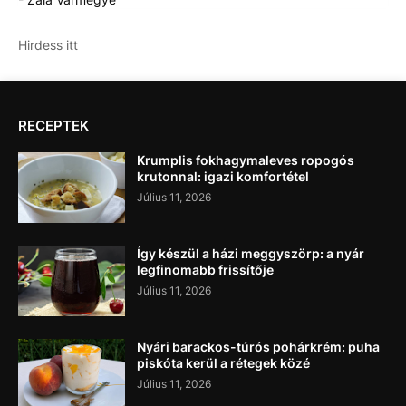
Hirdess itt
RECEPTEK
Krumplis fokhagymaleves ropogós
krutonnal: igazi komfortétel
Július 11, 2026
Így készül a házi meggyszörp: a nyár
legfinomabb frissítője
Július 11, 2026
Nyári barackos-túrós pohárkrém: puha
piskóta kerül a rétegek közé
Július 11, 2026