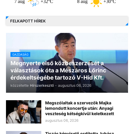
7 aug
+32°C
8 aug
+30°C
9 a
FELKAPOTT HÍREK
GAZDASÁG
Megnyerte első közbeszerzését a
választások óta a Mészáros Lőrinc
érdekeltségébe tartozó V-Híd Kft.
közzétette
Hírszerkesztő
-
augusztus 06, 2026
Megszólaltak a szervezők Majka
lemondott koncertje után: Anyagi
veszteség kétségkívül keletkezett
augusztus 06, 2026
Tiszás képviselő ordította Juhász