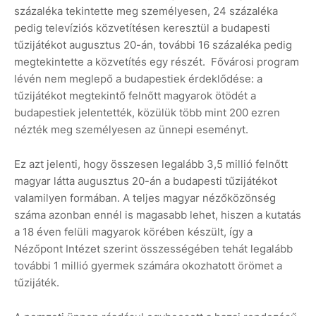
százaléka tekintette meg személyesen, 24 százaléka
pedig televíziós közvetítésen keresztül a budapesti
tűzijátékot augusztus 20-án, további 16 százaléka pedig
megtekintette a közvetítés egy részét. Fővárosi program
lévén nem meglepő a budapestiek érdeklődése: a
tűzijátékot megtekintő felnőtt magyarok ötödét a
budapestiek jelentették, közülük több mint 200 ezren
nézték meg személyesen az ünnepi eseményt.
Ez azt jelenti, hogy összesen legalább 3,5 millió felnőtt
magyar látta augusztus 20-án a budapesti tűzijátékot
valamilyen formában. A teljes magyar nézőközönség
száma azonban ennél is magasabb lehet, hiszen a kutatás
a 18 éven felüli magyarok körében készült, így a
Nézőpont Intézet szerint összességében tehát legalább
további 1 millió gyermek számára okozhatott örömet a
tűzijáték.