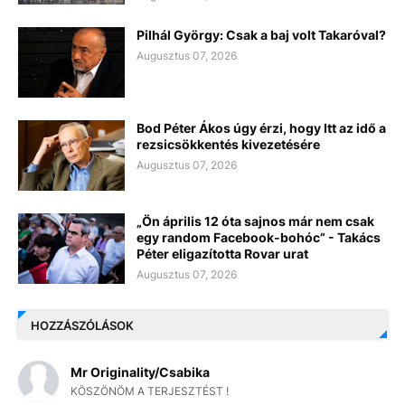
Pilhál György: Csak a baj volt Takaróval?
Augusztus 07, 2026
Bod Péter Ákos úgy érzi, hogy Itt az idő a
rezsicsökkentés kivezetésére
Augusztus 07, 2026
„Ön április 12 óta sajnos már nem csak
egy random Facebook-bohóc” - Takács
Péter eligazította Rovar urat
Augusztus 07, 2026
HOZZÁSZÓLÁSOK
Mr Originality/Csabika
KÖSZÖNÖM A TERJESZTÉST !