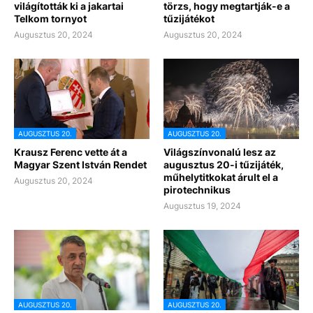
világították ki a jakartai
törzs, hogy megtartják-e a
Telkom tornyot
tűzijátékot
Augusztus 20, 2024
Augusztus 20, 2024
AUGUSZTUS 20.
AUGUSZTUS 20.
Krausz Ferenc vette át a
Világszínvonalú lesz az
Magyar Szent István Rendet
augusztus 20-i tűzijáték,
műhelytitkokat árult el a
Augusztus 20, 2024
pirotechnikus
Augusztus 19, 2024
AUGUSZTUS 20.
AUGUSZTUS 20.