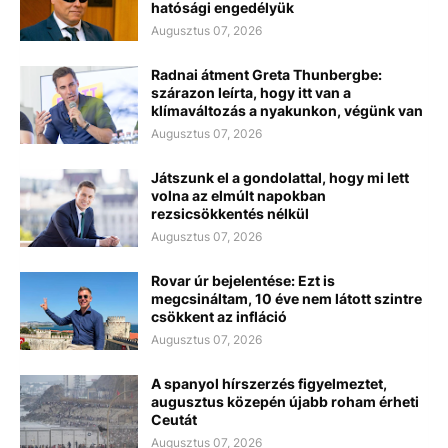
hatósági engedélyük
Augusztus 07, 2026
Radnai átment Greta Thunbergbe:
szárazon leírta, hogy itt van a
klímaváltozás a nyakunkon, végünk van
Augusztus 07, 2026
Játszunk el a gondolattal, hogy mi lett
volna az elmúlt napokban
rezsicsökkentés nélkül
Augusztus 07, 2026
Rovar úr bejelentése: Ezt is
megcsináltam, 10 éve nem látott szintre
csökkent az infláció
Augusztus 07, 2026
A spanyol hírszerzés figyelmeztet,
augusztus közepén újabb roham érheti
Ceutát
Augusztus 07, 2026