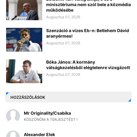
minisztériuma nem szól bele a közmédia
működésébe
Augusztus 07, 2026
Szenzáció a vizes Eb-n: Betlehem Dávid
aranyérmes!
Augusztus 07, 2026
Bóka János: A kormány
válságkezelésből elégtelenre vizsgázott
Augusztus 07, 2026
HOZZÁSZÓLÁSOK
Mr Originality/Csabika
KÖSZÖNÖM A TERJESZTÉST !
Alexander Elek