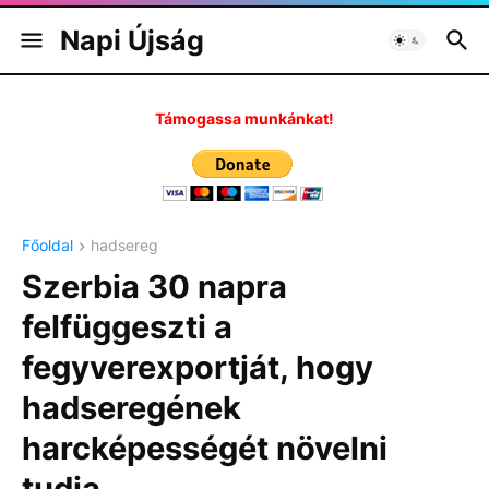
Napi Újság
Támogassa munkánkat!
Főoldal
hadsereg
Szerbia 30 napra
felfüggeszti a
fegyverexportját, hogy
hadseregének
harcképességét növelni
tudja