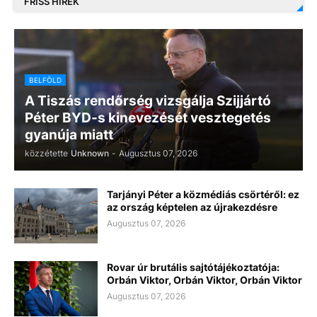
FRISS HÍREK
BELFÖLD
A Tiszás rendőrség vizsgálja Szijjártó
Péter BYD-s kinevezését vesztegetés
gyanúja miatt
közzétette
Unknown
-
Augusztus 07, 2026
Tarjányi Péter a közmédiás csörtéről: ez
az ország képtelen az újrakezdésre
Augusztus 07, 2026
Rovar úr brutális sajtótájékoztatója:
Orbán Viktor, Orbán Viktor, Orbán Viktor
Augusztus 07, 2026