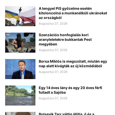
A lengyel PiS győzelme esetén
kitoloncolná a munkanélküli ukránokat
az országból
Augusztus 07, 2026
Szenzációs honfoglalás kori
aranyleletekre bukkantak Pest
megyében
Augusztus 07, 2026
Borsa Miklós is megszólalt, miután egy
nap alatt kivágták az új közmédiából
Augusztus 07, 2026
Egy 14 éves lány és egy 20 éves férfi
fulladt a Sajóba
Augusztus 07, 2026
Bolsevik Tarr váltig állítja, ő és a