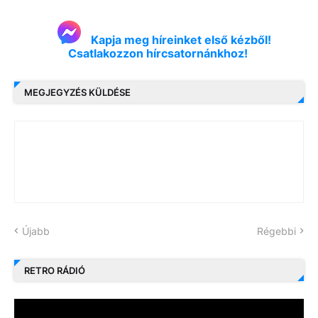
Kapja meg híreinket első kézből!
Csatlakozzon hírcsatornánkhoz!
MEGJEGYZÉS KÜLDÉSE
Újabb
Régebbi
RETRO RÁDIÓ