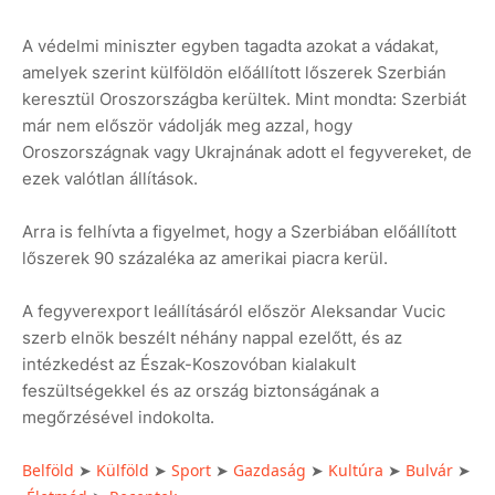
A védelmi miniszter egyben tagadta azokat a vádakat,
amelyek szerint külföldön előállított lőszerek Szerbián
keresztül Oroszországba kerültek. Mint mondta: Szerbiát
már nem először vádolják meg azzal, hogy
Oroszországnak vagy Ukrajnának adott el fegyvereket, de
ezek valótlan állítások.
Arra is felhívta a figyelmet, hogy a Szerbiában előállított
lőszerek 90 százaléka az amerikai piacra kerül.
A fegyverexport leállításáról először Aleksandar Vucic
szerb elnök beszélt néhány nappal ezelőtt, és az
intézkedést az Észak-Koszovóban kialakult
feszültségekkel és az ország biztonságának a
megőrzésével indokolta.
Belföld
Külföld
Sport
Gazdaság
Kultúra
Bulvár
➤
➤
➤
➤
➤
➤