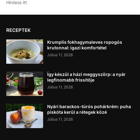
Hirdess itt
RECEPTEK
Krumplis fokhagymaleves ropogós
krutonnal: igazi komfortétel
Július 11, 2026
Így készül a házi meggyszörp: a nyár
legfinomabb frissítője
Július 11, 2026
Nyári barackos-túrós pohárkrém: puha
piskóta kerül a rétegek közé
Július 11, 2026