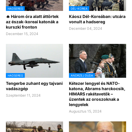
HADSEREG
DÉL-KOREA
🔥 Három óra alatt áttörtek
Káosz Dél-Koreában: utcára
az észak-koreai katonák a
vonult a hadsereg
kurszki fronton
December 04, 2024
December 15, 2024
HADSEREG
ANDRZEJ DUDA
Tengerbe zuhant egy tajvani
Kétezer lengyel és NATO-
vadászgép
katona, Abrams harckocsik,
HIMARS rakétavetők –
Szeptember 11, 2024
üzentek az oroszoknak a
lengyelek
Augusztus 15, 2024