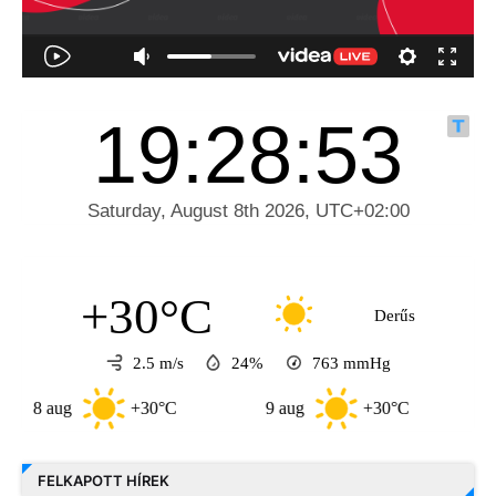
+30°C
Derűs
2.5 m/s
24%
763
mmHg
 aug
+30°C
9 aug
+30°C
10 aug
FELKAPOTT HÍREK