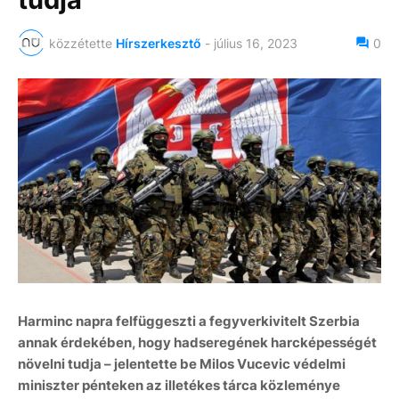
közzétette
Hírszerkesztő
-
július 16, 2023
0
Harminc napra felfüggeszti a fegyverkivitelt Szerbia
annak érdekében, hogy hadseregének harcképességét
növelni tudja – jelentette be Milos Vucevic védelmi
miniszter pénteken az illetékes tárca közleménye