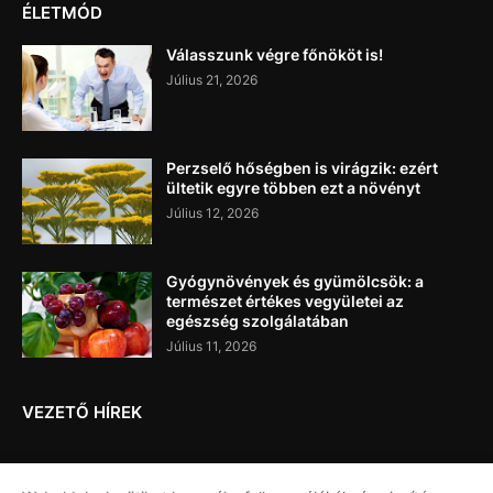
ÉLETMÓD
Válasszunk végre főnököt is!
Július 21, 2026
Perzselő hőségben is virágzik: ezért
ültetik egyre többen ezt a növényt
Július 12, 2026
Gyógynövények és gyümölcsök: a
természet értékes vegyületei az
egészség szolgálatában
Július 11, 2026
VEZETŐ HÍREK