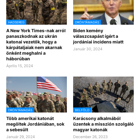
HADSEREG
DRÓNTÁMADÁS
A New York Times-nak arról
Biden kemény
panaszkodnak az ukrán
válaszcsapást ígért a
katonai vezetők, hogy a
jordániai incidens miatt
kárpátaljaiak nem akarnak
Január 30, 2024
önként meghalni a
háborúban
Április 15, 2024
DRÓNTÁMADÁS
BELFÖLD
Több amerikai katonát
Karácsony alkalmából
megöltek Jordániában, sok
üzentek a misszión szolgáló
a sebesült
magyar katonák
Január 29, 2024
December 26, 2023