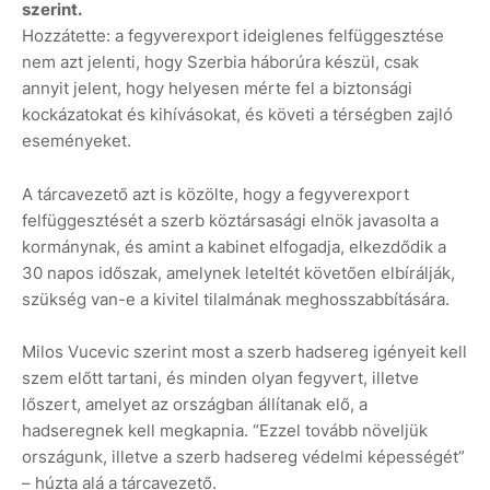
szerint.
Hozzátette: a fegyverexport ideiglenes felfüggesztése
nem azt jelenti, hogy Szerbia háborúra készül, csak
annyit jelent, hogy helyesen mérte fel a biztonsági
kockázatokat és kihívásokat, és követi a térségben zajló
eseményeket.
A tárcavezető azt is közölte, hogy a fegyverexport
felfüggesztését a szerb köztársasági elnök javasolta a
kormánynak, és amint a kabinet elfogadja, elkezdődik a
30 napos időszak, amelynek leteltét követően elbírálják,
szükség van-e a kivitel tilalmának meghosszabbítására.
Milos Vucevic szerint most a szerb hadsereg igényeit kell
szem előtt tartani, és minden olyan fegyvert, illetve
lőszert, amelyet az országban állítanak elő, a
hadseregnek kell megkapnia. “Ezzel tovább növeljük
országunk, illetve a szerb hadsereg védelmi képességét”
– húzta alá a tárcavezető.