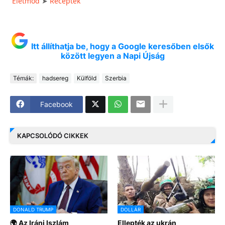
Életmód
Receptek
➤
Itt állíthatja be, hogy a Google keresőben elsők
között legyen a Napi Újság
Témák:
hadsereg
Külföld
Szerbia
Facebook
KAPCSOLÓDÓ CIKKEK
DONALD TRUMP
DOLLÁR
🌍 Az Iráni Iszlám
Ellepték az ukrán