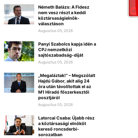
Németh Balázs: A Fidesz
nem vesz részt a keddi
köztársaságielnök-
választáson
Augusztus 05, 2026
Panyi Szabolcs kapja idén a
CPJ nemzetközi
sajtószabadság-díját
Augusztus 05, 2026
„Megaláztak!” – Megszólalt
Hajdú Gábor, akit alig 24
óra után távolítottak el az
M1 Híradó főszerkesztői
posztjáról
Augusztus 05, 2026
Latorcai Csaba: Újabb rész
a köztársasági elnököt
kereső roncsderbi-
sorozatban