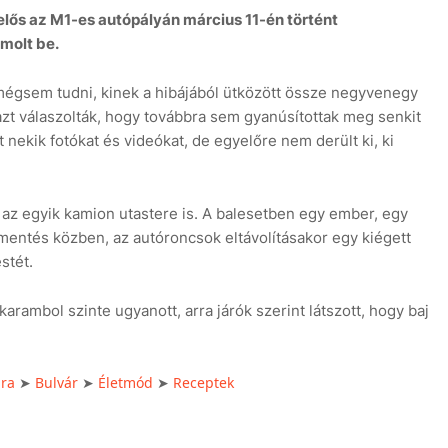
elős az M1-es autópályán március 11-én történt
ámolt be.
 mégsem tudni, kinek a hibájából ütközött össze negyvenegy
zt válaszolták, hogy továbbra sem gyanúsítottak meg senkit
 nekik fotókat és videókat, de egyelőre nem derült ki, ki
k az egyik kamion utastere is. A balesetben egy ember, egy
mentés közben, az autóroncsok eltávolításakor egy kiégett
stét.
arambol szinte ugyanott, arra járók szerint látszott, hogy baj
úra
Bulvár
Életmód
Receptek
➤
➤
➤