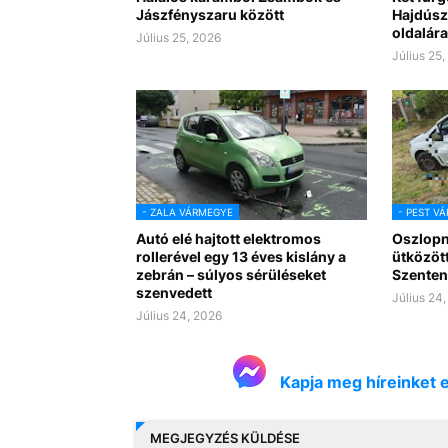
Jászfényszaru között
Hajdúsz
oldalára
Július 25, 2026
Július 25
- ZALA VÁRMEGYE
- PEST V
Autó elé hajtott elektromos
Oszlopn
rollerével egy 13 éves kislány a
ütközöt
zebrán – súlyos sérüléseket
Szenten
szenvedett
Július 24
Július 24, 2026
Kapja meg híreinket 
MEGJEGYZÉS KÜLDÉSE