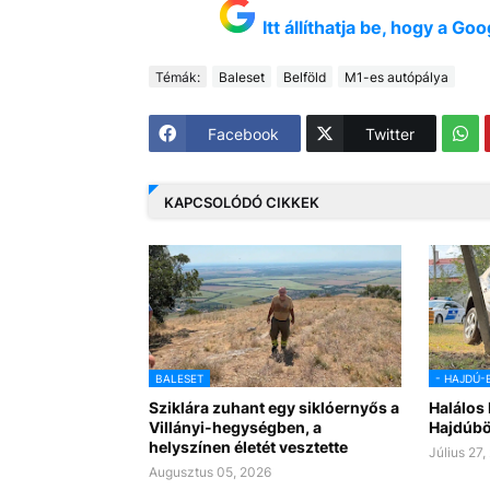
Itt állíthatja be, hogy a G
Témák:
Baleset
Belföld
M1-es autópálya
Facebook
Twitter
KAPCSOLÓDÓ CIKKEK
BALESET
- HAJDÚ-
Sziklára zuhant egy siklóernyős a
Halálos 
Villányi-hegységben, a
Hajdúbö
helyszínen életét vesztette
Július 27,
Augusztus 05, 2026