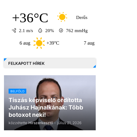
+36°C
Derűs
2.1 m/s
20%
762
mmHg
6 aug
+39°C
7 aug
+32°C
8 au
FELKAPOTT HÍREK
BELFÖLD
Tiszás képviselő ordította
Juhász Hajnalkának: Több
botoxot neki!
közzétette
Hírszerkesztő
-
július 21, 2026