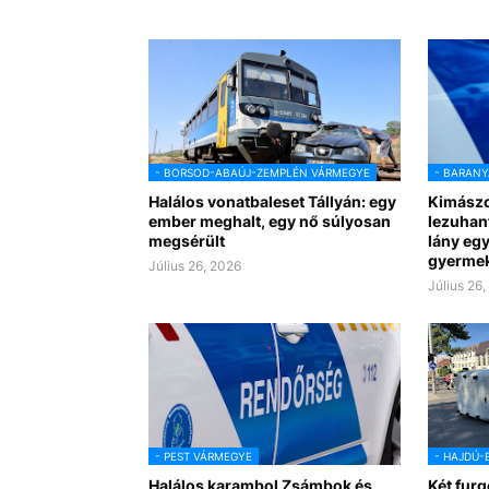
- BORSOD-ABAÚJ-ZEMPLÉN VÁRMEGYE
- BARANY
Halálos vonatbaleset Tállyán: egy
Kimászo
ember meghalt, egy nő súlyosan
lezuhant
megsérült
lány egy
gyerme
Július 26, 2026
Július 26
- PEST VÁRMEGYE
- HAJDÚ-
Halálos karambol Zsámbok és
Két furg