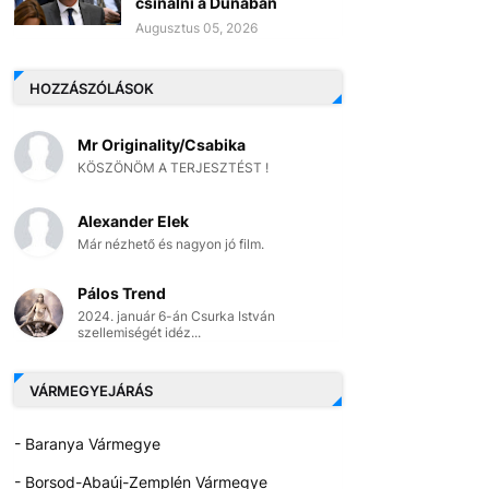
csinálni a Dunában
Augusztus 05, 2026
HOZZÁSZÓLÁSOK
Mr Originality/Csabika
KÖSZÖNÖM A TERJESZTÉST !
Alexander Elek
Már nézhető és nagyon jó film.
Pálos Trend
2024. január 6-án Csurka István
szellemiségét idéz...
VÁRMEGYEJÁRÁS
- Baranya Vármegye
- Borsod-Abaúj-Zemplén Vármegye