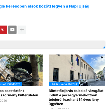
oogle keresőben elsők között legyen a Napi Újság
BIHAR VÁRMEGYE
- BARANYA VÁRMEGYE
baleset történt
Büntetőeljárás és belső vizsgálat
szörmény külterületén
indult a pécsi gyermekotthon
tetejéről lezuhant 14 éves lány
 2026
ügyében