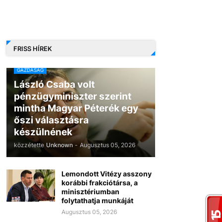
FRISS HÍREK
GAZDASÁG
László Csaba volt
pénzügyminiszter szerint
mintha Magyar Péterék egy
őszi választásra
készülnének
közzétette
Unknown
-
Augusztus 05, 2026
Lemondott Vitézy asszony
korábbi frakciótársa, a
minisztériumban
folytathatja munkáját
Augusztus 05, 2026