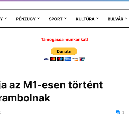
Y
PÉNZÜGY
SPORT
KULTÚRA
BULVÁR
Támogassa munkánkat!
ja az M1-esen történt
rambolnak
3
0