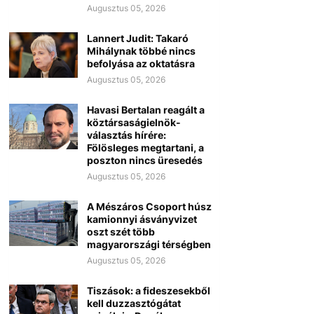
Augusztus 05, 2026
Lannert Judit: Takaró
Mihálynak többé nincs
befolyása az oktatásra
Augusztus 05, 2026
Havasi Bertalan reagált a
köztársaságielnök-
választás hírére:
Fölösleges megtartani, a
poszton nincs üresedés
Augusztus 05, 2026
A Mészáros Csoport húsz
kamionnyi ásványvizet
oszt szét több
magyarországi térségben
Augusztus 05, 2026
Tiszások: a fideszesekből
kell duzzasztógátat