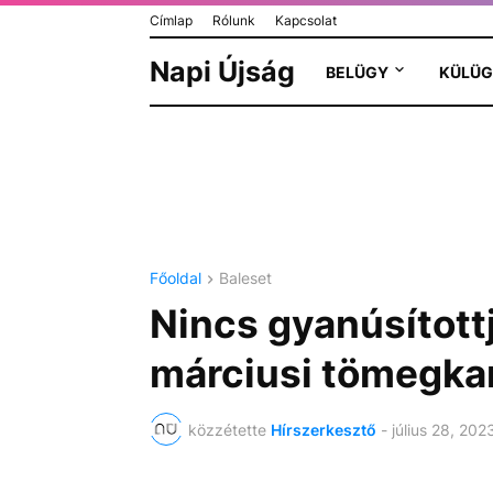
Címlap
Rólunk
Kapcsolat
Napi Újság
BELÜGY
KÜLÜG
Főoldal
Baleset
Nincs gyanúsított
márciusi tömegka
közzétette
Hírszerkesztő
-
július 28, 202