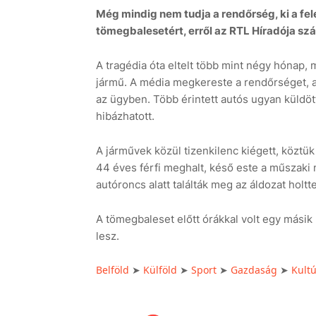
Még mindig nem tudja a rendőrség, ki a fel
tömegbalesetért, erről az RTL Híradója sz
A tragédia óta eltelt több mint négy hónap,
jármű. A média megkereste a rendőrséget, a
az ügyben. Több érintett autós ugyan küldött
hibázhatott.
A járművek közül tizenkilenc kiégett, köztü
44 éves férfi meghalt, késő este a műszaki 
autóroncs alatt találták meg az áldozat holtte
A tömegbaleset előtt órákkal volt egy másik k
lesz.
Belföld
Külföld
Sport
Gazdaság
Kult
➤
➤
➤
➤