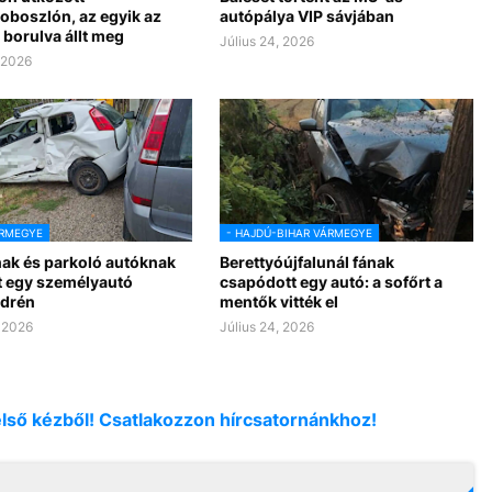
oboszlón, az egyik az
autópálya VIP sávjában
 borulva állt meg
Július 24, 2026
, 2026
ÁRMEGYE
- HAJDÚ-BIHAR VÁRMEGYE
ak és parkoló autóknak
Berettyóújfalunál fának
t egy személyautó
csapódott egy autó: a sofőrt a
drén
mentők vitték el
, 2026
Július 24, 2026
első kézből! Csatlakozzon hírcsatornánkhoz!