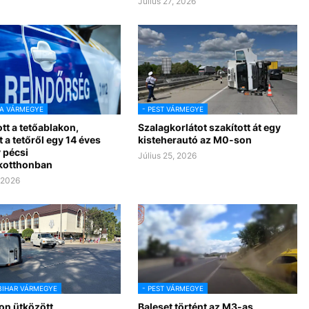
Július 27, 2026
A VÁRMEGYE
- PEST VÁRMEGYE
tt a tetőablakon,
Szalagkorlátot szakított át egy
 a tetőről egy 14 éves
kisteherautó az M0-son
 pécsi
Július 25, 2026
kotthonban
, 2026
BIHAR VÁRMEGYE
- PEST VÁRMEGYE
on ütközött
Baleset történt az M3-as