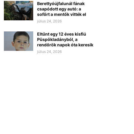
Berettyóújfalunál fának
csapódott egy autó: a
sofőrt a mentők vitték el
július 24, 2026
Eltűnt egy 12 éves kisfiú
Püspökladányból, a
rendőrök napok óta keresik
július 24, 2026