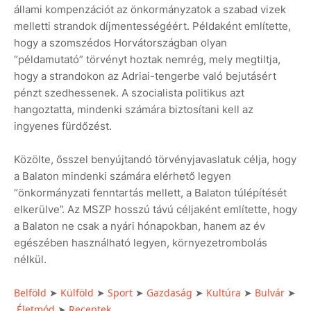
állami kompenzációt az önkormányzatok a szabad vizek
melletti strandok díjmentességéért. Példaként említette,
hogy a szomszédos Horvátországban olyan
“példamutató” törvényt hoztak nemrég, mely megtiltja,
hogy a strandokon az Adriai-tengerbe való bejutásért
pénzt szedhessenek. A szocialista politikus azt
hangoztatta, mindenki számára biztosítani kell az
ingyenes fürdőzést.
Közölte, ősszel benyújtandó törvényjavaslatuk célja, hogy
a Balaton mindenki számára elérhető legyen
“önkormányzati fenntartás mellett, a Balaton túlépítését
elkerülve”. Az MSZP hosszú távú céljaként említette, hogy
a Balaton ne csak a nyári hónapokban, hanem az év
egészében használható legyen, környezetrombolás
nélkül.
Belföld
Külföld
Sport
Gazdaság
Kultúra
Bulvár
➤
➤
➤
➤
➤
➤
Életmód
Receptek
➤