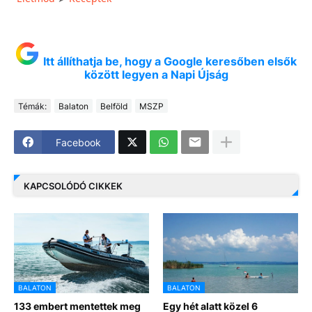
Itt állíthatja be, hogy a Google keresőben elsők
között legyen a Napi Újság
Témák:
Balaton
Belföld
MSZP
Facebook
KAPCSOLÓDÓ CIKKEK
BALATON
BALATON
133 embert mentettek meg
Egy hét alatt közel 6