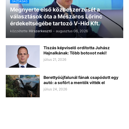
GAZDASÁG
Megnyerte első közbeszerzését a
választások óta a Mészáros Lőrinc
érdekeltségébe tartozó V-Híd Kft.
közzétette
Hírszerkesztő
-
augusztus 06, 2026
Tiszás képviselő ordította Juhász
Hajnalkának: Több botoxot neki!
július 21, 2026
Berettyóújfalunál fának csapódott egy
autó: a sofőrt a mentők vitték el
július 24, 2026