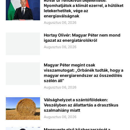
Rovar úr rendkívüli bejelentése:
Nyomhatjátok a klímát ezerrel, a hűtőket
letekerhetitek, vége az
energiaválságnak
Augusztus 06, 2026
Hortay Olivér: Magyar Péter nem mond
igazat az energiatárolókról
Augusztus 06, 2026
Magyar Péter megint csak
visszamutogat: „Orbánék tudták, hogy a
magyar energiarendszer az összedőlés
szélén áll”
Augusztus 06, 2026
Válsághelyzet a szántóföldeken:
Veszélyben az állattartás a drasztikus
szalmahiány miatt
Augusztus 06, 2026
Megnyerte első közbeszerzését a