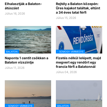
Elhalasztják a Balaton-
Rejtély a Balaton közepén:
átúszást
Üres kajakot találtak, eltűnt
a 34 éves tatai férfi
Július 16, 2026
Július 15, 2026
BALATON
- SOMOGY VÁRMEGYE
Naponta 1 centit csökken a
Fizetés nélkül lelépett, majd
Balaton vízszintje
megvert egy rendőrt egy
francia férfi a Balatonnál
Július 11, 2026
Július 04, 2026
- SOMOGY VÁRMEGYE
BALATON