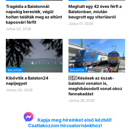
Tragédia a Balatonnál:
Meghalt egy 42 éves férfi a
napokig keresték, végül
Balatonban, miután
holtan találták meg az eltűnt
beugrott egy vitorlásról
kaposvári férfit
Július 01, 2026
Július 02, 2026
BALATON
BALATON
Kibővítik a Balaton24
🇭🇺 Késések az észak-
napijegyet
balatoni vonalon is,
meghibásodott vonat okoz
Június 30, 2026
fennakadást
Június 28, 2026
Kapja meg híreinket első kézből!
Csatlakozzon hírcsatornánkhoz!