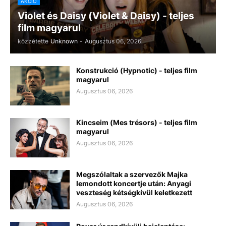
AKCIÓ
Violet és Daisy (Violet & Daisy) - teljes
film magyarul
közzétette
Unknown
-
Augusztus 06, 2026
Konstrukció (Hypnotic) - teljes film
magyarul
Augusztus 06, 2026
Kincseim (Mes trésors) - teljes film
magyarul
Augusztus 06, 2026
Megszólaltak a szervezők Majka
lemondott koncertje után: Anyagi
veszteség kétségkívül keletkezett
Augusztus 06, 2026