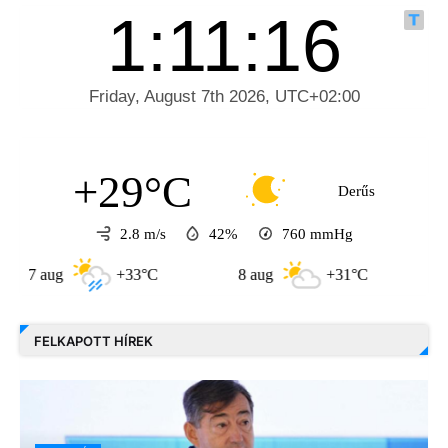
+29°C
Derűs
2.8 m/s
42%
760
mmHg
aug
+33°C
8 aug
+31°C
9 aug
FELKAPOTT HÍREK