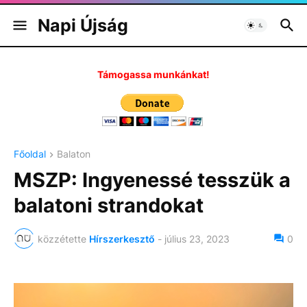
Napi Újság
Támogassa munkánkat!
Főoldal
Balaton
MSZP: Ingyenessé tesszük a
balatoni strandokat
közzétette
Hírszerkesztő
-
július 23, 2023
0