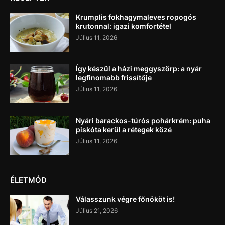
Krumplis fokhagymaleves ropogós
krutonnal: igazi komfortétel
Július 11, 2026
Így készül a házi meggyszörp: a nyár
legfinomabb frissítője
Július 11, 2026
Nyári barackos-túrós pohárkrém: puha
piskóta kerül a rétegek közé
Július 11, 2026
ÉLETMÓD
Válasszunk végre főnököt is!
Július 21, 2026