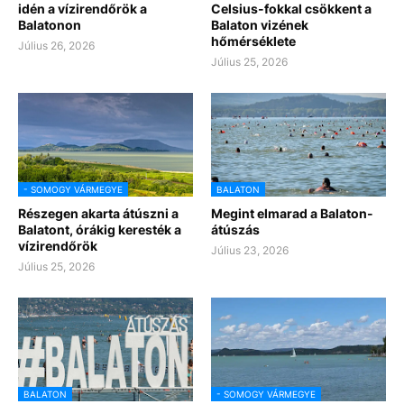
idén a vízirendőrök a
Celsius-fokkal csökkent a
Balatonon
Balaton vizének
hőmérséklete
Július 26, 2026
Július 25, 2026
- SOMOGY VÁRMEGYE
BALATON
Részegen akarta átúszni a
Megint elmarad a Balaton-
Balatont, órákig keresték a
átúszás
vízirendőrök
Július 23, 2026
Július 25, 2026
BALATON
- SOMOGY VÁRMEGYE