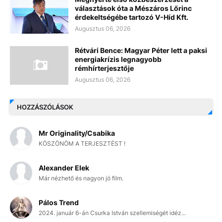
választások óta a Mészáros Lőrinc
érdekeltségébe tartozó V-Híd Kft.
Augusztus 06, 2026
Rétvári Bence: Magyar Péter lett a paksi
energiakrízis legnagyobb
rémhírterjesztője
Augusztus 06, 2026
HOZZÁSZÓLÁSOK
Mr Originality/Csabika
KÖSZÖNÖM A TERJESZTÉST !
Alexander Elek
Már nézhető és nagyon jó film.
Pálos Trend
2024. január 6-án Csurka István szellemiségét idéz...