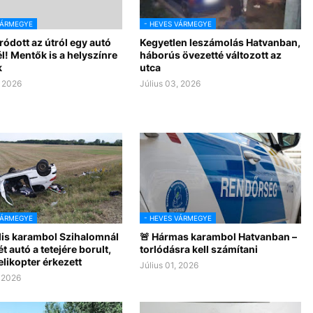
VÁRMEGYE
- HEVES VÁRMEGYE
ódott az útról egy autó
Kegyetlen leszámolás Hatvanban,
! Mentők is a helyszínre
háborús övezetté változott az
k
utca
, 2026
Július 03, 2026
VÁRMEGYE
- HEVES VÁRMEGYE
lis karambol Szihalomnál
🚨 Hármas karambol Hatvanban –
t autó a tetejére borult,
torlódásra kell számítani
likopter érkezett
Július 01, 2026
, 2026