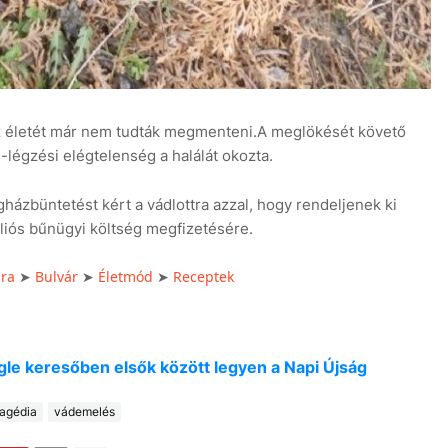
az életét már nem tudták megmenteni.A meglökését követő
-légzési elégtelenség a halálát okozta.
házbüntetést kért a vádlottra azzal, hogy rendeljenek ki
lliós bűnügyi költség megfizetésére.
úra
Bulvár
Életmód
Receptek
➤
➤
➤
oogle keresőben elsők között legyen a Napi Újság
agédia
vádemelés