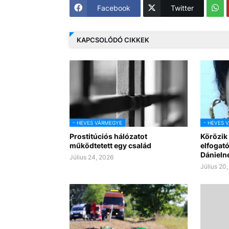
Facebook
Twitter
KAPCSOLÓDÓ CIKKEK
- HEVES VÁRMEGYE
- HEVES 
Prostitúciós hálózatot
Körözik 
működtetett egy család
elfogat
Dánielné
Július 24, 2026
Július 20