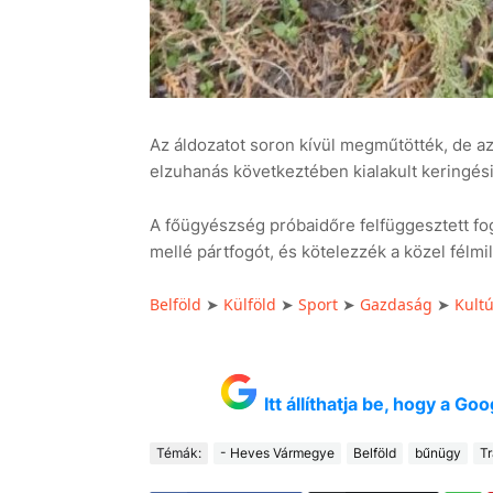
Az áldozatot soron kívül megműtötték, de 
elzuhanás következtében kialakult keringési
A főügyészség próbaidőre felfüggesztett fog
mellé pártfogót, és kötelezzék a közel félmi
Belföld
Külföld
Sport
Gazdaság
Kult
➤
➤
➤
➤
Itt állíthatja be, hogy a G
Témák:
- Heves Vármegye
Belföld
bűnügy
Tr