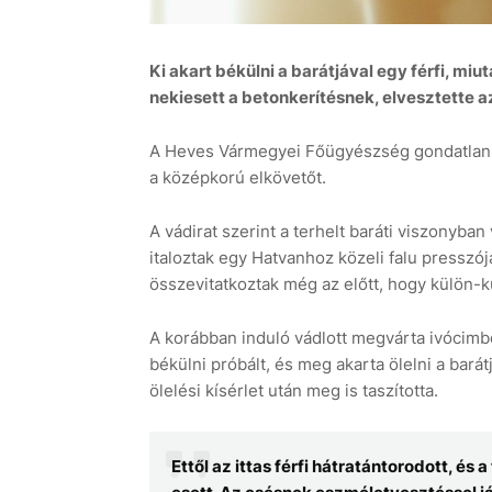
Ki akart békülni a barátjával egy férfi, m
nekiesett a betonkerítésnek, elvesztette a
A Heves Vármegyei Főügyészség gondatlanság
a középkorú elkövetőt.
A vádirat szerint a terhelt baráti viszonyban
italoztak egy Hatvanhoz közeli falu presszó
összevitatkoztak még az előtt, hogy külön-k
A korábban induló vádlott megvárta ivócimbor
békülni próbált, és meg akarta ölelni a barát
ölelési kísérlet után meg is taszította.
Ettől az ittas férfi hátratántorodott, és