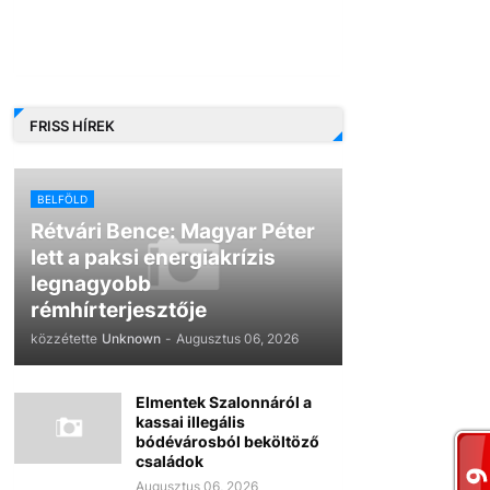
FRISS HÍREK
BELFÖLD
Rétvári Bence: Magyar Péter
lett a paksi energiakrízis
legnagyobb
rémhírterjesztője
közzétette
Unknown
-
Augusztus 06, 2026
Elmentek Szalonnáról a
kassai illegális
bódévárosból beköltöző
családok
Augusztus 06, 2026