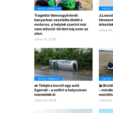
- HEVES VÁRMEGYE
- HEVES 
Tragédia Vámosgyörknél:
⚠️Lesodr
kanyarban vesztette életét a
Hevesnél
motoros, a helyiek szerint már
érkezte
nem először történt baj ezen az
Július 04
úton
Július 13, 2026
- HEVES VÁRMEGYE
- HEVES 
🚗 Tetejére borult egy autó
🚁 Brutá
Egernél – a sofőrt a helyszínen
– mindké
mentették ki
mentőhe
Július 02, 2026
Július 02