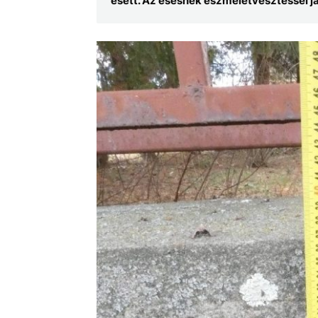
esett. Az esésnek eszméletvesztéssel j