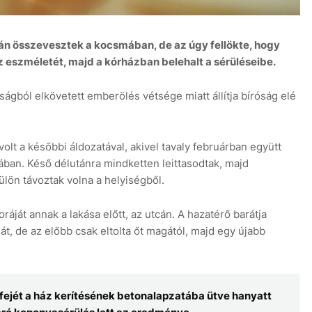
iután összevesztek a kocsmában, de az úgy fellökte, hogy
z eszméletét, majd a kórházban belehalt a sérüléseibe.
ból elkövetett emberölés vétsége miatt állítja bíróság elé
6 
 volt a későbbi áldozatával, akivel tavaly februárban együtt
jában. Késő délutánra mindketten leittasodtak, majd
ülön távoztak volna a helyiségből.
áját annak a lakása előtt, az utcán. A hazatérő barátja
ját, de az előbb csak eltolta őt magától, majd egy újabb
 a fejét a ház kerítésének betonalapzatába ütve hanyatt