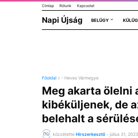
Címlap
Rólunk
Kapcsolat
Napi Újság
BELÜGY
KÜLÜG
Főoldal
- Heves Vármegye
Meg akarta ölelni 
kibéküljenek, de a
belehalt a sérülés
közzétette
Hírszerkesztő
-
július 31, 202