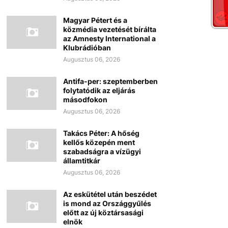
Magyar Pétert és a
közmédia vezetését bírálta
az Amnesty International a
Klubrádióban
Augusztus 06, 2026
Antifa-per: szeptemberben
folytatódik az eljárás
másodfokon
Augusztus 06, 2026
Takács Péter: A hőség
kellős közepén ment
szabadságra a vízügyi
államtitkár
Augusztus 06, 2026
Az eskütétel után beszédet
is mond az Országgyűlés
előtt az új köztársasági
elnök