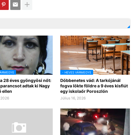
VÁRMEGYE
- HEVES VÁRMEGYE
a 28 éves gyöngyösi nőt:
Döbbenetes vád: A tarkójánál
óparancsot adtak ki Nagy
fogva lökte földre a 9 éves kisfiút
 ellen
egy iskolaőr Poroszlón
, 2026
Július 16, 2026