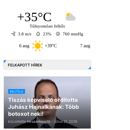
+35°C
Túlnyomóan felhős
3.8 m/s
23%
760
mmHg
aug
+39°C
7 aug
+33°C
8 aug
FELKAPOTT HÍREK
BELFÖLD
Tiszás képviselő ordította
Juhász Hajnalkának: Több
botoxot neki!
közzétette
Hírszerkesztő
-
július 21, 2026