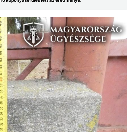
áró koponyasérülés lett az eredménye.