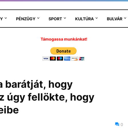
Y
PÉNZÜGY
SPORT
KULTÚRA
BULVÁR
Támogassa munkánkat!
a barátját, hogy
z úgy fellökte, hogy
eibe
3
0