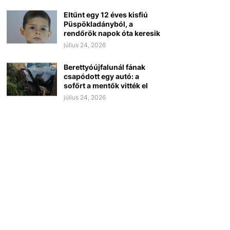
Eltűnt egy 12 éves kisfiú
Püspökladányból, a
rendőrök napok óta keresik
július 24, 2026
Berettyóújfalunál fának
csapódott egy autó: a
sofőrt a mentők vitték el
július 24, 2026