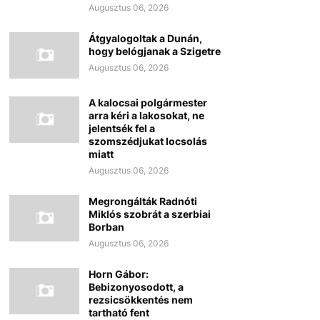
Augusztus 06, 2026
Átgyalogoltak a Dunán,
hogy belógjanak a Szigetre
Augusztus 06, 2026
A kalocsai polgármester
arra kéri a lakosokat, ne
jelentsék fel a
szomszédjukat locsolás
miatt
Augusztus 06, 2026
Megrongálták Radnóti
Miklós szobrát a szerbiai
Borban
Augusztus 06, 2026
Horn Gábor:
Bebizonyosodott, a
rezsicsökkentés nem
tartható fent