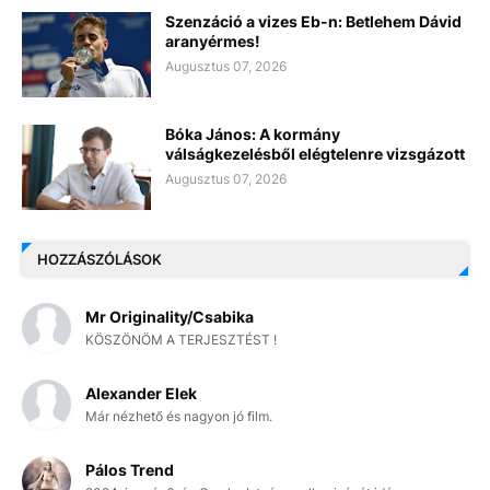
Szenzáció a vizes Eb-n: Betlehem Dávid
aranyérmes!
Augusztus 07, 2026
Bóka János: A kormány
válságkezelésből elégtelenre vizsgázott
Augusztus 07, 2026
HOZZÁSZÓLÁSOK
Mr Originality/Csabika
KÖSZÖNÖM A TERJESZTÉST !
Alexander Elek
Már nézhető és nagyon jó film.
Pálos Trend