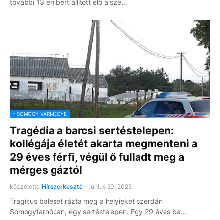
további 13 embert állított elő a sze…
- SOMOGY VÁRMEGYE
Tragédia a barcsi sertéstelepen:
kollégája életét akarta megmenteni a
29 éves férfi, végül ő fulladt meg a
mérges gáztól
közzétette
Hírszerkesztő
-
június 20, 2025
Tragikus baleset rázta meg a helyieket szerdán
Somogytarnócán, egy sertéstelepen. Egy 29 éves ba…