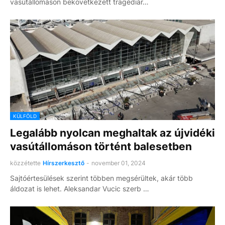
vasútállomáson bekövetkezett tragédiár…
KÜLFÖLD
Legalább nyolcan meghaltak az újvidéki
vasútállomáson történt balesetben
közzétette
Hírszerkesztő
-
november 01, 2024
Sajtóértesülések szerint többen megsérültek, akár több
áldozat is lehet. Aleksandar Vucic szerb …