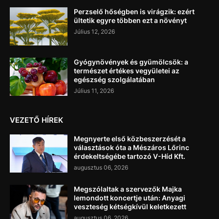
Perzselő hőségben is virágzik: ezért
ültetik egyre többen ezt a növényt
Július 12, 2026
Gyógynövények és gyümölcsök: a
természet értékes vegyületei az
egészség szolgálatában
Július 11, 2026
VEZETŐ HÍREK
Megnyerte első közbeszerzését a
választások óta a Mészáros Lőrinc
érdekeltségébe tartozó V-Híd Kft.
augusztus 06, 2026
Megszólaltak a szervezők Majka
lemondott koncertje után: Anyagi
veszteség kétségkívül keletkezett
augusztus 06, 2026