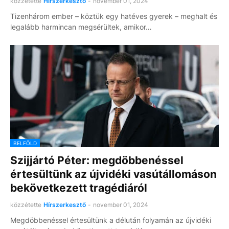
közzétette
Hírszerkesztő
-
november 01, 2024
Tizenhárom ember – köztük egy hatéves gyerek – meghalt és
legalább harmincan megsérültek, amikor…
BELFÖLD
Szijjártó Péter: megdöbbenéssel
értesültünk az újvidéki vasútállomáson
bekövetkezett tragédiáról
közzétette
Hírszerkesztő
-
november 01, 2024
Megdöbbenéssel értesültünk a délután folyamán az újvidéki