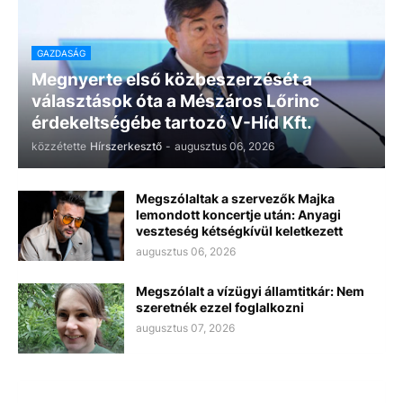
GAZDASÁG
Megnyerte első közbeszerzését a
választások óta a Mészáros Lőrinc
érdekeltségébe tartozó V-Híd Kft.
közzétette
Hírszerkesztő
-
augusztus 06, 2026
Megszólaltak a szervezők Majka
lemondott koncertje után: Anyagi
veszteség kétségkívül keletkezett
augusztus 06, 2026
Megszólalt a vízügyi államtitkár: Nem
szeretnék ezzel foglalkozni
augusztus 07, 2026