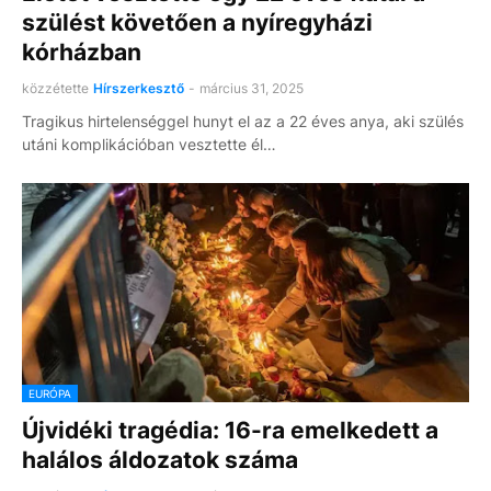
szülést követően a nyíregyházi
kórházban
közzétette
Hírszerkesztő
-
március 31, 2025
Tragikus hirtelenséggel hunyt el az a 22 éves anya, aki szülés
utáni komplikációban vesztette él…
EURÓPA
Újvidéki tragédia: 16-ra emelkedett a
halálos áldozatok száma