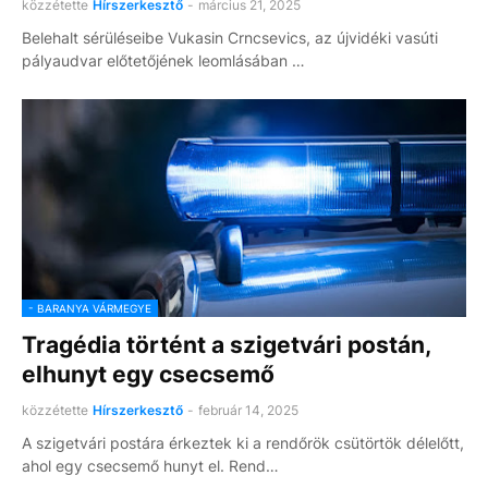
közzétette
Hírszerkesztő
-
március 21, 2025
Belehalt sérüléseibe Vukasin Crncsevics, az újvidéki vasúti
pályaudvar előtetőjének leomlásában …
- BARANYA VÁRMEGYE
Tragédia történt a szigetvári postán,
elhunyt egy csecsemő
közzétette
Hírszerkesztő
-
február 14, 2025
A szigetvári postára érkeztek ki a rendőrök csütörtök délelőtt,
ahol egy csecsemő hunyt el. Rend…