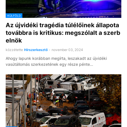
KÜLFÖLD
Az újvidéki tragédia túlélőinek állapota
továbbra is kritikus: megszólalt a szerb
elnök
közzétette
Hírszerkesztő
-
november 03, 2024
Ahogy lapunk korábban megírta, leszakadt az újvidéki
vasútállomás szerkezetének egy része pénte…