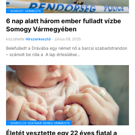
- SOMOGY VÁRMEGYE
6 nap alatt három ember fulladt vízbe
Somogy Vármegyében
közzétette
Hírszerkesztő
-
június 09, 2025
Belefulladt a Drávába egy német nő a barcsi szabadstrandon
– számolt be róla a A lap értesülése…
- SZABOLCS-SZATMÁR-BEREG VÁRMEGYE
Életét vesztette egy 22 éves fiatal a