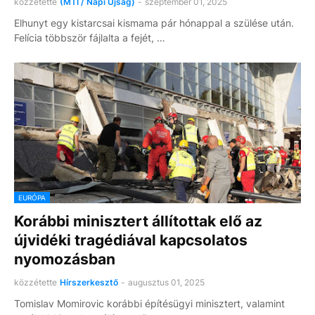
közzétette
(MTI / Napi Újság)
-
szeptember 01, 2025
Elhunyt egy kistarcsai kismama pár hónappal a szülése után.
Felícia többször fájlalta a fejét, …
EURÓPA
Korábbi minisztert állítottak elő az
újvidéki tragédiával kapcsolatos
nyomozásban
közzétette
Hírszerkesztő
-
augusztus 01, 2025
Tomislav Momirovic korábbi építésügyi minisztert, valamint