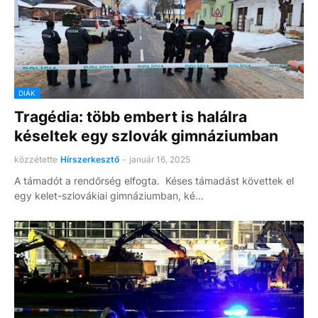
DIÁK
Tragédia: több embert is halálra
késeltek egy szlovák gimnáziumban
közzétette
Hírszerkesztő
-
január 16, 2025
A támadót a rendőrség elfogta. Késes támadást követtek el
egy kelet-szlovákiai gimnáziumban, ké…