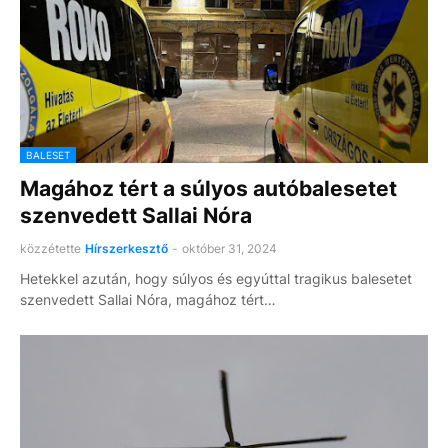
BALESET
Magához tért a súlyos autóbalesetet
szenvedett Sallai Nóra
közzétette
Hírszerkesztő
-
október 31, 2024
Hetekkel azután, hogy súlyos és egyúttal tragikus balesetet
szenvedett Sallai Nóra, magához tért…