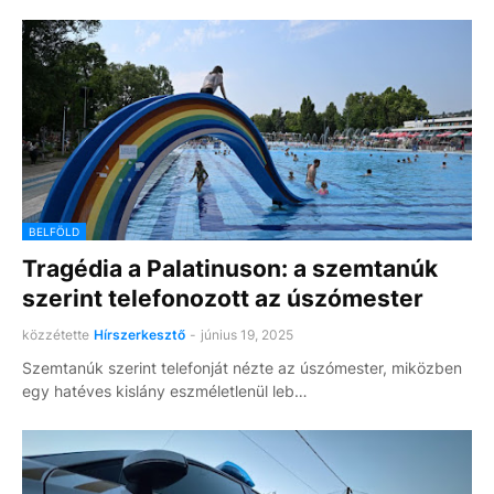
BELFÖLD
Tragédia a Palatinuson: a szemtanúk
szerint telefonozott az úszómester
közzétette
Hírszerkesztő
-
június 19, 2025
Szemtanúk szerint telefonját nézte az úszómester, miközben
egy hatéves kislány eszméletlenül leb…