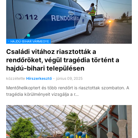
- HAJDÚ-BIHAR VÁRMEGYE
Családi vitához riasztották a
rendőröket, végül tragédia történt a
hajdú-bihari településen
közzétette
Hírszerkesztő
-
június 09, 2025
Mentőhelikoptert és több rendőrt is riasztottak szombaton. A
tragédia körülményeit vizsgálja a r…