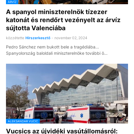
ÁRVÍZ
A spanyol miniszterelnök tízezer
katonát és rendőrt vezényelt az árvíz
sújtotta Valenciába
közzétette
Hírszerkesztő
-
november 02, 2024
Pedro Sánchez nem bukott bele a tragédiába...
Spanyolország baloldali miniszterelnöke további ö…
ALEKSANDAR VUCIC
Vucsics az újvidéki vasútállomásról: