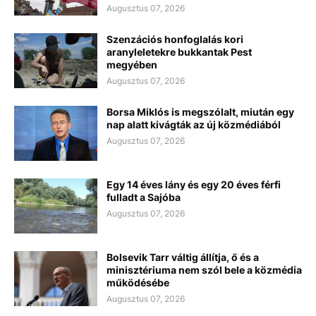
Augusztus 07, 2026
Szenzációs honfoglalás kori
aranyleletekre bukkantak Pest
megyében
Augusztus 07, 2026
Borsa Miklós is megszólalt, miután egy
nap alatt kivágták az új közmédiából
Augusztus 07, 2026
Egy 14 éves lány és egy 20 éves férfi
fulladt a Sajóba
Augusztus 07, 2026
Bolsevik Tarr váltig állítja, ő és a
minisztériuma nem szól bele a közmédia
működésébe
Augusztus 07, 2026