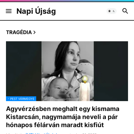
Napi Újság
TRAGÉDIA
- PEST VÁRMEGYE
Agyvérzésben meghalt egy kismama
Kistarcsán, nagymamája neveli a pár
hónapos félárván maradt kisfiút