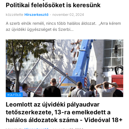
Politikai felelősöket is keresünk
közzétette
Hírszerkesztő
-
november 02, 2024
A szerb elnök reméli, nincs több halálos áldozat. „Arra kérem
az újvidéki ügyészséget és Szerbi…
KÜLFÖLD
Leomlott az újvidéki pályaudvar
tetőszerkezete, 13-ra emelkedett a
halálos áldozatok száma - Videóval 18+