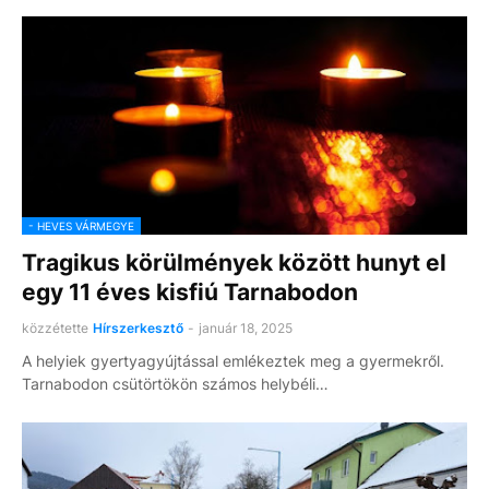
- HEVES VÁRMEGYE
Tragikus körülmények között hunyt el
egy 11 éves kisfiú Tarnabodon
közzétette
Hírszerkesztő
-
január 18, 2025
A helyiek gyertyagyújtással emlékeztek meg a gyermekről.
Tarnabodon csütörtökön számos helybéli…