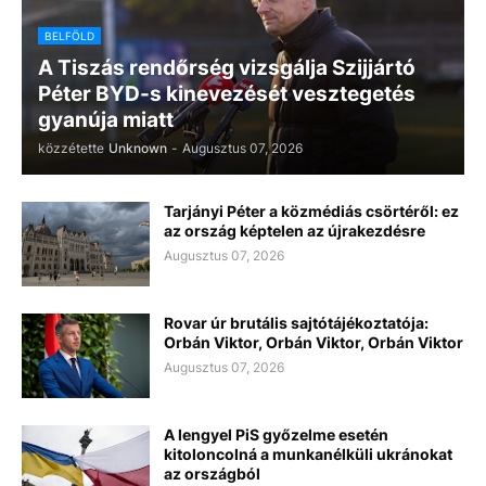
BELFÖLD
A Tiszás rendőrség vizsgálja Szijjártó
Péter BYD-s kinevezését vesztegetés
gyanúja miatt
közzétette
Unknown
-
Augusztus 07, 2026
Tarjányi Péter a közmédiás csörtéről: ez
az ország képtelen az újrakezdésre
Augusztus 07, 2026
Rovar úr brutális sajtótájékoztatója:
Orbán Viktor, Orbán Viktor, Orbán Viktor
Augusztus 07, 2026
A lengyel PiS győzelme esetén
kitoloncolná a munkanélküli ukránokat
az országból