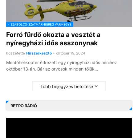
- SZABOLCS-SZATMÁR-BEREG VÁRMEGYE
Forró fürdő okozta a vesztét a
nyíregyházi idős asszonynak
közzétette
Hírszerkesztő
-
október 19, 2024
Mentőhelikopter érkezett egy nyíregyházi idős nénihez
október 13-án. Bár az orvosok minden tőlük…
Több bejegyzés betöltése
RETRO RÁDIÓ