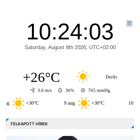
+26°C
Derűs
3.6 m/s
36%
765
mmHg
+30°C
9 aug
+30°C
10 aug
+33
FELKAPOTT HÍREK