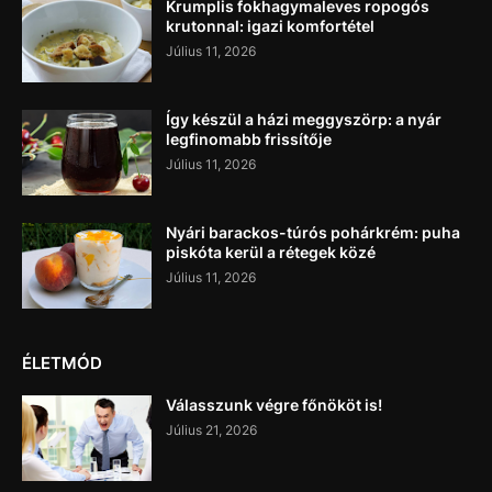
Krumplis fokhagymaleves ropogós
krutonnal: igazi komfortétel
Július 11, 2026
Így készül a házi meggyszörp: a nyár
legfinomabb frissítője
Július 11, 2026
Nyári barackos-túrós pohárkrém: puha
piskóta kerül a rétegek közé
Július 11, 2026
ÉLETMÓD
Válasszunk végre főnököt is!
Július 21, 2026