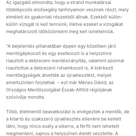
Az igazgató elmondta, hogy a strand munkatársai
többlépcsős elsősegély tanfolyamon vesznek részt, mely
elméleti és gyakorlati részekből állnak. Ezekből külön-
külön vizsgát is kell tennünk, illetve ezeket a vizsgákat
meghatározott időközönként meg kell ismételniük.
“A bejelentés pillanatában éppen egy közelben járó
mentőgépkocsit és egy esetkocsit is a helyszínre
riasztott a debreceni mentésirányítás, valamint azonnal
riasztottuk a debreceni rohamkocsit is. A kiérkező
mentőegységek átvették az újraélesztést, melyet
emeltszinten folytattak – ezt már Ménes Dávid, az
Országos Mentőszolgálat Észak-Alföld régiójának
szóvivője mondta.
Több, életmentő beavatkozást is elvégeztek a mentők, de
a kitartó és szakszerű újraélesztés ellenére be kellett
látni, hogy nincs esély a sikerre, a férfit nem lehetett
megmenteni, sajnos a helyszínen életét vesztette. A