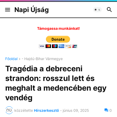
Napi Újság
Támogassa munkánkat!
Főoldal
- Hajdú-Bihar Vármegye
Tragédia a debreceni
strandon: rosszul lett és
meghalt a medencében egy
vendég
közzétette
Hírszerkesztő
-
június 09, 2025
0