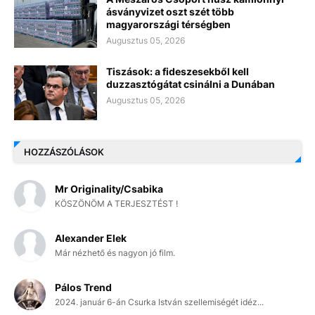
ásványvizet oszt szét több
magyarországi térségben
Augusztus 05, 2026
Tiszások: a fideszesekből kell
duzzasztógátat csinálni a Dunában
Augusztus 05, 2026
HOZZÁSZÓLÁSOK
Mr Originality/Csabika
KÖSZÖNÖM A TERJESZTÉST !
Alexander Elek
Már nézhető és nagyon jó film.
Pálos Trend
2024. január 6-án Csurka István szellemiségét idéz...