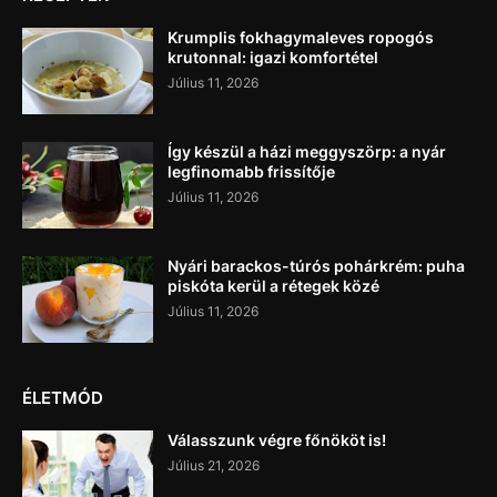
Krumplis fokhagymaleves ropogós
krutonnal: igazi komfortétel
Július 11, 2026
Így készül a házi meggyszörp: a nyár
legfinomabb frissítője
Július 11, 2026
Nyári barackos-túrós pohárkrém: puha
piskóta kerül a rétegek közé
Július 11, 2026
ÉLETMÓD
Válasszunk végre főnököt is!
Július 21, 2026