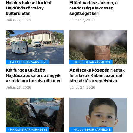
Halálos baleset történt
Eltűnt Vadász Jázmin, a
Hajdúböszörmény
rendőrség a lakosság
külterületén
segítségét kéri
Július 27, 2026
Július 27, 2026
- HAJDÚ-BIHAR VÁRMEGYE
- HAJDÚ-BIHAR VÁRMEGYE
Két furgon ütközött
Az éjszaka közepén riadtak
Hajdúszoboszlón, az egyik
fel a lakók Kabán, azonnal
az oldalára borulva állt meg
tárcsázták a segélyhívót
Július 25, 2026
Július 24, 2026
- HAJDÚ-BIHAR VÁRMEGYE
- HAJDÚ-BIHAR VÁRMEGYE