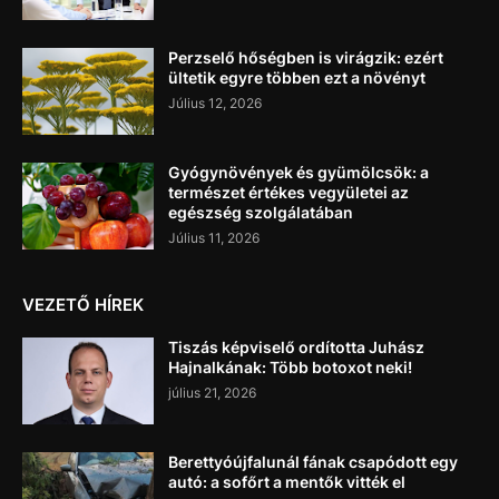
Perzselő hőségben is virágzik: ezért
ültetik egyre többen ezt a növényt
Július 12, 2026
Gyógynövények és gyümölcsök: a
természet értékes vegyületei az
egészség szolgálatában
Július 11, 2026
VEZETŐ HÍREK
Tiszás képviselő ordította Juhász
Hajnalkának: Több botoxot neki!
július 21, 2026
Berettyóújfalunál fának csapódott egy
autó: a sofőrt a mentők vitték el