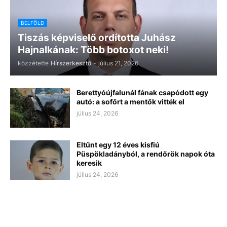
BELFÖLD
Tiszás képviselő ordította Juhász
Hajnalkának: Több botoxot neki!
közzétette
Hírszerkesztő
-
július 21, 2026
Berettyóújfalunál fának csapódott egy
autó: a sofőrt a mentők vitték el
július 24, 2026
Eltűnt egy 12 éves kisfiú
Püspökladányból, a rendőrök napok óta
keresik
július 24, 2026