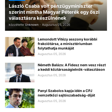
László Csaba volt pénzügyminiszter
szerint mintha Magyar Péterék egy őszi
választásra készülnének
közzétette
Unknown
-
Augusztus 05, 2026
Lemondott Vitézy asszony korábbi
frakciótársa, a minisztériumban
folytathatja munkáját
Augusztus 05, 2026
Németh Balázs: A Fidesz nem vesz részt
a keddi köztársaságielnök-választáson
Augusztus 05, 2026
Panyi Szabolcs kapja idén a CPJ
nemzetközi sajtószabadság-díját
Augusztus 05, 2026