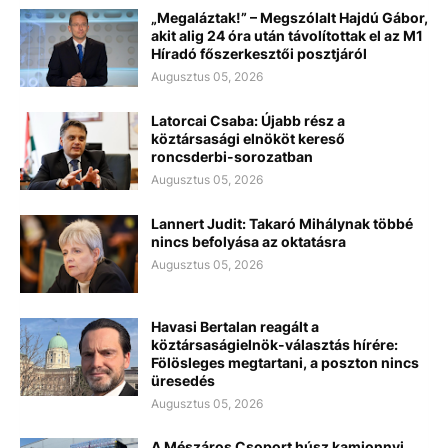
„Megaláztak!” – Megszólalt Hajdú Gábor,
akit alig 24 óra után távolítottak el az M1
Híradó főszerkesztői posztjáról
Augusztus 05, 2026
Latorcai Csaba: Újabb rész a
köztársasági elnököt kereső
roncsderbi-sorozatban
Augusztus 05, 2026
Lannert Judit: Takaró Mihálynak többé
nincs befolyása az oktatásra
Augusztus 05, 2026
Havasi Bertalan reagált a
köztársaságielnök-választás hírére:
Fölösleges megtartani, a poszton nincs
üresedés
Augusztus 05, 2026
A Mészáros Csoport húsz kamionnyi