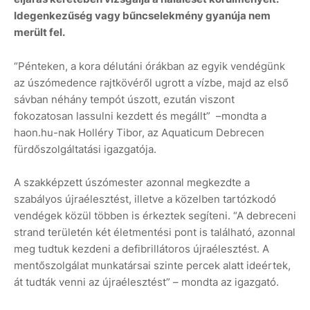
Idegenkezűség vagy bűncselekmény gyanúja nem
merült fel.
“Pénteken, a kora délutáni órákban az egyik vendégünk
az úszómedence rajtkövéről ugrott a vízbe, majd az első
sávban néhány tempót úszott, ezután viszont
fokozatosan lassulni kezdett és megállt” –mondta a
haon.hu-nak Holléry Tibor, az Aquaticum Debrecen
fürdőszolgáltatási igazgatója.
A szakképzett úszómester azonnal megkezdte a
szabályos újraélesztést, illetve a közelben tartózkodó
vendégek közül többen is érkeztek segíteni. “A debreceni
strand területén két életmentési pont is található, azonnal
meg tudtuk kezdeni a defibrillátoros újraélesztést. A
mentőszolgálat munkatársai szinte percek alatt ideértek,
át tudták venni az újraélesztést” – mondta az igazgató.