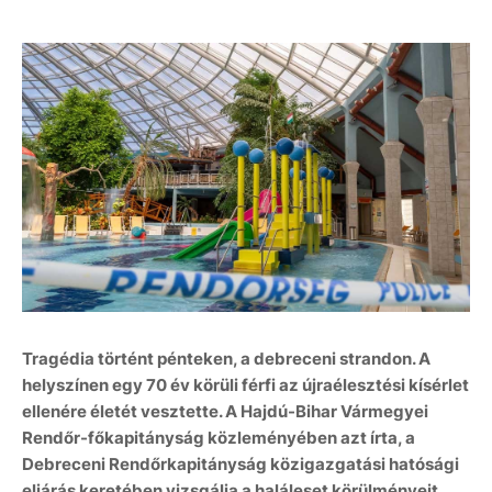
Tragédia történt pénteken, a debreceni strandon. A
helyszínen egy 70 év körüli férfi az újraélesztési kísérlet
ellenére életét vesztette. A Hajdú-Bihar Vármegyei
Rendőr-főkapitányság közleményében azt írta, a
Debreceni Rendőrkapitányság közigazgatási hatósági
eljárás keretében vizsgálja a haláleset körülményeit.