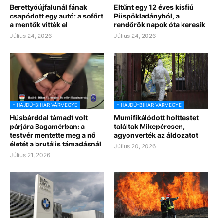
Berettyóújfalunál fának
Eltűnt egy 12 éves kisfiú
csapódott egy autó: a sofőrt
Püspökladányból, a
a mentők vitték el
rendőrök napok óta keresik
Július 24, 2026
Július 24, 2026
- HAJDÚ-BIHAR VÁRMEGYE
- HAJDÚ-BIHAR VÁRMEGYE
Húsbárddal támadt volt
Mumifikálódott holttestet
párjára Bagamérban: a
találtak Mikepércsen,
testvér mentette meg a nő
agyonverték az áldozatot
életét a brutális támadásnál
Július 20, 2026
Július 21, 2026