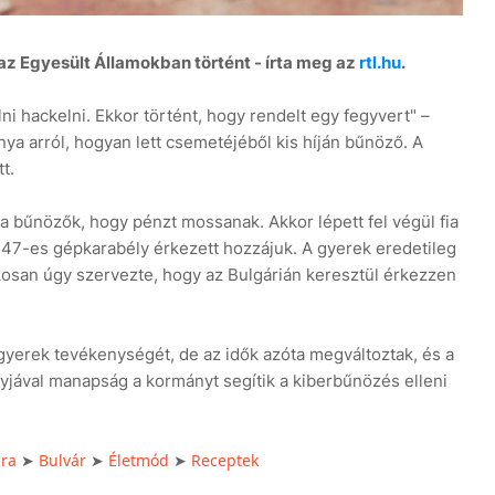
z Egyesült Államokban történt - írta meg az
rtl.hu
.
i hackelni. Ekkor történt, hogy rendelt egy fegyvert" –
a arról, hogyan lett csemetéjéből kis híján bűnöző. A
t.
k a bűnözők, hogy pénzt mossanak. Akkor lépett fel végül fia
-47-es gépkarabély érkezett hozzájuk. A gyerek eredetileg
kosan úgy szervezte, hogy az Bulgárián keresztül érkezzen
yerek tevékenységét, de az idők azóta megváltoztak, és a
jával manapság a kormányt segítik a kiberbűnözés elleni
úra
Bulvár
Életmód
Receptek
➤
➤
➤