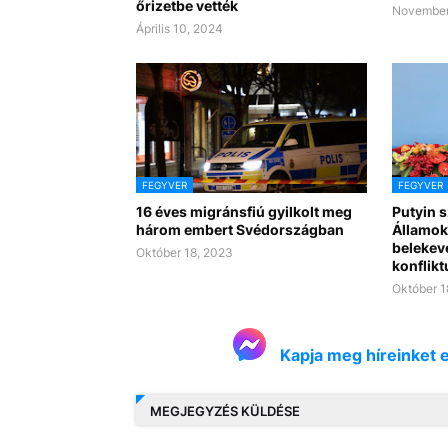
őrizetbe vették
November
Április 10, 2024
FEGYVER
FEGYVER
16 éves migránsfiú gyilkolt meg
Putyin s
három embert Svédországban
Államok
belekeve
Október 18, 2023
konflik
Október 1
Kapja meg híreinket 
MEGJEGYZÉS KÜLDÉSE