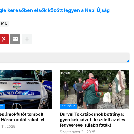
oogle keresőben elsők között legyen a Napi Újság
USA
ST
BELFÖLD
es ámokfutót tombolt
Durvul Tokatábornok botránya:
 Három autót rabolt el
gyerekek között feszített az éles
fegyverével (újabb fotók)
 11, 2025
Szeptember 21, 2025