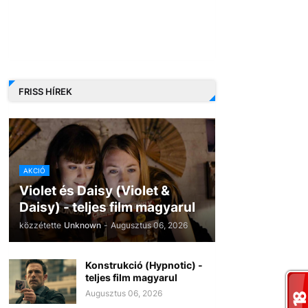
FRISS HÍREK
AKCIÓ
Violet és Daisy (Violet &
Daisy) - teljes film magyarul
közzétette
Unknown
-
Augusztus 06, 2026
Konstrukció (Hypnotic) -
teljes film magyarul
Augusztus 06, 2026