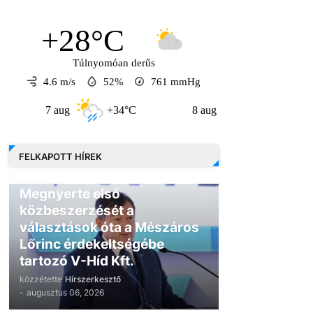
+28°C
Túlnyomóan derűs
4.6 m/s
52%
761
mmHg
7 aug
+34°C
8 aug
+31°C
9 au
FELKAPOTT HÍREK
GAZDASÁG
Megnyerte első
közbeszerzését a
választások óta a Mészáros
Lőrinc érdekeltségébe
tartozó V-Híd Kft.
közzétette
Hírszerkesztő
-
augusztus 06, 2026