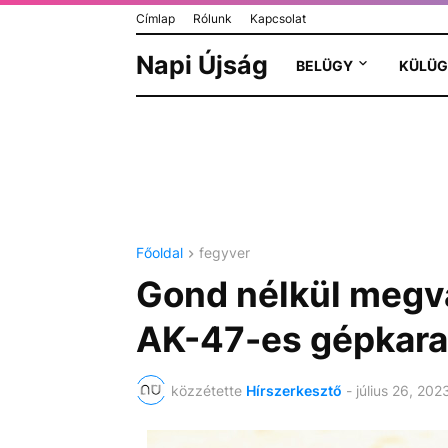
Címlap
Rólunk
Kapcsolat
Napi Újság
BELÜGY
KÜLÜG
Főoldal
fegyver
Gond nélkül megvá
AK-47-es gépkarab
közzétette
Hírszerkesztő
-
július 26, 202