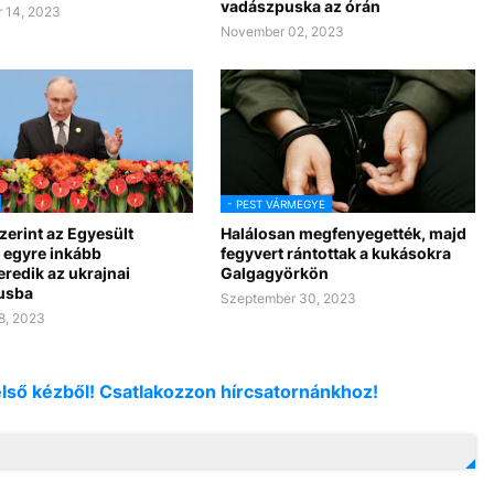
vadászpuska az órán
 14, 2023
November 02, 2023
- PEST VÁRMEGYE
zerint az Egyesült
Halálosan megfenyegették, majd
 egyre inkább
fegyvert rántottak a kukásokra
redik az ukrajnai
Galgagyörkön
tusba
Szeptember 30, 2023
8, 2023
első kézből! Csatlakozzon hírcsatornánkhoz!