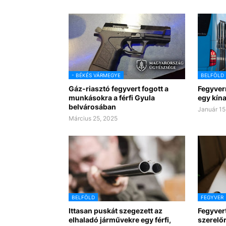
- BÉKÉS VÁRMEGYE
BELFÖLD
Gáz-riasztó fegyvert fogott a
Fegyver
munkásokra a férfi Gyula
egy kínai
belvárosában
Január 15
Március 25, 2025
BELFÖLD
FEGYVER
Ittasan puskát szegezett az
Fegyvert
elhaladó járművekre egy férfi,
szerelőr