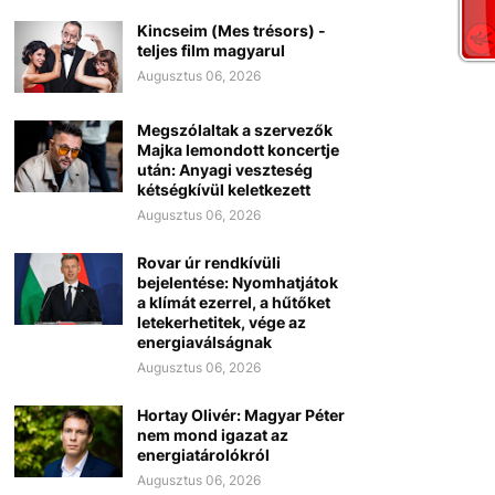
Kincseim (Mes trésors) -
teljes film magyarul
Augusztus 06, 2026
Megszólaltak a szervezők
Majka lemondott koncertje
után: Anyagi veszteség
kétségkívül keletkezett
Augusztus 06, 2026
Rovar úr rendkívüli
bejelentése: Nyomhatjátok
a klímát ezerrel, a hűtőket
letekerhetitek, vége az
energiaválságnak
Augusztus 06, 2026
Hortay Olivér: Magyar Péter
nem mond igazat az
energiatárolókról
Augusztus 06, 2026