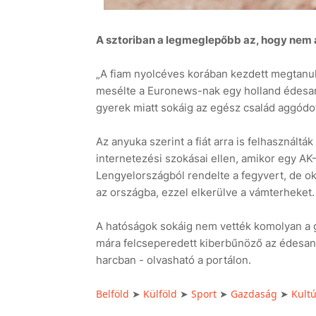
A sztoriban a legmeglepőbb az, hogy nem a
„A fiam nyolcéves korában kezdett megtanuln
mesélte a Euronews-nak egy holland édesany
gyerek miatt sokáig az egész család aggódot
Az anyuka szerint a fiát arra is felhasználtá
internetezési szokásai ellen, amikor egy AK
Lengyelországból rendelte a fegyvert, de o
az országba, ezzel elkerülve a vámterheket.
A hatóságok sokáig nem vették komolyan a g
mára felcseperedett kiberbűnöző az édesany
harcban - olvasható a portálon.
Belföld
Külföld
Sport
Gazdaság
Kult
➤
➤
➤
➤