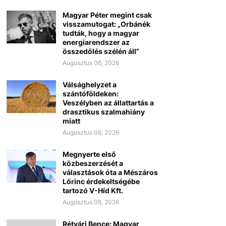
Magyar Péter megint csak
visszamutogat: „Orbánék
tudták, hogy a magyar
energiarendszer az
összedőlés szélén áll”
Augusztus 06, 2026
Válsághelyzet a
szántóföldeken:
Veszélyben az állattartás a
drasztikus szalmahiány
miatt
Augusztus 06, 2026
Megnyerte első
közbeszerzését a
választások óta a Mészáros
Lőrinc érdekeltségébe
tartozó V-Híd Kft.
Augusztus 06, 2026
Rétvári Bence: Magyar