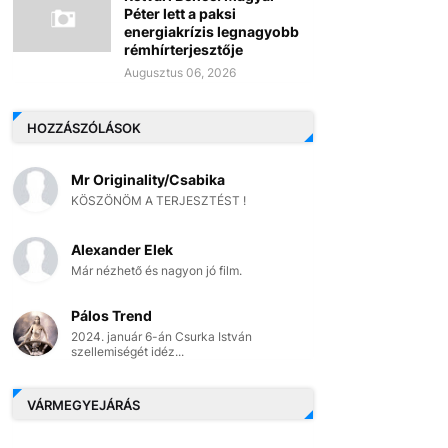
Péter lett a paksi
energiakrízis legnagyobb
rémhírterjesztője
Augusztus 06, 2026
HOZZÁSZÓLÁSOK
Mr Originality/Csabika
KÖSZÖNÖM A TERJESZTÉST !
Alexander Elek
Már nézhető és nagyon jó film.
Pálos Trend
2024. január 6-án Csurka István
szellemiségét idéz...
VÁRMEGYEJÁRÁS