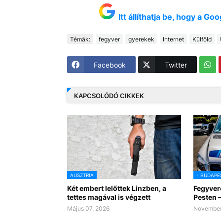
Itt állíthatja be, hogy a G
Témák:
fegyver
gyerekek
Internet
Külföld
Facebook
Twitter
KAPCSOLÓDÓ CIKKEK
AUSZTRIA
- BUDAPE
Két embert lelőttek Linzben, a
Fegyver
tettes magával is végzett
Pesten –
Május 07, 2026
November