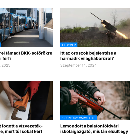
FEGYVER
rel támadt BKK-sofőrökre
Itt az oroszok bejelentése a
 férfi
harmadik világháborúról?
, 2025
Szeptember 14, 2024
- SOMOGY VÁRMEGYE
 fogott a vízvezeték-
Lemondott a balatonföldvári
e, mert túl sokat kért
iskolaigazgató, miután elsült egy