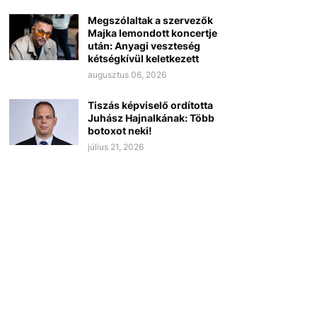
Megszólaltak a szervezők
Majka lemondott koncertje
után: Anyagi veszteség
kétségkívül keletkezett
augusztus 06, 2026
Tiszás képviselő ordította
Juhász Hajnalkának: Több
botoxot neki!
július 21, 2026