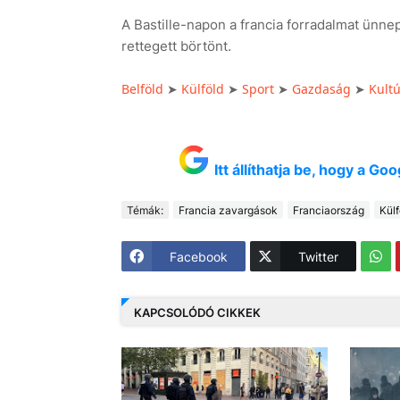
A Bastille-napon a francia forradalmat ünnep
rettegett börtönt.
Belföld
Külföld
Sport
Gazdaság
Kult
➤
➤
➤
➤
Itt állíthatja be, hogy a G
Témák:
Francia zavargások
Franciaország
Külf
Facebook
Twitter
KAPCSOLÓDÓ CIKKEK