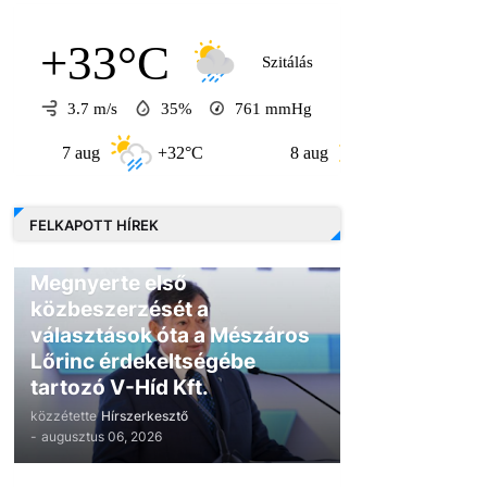
+33°C
Szitálás
3.7 m/s
35%
761
mmHg
 aug
+32°C
8 aug
+30°C
9 aug
FELKAPOTT HÍREK
GAZDASÁG
Megnyerte első
közbeszerzését a
választások óta a Mészáros
Lőrinc érdekeltségébe
tartozó V-Híd Kft.
közzétette
Hírszerkesztő
-
augusztus 06, 2026