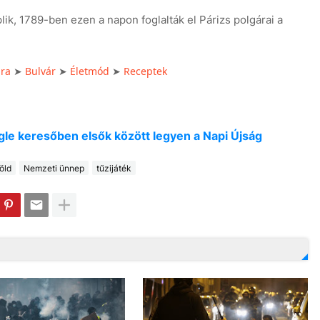
lik, 1789-ben ezen a napon foglalták el Párizs polgárai a
úra
Bulvár
Életmód
Receptek
➤
➤
➤
oogle keresőben elsők között legyen a Napi Újság
öld
Nemzeti ünnep
tűzijáték