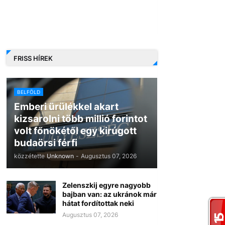
FRISS HÍREK
BELFÖLD
Emberi ürülékkel akart
kizsarolni több millió forintot
volt főnökétől egy kirúgott
budaörsi férfi
közzétette
Unknown
-
Augusztus 07, 2026
Zelenszkij egyre nagyobb
bajban van: az ukránok már
hátat fordítottak neki
Augusztus 07, 2026