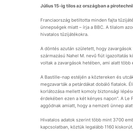
Július 15-ig tilos az országban a pirotechn
Franciaország betiltotta minden fajta tűzijáté
ünnepségek miatt – írja a BBC. A tilalom az
hivatalos tűzijátékokra.
A döntés azután született, hogy zavargások t
származású Nahel M. nevű fiút igazoltatás k
voltak a zavargások hetében, ami alatt több 
A Bastille-nap estéjén a köztereken és utc
megzavarták a petárdákat dobáló fiatalok. Él
korlátozása mellett komoly biztonsági lépé
érdekében ezen a két kényes napon". A Le 
aggódnak amiatt, hogy a nemzeti ünnep alat
Hivatalos adatok szerint több mint 3700 emb
kapcsolatban, köztük legalább 1160 kiskorút