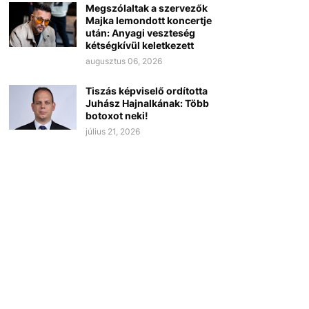
Megszólaltak a szervezők
Majka lemondott koncertje
után: Anyagi veszteség
kétségkívül keletkezett
augusztus 06, 2026
Tiszás képviselő ordította
Juhász Hajnalkának: Több
botoxot neki!
július 21, 2026