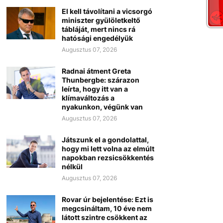
El kell távolítani a vicsorgó
miniszter gyülöletkeltő
tábláját, mert nincs rá
hatósági engedélyük
Augusztus 07, 2026
Radnai átment Greta
Thunbergbe: szárazon
leírta, hogy itt van a
klímaváltozás a
nyakunkon, végünk van
Augusztus 07, 2026
Játszunk el a gondolattal,
hogy mi lett volna az elmúlt
napokban rezsicsökkentés
nélkül
Augusztus 07, 2026
Rovar úr bejelentése: Ezt is
megcsináltam, 10 éve nem
látott szintre csökkent az