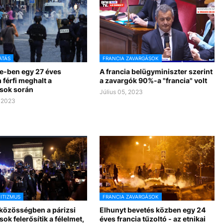
ATÁS
FRANCIA ZAVARGÁSOK
le-ben egy 27 éves
A francia belügyminiszter szerint
férfi meghalt a
a zavargók 90%-a "francia" volt
sok során
Július 05, 2023
, 2023
ITIZMUS
FRANCIA ZAVARGÁSOK
 közösségben a párizsi
Elhunyt bevetés közben egy 24
ok felerősítik a félelmet,
éves francia tűzoltó - az etnikai