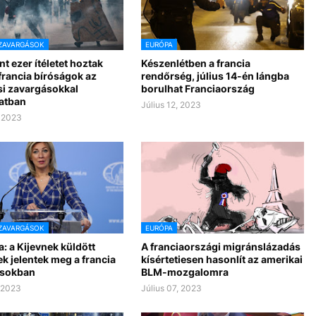
ZAVARGÁSOK
EURÓPA
t ezer ítéletet hoztak
Készenlétben a francia
francia bíróságok az
rendőrség, július 14-én lángba
si zavargásokkal
borulhat Franciaország
atban
Július 12, 2023
, 2023
ZAVARGÁSOK
EURÓPA
: a Kijevnek küldött
A franciaországi migránslázadás
k jelentek meg a francia
kísértetiesen hasonlít az amerikai
ásokban
BLM-mozgalomra
, 2023
Július 07, 2023