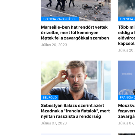
FRANCIA ZAVARGÁSOK
FRANCIA 
Marseille-ben hat rendőrt vettek
Több min
őrízetbe, mert túl keményen
eddig a 
léptek fel a zavargókkal szemben
előváro
kapcsol
Július 20, 2023
Július 20
BELFÖLD
FRANCIA 
Sebestyén Balázs szerint azért
Moszkva
lázadnak a "francia fiatalok", mert
fegyvere
nyíltan rasszista a rendőrség
zavarg
Július 07, 2023
Július 07