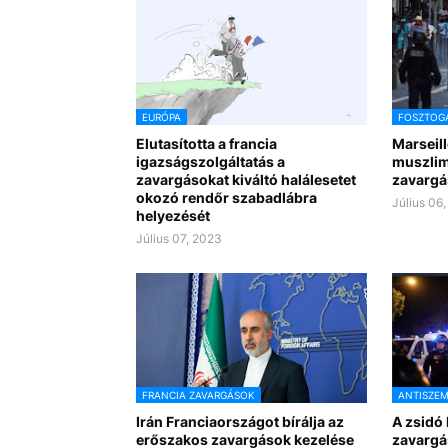
EURÓPA
FOSZTOG
Elutasította a francia
Marseil
igazságszolgáltatás a
muszlim 
zavargásokat kiváltó halálesetet
zavargá
okozó rendőr szabadlábra
Július 06
helyezését
Július 07, 2023
FRANCIA ZAVARGÁSOK
ANTISZEM
Irán Franciaországot bírálja az
A zsidó
erőszakos zavargások kezelése
zavargás