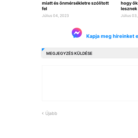
miatt és önmérsékletre szólított
hogy ők 
fel
lesznek
Július 04, 2023
Július 03
Kapja meg híreinket 
MEGJEGYZÉS KÜLDÉSE
Újabb