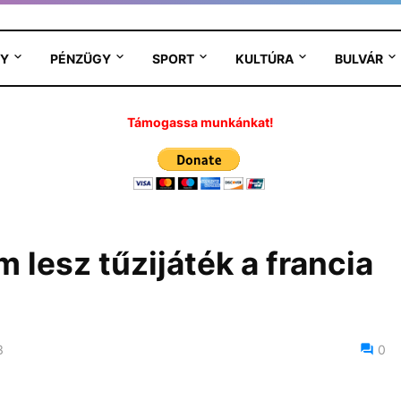
Y
PÉNZÜGY
SPORT
KULTÚRA
BULVÁR
Támogassa munkánkat!
m lesz tűzijáték a francia
3
0