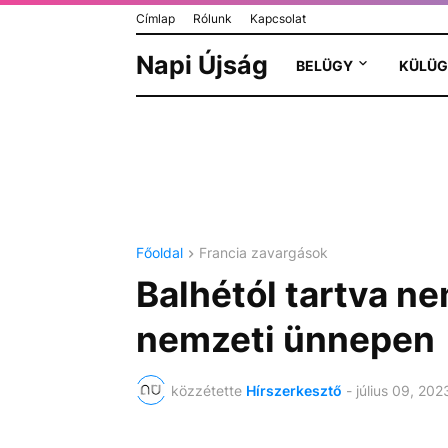
Címlap
Rólunk
Kapcsolat
Napi Újság
BELÜGY
KÜLÜG
Főoldal
Francia zavargások
Balhétól tartva ne
nemzeti ünnepen
közzétette
Hírszerkesztő
-
július 09, 202