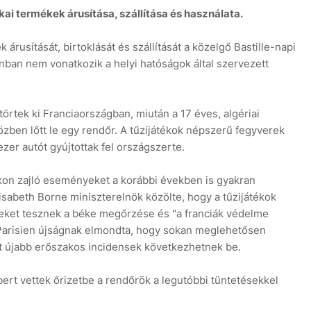
ikai termékek árusítása, szállítása és használata.
k árusítását, birtoklását és szállítását a közelgő Bastille-napi
onban nem vonatkozik a helyi hatóságok által szervezett
7
örtek ki Franciaországban, miután a 17 éves, algériai
özben lőtt le egy rendőr. A tűzijátékok népszerű fegyverek
ezer autót gyújtottak fel országszerte.
ákon zajló eseményeket a korábbi években is gyakran
isabeth Borne miniszterelnök közölte, hogy a tűzijátékok
seket tesznek a béke megőrzése és "a franciák védelme
Parisien újságnak elmondta, hogy sokan meglehetősen
t újabb erőszakos incidensek következhetnek be.
ert vettek őrizetbe a rendőrök a legutóbbi tüntetésekkel
.