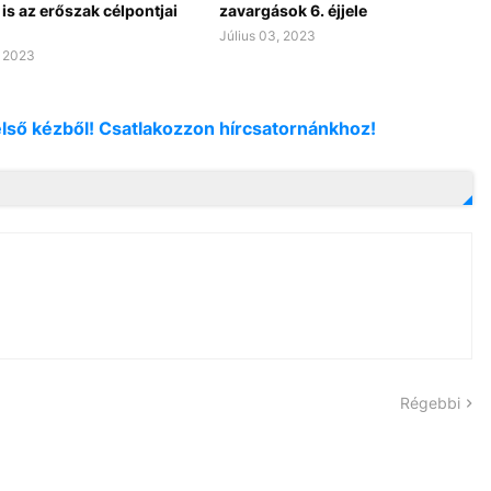
is az erőszak célpontjai
zavargások 6. éjjele
Július 03, 2023
, 2023
első kézből! Csatlakozzon hírcsatornánkhoz!
Régebbi