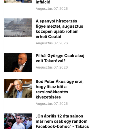
infláció
Augusztus 07, 2026
A spanyol hírszerzés
figyelmeztet, augusztus
közepén újabb roham
érheti Ceutát
Augusztus 07, 2026
Pilhál György: Csak a baj
volt Takaróval?
Augusztus 07, 2026
Bod Péter Ákos úgy érzi,
hogy Itt az idő a
rezsicsökkentés
kivezetésére
Augusztus 07, 2026
„Ön április 12 óta sajnos
már nem csak egy random
Facebook-bohóc” - Takács