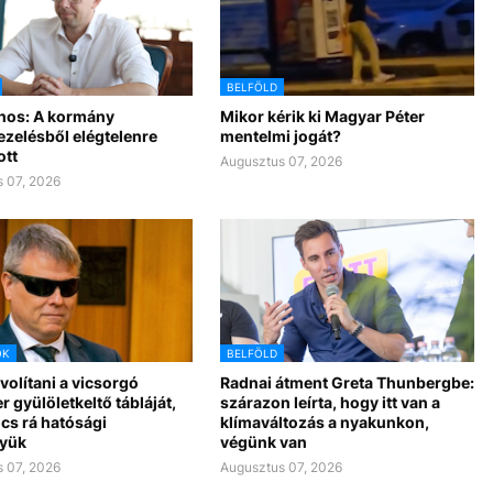
BELFÖLD
nos: A kormány
Mikor kérik ki Magyar Péter
ezelésből elégtelenre
mentelmi jogát?
ott
Augusztus 07, 2026
 07, 2026
OK
BELFÖLD
ávolítani a vicsorgó
Radnai átment Greta Thunbergbe:
r gyülöletkeltő tábláját,
szárazon leírta, hogy itt van a
cs rá hatósági
klímaváltozás a nyakunkon,
yük
végünk van
 07, 2026
Augusztus 07, 2026