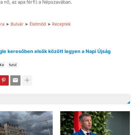
a nő, az apa férfi) a Népszavában.
úra
Bulvár
Életmód
Receptek
➤
➤
➤
oogle keresőben elsők között legyen a Napi Újság
ika
turul