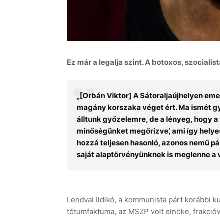
Ez már a legalja szint. A botoxos, szociali
„[Orbán Viktor] A Sátoraljaújhelyen emel
magány korszaka véget ért. Ma ismét gy
álltunk győzelemre, de a lényeg, hogy 
minőségünket megőrizve’, ami így helyes
hozzá teljesen hasonló, azonos nemű párt
saját alaptörvényünknek is meglenne a 
Lendvai Ildikó, a kommunista párt korábbi k
tótumfaktuma, az MSZP volt elnöke, frakcióv