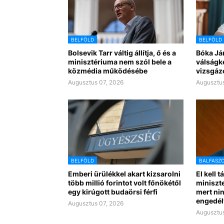
BELFÖLD
BELFÖLD
Bolsevik Tarr váltig állítja, ő és a
Bóka Já
minisztériuma nem szól bele a
válságk
közmédia működésébe
vizsgáz
Augusztus 07, 2026
Augusztus
BELFÖLD
BALFASZ
Emberi ürülékkel akart kizsarolni
El kell t
több millió forintot volt főnökétől
miniszte
egy kirúgott budaörsi férfi
mert nin
engedél
Augusztus 07, 2026
Augusztus