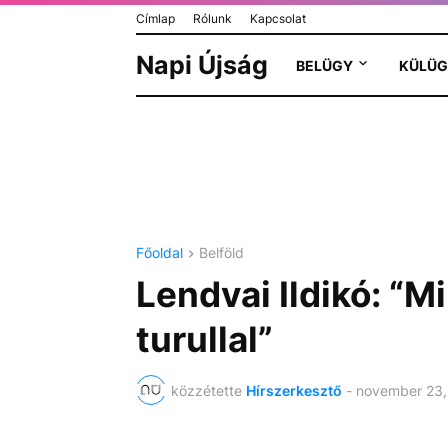
Címlap
Rólunk
Kapcsolat
Napi Újság
BELÜGY
KÜLÜG
Főoldal
Belföld
Lendvai Ildikó: “
turullal”
közzétette
Hírszerkesztő
-
november 23,