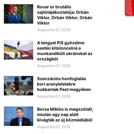
Rovar úr brutális
sajtótájékoztatója: Orbán
Viktor, Orbán Viktor, Orbán
Viktor
Augusztus 07, 2026
A lengyel PiS győzelme
esetén kitoloncolná a
munkanélküli ukránokat az
országból
Augusztus 07, 2026
Szenzációs honfoglalás
kori aranyleletekre
bukkantak Pest megyében
Augusztus 07, 2026
Borsa Miklós is megszólalt,
miután egy nap alatt
kivágták az új közmédiából
Augusztus 07, 2026