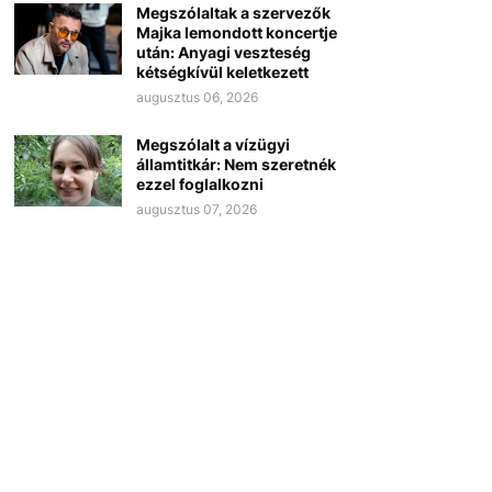
Megszólaltak a szervezők
Majka lemondott koncertje
után: Anyagi veszteség
kétségkívül keletkezett
augusztus 06, 2026
Megszólalt a vízügyi
államtitkár: Nem szeretnék
ezzel foglalkozni
augusztus 07, 2026