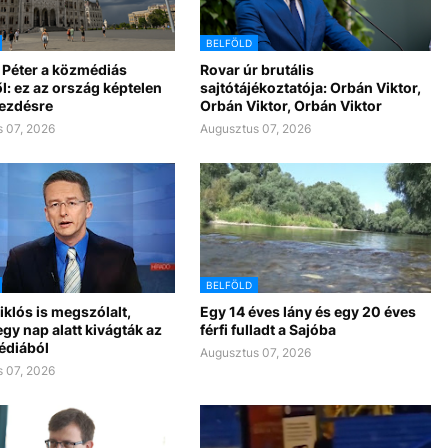
BELFÖLD
 Péter a közmédiás
Rovar úr brutális
l: ez az ország képtelen
sajtótájékoztatója: Orbán Viktor,
kezdésre
Orbán Viktor, Orbán Viktor
 07, 2026
Augusztus 07, 2026
BELFÖLD
klós is megszólalt,
Egy 14 éves lány és egy 20 éves
gy nap alatt kivágták az
férfi fulladt a Sajóba
édiából
Augusztus 07, 2026
 07, 2026