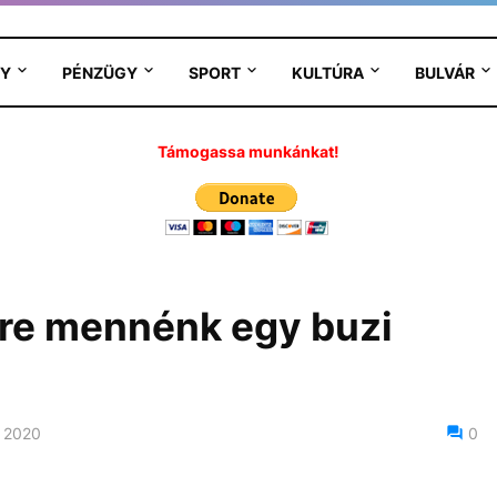
Y
PÉNZÜGY
SPORT
KULTÚRA
BULVÁR
Támogassa munkánkat!
Mire mennénk egy buzi
 2020
0