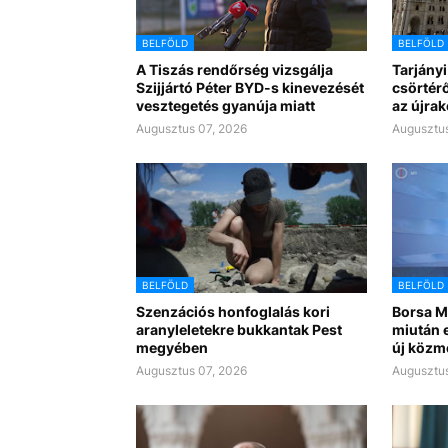
BELFÖLD
BELFÖLD
A Tiszás rendőrség vizsgálja
Tarjányi
Szijjártó Péter BYD-s kinevezését
csörtérő
vesztegetés gyanúja miatt
az újra
Augusztus 07, 2026
Augusztus
BELFÖLD
BELFÖLD
Szenzációs honfoglalás kori
Borsa Mi
aranyleletekre bukkantak Pest
miután e
megyében
új közm
Augusztus 07, 2026
Augusztus