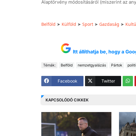
Alaptörvény módosításáról (miszerint az any
Belföld
Külföld
Sport
Gazdaság
Kult
➤
➤
➤
➤
Itt állíthatja be, hogy a G
Témák:
Belföld
nemzetgyalázás
Pártok
polit
Facebook
Twitter
KAPCSOLÓDÓ CIKKEK