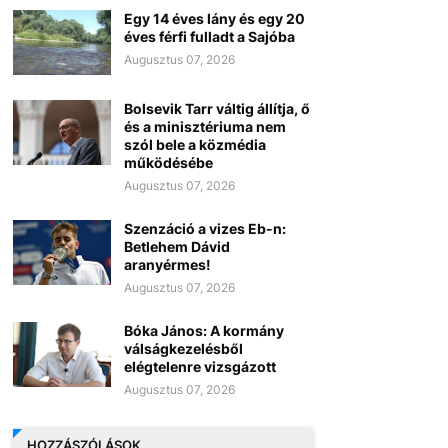
Egy 14 éves lány és egy 20
éves férfi fulladt a Sajóba
Augusztus 07, 2026
Bolsevik Tarr váltig állítja, ő
és a minisztériuma nem
szól bele a közmédia
működésébe
Augusztus 07, 2026
Szenzáció a vizes Eb-n:
Betlehem Dávid
aranyérmes!
Augusztus 07, 2026
Bóka János: A kormány
válságkezelésből
elégtelenre vizsgázott
Augusztus 07, 2026
HOZZÁSZÓLÁSOK