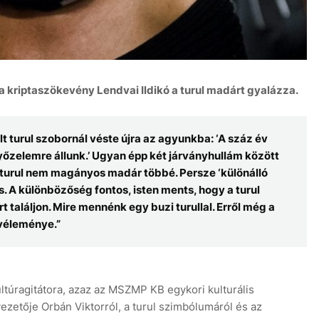
sta kriptaszökevény Lendvai Ildikó a turul madárt gyalázza.
8 
t turul szobornál véste újra az agyunkba: ‘A száz év
őzelemre állunk.’ Ugyan épp két járványhullám között
a turul nem magányos madár többé. Persze ‘különálló
. A különbözőség fontos, isten ments, hogy a turul
 találjon. Mire mennénk egy buzi turullal. Erről még a
véleménye.”
ultúragitátora, azaz az MSZMP KB egykori kulturális
ezetője Orbán Viktorról, a turul szimbólumáról és az