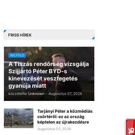
FRISS HÍREK
BELFÖLD
A Tiszás rendőrség vizsgálja
Szijjártó Péter BYD-s
kinevezését vesztegetés
gyanúja miatt
közzétette
Unknown
-
Augusztus 07, 2026
Tarjányi Péter a közmédiás
csörtéről: ez az ország
képtelen az újrakezdésre
Augusztus 07, 2026