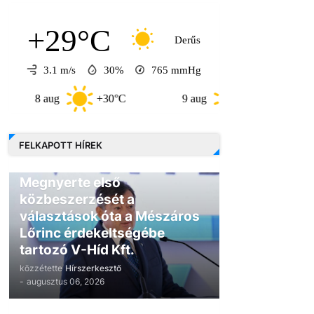
+29°C
Derűs
3.1 m/s
30%
765
mmHg
aug
+30°C
9 aug
+30°C
10 aug
FELKAPOTT HÍREK
GAZDASÁG
Megnyerte első
közbeszerzését a
választások óta a Mészáros
Lőrinc érdekeltségébe
tartozó V-Híd Kft.
közzétette
Hírszerkesztő
-
augusztus 06, 2026