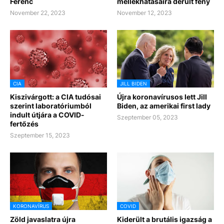
Ferenc
mellékhatásaira derült fény
November 22, 2023
November 12, 2023
CIA
JILL BIDEN
Kiszivárgott: a CIA tudósai
Újra koronavírusos lett Jill
szerint laboratóriumból
Biden, az amerikai first lady
indult útjára a COVID-
Szeptember 05, 2023
fertőzés
Szeptember 15, 2023
KORONAVÍRUS
COVID
Zöld javaslatra újra
Kiderült a brutális igazság a