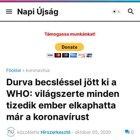
Napi Újság
Támogassa munkánkat!
Főoldal
koronavírus
Durva becsléssel jött ki a
WHO: világszerte minden
tizedik ember elkaphatta
már a koronavírust
közzétette
Hírszerkesztő
-
október 05, 2020
0