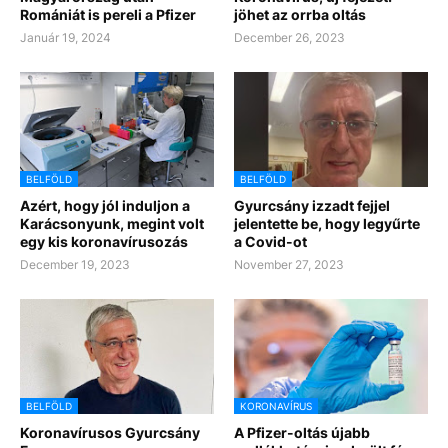
Romániát is pereli a Pfizer
jöhet az orrba oltás
Január 19, 2024
December 26, 2023
BELFÖLD
BELFÖLD
Azért, hogy jól induljon a
Gyurcsány izzadt fejjel
Karácsonyunk, megint volt
jelentette be, hogy legyűrte
egy kis koronavírusozás
a Covid-ot
December 19, 2023
November 27, 2023
BELFÖLD
KORONAVÍRUS
Koronavírusos Gyurcsány
A Pfizer-oltás újabb