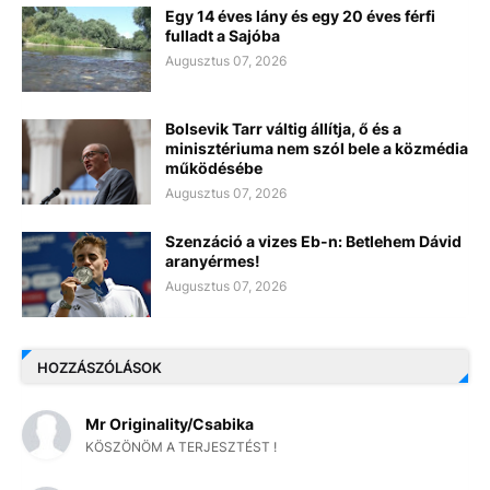
Egy 14 éves lány és egy 20 éves férfi
fulladt a Sajóba
Augusztus 07, 2026
Bolsevik Tarr váltig állítja, ő és a
minisztériuma nem szól bele a közmédia
működésébe
Augusztus 07, 2026
Szenzáció a vizes Eb-n: Betlehem Dávid
aranyérmes!
Augusztus 07, 2026
HOZZÁSZÓLÁSOK
Mr Originality/Csabika
KÖSZÖNÖM A TERJESZTÉST !