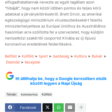
elfogadhatatlannak nevezte az egyik tagállam azon
"hibáját", hogy nem közöl időben pontos és teljes körű
adatokat a járványkitörésekről. Brett Giroir, az amerikai
egészségügyi minisztérium vírustesztelésekért felelős
miniszterhelyettese az Európai Unióhoz és Ausztráliához
hasonlóan arra szólította fel a szervezetet, hogy küldjön
nemzetközi szakértői csoportot Kínába az új típusú
koronavírus eredetének felderítésére.
Belföld
➤
Külföld
➤
Sport
➤
Gazdaság
➤
Kultúra
➤
Bulvár
➤
Életmód
➤
Receptek
Itt állíthatja be, hogy a Google keresőben elsők
között legyen a Napi Újság
Témák:
koronavírus
Külföld
Facebook