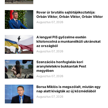
Rovar úr brutális sajtótájékoztatója:
Orbán Viktor, Orbán Viktor, Orbán Viktor
Augusztus 07, 2026
A lengyel PiS győzelme esetén
kitoloncolná a munkanélküli ukránokat
az országból
Augusztus 07, 2026
Szenzációs honfoglalás kori
aranyleletekre bukkantak Pest
megyében
Augusztus 07, 2026
Borsa Miklós is megszólalt, miután egy
nap alatt kivágták az új közmédiából
Augusztus 07, 2026