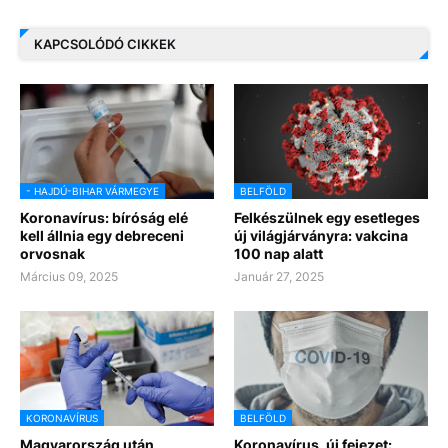
KAPCSOLÓDÓ CIKKEK
- HAJDÚ-BIHAR VÁRMEGYE
BELFÖLD
Koronavírus: bíróság elé
Felkészülnek egy esetleges
kell állnia egy debreceni
új világjárványra: vakcina
orvosnak
100 nap alatt
Március 09, 2025
Január 27, 2025
KORONAVÍRUS
BELFÖLD
Magyarország után
Koronavírus, új fejezet: