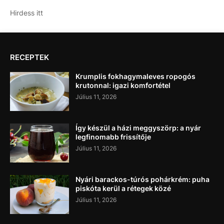
Hirdess itt
RECEPTEK
Krumplis fokhagymaleves ropogós
krutonnal: igazi komfortétel
Július 11, 2026
Így készül a házi meggyszörp: a nyár
legfinomabb frissítője
Július 11, 2026
Nyári barackos-túrós pohárkrém: puha
piskóta kerül a rétegek közé
Július 11, 2026