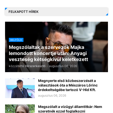
FELKAPOTT HÍREK
BELFÖLD
Megszólaltak a szervezők Majka
lemondott koncertje után: Anyagi
veszteség kétségkívül keletkezett
közzétette
Hírszerkesztő
-
augusztus 06, 2026
Megnyerte első közbeszerzését a
választások óta a Mészáros Lőrinc
érdekeltségébe tartozó V-Híd Kft.
augusztus 06, 2026
Megszólalt a vízügyi államtitkár: Nem
szeretnék ezzel foglalkozni