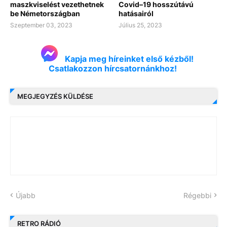
maszkviselést vezethetnek
Covid–19 hosszútávú
be Németországban
hatásairól
Szeptember 03, 2023
Július 25, 2023
Kapja meg híreinket első kézből!
Csatlakozzon hírcsatornánkhoz!
MEGJEGYZÉS KÜLDÉSE
Újabb
Régebbi
RETRO RÁDIÓ