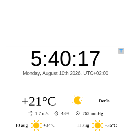
+21°C
Derűs
1.7 m/s
48%
763
mmHg
10 aug
+34°C
11 aug
+36°C
12