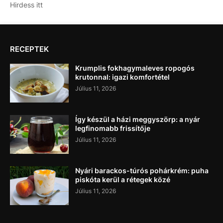
Hirdess itt
RECEPTEK
Krumplis fokhagymaleves ropogós
krutonnal: igazi komfortétel
Július 11, 2026
Így készül a házi meggyszörp: a nyár
legfinomabb frissítője
Július 11, 2026
Nyári barackos-túrós pohárkrém: puha
piskóta kerül a rétegek közé
Július 11, 2026