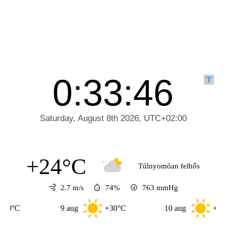
+24°C
Túlnyomóan felhős
2.7 m/s
74%
763
mmHg
9 aug
+30°C
10 aug
+33°C