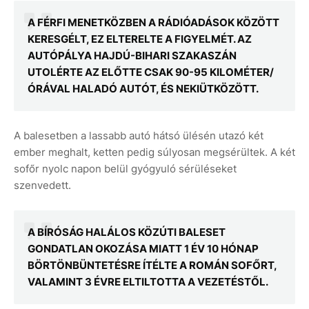
A FÉRFI MENETKÖZBEN A RÁDIÓADÁSOK KÖZÖTT
KERESGÉLT, EZ ELTERELTE A FIGYELMÉT. AZ
AUTÓPÁLYA HAJDÚ-BIHARI SZAKASZÁN
UTOLÉRTE AZ ELŐTTE CSAK 90-95 KILOMÉTER/
ÓRÁVAL HALADÓ AUTÓT, ÉS NEKIÜTKÖZÖTT.
A balesetben a lassabb autó hátsó ülésén utazó két
ember meghalt, ketten pedig súlyosan megsérültek. A két
sofőr nyolc napon belül gyógyuló sérüléseket
szenvedett.
A BÍRÓSÁG HALÁLOS KÖZÚTI BALESET
GONDATLAN OKOZÁSA MIATT 1 ÉV 10 HÓNAP
BÖRTÖNBÜNTETÉSRE ÍTÉLTE A ROMÁN SOFŐRT,
VALAMINT 3 ÉVRE ELTILTOTTA A VEZETÉSTŐL.