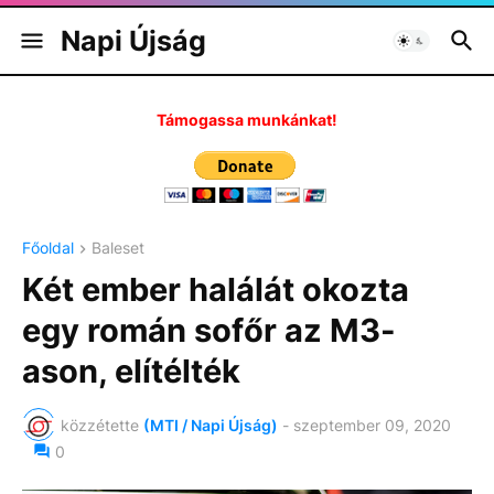
Napi Újság
Támogassa munkánkat!
Főoldal
Baleset
Két ember halálát okozta
egy román sofőr az M3-
ason, elítélték
közzétette
(MTI / Napi Újság)
-
szeptember 09, 2020
0