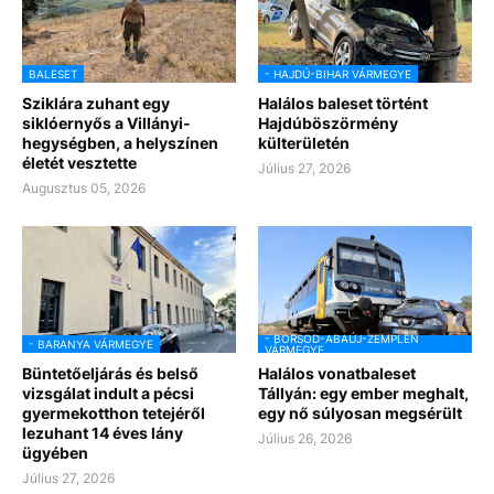
BALESET
- HAJDÚ-BIHAR VÁRMEGYE
Sziklára zuhant egy
Halálos baleset történt
siklóernyős a Villányi-
Hajdúböszörmény
hegységben, a helyszínen
külterületén
életét vesztette
Július 27, 2026
Augusztus 05, 2026
- BORSOD-ABAÚJ-ZEMPLÉN
- BARANYA VÁRMEGYE
VÁRMEGYE
Büntetőeljárás és belső
Halálos vonatbaleset
vizsgálat indult a pécsi
Tállyán: egy ember meghalt,
gyermekotthon tetejéről
egy nő súlyosan megsérült
lezuhant 14 éves lány
Július 26, 2026
ügyében
Július 27, 2026