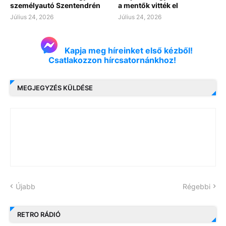
személyautó Szentendrén
a mentők vitték el
Július 24, 2026
Július 24, 2026
Kapja meg híreinket első kézből!
Csatlakozzon hírcsatornánkhoz!
MEGJEGYZÉS KÜLDÉSE
Újabb
Régebbi
RETRO RÁDIÓ