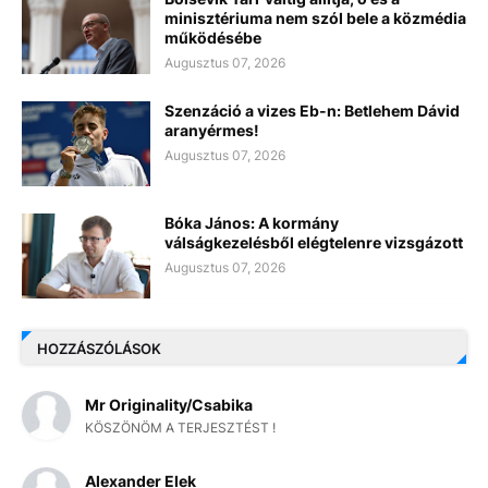
minisztériuma nem szól bele a közmédia
működésébe
Augusztus 07, 2026
Szenzáció a vizes Eb-n: Betlehem Dávid
aranyérmes!
Augusztus 07, 2026
Bóka János: A kormány
válságkezelésből elégtelenre vizsgázott
Augusztus 07, 2026
HOZZÁSZÓLÁSOK
Mr Originality/Csabika
KÖSZÖNÖM A TERJESZTÉST !
Alexander Elek