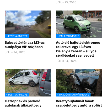
Július 25, 2026
- PEST VÁRMEGYE
- ZALA VÁRMEGYE
Baleset történt az M3-as
Autó elé hajtott elektromos
autópálya VIP sávjában
rollerével egy 13 éves
kislány a zebrán – súlyos
Július 24, 2026
sérüléseket szenvedett
Július 24, 2026
- PEST VÁRMEGYE
- HAJDÚ-BIHAR VÁRMEGYE
Oszlopnak és parkoló
Berettyóújfalunál fának
autóknak ütközött egy
csapódott egy autó: a sofőrt