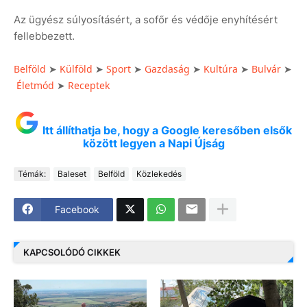
Az ügyész súlyosításért, a sofőr és védője enyhítésért
fellebbezett.
Belföld
➤
Külföld
➤
Sport
➤
Gazdaság
➤
Kultúra
➤
Bulvár
➤
Életmód
➤
Receptek
Itt állíthatja be, hogy a Google keresőben elsők
között legyen a Napi Újság
Témák:
Baleset
Belföld
Közlekedés
Facebook
KAPCSOLÓDÓ CIKKEK