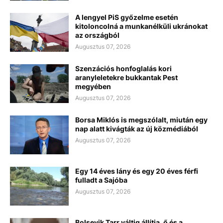
A lengyel PiS győzelme esetén
kitoloncolná a munkanélküli ukránokat
az országból
Augusztus 07, 2026
Szenzációs honfoglalás kori
aranyleletekre bukkantak Pest
megyében
Augusztus 07, 2026
Borsa Miklós is megszólalt, miután egy
nap alatt kivágták az új közmédiából
Augusztus 07, 2026
Egy 14 éves lány és egy 20 éves férfi
fulladt a Sajóba
Augusztus 07, 2026
Bolsevik Tarr váltig állítja, ő és a