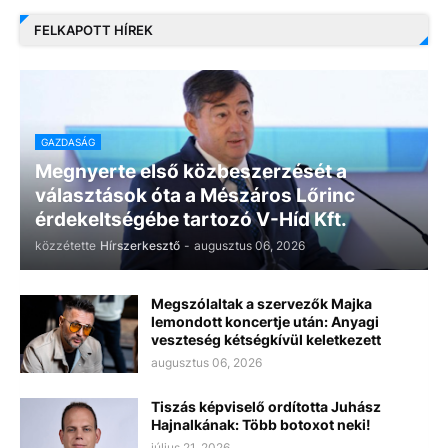
FELKAPOTT HÍREK
GAZDASÁG
Megnyerte első közbeszerzését a
választások óta a Mészáros Lőrinc
érdekeltségébe tartozó V-Híd Kft.
közzétette
Hírszerkesztő
-
augusztus 06, 2026
Megszólaltak a szervezők Majka
lemondott koncertje után: Anyagi
veszteség kétségkívül keletkezett
augusztus 06, 2026
Tiszás képviselő ordította Juhász
Hajnalkának: Több botoxot neki!
július 21, 2026