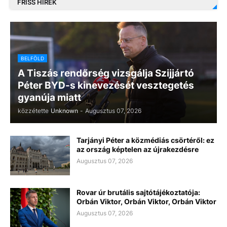
FRISS HÍREK
BELFÖLD
A Tiszás rendőrség vizsgálja Szijjártó
Péter BYD-s kinevezését vesztegetés
gyanúja miatt
közzétette
Unknown
-
Augusztus 07, 2026
Tarjányi Péter a közmédiás csörtéről: ez
az ország képtelen az újrakezdésre
Augusztus 07, 2026
Rovar úr brutális sajtótájékoztatója:
Orbán Viktor, Orbán Viktor, Orbán Viktor
Augusztus 07, 2026