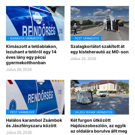
- BARANYA VÁRMEGYE
- PEST VÁRMEGYE
Kimászott a tetőablakon,
Szalagkorlátot szakított át
lezuhant a tetőről egy 14
egy kisteherautó az M0-son
éves lány egy pécsi
Július 25, 2026
gyermekotthonban
Július 26, 2026
- PEST VÁRMEGYE
- HAJDÚ-BIHAR VÁRMEGYE
Halálos karambol Zsámbok
Két furgon ütközött
és Jászfényszaru között
Hajdúszoboszlón, az egyik
az oldalára borulva állt meg
Július 25, 2026