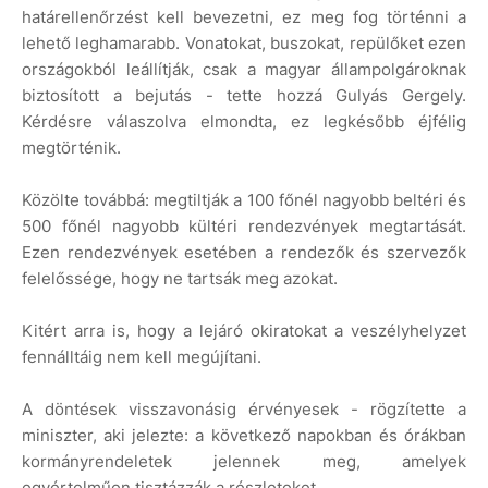
határellenőrzést kell bevezetni, ez meg fog történni a
lehető leghamarabb. Vonatokat, buszokat, repülőket ezen
országokból leállítják, csak a magyar állampolgároknak
biztosított a bejutás - tette hozzá Gulyás Gergely.
Kérdésre válaszolva elmondta, ez legkésőbb éjfélig
megtörténik.
Közölte továbbá: megtiltják a 100 főnél nagyobb beltéri és
500 főnél nagyobb kültéri rendezvények megtartását.
Ezen rendezvények esetében a rendezők és szervezők
felelőssége, hogy ne tartsák meg azokat.
Kitért arra is, hogy a lejáró okiratokat a veszélyhelyzet
fennálltáig nem kell megújítani.
A döntések visszavonásig érvényesek - rögzítette a
miniszter, aki jelezte: a következő napokban és órákban
kormányrendeletek jelennek meg, amelyek
egyértelműen tisztázzák a részleteket.