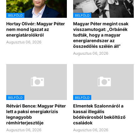
BELFÖLD
BELFÖLD
Hortay Olivér: Magyar Péter
Magyar Péter megint csak
nem mond igazat az
visszamutogat: „Orbánék
energiatárolókról
tudták, hogy a magyar
energiarendszer az
Augusztus 06, 2026
összedőlés szélén áll”
Augusztus 06, 2026
BELFÖLD
BELFÖLD
Rétvári Bence: Magyar Péter
Elmentek Szalonnáról a
lett a paksi energiakrízis
kassai illegális
legnagyobb
bódévárosból beköltöző
rémhírterjesztője
családok
Augusztus 06, 2026
Augusztus 06, 2026