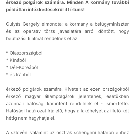
érkező polgárok számára. Minden A kormány további
példátlan intézkedésekről itt írtunk!
Gulyás Gergely elmondta: a kormány a belügyminiszter
és az operatív törzs javaslatára arról döntött, hogy
beutazási tilalmat rendelnek el az
* Olaszországból
* Kínából
* Dél-Koreából
* és Iránból
érkező polgárok számára. Kivételt az ezen országokból
érkező magyar állampolgárok jelentenek, esetükben
azonnali hatósági karantént rendelnek el - ismertette.
Hatósági határozat írja elő, hogy a lakóhelyét az illető két
hétig nem hagyhatja el.
A szlovén, valamint az osztrák schengeni határon ehhez