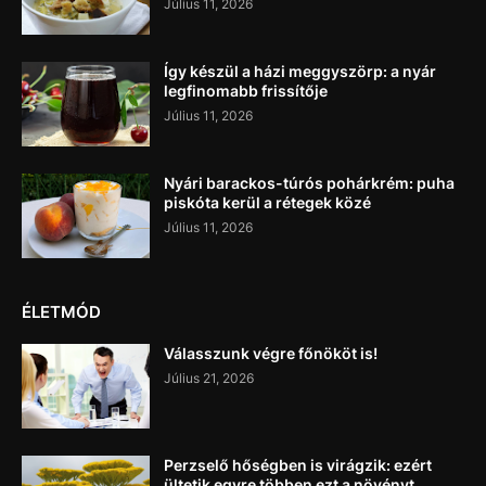
Július 11, 2026
Így készül a házi meggyszörp: a nyár
legfinomabb frissítője
Július 11, 2026
Nyári barackos-túrós pohárkrém: puha
piskóta kerül a rétegek közé
Július 11, 2026
ÉLETMÓD
Válasszunk végre főnököt is!
Július 21, 2026
Perzselő hőségben is virágzik: ezért
ültetik egyre többen ezt a növényt