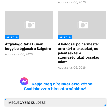
Augusztus 06, 2026
BELFÖLD
BELFÖLD
Átgyalogoltak a Dunán,
A kalocsai polgármester
hogy belógjanak a Szigetre
arra kéri a lakosokat, ne
jelentsék fel a
Augusztus 06, 2026
szomszédjukat locsolás
miatt
Augusztus 06, 2026
Kapja meg híreinket első kézből!
Csatlakozzon hírcsatornánkhoz!
MEGJEGYZÉS KÜLDÉSE