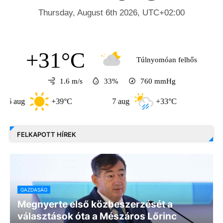
+31°C
Túlnyomóan felhős
1.6 m/s
33%
760
mmHg
ug
+39°C
7 aug
+33°C
8 aug
FELKAPOTT HÍREK
GAZDASÁG
Megnyerte első közbeszerzését a
választások óta a Mészáros Lőrinc