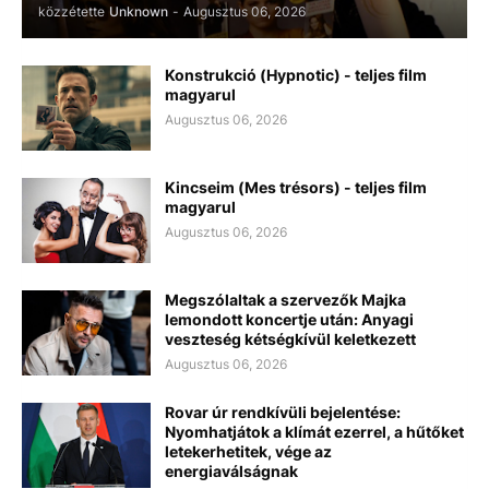
közzétette
Unknown
-
Augusztus 06, 2026
Konstrukció (Hypnotic) - teljes film
magyarul
Augusztus 06, 2026
Kincseim (Mes trésors) - teljes film
magyarul
Augusztus 06, 2026
Megszólaltak a szervezők Majka
lemondott koncertje után: Anyagi
veszteség kétségkívül keletkezett
Augusztus 06, 2026
Rovar úr rendkívüli bejelentése:
Nyomhatjátok a klímát ezerrel, a hűtőket
letekerhetitek, vége az
energiaválságnak