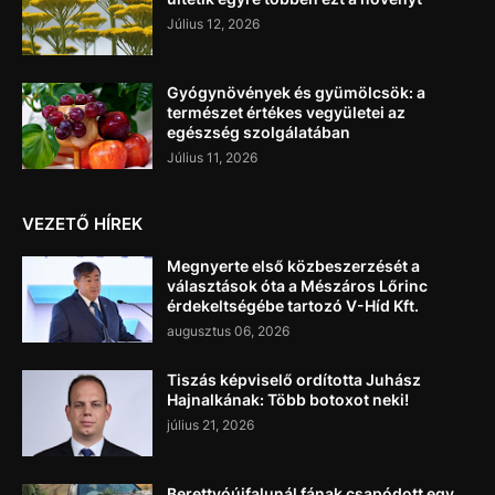
Július 12, 2026
Gyógynövények és gyümölcsök: a
természet értékes vegyületei az
egészség szolgálatában
Július 11, 2026
VEZETŐ HÍREK
Megnyerte első közbeszerzését a
választások óta a Mészáros Lőrinc
érdekeltségébe tartozó V-Híd Kft.
augusztus 06, 2026
Tiszás képviselő ordította Juhász
Hajnalkának: Több botoxot neki!
július 21, 2026
Berettyóújfalunál fának csapódott egy