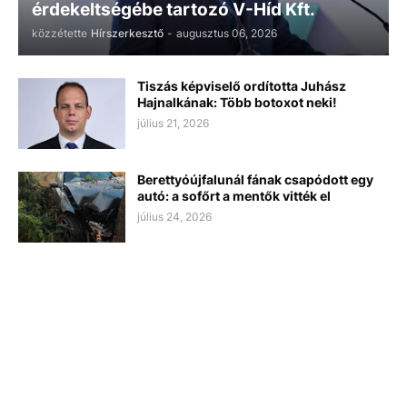
érdekeltségébe tartozó V-Híd Kft.
közzétette
Hírszerkesztő
-
augusztus 06, 2026
Tiszás képviselő ordította Juhász
Hajnalkának: Több botoxot neki!
július 21, 2026
Berettyóújfalunál fának csapódott egy
autó: a sofőrt a mentők vitték el
július 24, 2026