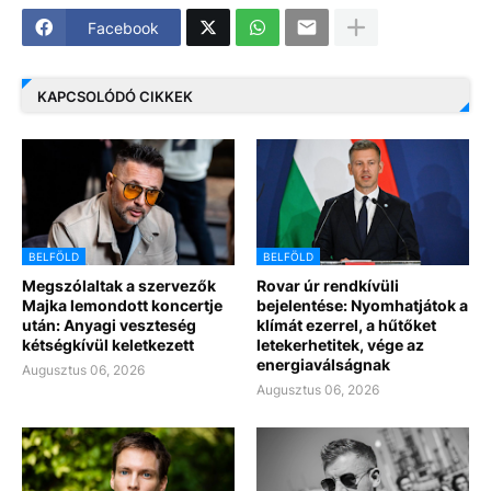
Facebook
KAPCSOLÓDÓ CIKKEK
BELFÖLD
BELFÖLD
Megszólaltak a szervezők
Rovar úr rendkívüli
Majka lemondott koncertje
bejelentése: Nyomhatjátok a
után: Anyagi veszteség
klímát ezerrel, a hűtőket
kétségkívül keletkezett
letekerhetitek, vége az
energiaválságnak
Augusztus 06, 2026
Augusztus 06, 2026