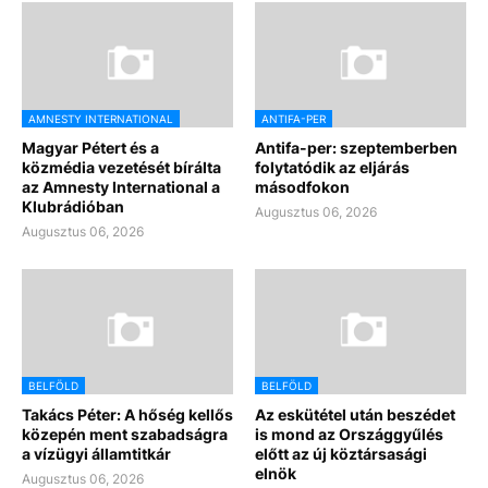
AMNESTY INTERNATIONAL
ANTIFA-PER
Magyar Pétert és a
Antifa-per: szeptemberben
közmédia vezetését bírálta
folytatódik az eljárás
az Amnesty International a
másodfokon
Klubrádióban
Augusztus 06, 2026
Augusztus 06, 2026
BELFÖLD
BELFÖLD
Takács Péter: A hőség kellős
Az eskütétel után beszédet
közepén ment szabadságra
is mond az Országgyűlés
a vízügyi államtitkár
előtt az új köztársasági
elnök
Augusztus 06, 2026