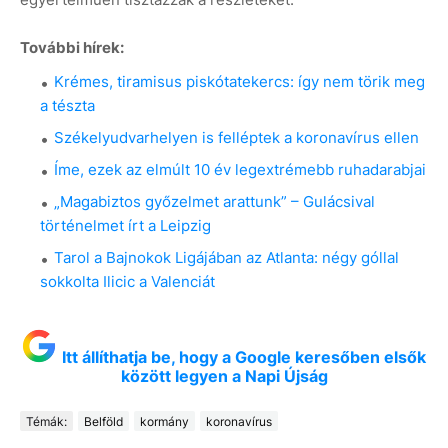
További hírek:
Krémes, tiramisus piskótatekercs: így nem törik meg
a tészta
Székelyudvarhelyen is felléptek a koronavírus ellen
Íme, ezek az elmúlt 10 év legextrémebb ruhadarabjai
„Magabiztos győzelmet arattunk” – Gulácsival
történelmet írt a Leipzig
Tarol a Bajnokok Ligájában az Atlanta: négy góllal
sokkolta Ilicic a Valenciát
Itt állíthatja be, hogy a Google keresőben elsők
között legyen a Napi Újság
Témák:
Belföld
kormány
koronavírus