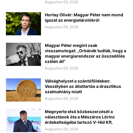
Augusztus 06, 2026
Hortay Olivér: Magyar Péter nem mond
igazat az energiatárolókról
Augusztus 06, 2026
Magyar Péter megint csak
visszamutogat: „Orbánék tudták, hogy a
magyar energiarendszer az összedőlés
szélén áll”
Augusztus 06, 2026
Válsághelyzet a szántóföldeken:
Veszélyben az állattartás a drasztikus
szalmahiány miatt
Augusztus 06, 2026
Megnyerte első közbeszerzését a
választások óta a Mészáros Lőrinc
érdekeltségébe tartozó V-Híd Kft.
Augusztus 06, 2026