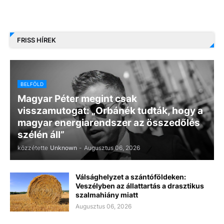
FRISS HÍREK
BELFÖLD
Magyar Péter megint csak
visszamutogat: „Orbánék tudták, hogy a
magyar energiarendszer az összedőlés
szélén áll”
közzétette
Unknown
-
Augusztus 06, 2026
Válsághelyzet a szántóföldeken:
Veszélyben az állattartás a drasztikus
szalmahiány miatt
Augusztus 06, 2026