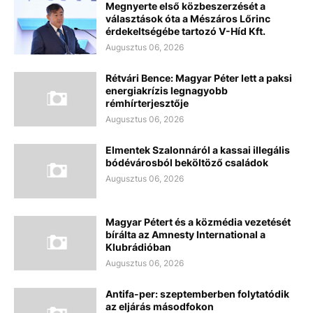
Megnyerte első közbeszerzését a
választások óta a Mészáros Lőrinc
érdekeltségébe tartozó V-Híd Kft.
Augusztus 06, 2026
Rétvári Bence: Magyar Péter lett a paksi
energiakrízis legnagyobb
rémhírterjesztője
Augusztus 06, 2026
Elmentek Szalonnáról a kassai illegális
bódévárosból beköltöző családok
Augusztus 06, 2026
Magyar Pétert és a közmédia vezetését
bírálta az Amnesty International a
Klubrádióban
Augusztus 06, 2026
Antifa-per: szeptemberben folytatódik
az eljárás másodfokon