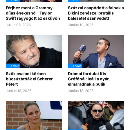
Férjhez ment a Grammy-
Százzal csapódott a falnak a
díjas énekesnő – Taylor
Bikini zenésze: brutális
Swift ragyogott az esküvőn
balesetet szenvedett
Július 05, 2026
Június 19, 2026
BULVÁR
BULVÁR
Szűk családi körben
Drámai fordulat Kis
búcsúztatták el Scherer
Grófónál: leáll a nyár,
Pétert
elmaradnak a bulik
Június 19, 2026
Június 18, 2026