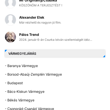
Mr Originality/Csabika
KÖSZÖNÖM A TERJESZTÉST !
Alexander Elek
Már nézhető és nagyon jó film.
Pálos Trend
2024. január 6-án Csurka István szellemiségét idéz...
VÁRMEGYEJÁRÁS
- Baranya Vármegye
- Borsod-Abaúj-Zemplén Vármegye
- Budapest
- Bács-Kiskun Vármegye
- Békés Vármegye
- Csongrád-Csanád Vármegye