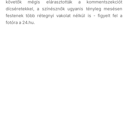
követők mégis elárasztották a kommentszekciót
dícséretekkel, a színésznők ugyanis tényleg mesésen
festenek több rétegnyi vakolat nélkül is - figyelt fel a
fotóra a 24.hu.