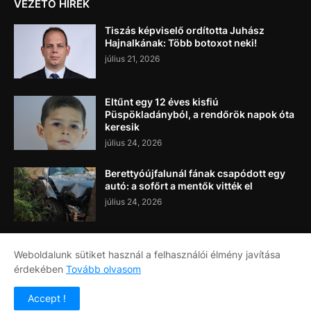
VEZETŐ HÍREK
Tiszás képviselő ordította Juhász
Hajnalkának: Több botoxot neki!
július 21, 2026
Eltűnt egy 12 éves kisfiú
Püspökladányból, a rendőrök napok óta
keresik
július 24, 2026
Berettyóújfalunál fának csapódott egy
autó: a sofőrt a mentők vitték el
július 24, 2026
Weboldalunk sütiket használ a felhasználói élmény javítása
érdekében
Tovább olvasom
Címlap
Rólunk
Kapcsolat
Accept !
Copyright ©
2026
Napi Újság