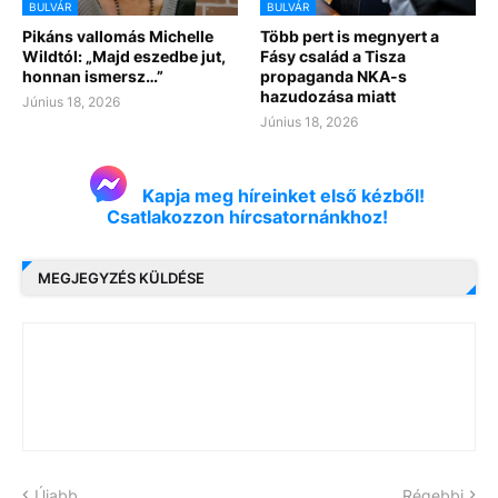
BULVÁR
BULVÁR
Pikáns vallomás Michelle
Több pert is megnyert a
Wildtól: „Majd eszedbe jut,
Fásy család a Tisza
honnan ismersz…”
propaganda NKA-s
hazudozása miatt
Június 18, 2026
Június 18, 2026
Kapja meg híreinket első kézből!
Csatlakozzon hírcsatornánkhoz!
MEGJEGYZÉS KÜLDÉSE
Újabb
Régebbi