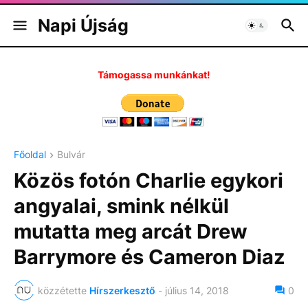
Napi Újság
Támogassa munkánkat!
Főoldal
Bulvár
Közös fotón Charlie egykori
angyalai, smink nélkül
mutatta meg arcát Drew
Barrymore és Cameron Diaz
közzétette
Hírszerkesztő
-
július 14, 2018
0