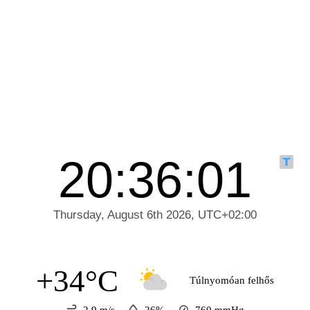
+34°C
Túlnyomóan felhős
2.9 m/s
26%
760
mmHg