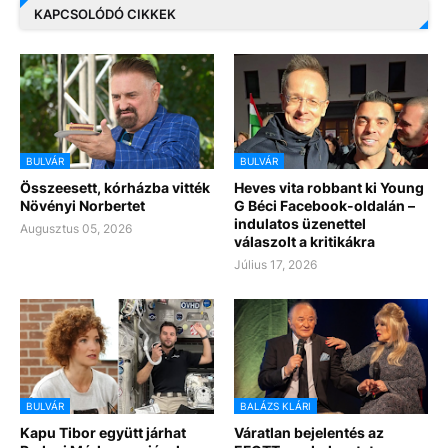
KAPCSOLÓDÓ CIKKEK
BULVÁR
BULVÁR
Összeesett, kórházba vitték
Heves vita robbant ki Young
Növényi Norbertet
G Béci Facebook-oldalán –
indulatos üzenettel
Augusztus 05, 2026
válaszolt a kritikákra
Július 17, 2026
BULVÁR
BALÁZS KLÁRI
Kapu Tibor együtt járhat
Váratlan bejelentés az