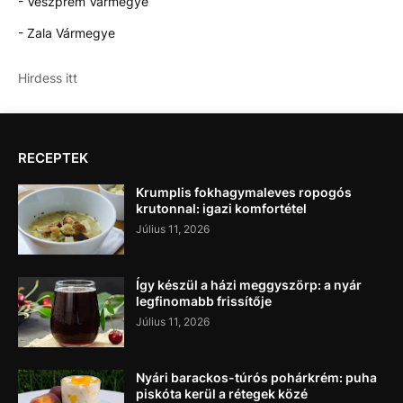
- Veszprém Vármegye
- Zala Vármegye
Hirdess itt
RECEPTEK
Krumplis fokhagymaleves ropogós
krutonnal: igazi komfortétel
Július 11, 2026
Így készül a házi meggyszörp: a nyár
legfinomabb frissítője
Július 11, 2026
Nyári barackos-túrós pohárkrém: puha
piskóta kerül a rétegek közé