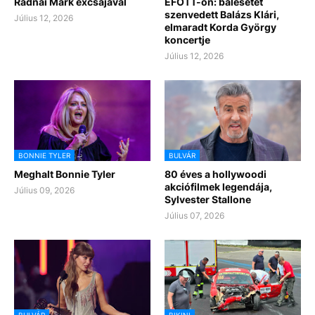
Radnai Márk excsajával
EFOTT-on: balesetet
szenvedett Balázs Klári,
Július 12, 2026
elmaradt Korda György
koncertje
Július 12, 2026
BONNIE TYLER
BULVÁR
Meghalt Bonnie Tyler
80 éves a hollywoodi
akciófilmek legendája,
Július 09, 2026
Sylvester Stallone
Július 07, 2026
BULVÁR
BIKINI