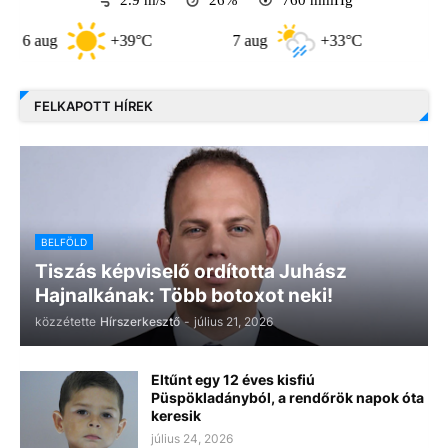
ug
+39°C
7 aug
+33°C
8 aug
FELKAPOTT HÍREK
BELFÖLD
Tiszás képviselő ordította Juhász
Hajnalkának: Több botoxot neki!
közzétette
Hírszerkesztő
-
július 21, 2026
Eltűnt egy 12 éves kisfiú
Püspökladányból, a rendőrök napok óta
keresik
július 24, 2026