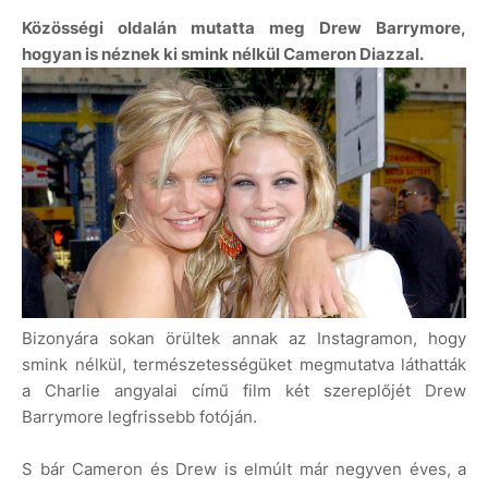
Közösségi oldalán mutatta meg Drew Barrymore,
hogyan is néznek ki smink nélkül Cameron Diazzal.
Bizonyára sokan örültek annak az Instagramon, hogy
smink nélkül, természetességüket megmutatva láthatták
a Charlie angyalai című film két szereplőjét Drew
Barrymore legfrissebb fotóján.
S bár Cameron és Drew is elmúlt már negyven éves, a