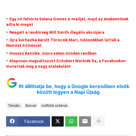
Egy nő feltörte Selena Gomez e-mailjét, majd az énekesnőnek
adta ki magát
Reagált a rendőrség Will Smith illegális akciójára
Újra kórházba került Törőcsik Mari, tolószékben látták a
Nemzet Színészét
Hosszú Katinka: nincs velem minden rendben
Alaposan megváltozott Schobert Norbiék fia, a Facebookon
mutatták meg a nagy átalakulást
Itt állíthatja be, hogy a Google keresőben elsők
között legyen a Napi Újság
Témák:
Bulvár
külföldi sztárok
Facebook