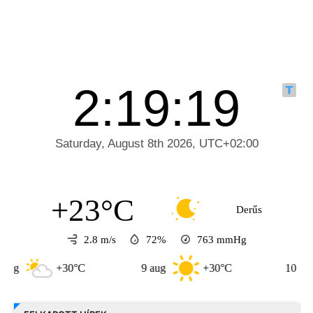
+23°C
Derűs
2.8 m/s
72%
763
mmHg
+30°C
9 aug
+30°C
10 aug
+33