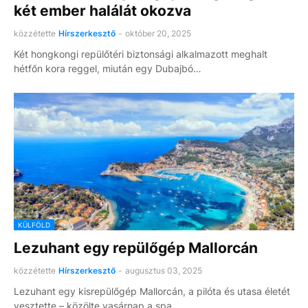
két ember halálát okozva
közzétette
Hírszerkesztő
-
október 20, 2025
Két hongkongi repülőtéri biztonsági alkalmazott meghalt
hétfőn kora reggel, miután egy Dubajbó…
KÜLFÖLD
Lezuhant egy repülőgép Mallorcán
közzétette
Hírszerkesztő
-
augusztus 03, 2025
Lezuhant egy kisrepülőgép Mallorcán, a pilóta és utasa életét
vesztette – közölte vasárnap a spa…