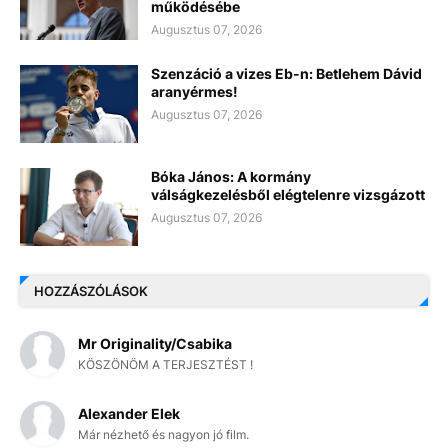
működésébe
Augusztus 07, 2026
Szenzáció a vizes Eb-n: Betlehem Dávid
aranyérmes!
Augusztus 07, 2026
Bóka János: A kormány
válságkezelésből elégtelenre vizsgázott
Augusztus 07, 2026
HOZZÁSZÓLÁSOK
Mr Originality/Csabika
KÖSZÖNÖM A TERJESZTÉST !
Alexander Elek
Már nézhető és nagyon jó film.