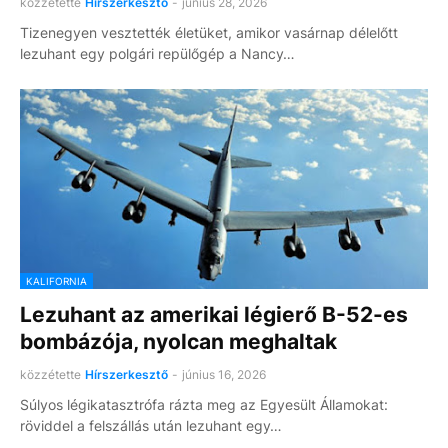
közzétette
Hírszerkesztő
-
június 28, 2026
Tizenegyen vesztették életüket, amikor vasárnap délelőtt
lezuhant egy polgári repülőgép a Nancy…
KALIFORNIA
Lezuhant az amerikai légierő B-52-es
bombázója, nyolcan meghaltak
közzétette
Hírszerkesztő
-
június 16, 2026
Súlyos légikatasztrófa rázta meg az Egyesült Államokat:
röviddel a felszállás után lezuhant egy…