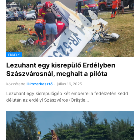
ERDÉLY
Lezuhant egy kisrepülő Erdélyben
Szászvárosnál, meghalt a pilóta
közzétette
Hírszerkesztő
-
július 16, 2025
Lezuhant egy kisrepülőgép két emberrel a fedélzetén kedd
délután az erdélyi Szászváros (Orăştie…