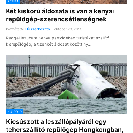
AFRIKA
Két kiskorú áldozata is van a kenyai
repülőgép-szerencsétlenségnek
közzétette
Hírszerkesztő
-
október 28, 2025
Reggel lezuhant Kenya partvidékén turistákat szállító
kisrepülőgép, a tizenkét áldozat között ny…
KÜLFÖLD
Kicsúszott a leszállópályáról egy
teherszállító repülőgép Hongkongban,