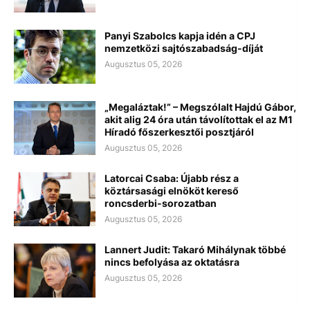
Panyi Szabolcs kapja idén a CPJ
nemzetközi sajtószabadság-díját
Augusztus 05, 2026
„Megaláztak!” – Megszólalt Hajdú Gábor,
akit alig 24 óra után távolítottak el az M1
Híradó főszerkesztői posztjáról
Augusztus 05, 2026
Latorcai Csaba: Újabb rész a
köztársasági elnököt kereső
roncsderbi-sorozatban
Augusztus 05, 2026
Lannert Judit: Takaró Mihálynak többé
nincs befolyása az oktatásra
Augusztus 05, 2026