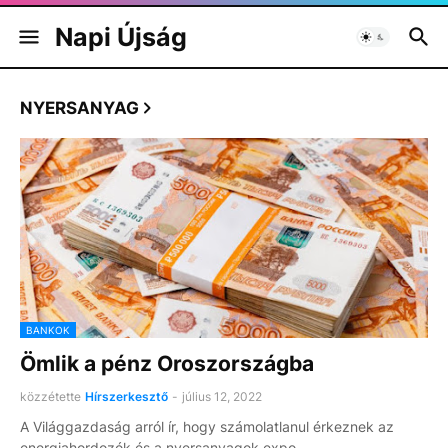
Napi Újság
NYERSANYAG
BANKOK
Ömlik a pénz Oroszországba
közzétette
Hírszerkesztő
-
július 12, 2022
A Világgazdaság arról ír, hogy számolatlanul érkeznek az
energiahordozók és a nyersanyagok expo…