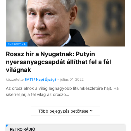
ENERGETIKA
Rossz hír a Nyugatnak: Putyin
nyersanyagcsapdát állíthat fel a fél
világnak
közzétette
(MTI / Napi Újság)
-
július 01, 2022
Az orosz elnök a világ legnagyobb lítiumkészletére hajt. Ha
sikerrel jár, a fél világ az oroszo…
Több bejegyzés betöltése
RETRO RÁDIÓ