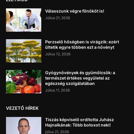
Válasszunk végre főnököt is!
Július 21, 2026
Perzselő hőségben is virágzik: ezért
ültetik egyre többen ezt a növényt
Július 12, 2026
Gyógynövények és gyümölcsök: a
természet értékes vegyületei az
egészség szolgálatában
Július 11, 2026
VEZETŐ HÍREK
Tiszás képviselő ordította Juhász
Hajnalkának: Több botoxot neki!
július 21, 2026