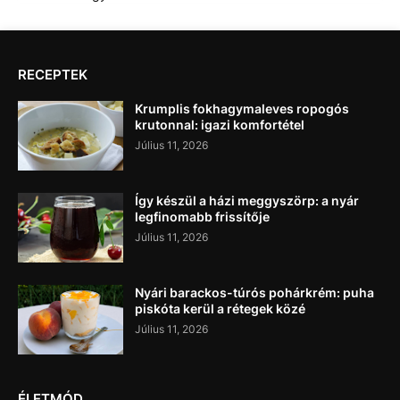
RECEPTEK
Krumplis fokhagymaleves ropogós
krutonnal: igazi komfortétel
Július 11, 2026
Így készül a házi meggyszörp: a nyár
legfinomabb frissítője
Július 11, 2026
Nyári barackos-túrós pohárkrém: puha
piskóta kerül a rétegek közé
Július 11, 2026
ÉLETMÓD