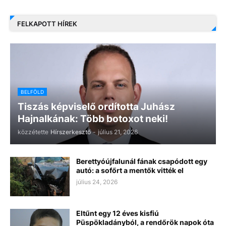
FELKAPOTT HÍREK
BELFÖLD
Tiszás képviselő ordította Juhász
Hajnalkának: Több botoxot neki!
közzétette
Hírszerkesztő
-
július 21, 2026
Berettyóújfalunál fának csapódott egy
autó: a sofőrt a mentők vitték el
július 24, 2026
Eltűnt egy 12 éves kisfiú
Püspökladányból, a rendőrök napok óta