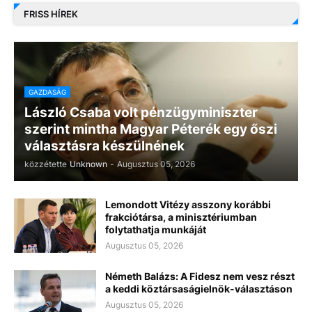
FRISS HÍREK
GAZDASÁG
László Csaba volt pénzügyminiszter
szerint mintha Magyar Péterék egy őszi
választásra készülnének
közzétette
Unknown
-
Augusztus 05, 2026
Lemondott Vitézy asszony korábbi
frakciótársa, a minisztériumban
folytathatja munkáját
Augusztus 05, 2026
Németh Balázs: A Fidesz nem vesz részt
a keddi köztársaságielnök-választáson
Augusztus 05, 2026