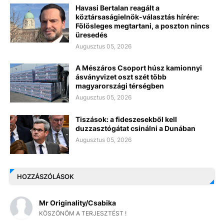
Havasi Bertalan reagált a
köztársaságielnök-választás hírére:
Fölösleges megtartani, a poszton nincs
üresedés
Augusztus 05, 2026
A Mészáros Csoport húsz kamionnyi
ásványvizet oszt szét több
magyarországi térségben
Augusztus 05, 2026
Tiszások: a fideszesekből kell
duzzasztógátat csinálni a Dunában
Augusztus 05, 2026
HOZZÁSZÓLÁSOK
Mr Originality/Csabika
KÖSZÖNÖM A TERJESZTÉST !