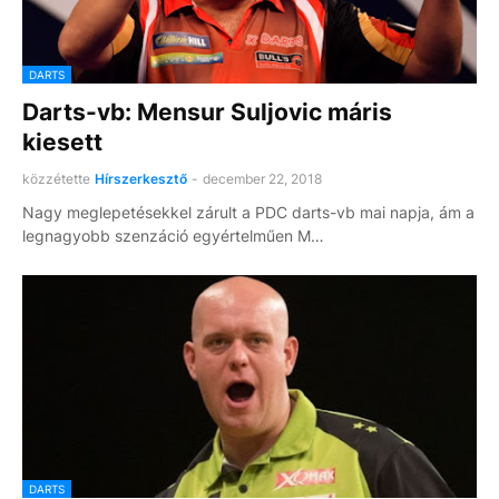
DARTS
Darts-vb: Mensur Suljovic máris
kiesett
közzétette
Hírszerkesztő
-
december 22, 2018
Nagy meglepetésekkel zárult a PDC darts-vb mai napja, ám a
legnagyobb szenzáció egyértelműen M…
DARTS