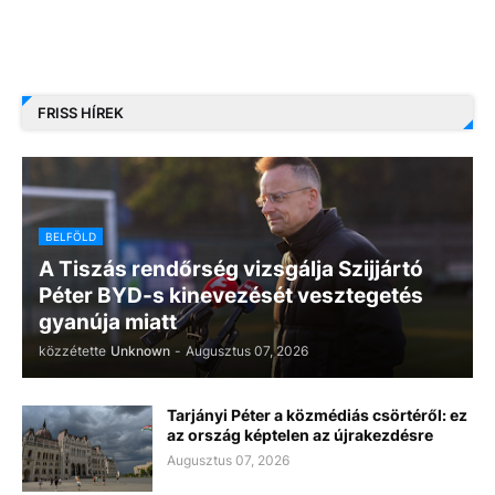
FRISS HÍREK
BELFÖLD
A Tiszás rendőrség vizsgálja Szijjártó
Péter BYD-s kinevezését vesztegetés
gyanúja miatt
közzétette
Unknown
-
Augusztus 07, 2026
Tarjányi Péter a közmédiás csörtéről: ez
az ország képtelen az újrakezdésre
Augusztus 07, 2026