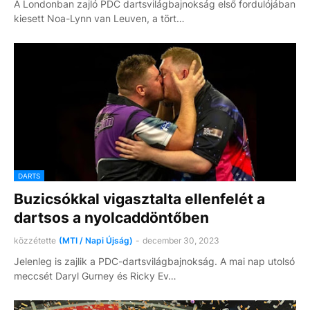
A Londonban zajló PDC dartsvilágbajnokság első fordulójában
kiesett Noa-Lynn van Leuven, a tört…
DARTS
Buzicsókkal vigasztalta ellenfelét a
dartsos a nyolcaddöntőben
közzétette
(MTI / Napi Újság)
-
december 30, 2023
Jelenleg is zajlik a PDC-dartsvilágbajnokság. A mai nap utolsó
meccsét Daryl Gurney és Ricky Ev…