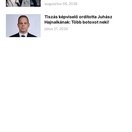
augusztus 06, 2026
Tiszás képviselő ordította Juhász
Hajnalkának: Több botoxot neki!
július 21, 2026