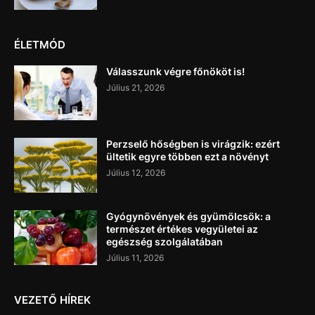
ÉLETMÓD
Válasszunk végre főnököt is!
Július 21, 2026
Perzselő hőségben is virágzik: ezért
ültetik egyre többen ezt a növényt
Július 12, 2026
Gyógynövények és gyümölcsök: a
természet értékes vegyületei az
egészség szolgálatában
Július 11, 2026
VEZETŐ HÍREK