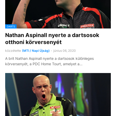
DARTS
Nathan Aspinall nyerte a dartsosok
otthoni körversenyét
közzétette
(MTI / Napi Újság)
-
június 06, 2020
A brit Nathan Aspinall nyerte a dartsosok különleges
körversenyét, a PDC Home Tourt, amelyet a…