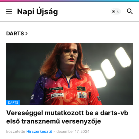
Napi Újság
DARTS
DARTS
Vereséggel mutatkozott be a darts-vb
első transznemű versenyzője
közzétette
Hírszerkesztő
-
december 17, 2024