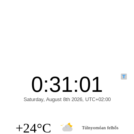
+24°C
Túlnyomóan felhős