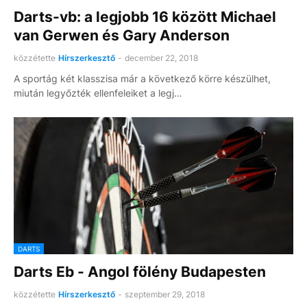
Darts-vb: a legjobb 16 között Michael
van Gerwen és Gary Anderson
közzétette
Hírszerkesztő
-
december 22, 2018
A sportág két klasszisa már a következő körre készülhet,
miután legyőzték ellenfeleiket a legj…
DARTS
Darts Eb - Angol fölény Budapesten
közzétette
Hírszerkesztő
-
szeptember 29, 2018