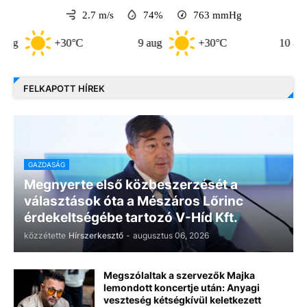
2.7 m/s
74%
763
mmHg
+30°C
9 aug
+30°C
10 aug
FELKAPOTT HÍREK
GAZDASÁG
Megnyerte első közbeszerzését a
választások óta a Mészáros Lőrinc
érdekeltségébe tartozó V-Híd Kft.
közzétette
Hírszerkesztő
-
augusztus 06, 2026
Megszólaltak a szervezők Majka
lemondott koncertje után: Anyagi
veszteség kétségkívül keletkezett