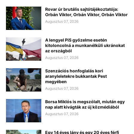
Rovar úr brutális sajtótájékoztatója:
Orbán Viktor, Orbán Viktor, Orbán Viktor
Augusztus 07, 2026
A lengyel PiS győzelme esetén
kitoloncolná a munkanélküli ukránokat
az országból
Augusztus 07, 2026
Szenzációs honfoglalás kori
aranyleletekre bukkantak Pest
megyében
Augusztus 07, 2026
Borsa Miklós is megszólalt, miután egy
nap alatt kivágták az új közmédiából
Augusztus 07, 2026
Egy 14 éves lány és egy 20 éves férfi