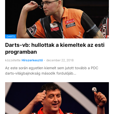
DARTS
Darts-vb: hullottak a kiemeltek az esti
programban
közzétette
Hírszerkesztő
-
december 22, 2018
Az este során egyetlen kiemelt sem jutott tovább a PDC
darts-világbajnokság második fordulójáb…