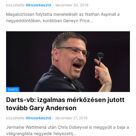
közzétette
Hírszerkesztő
-
december 30, 2018
Magabiztosan folytatta menetelését az Nathan Aspinall a
negyeddöntőben, korábban Gerwyn Price…
DARTS
Darts-vb: izgalmas mérkőzésen jutott
tovább Gary Anderson
közzétette
Hírszerkesztő
-
december 27, 2018
Jermaine Wattimena után Chris Dobeyval is meggyűlt a baja a
világranglista negyedik helyezettj…