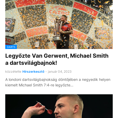
DARTS
Legyőzte Van Gerwent, Michael Smith
a dartsvilágbajnok!
közzétette
Hírszerkesztő
-
január 04, 2023
A londoni dartsvilágbajnokság döntőjében a negyedik helyen
kiemelt Michael Smith 7:4-re legyőzte…