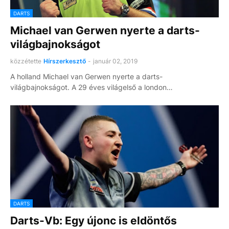
DARTS
Michael van Gerwen nyerte a darts-
világbajnokságot
közzétette
Hírszerkesztő
-
január 02, 2019
A holland Michael van Gerwen nyerte a darts-
világbajnokságot. A 29 éves világelső a london…
DARTS
Darts-Vb: Egy újonc is eldöntős