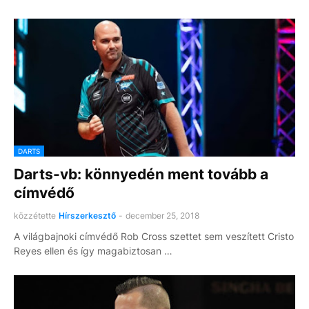
DARTS
Darts-vb: könnyedén ment tovább a
címvédő
közzétette
Hírszerkesztő
-
december 25, 2018
A világbajnoki címvédő Rob Cross szettet sem veszített Cristo
Reyes ellen és így magabiztosan …