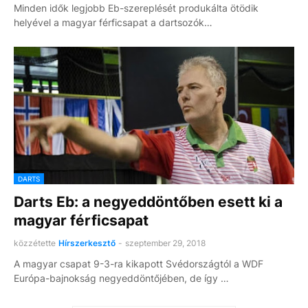
Minden idők legjobb Eb-szereplését produkálta ötödik
helyével a magyar férficsapat a dartsozók…
DARTS
Darts Eb: a negyeddöntőben esett ki a
magyar férficsapat
közzétette
Hírszerkesztő
-
szeptember 29, 2018
A magyar csapat 9-3-ra kikapott Svédországtól a WDF
Európa-bajnokság negyeddöntőjében, de így …