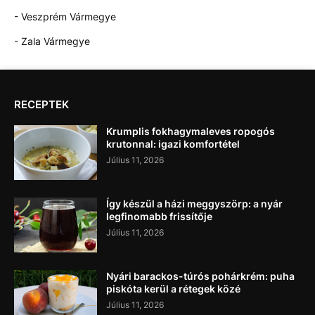
- Veszprém Vármegye
- Zala Vármegye
RECEPTEK
Krumplis fokhagymaleves ropogós
krutonnal: igazi komfortétel
Július 11, 2026
Így készül a házi meggyszörp: a nyár
legfinomabb frissítője
Július 11, 2026
Nyári barackos-túrós pohárkrém: puha
piskóta kerül a rétegek közé
Július 11, 2026