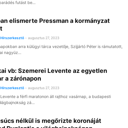
parádés futást be…
ban elismerte Pressman a kormányzat
t
Hírszerkesztő
-
augusztus 27, 2023
apokban arra külügyi tárca vezetője, Szijjártó Péter is rámutatott,
iai nagyüz…
kai vb: Szemerei Levente az egyetlen
r a zárónapon
Hírszerkesztő
-
augusztus 27, 2023
Levente a férfi maratonon áll rajthoz vasárnap, a budapesti
 világbajnokság zá…
súcs nélkül is megőrizte koronáját