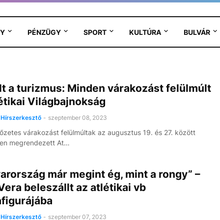
Y
PÉNZÜGY
SPORT
KULTÚRA
BULVÁR
t a turizmus: Minden várakozást felülmúlt
étikai Világbajnokság
Hírszerkesztő
-
szeptember 08, 2023
őzetes várakozást felülmúltak az augusztus 19. és 27. között
en megrendezett At…
rország már megint ég, mint a rongy” –
era beleszállt az atlétikai vb
figurájába
Hírszerkesztő
-
szeptember 07, 2023