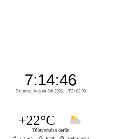
+22°C
Túlnyomóan derűs
2.7 m/s
64%
764
mmHg