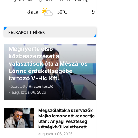
8 aug
+30°C
9 aug
+30°C
FELKAPOTT HÍREK
GAZDASÁG
Megnyerte első
közbeszerzését a
választások óta a Mészáros
Lőrinc érdekeltségébe
tartozó V-Híd Kft.
közzétette
Hírszerkesztő
-
augusztus 06, 2026
Megszólaltak a szervezők
Majka lemondott koncertje
után: Anyagi veszteség
kétségkívül keletkezett
augusztus 06, 2026