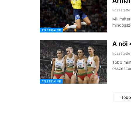
Arman
közzétette
Milliméte
mindössz
ATLÉTIKAI VB
A női 
közzétette
Több mint
összesíté
ATLÉTIKAI VB
Több