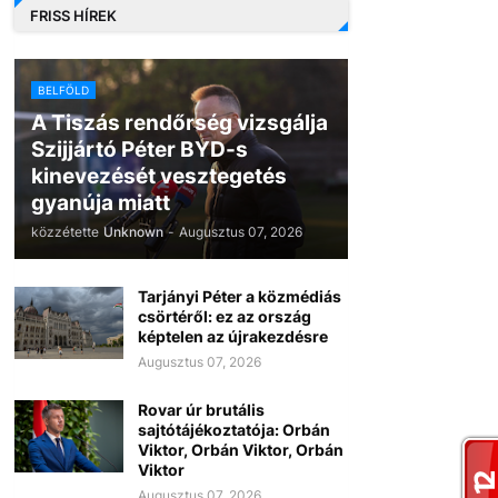
FRISS HÍREK
BELFÖLD
A Tiszás rendőrség vizsgálja
Szijjártó Péter BYD-s
kinevezését vesztegetés
gyanúja miatt
közzétette
Unknown
-
Augusztus 07, 2026
Tarjányi Péter a közmédiás
csörtéről: ez az ország
képtelen az újrakezdésre
Augusztus 07, 2026
Rovar úr brutális
sajtótájékoztatója: Orbán
Viktor, Orbán Viktor, Orbán
Viktor
Augusztus 07, 2026