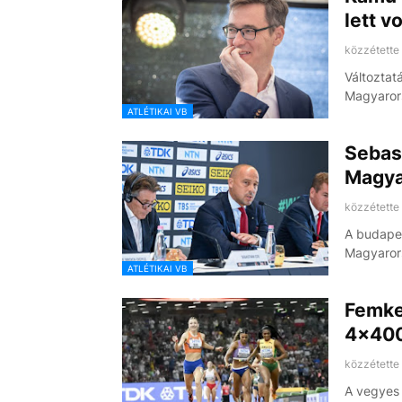
lett v
közzétette
Változtat
Magyaror
ATLÉTIKAI VB
Sebast
Magya
közzétette
A budapes
Magyaror
ATLÉTIKAI VB
Femke 
4x400
közzétette
A vegyes 