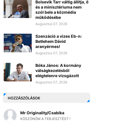
Bolsevik Tarr váltig állítja, ő
és a minisztériuma nem
szól bele a közmédia
működésébe
Augusztus 07, 2026
Szenzáció a vizes Eb-n:
Betlehem Dávid
aranyérmes!
Augusztus 07, 2026
Bóka János: A kormány
válságkezelésből
elégtelenre vizsgázott
Augusztus 07, 2026
HOZZÁSZÓLÁSOK
Mr Originality/Csabika
KÖSZÖNÖM A TERJESZTÉST !