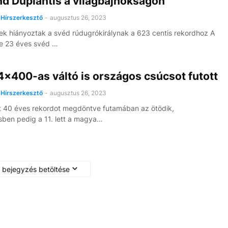
d Duplantis a világbajnokságon
Hírszerkesztő
-
augusztus 26, 2023
rek hiányoztak a svéd rúdugrókirálynak a 623 centis rekordhoz A
e 23 éves svéd …
4x400-as váltó is országos csúcsot futott
Hírszerkesztő
-
augusztus 26, 2023
 40 éves rekordot megdöntve futamában az ötödik,
sben pedig a 11. lett a magya…
 bejegyzés betöltése