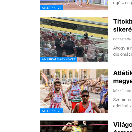
egészen 
ATLÉTIKAI VB
Titok
sikeré
közzétette
Ahogy a n
diplomác
AMERIKAI NAGYKÖVET
Atléti
magya
közzétette
Szemerei 
atlétikai
ATLÉTIKAI VB
Világc