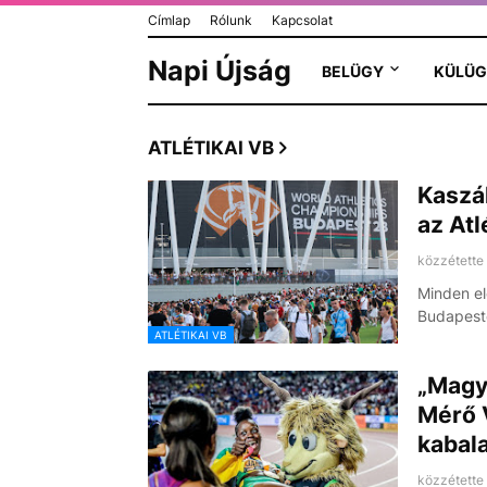
Címlap
Rólunk
Kapcsolat
Napi Újság
BELÜGY
KÜLÜG
ATLÉTIKAI VB
Kaszál
az Atl
közzétette
Minden el
Budapest
ATLÉTIKAI VB
„Magya
Mérő V
kabala
közzétette