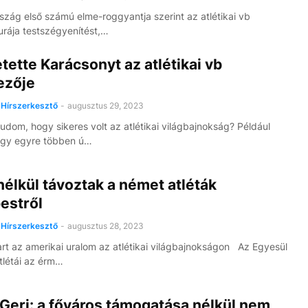
zág első számú elme-roggyantja szerint az atlétikai vb
urája testszégyenítést,…
tette Karácsonyt az atlétikai vb
ezője
Hírszerkesztő
-
augusztus 29, 2023
udom, hogy sikeres volt az atlétikai világbajnokság? Például
ogy egyre többen ú…
élkül távoztak a német atléták
estről
Hírszerkesztő
-
augusztus 28, 2023
rt az amerikai uralom az atlétikai világbajnokságon Az Egyesül
tlétái az érm…
Geri: a főváros támogatása nélkül nem