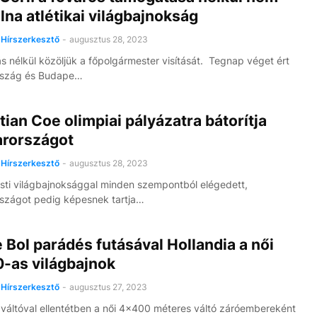
olna atlétikai világbajnokság
Hírszerkesztő
-
augusztus 28, 2023
ás nélkül közöljük a főpolgármester visítását. Tegnap véget ért
szág és Budape…
ian Coe olimpiai pályázatra bátorítja
rországot
Hírszerkesztő
-
augusztus 28, 2023
ti világbajnoksággal minden szempontból elégedett,
szágot pedig képesnek tartja…
Bol parádés futásával Hollandia a női
-as világbajnok
Hírszerkesztő
-
augusztus 27, 2023
váltóval ellentétben a női 4x400 méteres váltó záróembereként