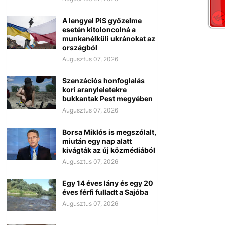
A lengyel PiS győzelme
esetén kitoloncolná a
munkanélküli ukránokat az
országból
Augusztus 07, 2026
Szenzációs honfoglalás
kori aranyleletekre
bukkantak Pest megyében
Augusztus 07, 2026
Borsa Miklós is megszólalt,
miután egy nap alatt
kivágták az új közmédiából
Augusztus 07, 2026
Egy 14 éves lány és egy 20
éves férfi fulladt a Sajóba
Augusztus 07, 2026