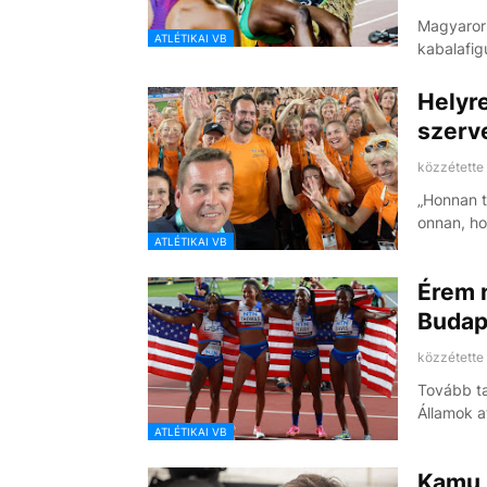
Magyarors
ATLÉTIKAI VB
kabalafig
Helyre
szerv
közzétette
„Honnan t
onnan, h
ATLÉTIKAI VB
Érem n
Budap
közzétette
Tovább ta
Államok a
ATLÉTIKAI VB
Kamu 