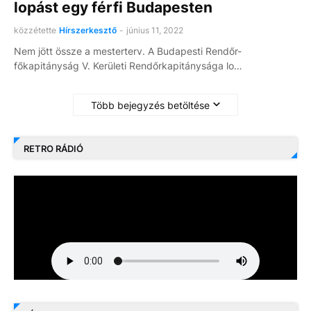
lopást egy férfi Budapesten
közzétette
Hírszerkesztő
-
június 11, 2022
Nem jött össze a mesterterv. A Budapesti Rendőr-
főkapitányság V. Kerületi Rendőrkapitánysága lo…
Több bejegyzés betöltése
RETRO RÁDIÓ