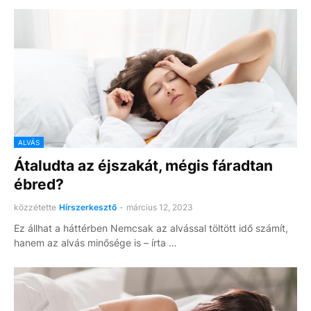
ALVÁS
Átaludta az éjszakát, mégis fáradtan
ébred?
közzétette
Hírszerkesztő
-
március 12, 2023
Ez állhat a háttérben Nemcsak az alvással töltött idő számít,
hanem az alvás minősége is – írta …