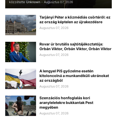
közzétette
Unknown
-
Augusztus 07, 2026
Tarjányi Péter a közmédiás csörtéről: ez
az ország képtelen az újrakezdésre
Augusztus 07, 2026
Rovar úr brutális sajtótájékoztatója:
Orbán Viktor, Orbán Viktor, Orbán Viktor
Augusztus 07, 2026
A lengyel PiS győzelme esetén
kitoloncolná a munkanélküli ukránokat
az országból
Augusztus 07, 2026
Szenzációs honfoglalás kori
aranyleletekre bukkantak Pest
megyében
Augusztus 07, 2026