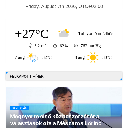
+27°C
Túlnyomóan felhős
3.2 m/s
62%
762
mmHg
7 aug
+32°C
8 aug
+30°C
9 a
FELKAPOTT HÍREK
GAZDASÁG
Megnyerte első közbeszerzését a
választások óta a Mészáros Lőrinc