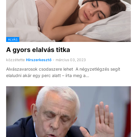
ALVÁS
A gyors elalvás titka
közzétette
Hírszerkesztő
-
március 03, 2023
Alvászavarosok csodaszere lehet A négyzetlégzés segít
elaludni akár egy perc alatt – írta meg a…