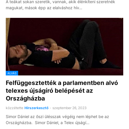
A teákat sokan szeretik, vannak, akik élénkíteni szeretnék
magukat, mások épp az elalváshoz hív…
ALVÁS
Felfüggesztették a parlamentben alvó
telexes újságíró belépését az
Országházba
közzétette
Hírszerkesztő
-
szeptember 26, 2023
Simor Dániel az őszi ülésszak végéig nem léphet be az
Országházba. Simor Dániel, a Telex újságí…