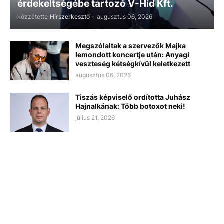
érdekeltségébe tartozó V-Híd Kft.
közzétette
Hírszerkesztő
-
augusztus 06, 2026
Megszólaltak a szervezők Majka
lemondott koncertje után: Anyagi
veszteség kétségkívül keletkezett
augusztus 06, 2026
Tiszás képviselő ordította Juhász
Hajnalkának: Több botoxot neki!
július 21, 2026