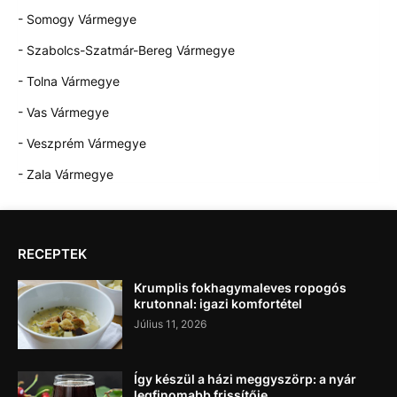
- Somogy Vármegye
- Szabolcs-Szatmár-Bereg Vármegye
- Tolna Vármegye
- Vas Vármegye
- Veszprém Vármegye
- Zala Vármegye
RECEPTEK
Krumplis fokhagymaleves ropogós
krutonnal: igazi komfortétel
Július 11, 2026
Így készül a házi meggyszörp: a nyár
legfinomabb frissítője