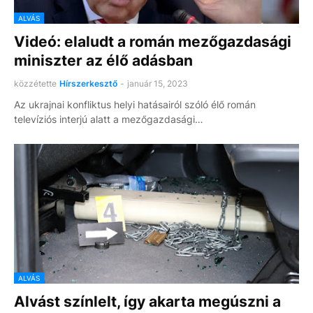
ALVÁS
Videó: elaludt a román mezőgazdasági
miniszter az élő adásban
közzétette
Hírszerkesztő
-
január 15, 2023
Az ukrajnai konfliktus helyi hatásairól szóló élő román
televíziós interjú alatt a mezőgazdasági…
ALVÁS
Alvást színlelt, így akarta megúszni a