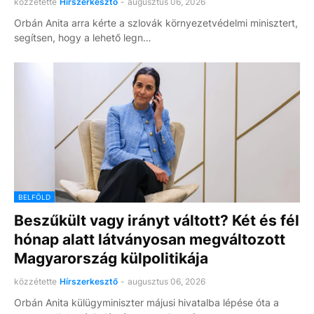
közzétette
Hírszerkesztő
-
augusztus 06, 2026
Orbán Anita arra kérte a szlovák környezetvédelmi minisztert,
segítsen, hogy a lehető legn…
BELFÖLD
Beszűkült vagy irányt váltott? Két és fél
hónap alatt látványosan megváltozott
Magyarország külpolitikája
közzétette
Hírszerkesztő
-
augusztus 06, 2026
Orbán Anita külügyminiszter májusi hivatalba lépése óta a