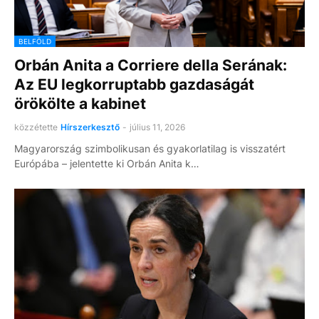
BELFÖLD
Orbán Anita a Corriere della Serának:
Az EU legkorruptabb gazdaságát
örökölte a kabinet
közzétette
Hírszerkesztő
-
július 11, 2026
Magyarország szimbolikusan és gyakorlatilag is visszatért
Európába – jelentette ki Orbán Anita k…