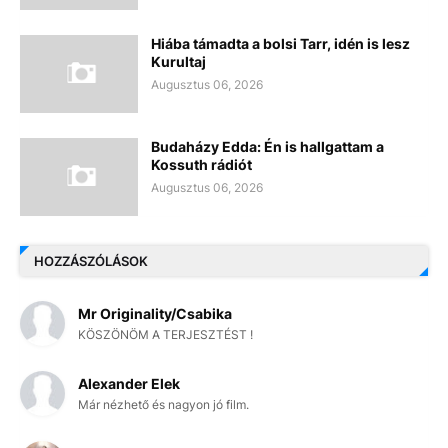
Hiába támadta a bolsi Tarr, idén is lesz
Kurultaj
Augusztus 06, 2026
Budaházy Edda: Én is hallgattam a
Kossuth rádiót
Augusztus 06, 2026
HOZZÁSZÓLÁSOK
Mr Originality/Csabika
KÖSZÖNÖM A TERJESZTÉST !
Alexander Elek
Már nézhető és nagyon jó film.