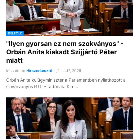
BELFÖLD
"Ilyen gyorsan ez nem szokványos" -
Orbán Anita kiakadt Szijjártó Péter
miatt
közzétette
Hírszerkesztő
-
július 17, 2026
Orbán Anita külügyminiszter a Parlamentben nyilatkozott a
szivárványos RTL Híradónak. Kife…