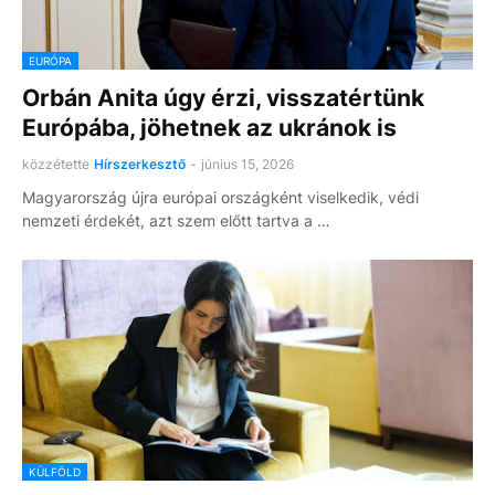
EURÓPA
Orbán Anita úgy érzi, visszatértünk
Európába, jöhetnek az ukránok is
közzétette
Hírszerkesztő
-
június 15, 2026
Magyarország újra európai országként viselkedik, védi
nemzeti érdekét, azt szem előtt tartva a …
KÜLFÖLD