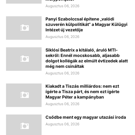
Augusztus 06, 2026
Panyi Szabolccsal építene „valódi
szuverén külpolitikát” a Magyar Külügyi
Intézet új vezetője
Augusztus 06, 2026
Siklósi Beatrix a kitálaló, áruló MTI-
sekről: Ennél mocskosabb, aljasabb
dolgot kollégák az elmúlt évtizedek alatt
még nem csináltak
Augusztus 06, 2026
Kiakadt a Tiszás milliárdos: nem ezt
ígérte a Tisza párt, és nem ezt ígérte
Magyar Péter a kampányban
Augusztus 06, 2026
Csődbe ment egy magyar utazási iroda
Augusztus 06, 2026