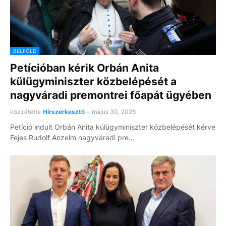
BELFÖLD
Petícióban kérik Orbán Anita
külügyminiszter közbelépését a
nagyváradi premontrei főapát ügyében
közzétette
Hírszerkesztő
-
május 30, 2026
Petíció indult Orbán Anita külügyminiszter közbelépését kérve
Fejes Rudolf Anzelm nagyváradi pre…