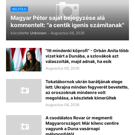
BELFÖLD
Magyar Péter saját bejegyzése alá
kommentelt: "a centik igenis számítanak"
közzétette
Unknown
-
Augusztus 06, 2026
"Itt mindenki kőprofi" - Orbán Anita több
vizet kért a Dunába, a szlovákok azt
válaszolták, majd adnak, ha esik
Augusztus 06, 2026
Tokatábornok ukrán barátjának elege
lett: Ukrajna minden fegyverét bevetette,
az oroszoknak mindenre volt
megoldása, a készletek kimerültek
Augusztus 06, 2026
A csodálatos Rovar úr megmenti
Magyarországot: Már kilenc centire
vagyunk a Duna vasárnapi
mélypontjától