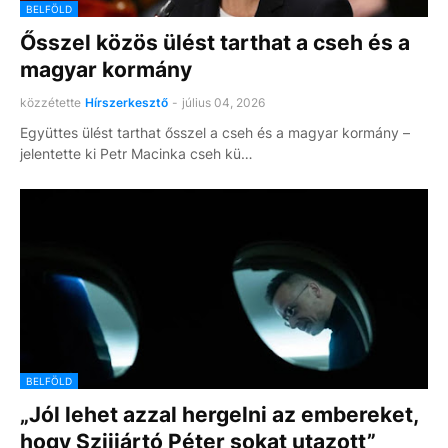
BELFÖLD
Ősszel közös ülést tarthat a cseh és a
magyar kormány
közzétette
Hírszerkesztő
-
július 04, 2026
Együttes ülést tarthat ősszel a cseh és a magyar kormány –
jelentette ki Petr Macinka cseh kü…
BELFÖLD
„Jól lehet azzal hergelni az embereket,
hogy Szijjártó Péter sokat utazott”