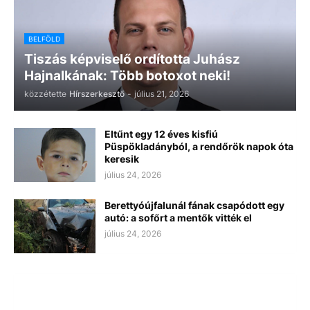
BELFÖLD
Tiszás képviselő ordította Juhász
Hajnalkának: Több botoxot neki!
közzétette
Hírszerkesztő
-
július 21, 2026
Eltűnt egy 12 éves kisfiú
Püspökladányból, a rendőrök napok óta
keresik
július 24, 2026
Berettyóújfalunál fának csapódott egy
autó: a sofőrt a mentők vitték el
július 24, 2026