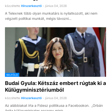
közzétette
Hírszerkesztő
-
június 04, 2026
A Telexnek több olyan munkatárs is nyilatkozott, aki nem
végzett politikai munkát, mégis távozni…
BELFÖLD
Budai Gyula: Kétszáz embert rúgtak ki a
Külügyminisztériumból
közzétette
Hírszerkesztő
-
június 04, 2026
Az alábbiakat írta a Fidesz politikusa a Facebookon. „Orbán
Anita külügyminiszter asszony minis…