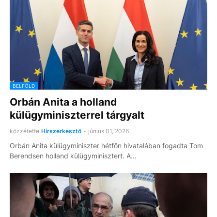
BELFÖLD
Orbán Anita a holland
külügyminiszterrel tárgyalt
közzétette
Hírszerkesztő
-
június 01, 2026
Orbán Anita külügyminiszter hétfőn hivatalában fogadta Tom
Berendsen holland külügyminisztert. A…