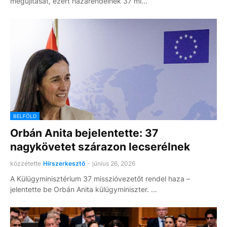
megújítását, ezért hazarendelnek 37 mi…
BELFÖLD
Orbán Anita bejelentette: 37
nagykövetet szárazon lecserélnek
közzétette
Hírszerkesztő
-
június 26, 2026
A Külügyminisztérium 37 misszióvezetőt rendel haza –
jelentette be Orbán Anita külügyminiszter. …