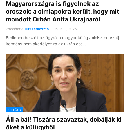
Magyarországra is figyelnek az
oroszok: a címlapokra került, hogy mit
mondott Orbán Anita Ukrajnáról
közzétette
Hírszerkesztő
-
június 11, 2026
Berlinben beszélt az ügyről a magyar külügyminiszter. Az új
kormány nem akadályozza az ukrán csa…
BELFÖLD
Áll a bál! Tiszára szavaztak, dobálják ki
őket a külügyből