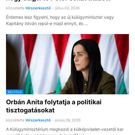
közzétette
Hírszerkesztő
-
július 02, 2026
Érdemes lesz figyelni, hogy az új külügyminiszter vagy
Kapitány István repül-e majd ennyit, és …
BELFÖLD
Orbán Anita folytatja a politikai
tisztogatásokat
közzétette
Hírszerkesztő
-
június 26, 2026
A Külügyminisztérium megkezdi a külképviselet-vezetői kar