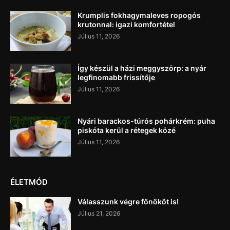
Krumplis fokhagymaleves ropogós
krutonnal: igazi komfortétel
Július 11, 2026
Így készül a házi meggyszörp: a nyár
legfinomabb frissítője
Július 11, 2026
Nyári barackos-túrós pohárkrém: puha
piskóta kerül a rétegek közé
Július 11, 2026
ÉLETMÓD
Válasszunk végre főnököt is!
Július 21, 2026