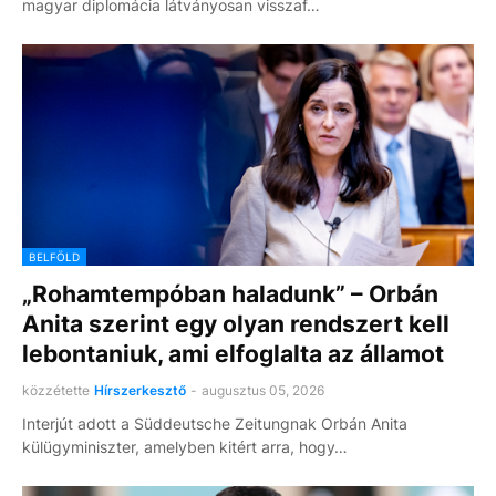
magyar diplomácia látványosan visszaf…
BELFÖLD
„Rohamtempóban haladunk” – Orbán
Anita szerint egy olyan rendszert kell
lebontaniuk, ami elfoglalta az államot
közzétette
Hírszerkesztő
-
augusztus 05, 2026
Interjút adott a Süddeutsche Zeitungnak Orbán Anita
külügyminiszter, amelyben kitért arra, hogy…