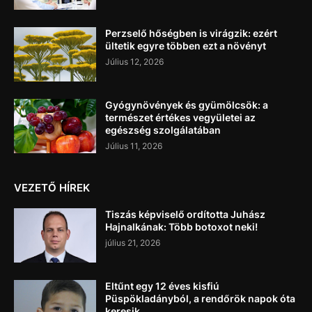
Perzselő hőségben is virágzik: ezért
ültetik egyre többen ezt a növényt
Július 12, 2026
Gyógynövények és gyümölcsök: a
természet értékes vegyületei az
egészség szolgálatában
Július 11, 2026
VEZETŐ HÍREK
Tiszás képviselő ordította Juhász
Hajnalkának: Több botoxot neki!
július 21, 2026
Eltűnt egy 12 éves kisfiú
Püspökladányból, a rendőrök napok óta
keresik