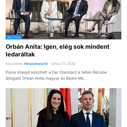
BELFÖLD
Orbán Anita: Igen, elég sok mindent
ledaráltak
közzétette
Hírszerkesztő
-
június 21, 2026
Páros interjút készített a Der Standard a héten Bécsbe
látogató Orbán Anita magyar és Beate Me…