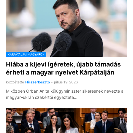
KÁRPÁTALJAI MAGYAROK
Hiába a kijevi ígéretek, újabb támadás
érheti a magyar nyelvet Kárpátalján
közzétette
Hírszerkesztő
-
július 19, 2026
Miközben Orbán Anita külügyminiszter sikeresnek nevezte a
magyar–ukrán szakértői egyezteté…