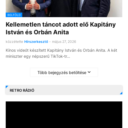
BELFÖLD
Kellemetlen táncot adott elő Kapitány
István és Orbán Anita
közzétette
Hírszerkesztő
-
május 27, 2026
Kínos videót készített Kapitány István és Orbán Anita. A két
miniszter egy népszerű TikTok-tr…
Több bejegyzés betöltése
RETRO RÁDIÓ