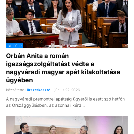
BELFÖLD
Orbán Anita a román
igazságszolgáltatást védte a
nagyváradi magyar apát kilakoltatása
ügyében
közzétette
Hírszerkesztő
-
június 22, 2026
A nagyváradi premontrei apátság ügyéről is esett szó hétfőn
az Országgyűlésben, az azonnali kérd…