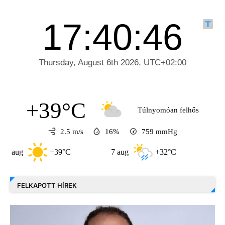
+39°C
Túlnyomóan felhős
2.5 m/s
16%
759
mmHg
+39°C
7 aug
+32°C
8 aug
+3
FELKAPOTT HÍREK