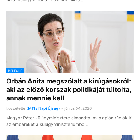
BELFÖLD
Orbán Anita megszólalt a kirúgásokról:
aki az előző korszak politikáját túltolta,
annak mennie kell
közzétette
(MTI / Napi Újság)
-
június 04, 2026
Magyar Péter külügyminisztere elmondta, mi alapján rúgják ki
az embereket a külügyminisztériumbó…