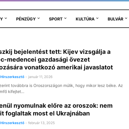
Y
PÉNZÜGY
SPORT
KULTÚRA
BULVÁR
zkij bejelentést tett: Kijev vizsgálja a
c-medencei gazdasági övezet
ozására vonatkozó amerikai javaslatot
Hírszerkesztő
-
január 11, 2026
zerint továbbra is Oroszországon múlik, hogy mikor lesz béke. Az
amfő kifejtet…
lenül nyomulnak előre az oroszok: nem
t foglaltak most el Ukrajnában
Hírszerkesztő
-
február 13, 2025