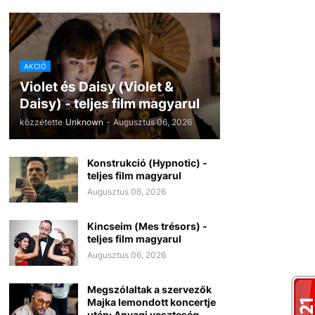
AKCIÓ
Violet és Daisy (Violet &
Daisy) - teljes film magyarul
közzétette
Unknown
-
Augusztus 06, 2026
Konstrukció (Hypnotic) -
teljes film magyarul
Augusztus 06, 2026
Kincseim (Mes trésors) -
teljes film magyarul
Augusztus 06, 2026
Megszólaltak a szervezők
Majka lemondott koncertje
után: Anyagi veszteség