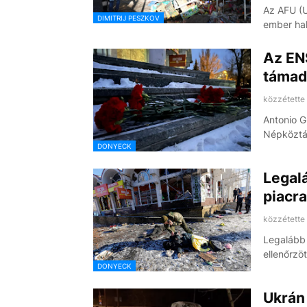
Az AFU (U
DIMITRIJ PESZKOV
ember hal
Az ENS
támadá
közzétette
Antonio G
Népköztá
DONYECK
Legal
piacr
közzétette
Legalább 
ellenőrzö
DONYECK
Ukrán