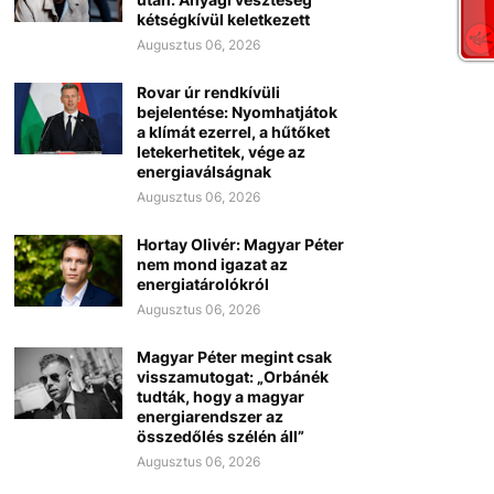
kétségkívül keletkezett
Augusztus 06, 2026
Rovar úr rendkívüli
bejelentése: Nyomhatjátok
a klímát ezerrel, a hűtőket
letekerhetitek, vége az
energiaválságnak
Augusztus 06, 2026
Hortay Olivér: Magyar Péter
nem mond igazat az
energiatárolókról
Augusztus 06, 2026
Magyar Péter megint csak
visszamutogat: „Orbánék
tudták, hogy a magyar
energiarendszer az
összedőlés szélén áll”
Augusztus 06, 2026