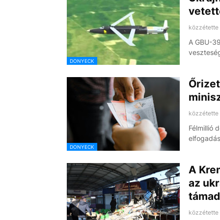
vetett
közzétette
A GBU-39
veszteség
DONYECK
Őrizet
minisz
közzétette
Félmillió
elfogadás
DONYECK
A Kre
az ukr
támad
közzétette