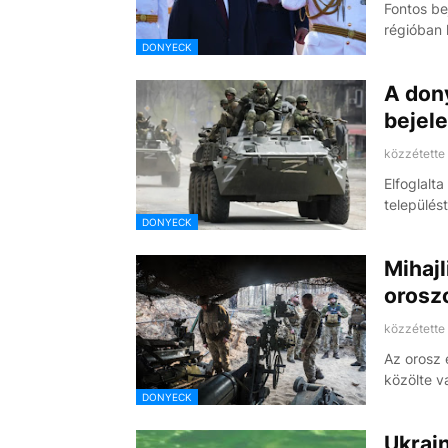
Fontos be
régióban 
DONYECK
A dony
bejele
közzétette
Elfoglalt
település
DONYECK
Mihajl
orosz
közzétette
Az orosz 
közölte v
DONYECK
Ukrajn