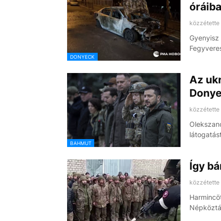
óráib
közzétette
Gyenyisz 
Fegyvere
DONYECK
Az uk
Donyec
közzétette
Olekszand
látogatás
BAHMUT
Így bá
közzétette
Harmincöt
Népköztá