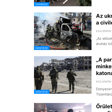
DONBASZ
Az uk
a civi
közzétette
„Az előze
áruház kö
DONYECK
„A pa
minket
katon
közzétette
Donyeckné
DONYECK
Tizenhár
Őrüle