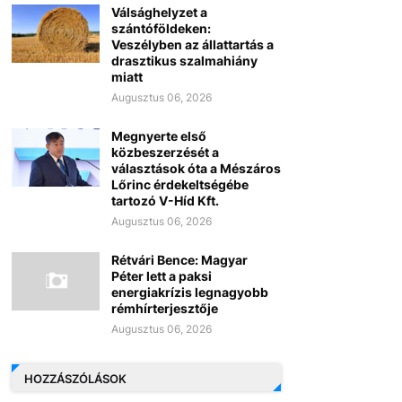
Válsághelyzet a
szántóföldeken:
Veszélyben az állattartás a
drasztikus szalmahiány
miatt
Augusztus 06, 2026
Megnyerte első
közbeszerzését a
választások óta a Mészáros
Lőrinc érdekeltségébe
tartozó V-Híd Kft.
Augusztus 06, 2026
Rétvári Bence: Magyar
Péter lett a paksi
energiakrízis legnagyobb
rémhírterjesztője
Augusztus 06, 2026
HOZZÁSZÓLÁSOK