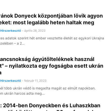
ránok Donyeck központjában lövik agyon
leket: most legalább heten haltak meg
Hírszerkesztő
-
április 28, 2023
tes adatok szerint hét ember vesztette életét az egykori Ukrajna
zelében – a 2…
rancsnokság ágyútölteléknek használ
" – nyilatkozta egy fogságba esett ukrán
a
Hírszerkesztő
-
február 11, 2023
l több ukrán védő is megadta magát az elmúlt napokban.
om ukrán harcos adta meg…
t: 2014-ben Donyeckben és Luhaszkban