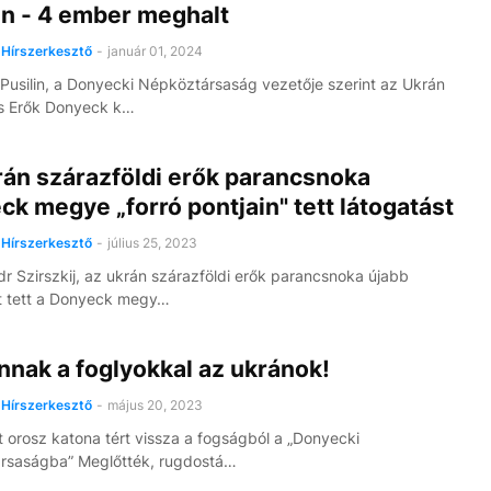
an - 4 ember meghalt
Hírszerkesztő
-
január 01, 2024
Pusilin, a Donyecki Népköztársaság vezetője szerint az Ukrán
s Erők Donyeck k…
rán szárazföldi erők parancsnoka
k megye „forró pontjain" tett látogatást
Hírszerkesztő
-
július 25, 2023
r Szirszkij, az ukrán szárazföldi erők parancsnoka újabb
t tett a Donyeck megy…
nnak a foglyokkal az ukránok!
Hírszerkesztő
-
május 20, 2023
 orosz katona tért vissza a fogságból a „Donyecki
rsaságba” Meglőtték, rugdostá…