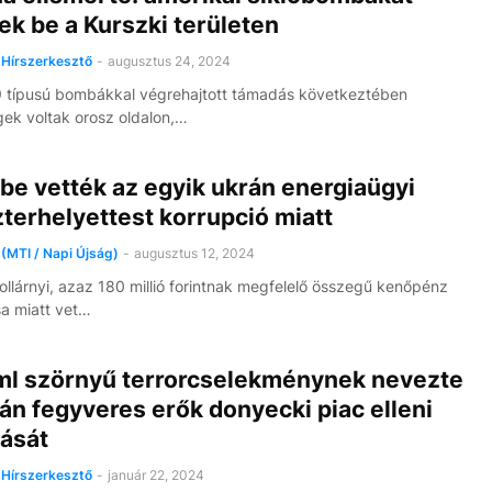
ek be a Kurszki területen
7 
Hírszerkesztő
-
augusztus 24, 2024
 típusú bombákkal végrehajtott támadás következtében
ek voltak orosz oldalon,…
be vették az egyik ukrán energiaügyi
terhelyettest korrupció miatt
(MTI / Napi Újság)
-
augusztus 12, 2024
 dollárnyi, azaz 180 millió forintnak megfelelő összegű kenőpénz
a miatt vet…
ml szörnyű terrorcselekménynek nevezte
án fegyveres erők donyecki piac elleni
ását
Hírszerkesztő
-
január 22, 2024