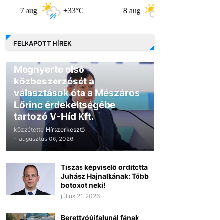
aug
+33°C
8 aug
+31°C
9 aug
FELKAPOTT HÍREK
GAZDASÁG
Megnyerte első
közbeszerzését a
választások óta a Mészáros
Lőrinc érdekeltségébe
tartozó V-Híd Kft.
közzétette
Hírszerkesztő
-
augusztus 06, 2026
Tiszás képviselő ordította
Juhász Hajnalkának: Több
botoxot neki!
július 21, 2026
Berettyóújfalunál fának