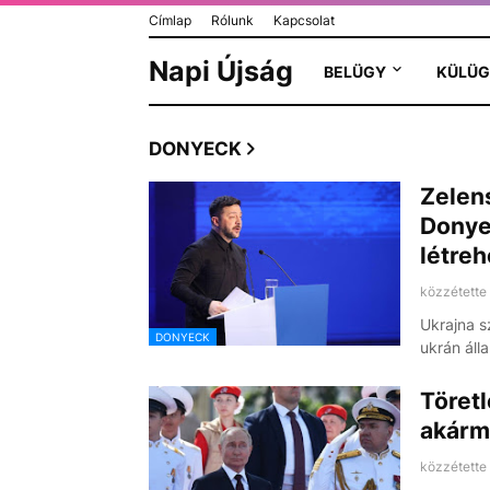
Címlap
Rólunk
Kapcsolat
Napi Újság
BELÜGY
KÜLÜG
DONYECK
Zelens
Donye
létreh
közzétette
Ukrajna s
DONYECK
ukrán áll
Töret
akármi
közzétette