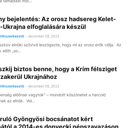
a támadást indí…
y bejelentés: Az orosz hadsereg Kelet-
-Ukrajna elfoglalására készül
Hírszerkesztő
-
december 08, 2022
eszkov elnöki szóvivő leszögezte, hogy mi az orosz erők célja. Az
k előtt „so…
zkij biztos benne, hogy a Krím félsziget
szakerül Ukrajnához
Hírszerkesztő
-
december 06, 2022
lenség előőrsei vagytok" – mondott köszönetet a harcoló
nak az elnök. Vol…
ruló Gyöngyösi bocsánatot kért
nától a 2014-es donyecki népszavazáson