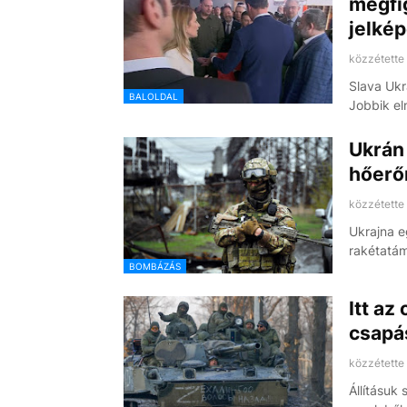
megfi
jelké
közzétette
Slava Ukr
BALOLDAL
Jobbik el
Ukrán
hőer
közzétette
Ukrajna e
rakétatá
BOMBÁZÁS
Itt az
csapá
közzétette
Állításuk