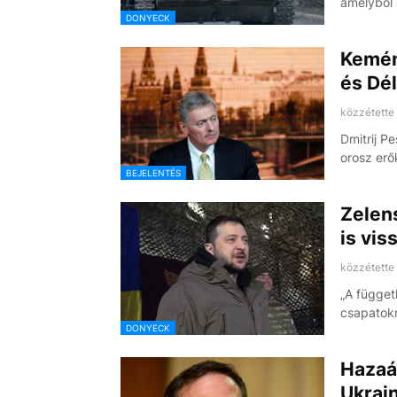
amelyből 
DONYECK
Kemén
és Dél
közzétette
Dmitrij P
orosz erő
BEJELENTÉS
Zelens
is vis
közzétette
„A függet
csapatok
DONYECK
Hazaá
Ukraj