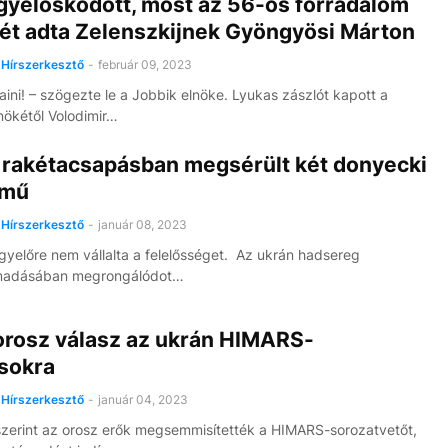
gyelősködött, most az 56-os forradalom
pét adta Zelenszkijnek Gyöngyösi Márton
Hírszerkesztő
-
február 09, 2023
aini! – szögezte le a Jobbik elnöke. Lyukas zászlót kapott a
nökétől Volodimir…
 rakétacsapásban megsérült két donyecki
őmű
Hírszerkesztő
-
január 08, 2023
gyelőre nem vállalta a felelősséget. Az ukrán hadsereg
madásában megrongálódot…
 orosz válasz az ukrán HIMARS-
sokra
Hírszerkesztő
-
január 04, 2023
 szerint az orosz erők megsemmisítették a HIMARS-sorozatvetőt,