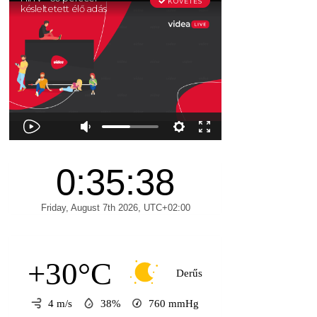
+30°C
Derűs
4 m/s
38%
760
mmHg