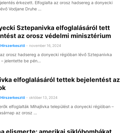
jelentés érkezett. Elfoglalta az orosz hadsereg a donyecki
lévő Vodjane Druhe …
ecki Sztepanivka elfoglalásáról tett
ntést az orosz védelmi minisztérium
Hírszerkesztő
-
november 16, 2024
a az orosz hadsereg a donyecki régióban lévő Sztepanivka
t – jelentette be pén…
ivka elfoglalásáról tettek bejelentést az
ok
Hírszerkesztő
-
október 13, 2024
erők elfoglalták Mihajlivka települést a donyecki régióban –
asárnap az orosz …
a elismerte: amerikai siklóbombákat