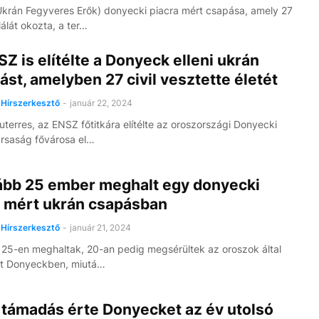
krán Fegyveres Erők) donyecki piacra mért csapása, amely 27
álát okozta, a ter…
Z is elítélte a Donyeck elleni ukrán
st, amelyben 27 civil vesztette életét
Hírszerkesztő
-
január 22, 2024
uterres, az ENSZ főtitkára elítélte az oroszországi Donyecki
rsaság fővárosa el…
ább 25 ember meghalt egy donyecki
a mért ukrán csapásban
Hírszerkesztő
-
január 21, 2024
25-en meghaltak, 20-an pedig megsérültek az oroszok által
tt Donyeckben, miutá…
 támadás érte Donyecket az év utolsó