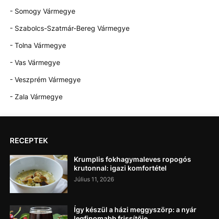
- Somogy Vármegye
- Szabolcs-Szatmár-Bereg Vármegye
- Tolna Vármegye
- Vas Vármegye
- Veszprém Vármegye
- Zala Vármegye
RECEPTEK
Krumplis fokhagymaleves ropogós
krutonnal: igazi komfortétel
Július 11, 2026
Így készül a házi meggyszörp: a nyár
legfinomabb frissítője