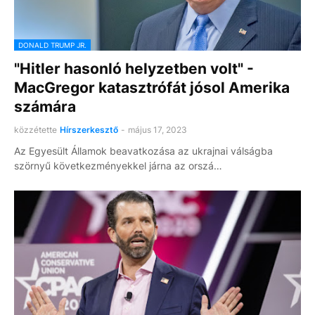
DONALD TRUMP JR.
"Hitler hasonló helyzetben volt" -
MacGregor katasztrófát jósol Amerika
számára
közzétette
Hírszerkesztő
-
május 17, 2023
Az Egyesült Államok beavatkozása az ukrajnai válságba
szörnyű következményekkel járna az orszá…