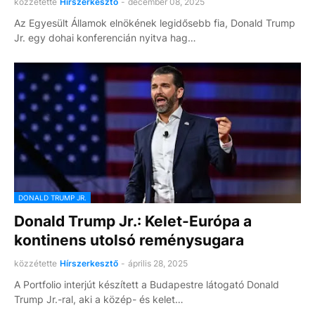
közzétette
Hírszerkesztő
-
december 08, 2025
Az Egyesült Államok elnökének legidősebb fia, Donald Trump
Jr. egy dohai konferencián nyitva hag…
DONALD TRUMP JR.
Donald Trump Jr.: Kelet-Európa a
kontinens utolsó reménysugara
közzétette
Hírszerkesztő
-
április 28, 2025
A Portfolio interjút készített a Budapestre látogató Donald
Trump Jr.-ral, aki a közép- és kelet…