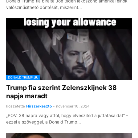
Donald Trump fia bírálta Joe Biden leköszönő amerikai elnök
valószínűsíthető döntését, miszerint…
DONALD TRUMP JR.
Trump fia szerint Zelenszkijnek 38
napja maradt
közzétette
Hírszerkesztő
-
november 10, 2024
„POV: 38 napra vagy attól, hogy elveszítsd a juttatásaidat” –
ezzel a szöveggel, a Donald Trump…