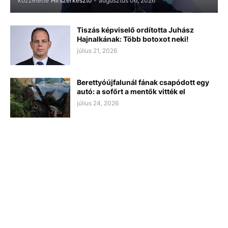
közzétette
Hírszerkesztő
-
augusztus 06, 2026
Tiszás képviselő ordította Juhász
Hajnalkának: Több botoxot neki!
július 21, 2026
Berettyóújfalunál fának csapódott egy
autó: a sofőrt a mentők vitték el
július 24, 2026