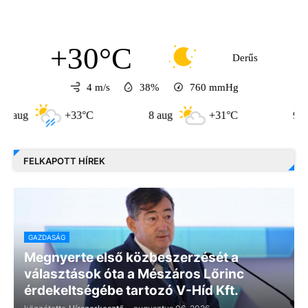
+30°C
Derűs
4 m/s
38%
760
mmHg
+33°C
8 aug
+31°C
9 aug
+3
FELKAPOTT HÍREK
GAZDASÁG
Megnyerte első közbeszerzését a
választások óta a Mészáros Lőrinc
érdekeltségébe tartozó V-Híd Kft.