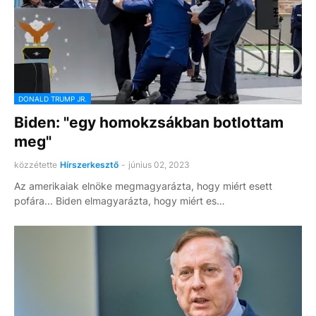
DONALD TRUMP JR.
Biden: "egy homokzsákban botlottam
meg"
közzétette
Hírszerkesztő
-
június 02, 2023
Az amerikaiak elnöke megmagyarázta, hogy miért esett
pofára... Biden elmagyarázta, hogy miért es…