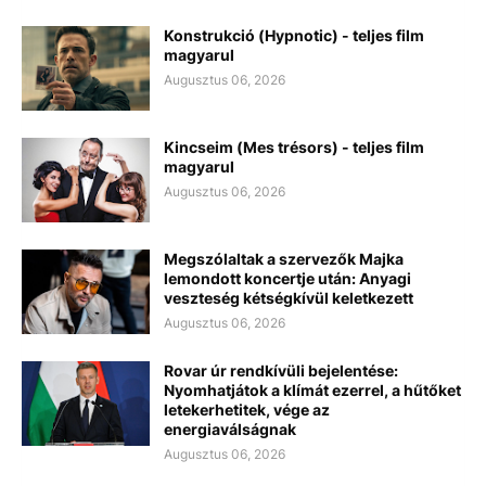
Konstrukció (Hypnotic) - teljes film
magyarul
Augusztus 06, 2026
Kincseim (Mes trésors) - teljes film
magyarul
Augusztus 06, 2026
Megszólaltak a szervezők Majka
lemondott koncertje után: Anyagi
veszteség kétségkívül keletkezett
Augusztus 06, 2026
Rovar úr rendkívüli bejelentése:
Nyomhatjátok a klímát ezerrel, a hűtőket
letekerhetitek, vége az
energiaválságnak
Augusztus 06, 2026