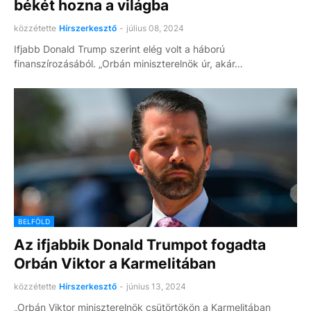
békét hozna a világba
közzétette
Hírszerkesztő
-
július 08, 2024
Ifjabb Donald Trump szerint elég volt a háború
finanszírozásából. „Orbán miniszterelnök úr, akár…
BELFÖLD
Az ifjabbik Donald Trumpot fogadta
Orbán Viktor a Karmelitában
közzétette
Hírszerkesztő
-
június 13, 2024
„Orbán Viktor miniszterelnök csütörtökön a Karmelitában