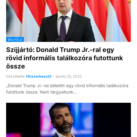
BELFÖLD
Szijjártó: Donald Trump Jr.-ral egy
rövid informális találkozóra futottunk
össze
közzétette
Hírszerkesztő
-
április 25, 2025
„Donald Trump Jr.-ral délelőtt egy rövid informális találkozóra
futottunk össze. Nem tárgyaltunk…