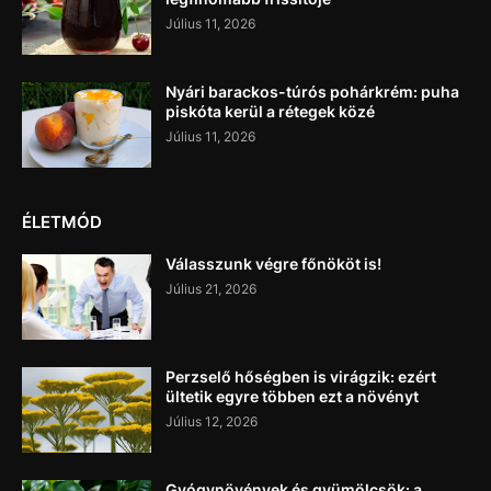
Július 11, 2026
Nyári barackos-túrós pohárkrém: puha
piskóta kerül a rétegek közé
Július 11, 2026
ÉLETMÓD
Válasszunk végre főnököt is!
Július 21, 2026
Perzselő hőségben is virágzik: ezért
ültetik egyre többen ezt a növényt
Július 12, 2026
Gyógynövények és gyümölcsök: a