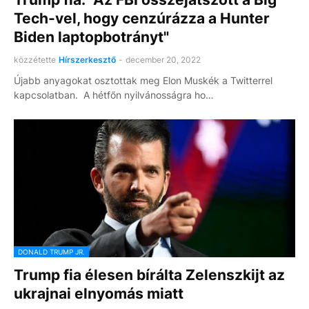
Tech-vel, hogy cenzúrázza a Hunter
Biden laptopbotrányt"
közzétette
Hírszerkesztő
-
december 20, 2022
Újabb anyagokat osztottak meg Elon Muskék a Twitterrel
kapcsolatban. A hétfőn nyilvánosságra ho…
DONALD TRUMP JR.
Trump fia élesen bírálta Zelenszkijt az
ukrajnai elnyomás miatt