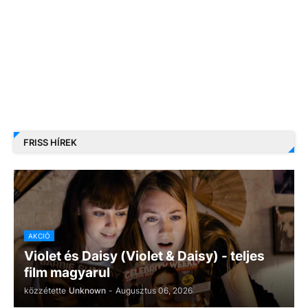
FRISS HÍREK
AKCIÓ
Violet és Daisy (Violet & Daisy) - teljes
film magyarul
közzétette
Unknown
-
Augusztus 06, 2026