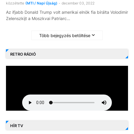
közzétette
(MTI / Napi Újság)
-
december 03, 2022
Az ifjabb Donald Trump volt amerikai elnök fia bírálta Volodimir
Zelenszkijt a Moszkvai Patriarc…
Több bejegyzés betöltése
RETRO RÁDIÓ
HÍR TV