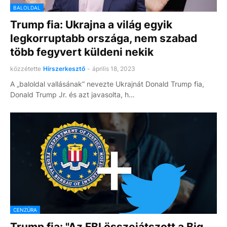
BALOLDAL
Trump fia: Ukrajna a világ egyik
legkorruptabb országa, nem szabad
több fegyvert küldeni nekik
közzétette
Hírszerkesztő
-
április 18, 2023
A „baloldal vallásának” nevezte Ukrajnát Donald Trump fia,
Donald Trump Jr. és azt javasolta, h…
CENZÚRA
Trump fia: "Az FBI összejátszott a Big