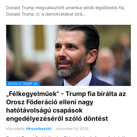
Donald Trump megválasztott amerikai elnök legidősebb fia,
Donald Trump Jr. a demokratákat bírá…
DONALD TRUMP JR.
„Félkegyelműek” - Trump fia bírálta az
Orosz Föderáció elleni nagy
hatótávolságú csapások
engedélyezéséről szóló döntést
közzétette
Hírszerkesztő
-
november 18, 2024