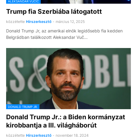
ALEKSANDAR VUCIC
Trump fia Szerbiába látogatott
közzétette
Hírszerkesztő
-
március 12, 2025
Donald Trump Jr, az amerikai elnök legidősebb fia kedden
Belgrádban találkozott Aleksandar Vuč…
DONALD TRUMP JR.
Donald Trump Jr.: a Biden kormányzat
kirobbantja a III. világháborút
közzétette
Hírszerkesztő
-
november 18, 2024