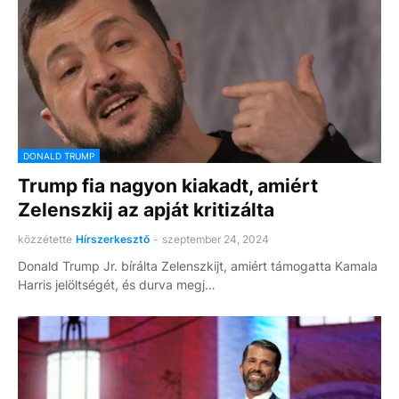
DONALD TRUMP
Trump fia nagyon kiakadt, amiért
Zelenszkij az apját kritizálta
közzétette
Hírszerkesztő
-
szeptember 24, 2024
Donald Trump Jr. bírálta Zelenszkijt, amiért támogatta Kamala
Harris jelöltségét, és durva megj…