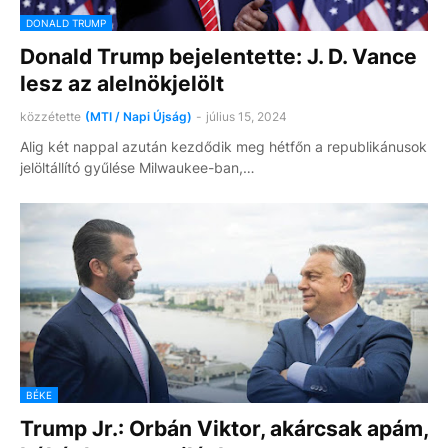
DONALD TRUMP
Donald Trump bejelentette: J. D. Vance
lesz az alelnökjelölt
közzétette
(MTI / Napi Újság)
-
július 15, 2024
Alig két nappal azután kezdődik meg hétfőn a republikánusok
jelöltállító gyűlése Milwaukee-ban,…
BÉKE
Trump Jr.: Orbán Viktor, akárcsak apám,