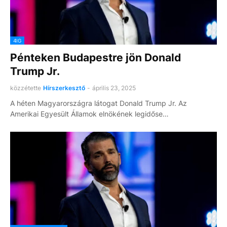
4IG
Pénteken Budapestre jön Donald
Trump Jr.
közzétette
Hírszerkesztő
-
április 23, 2025
A héten Magyarországra látogat Donald Trump Jr. Az
Amerikai Egyesült Államok elnökének legidőse…