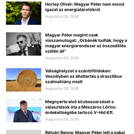
Hortay Olivér: Magyar Péter nem mond
igazat az energiatárolókról
Augusztus 06, 2026
Magyar Péter megint csak
visszamutogat: „Orbánék tudták, hogy a
magyar energiarendszer az összedőlés
szélén áll”
Augusztus 06, 2026
Válsághelyzet a szántóföldeken:
Veszélyben az állattartás a drasztikus
szalmahiány miatt
Augusztus 06, 2026
Megnyerte első közbeszerzését a
választások óta a Mészáros Lőrinc
érdekeltségébe tartozó V-Híd Kft.
Augusztus 06, 2026
Rétvári Bence: Magyar Péter lett a paksi