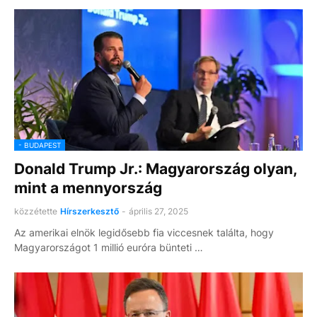
- BUDAPEST
Donald Trump Jr.: Magyarország olyan,
mint a mennyország
közzétette
Hírszerkesztő
-
április 27, 2025
Az amerikai elnök legidősebb fia viccesnek találta, hogy
Magyarországot 1 millió euróra bünteti …