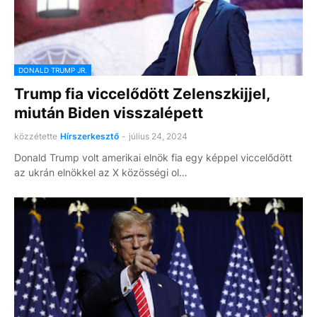
DONALD TRUMP JR.
Trump fia viccelődött Zelenszkijjel,
miután Biden visszalépett
közzétette
Hírszerkesztő
-
július 24, 2024
Donald Trump volt amerikai elnök fia egy képpel viccelődött
az ukrán elnökkel az X közösségi ol…