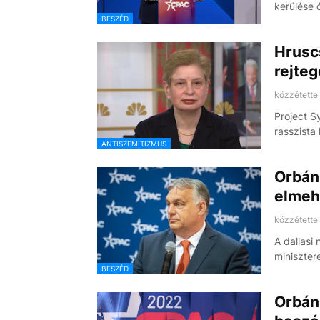
kerülése 
BESZÉD
Hrusc
rejteg
közzétette
Project S
rasszista
ANTISZEMITIZMUS
Orbán 
elmeh
közzétette
A dallasi
miniszter
BESZÉD
Orbán 