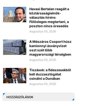
Havasi Bertalan reagált a
köztársaságielnök-
választás hírére:
Fölösleges megtartani, a
poszton nincs üresedés
Augusztus 05, 2026
A Mészáros Csoport húsz
kamionnyi ásványvizet
oszt szét több
magyarországi térségben
Augusztus 05, 2026
Tiszások: a fideszesekből
kell duzzasztógátat
csinálni a Dunában
Augusztus 05, 2026
HOZZÁSZÓLÁSOK