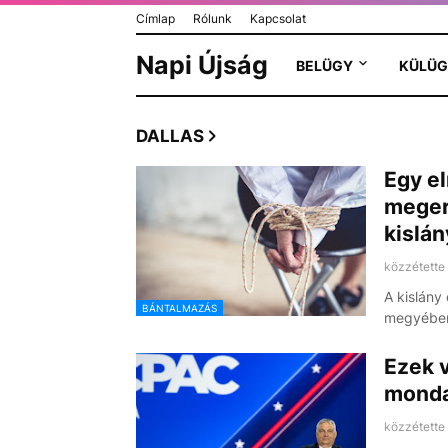
Címlap
Rólunk
Kapcsolat
Napi Újság
BELÜGY
KÜLÜG
DALLAS
Egy el
meger
kislán
közzétette
A kislány
BÁNTALMAZÁS
megyében 
Ezek v
monda
közzétette