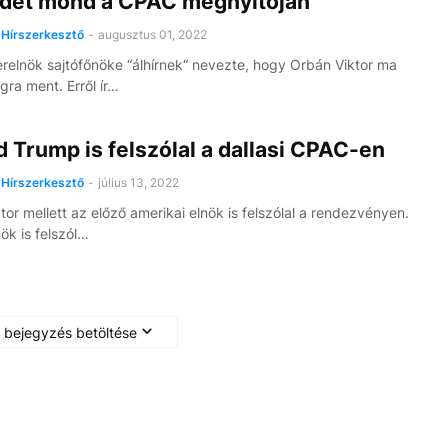
det mond a CPAC megnyitóján
Hírszerkesztő
-
augusztus 01, 2022
erelnök sajtófőnöke “álhírnek“ nevezte, hogy Orbán Viktor ma
ra ment. Erről ír…
 Trump is felszólal a dallasi CPAC-en
Hírszerkesztő
-
július 13, 2022
tor mellett az előző amerikai elnök is felszólal a rendezvényen.
ök is felszól…
 bejegyzés betöltése