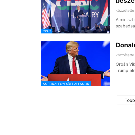
beszé
közzétette
A miniszt
szabadság
CPAC
Donald
közzétette
Orbán Vik
Trump eln
AMERIKAI EGYESÜLT ÁLLAMOK
Több