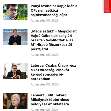
Panyi Szabolcs kapja idén a
CPJ nemzetközi
sajtószabadság-díját
Augusztus 05, 2026
„Megaláztak!” – Megszólalt
Hajdú Gábor, akit alig 24
óra után távolítottak el az
M1 Híradó főszerkesztői
posztjáról
Augusztus 05, 2026
Latorcai Csaba: Újabb rész
a köztársasági elnököt
kereső roncsderbi-
sorozatban
Augusztus 05, 2026
Lannert Judit: Takaró
Mihálynak többé nincs
befolyása az oktatásra
Augusztus 05, 2026