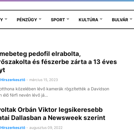
Y
PÉNZÜGY
SPORT
KULTÚRA
BULVÁR
mebeteg pedofil elrabolta,
őszakolta és fészerbe zárta a 13 éves
yt
Hírszerkesztő
-
március 15, 2023
 otthona közelében lévő kamerák rögzítették a Davidson
élő férfi nevén lévő já…
oltak Orbán Viktor legsikeresebb
tai Dallasban a Newsweek szerint
Hírszerkesztő
-
augusztus 09, 2022