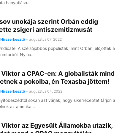
óta hanyatlásn…
sov unokája szerint Orbán eddig
ette zsigeri antiszemitizmusát
Hírszerkesztő
-
augusztus 07, 2022
yndicate: A szélsőjobbos populisták, mint Orbán, előjöttek a
 lomtárból. Nyina…
Viktor a CPAC-en: A globalisták mind
etnek a pokolba, én Texasba jöttem!
Hírszerkesztő
-
augusztus 04, 2022
 nyitóbeszédtől sokan azt várják, hogy sikerreceptet tárjon a
elnök az amerika…
Viktor az Egyesült Államokba utazik,