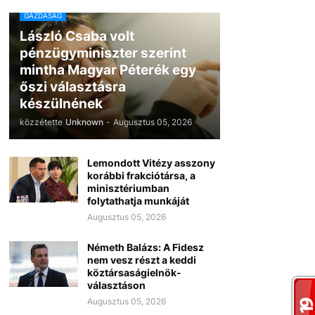
GAZDASÁG
László Csaba volt
pénzügyminiszter szerint
mintha Magyar Péterék egy
őszi választásra
készülnének
közzétette
Unknown
-
Augusztus 05, 2026
Lemondott Vitézy asszony
korábbi frakciótársa, a
minisztériumban
folytathatja munkáját
Augusztus 05, 2026
Németh Balázs: A Fidesz
nem vesz részt a keddi
köztársaságielnök-
választáson
Augusztus 05, 2026