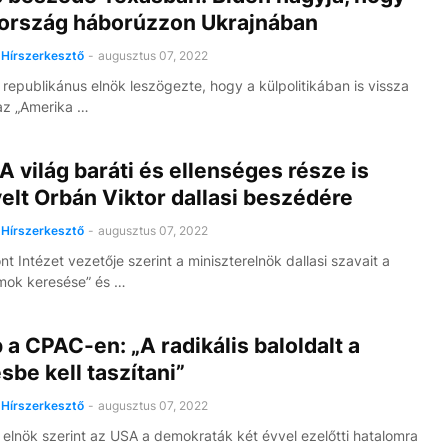
ország háborúzzon Ukrajnában
Hírszerkesztő
-
augusztus 07, 2022
 republikánus elnök leszögezte, hogy a külpolitikában is vissza
 az „Amerika …
A világ baráti és ellenséges része is
yelt Orbán Viktor dallasi beszédére
Hírszerkesztő
-
augusztus 07, 2022
t Intézet vezetője szerint a miniszterelnök dallasi szavait a
mok keresése” és …
a CPAC-en: „A radikális baloldalt a
sbe kell taszítani”
Hírszerkesztő
-
augusztus 07, 2022
 elnök szerint az USA a demokraták két évvel ezelőtti hatalomra