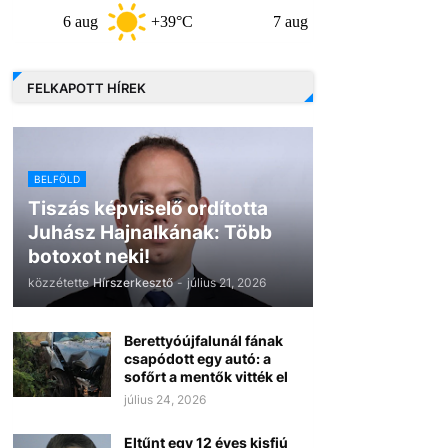
6 aug
+39°C
7 aug
+32°C
8 a
FELKAPOTT HÍREK
BELFÖLD
Tiszás képviselő ordította
Juhász Hajnalkának: Több
botoxot neki!
közzétette
Hírszerkesztő
-
július 21, 2026
Berettyóújfalunál fának
csapódott egy autó: a
sofőrt a mentők vitték el
július 24, 2026
Eltűnt egy 12 éves kisfiú