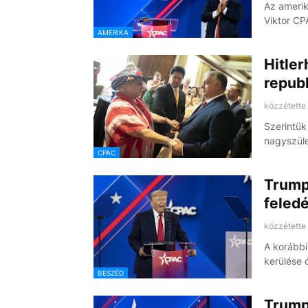
Az amerik
Viktor C
AMERIKA
Hitler
repub
közzétette
Szerintük
nagyszüle
CPAC
Trump 
feledé
közzétette
A korábbi
kerülése 
BESZÉD
Trump