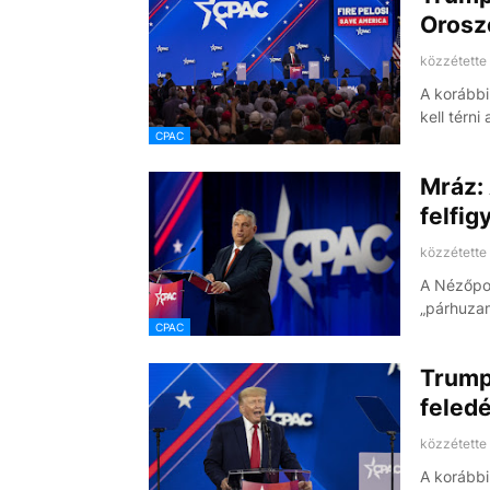
Orosz
közzétette
A korábbi
kell térni
CPAC
Mráz: 
felfig
közzétette
A Nézőpon
„párhuza
CPAC
Trump 
feledé
közzétette
A korábbi