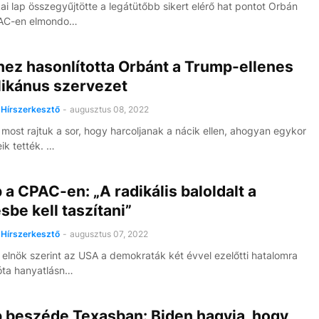
ai lap összegyűjtötte a legátütőbb sikert elérő hat pontot Orbán
PAC-en elmondo…
hez hasonlította Orbánt a Trump-ellenes
likánus szervezet
Hírszerkesztő
-
augusztus 08, 2022
 most rajtuk a sor, hogy harcoljanak a nácik ellen, ahogyan egykor
ik tették. …
a CPAC-en: „A radikális baloldalt a
sbe kell taszítani”
Hírszerkesztő
-
augusztus 07, 2022
 elnök szerint az USA a demokraták két évvel ezelőtti hatalomra
óta hanyatlásn…
 beszéde Texasban: Biden hagyja, hogy