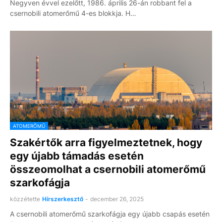
Negyven évvel ezelőtt, 1986. április 26-án robbant fel a
csernobili atomerőmű 4-es blokkja. H…
ATOMERŐMŰ
Szakértők arra figyelmeztetnek, hogy
egy újabb támadás esetén
összeomolhat a csernobili atomerőmű
szarkofágja
közzétette
Hírszerkesztő
-
december 26, 2025
A csernobili atomerőmű szarkofágja egy újabb csapás esetén