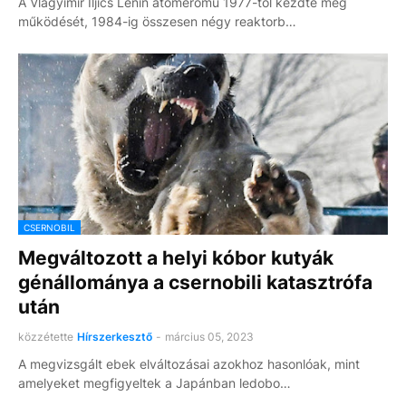
A Vlagyimir Iljics Lenin atomerőmű 1977-től kezdte meg
működését, 1984-ig összesen négy reaktorb…
CSERNOBIL
Megváltozott a helyi kóbor kutyák
génállománya a csernobili katasztrófa
után
közzétette
Hírszerkesztő
-
március 05, 2023
A megvizsgált ebek elváltozásai azokhoz hasonlóak, mint
amelyeket megfigyeltek a Japánban ledobo…