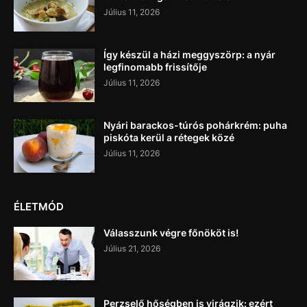
Július 11, 2026
Így készül a házi meggyszörp: a nyár
legfinomabb frissítője
Július 11, 2026
Nyári barackos-túrós pohárkrém: puha
piskóta kerül a rétegek közé
Július 11, 2026
ÉLETMÓD
Válasszunk végre főnököt is!
Július 21, 2026
Perzselő hőségben is virágzik: ezért