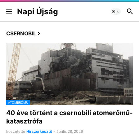
Napi Újság
CSERNOBIL
ATOMERŐMŰ
40 éve történt a csernobili atomerőmű-
katasztrófa
közzétette
Hírszerkesztő
-
április 28, 2026