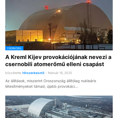
CSERNOBIL
A Kreml Kijev provokációjának nevezi a
csernobili atomerőmű elleni csapást
közzétette
Hírszerkesztő
-
február 16, 2025
Az állítások, miszerint Oroszország állítólag nukleáris
létesítményeket támad, újabb provokáci…