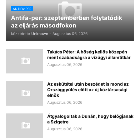
ANTIFA-PER
Antifa-per: szeptemberben folytatódik
az eljárás másodfokon
közzétette
Unknown
-
Augusztus 06, 2026
Takács Péter: A hőség kellős közepén
ment szabadságra a vízügyi államtitkár
Augusztus 06, 2026
Az eskütétel után beszédet is mond az
Országgyűlés előtt az új köztársasági
elnök
Augusztus 06, 2026
Átgyalogoltak a Dunán, hogy belógjanak
a Szigetre
Augusztus 06, 2026