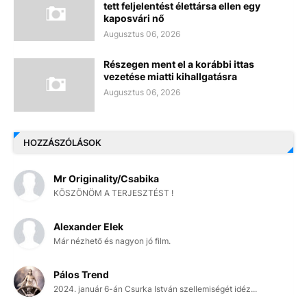
tett feljelentést élettársa ellen egy
kaposvári nő
Augusztus 06, 2026
Részegen ment el a korábbi ittas
vezetése miatti kihallgatásra
Augusztus 06, 2026
HOZZÁSZÓLÁSOK
Mr Originality/Csabika
KÖSZÖNÖM A TERJESZTÉST !
Alexander Elek
Már nézhető és nagyon jó film.
Pálos Trend
2024. január 6-án Csurka István szellemiségét idéz...