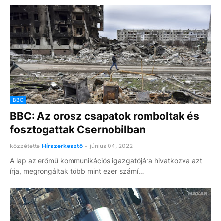
BBC
BBC: Az orosz csapatok romboltak és
fosztogattak Csernobilban
közzétette
Hírszerkesztő
-
június 04, 2022
A lap az erőmű kommunikációs igazgatójára hivatkozva azt
írja, megrongáltak több mint ezer számí…