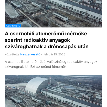
CSERNOBIL
A csernobili atomerőmű mérnöke
szerint radioaktív anyagok
szivároghatnak a dróncsapás után
közzétette
Hírszerkesztő
-
február 15, 2025
A csernobili atomerőműből valószínűleg radioaktív anyagok
szivárognak ki. Ezt az erőmű főmérnök…