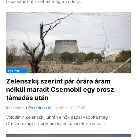
összeomolhat – ehhez még a védősz…
CSERNOBIL
Zelenszkij szerint pár órára áram
nélkül maradt Csernobil egy orosz
támadás után
közzétette
Hírszerkesztő
-
október 02, 2025
Volodimir Zelenszkij ukrán elnök azzal vádolta meg
Oroszországot, hogy nukleáris balesetek kocká…