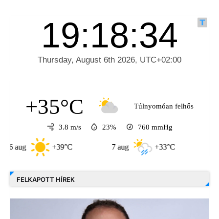
+35°C
Túlnyomóan felhős
3.8 m/s
23%
760
mmHg
+39°C
7 aug
+33°C
8 aug
FELKAPOTT HÍREK