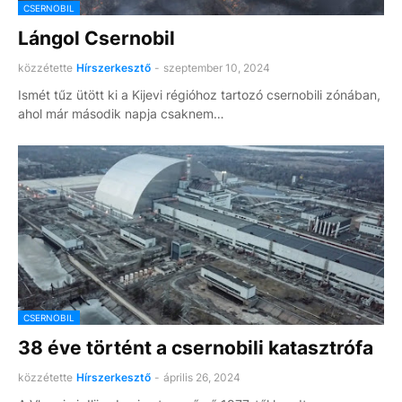
CSERNOBIL
Lángol Csernobil
közzétette
Hírszerkesztő
-
szeptember 10, 2024
Ismét tűz ütött ki a Kijevi régióhoz tartozó csernobili zónában,
ahol már második napja csaknem…
CSERNOBIL
38 éve történt a csernobili katasztrófa
közzétette
Hírszerkesztő
-
április 26, 2024