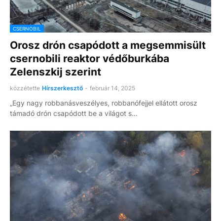
CSERNOBIL
Orosz drón csapódott a megsemmisült
csernobili reaktor védőburkába
Zelenszkij szerint
közzétette
Hírszerkesztő
-
február 14, 2025
„Egy nagy robbanásveszélyes, robbanófejjel ellátott orosz
támadó drón csapódott be a világot s…