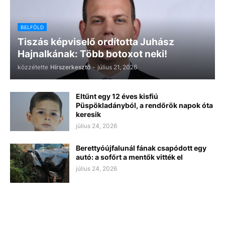
BELFÖLD
Tiszás képviselő ordította Juhász
Hajnalkának: Több botoxot neki!
közzétette
Hírszerkesztő
-
július 21, 2026
Eltűnt egy 12 éves kisfiú
Püspökladányból, a rendőrök napok óta
keresik
július 24, 2026
Berettyóújfalunál fának csapódott egy
autó: a sofőrt a mentők vitték el
július 24, 2026