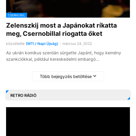
CSERNOBIL
Zelenszkij most a Japánokat ríkatta
meg, Csernobillal riogatta őket
közzétette
(MTI / Napi Újság)
-
március 24, 2022
Az ukrán komikus szerdán sürgette Japánt, hogy kemény
szankciókkal, például kereskedelmi embargó…
Több bejegyzés betöltése
RETRO RÁDIÓ