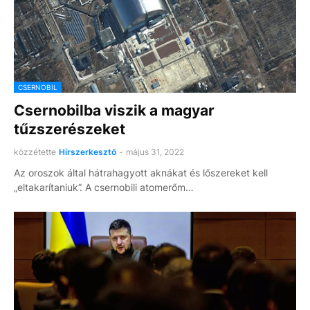
CSERNOBIL
Csernobilba viszik a magyar
tűzszerészeket
közzétette
Hírszerkesztő
-
május 31, 2022
Az oroszok által hátrahagyott aknákat és lőszereket kell
„eltakarítaniuk”. A csernobili atomerőm…