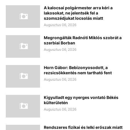
A kalocsai polgármester arra kéri a
lakosokat, ne jelentsék fel a
szomszédjukat locsolás miatt
Augusztus 06, 2026
Megrongálták Radnóti Miklós szobrát a
szerbiai Borban
Augusztus 06, 2026
Horn Gábor: Bebizonyosodott, a
rezsicsökkentés nem tartható fent
Augusztus 06, 2026
Kigyulladt egy nyerges vontató Békés
külterületén
Augusztus 06, 2026
Rendszeres fizikai és lelki erőszak miatt