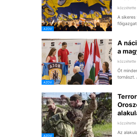
közzétette
A sikeres
főigazgat
AZOV
A náci
a mag
közzétette
Őt minden
tornászt.
AZOV
Terror
Orosz
alakul
közzétette
Az alakul
AZOV