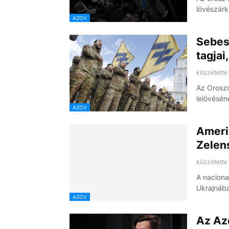
lövészárk
AZOV
Sebesü
tagjai
közzétette
Az Oroszo
lelövésén
AZOV
Amerik
Zelens
közzétette
A naciona
Ukrajnáb
AZOV
Az Az