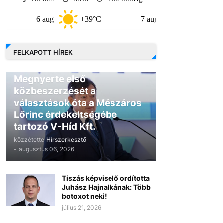
6 aug
+39°C
7 aug
+33°C
8 
FELKAPOTT HÍREK
GAZDASÁG
Megnyerte első
közbeszerzését a
választások óta a Mészáros
Lőrinc érdekeltségébe
tartozó V-Híd Kft.
közzétette
Hírszerkesztő
-
augusztus 06, 2026
Tiszás képviselő ordította
Juhász Hajnalkának: Több
botoxot neki!
július 21, 2026