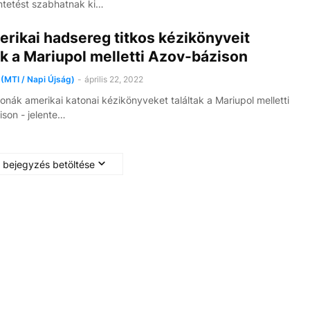
tetést szabhatnak ki…
rikai hadsereg titkos kézikönyveit
ák a Mariupol melletti Azov-bázison
(MTI / Napi Újság)
-
április 22, 2022
onák amerikai katonai kézikönyveket találtak a Mariupol melletti
son - jelente…
 bejegyzés betöltése