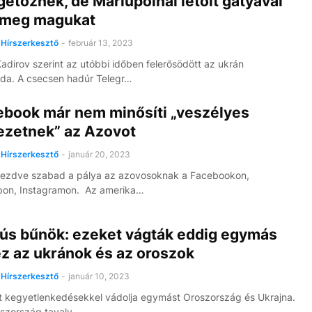
etőznek, de Mariupolnál letolt gatyával
 meg magukat
Hírszerkesztő
-
február 13, 2023
dirov szerint az utóbbi időben felerősödött az ukrán
da. A csecsen hadúr Telegr…
ebook már nem minősíti „veszélyes
ezetnek” az Azovot
Hírszerkesztő
-
január 20, 2023
kezdve szabad a pálya az azovosoknak a Facebookon,
on, Instagramon. Az amerika…
ús bűnök: ezeket vágták eddig egymás
z az ukránok és az oroszok
Hírszerkesztő
-
január 10, 2023
t kegyetlenkedésekkel vádolja egymást Oroszország és Ukrajna.
szország tavaly…