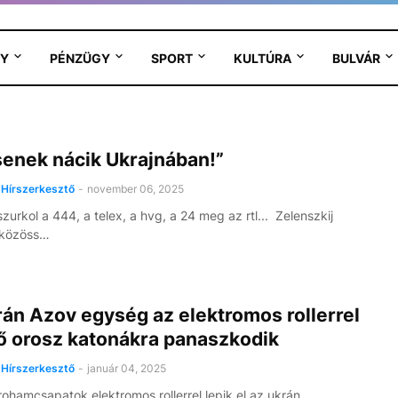
Y
PÉNZÜGY
SPORT
KULTÚRA
BULVÁR
senek nácik Ukrajnában!”
Hírszerkesztő
-
november 06, 2025
zurkol a 444, a telex, a hvg, a 24 meg az rtl... Zelenszkij
 közöss…
án Azov egység az elektromos rollerrel
ő orosz katonákra panaszkodik
Hírszerkesztő
-
január 04, 2025
rohamcsapatok elektromos rollerrel lepik el az ukrán