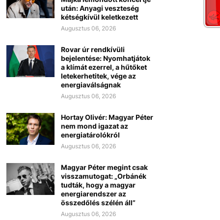
után: Anyagi veszteség
kétségkívül keletkezett
Augusztus 06, 2026
Rovar úr rendkívüli
bejelentése: Nyomhatjátok
a klímát ezerrel, a hűtőket
letekerhetitek, vége az
energiaválságnak
Augusztus 06, 2026
Hortay Olivér: Magyar Péter
nem mond igazat az
energiatárolókról
Augusztus 06, 2026
Magyar Péter megint csak
visszamutogat: „Orbánék
tudták, hogy a magyar
energiarendszer az
összedőlés szélén áll”
Augusztus 06, 2026