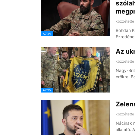
szólal
megpró
közzétette
Bohdan Kr
AZOV
Ezredéne
Az uk
közzétette
Nagy-Brit
erőkre. B
AZOV
Zelens
közzétette
Nácinak n
államfő. 