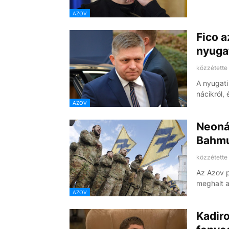
AZOV
Fico a
nyuga
közzétette
A nyugati
nácikról, 
AZOV
Neoná
Bahm
közzétette
Az Azov p
meghalt 
AZOV
Kadiro