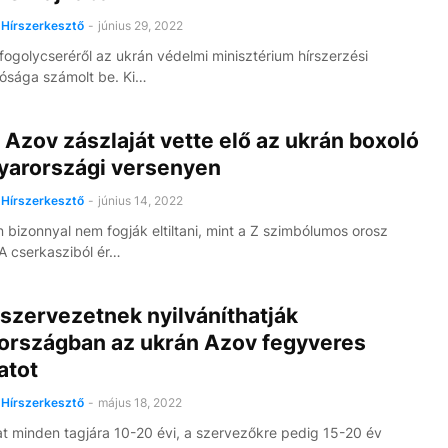
Hírszerkesztő
-
június 29, 2022
 fogolycseréről az ukrán védelmi minisztérium hírszerzési
ósága számolt be. Ki…
 Azov zászlaját vette elő az ukrán boxoló
yarországi versenyen
Hírszerkesztő
-
június 14, 2022
 bizonnyal nem fogják eltiltani, mint a Z szimbólumos orosz
 A cserkasziból ér…
szervezetnek nyilváníthatják
országban az ukrán Azov fegyveres
atot
Hírszerkesztő
-
május 18, 2022
at minden tagjára 10-20 évi, a szervezőkre pedig 15-20 év