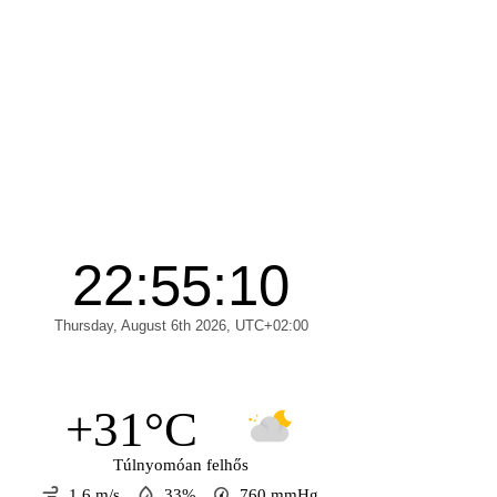
+31°C
Túlnyomóan felhős
1.6 m/s
33%
760
mmHg