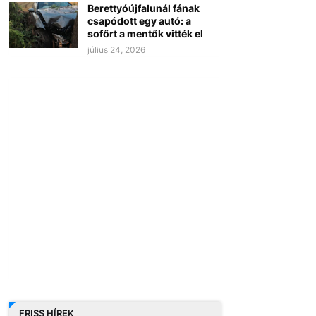
Berettyóújfalunál fának
csapódott egy autó: a
sofőrt a mentők vitték el
július 24, 2026
FRISS HÍREK