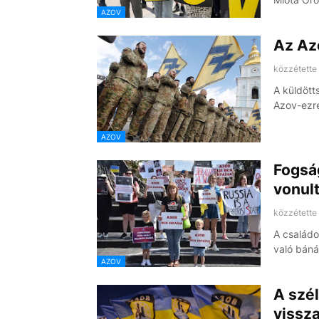
AZOV
Az Azo
közzétette
A küldötts
Azov-ezr
AZOV
Fogsá
vonul
közzétette
A családo
való báná
AZOV
A szé
vissz