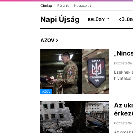
Címlap
Rólunk
Kapcsolat
Napi Újság
BELÜGY
KÜLÜG
AZOV
„Ninc
közzétette
Ezeknek s
hivatalos
AZOV
Az ukr
érkez
közzétette
Az orosz 