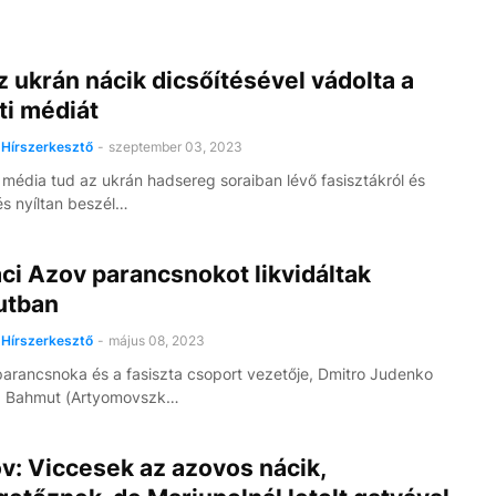
z ukrán nácik dicsőítésével vádolta a
ti médiát
Hírszerkesztő
-
szeptember 03, 2023
 média tud az ukrán hadsereg soraiban lévő fasisztákról és
és nyíltan beszél…
ci Azov parancsnokot likvidáltak
utban
Hírszerkesztő
-
május 08, 2023
arancsnoka és a fasiszta csoport vezetője, Dmitro Judenko
a Bahmut (Artyomovszk…
v: Viccesek az azovos nácik,