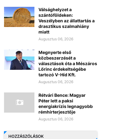
Válsághelyzet a
szántóföldeken:
Veszélyben az állattartás a
drasztikus szalmahiány
miatt
Augusztus 06, 2026
Megnyerte első
közbeszerzését a
választások óta a Mészáros
Lőrinc érdekeltségébe
tartozó V-Híd Kft.
Augusztus 06, 2026
Rétvári Bence: Magyar
Péter lett a paksi
energiakrízis legnagyobb
rémhírterjesztője
Augusztus 06, 2026
HOZZÁSZÓLÁSOK