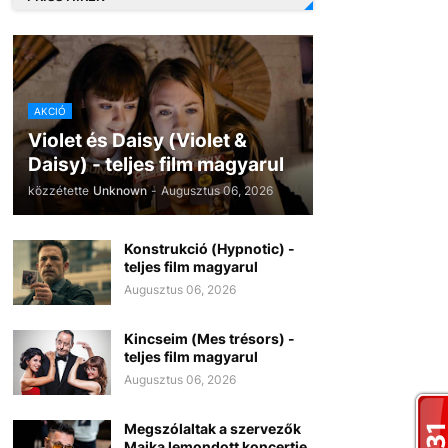
AKCIÓ
Violet és Daisy (Violet &
Daisy) - teljes film magyarul
közzétette
Unknown
-
Augusztus 06, 2026
Konstrukció (Hypnotic) -
teljes film magyarul
Augusztus 06, 2026
Kincseim (Mes trésors) -
teljes film magyarul
Augusztus 06, 2026
Megszólaltak a szervezők
Majka lemondott koncertje