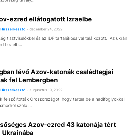
v-ezred ellátogatott Izraelbe
Hírszerkesztő
-
december 24, 2022
ég tisztviselőkkel és az IDF tartalékosaival találkozott. Az ukrán
ed Izraelb…
gban lévő Azov-katonák családtagjai
tak fel Lembergben
Hírszerkesztő
-
augusztus 19, 2022
k felszólították Oroszországot, hogy tartsa be a hadifoglyokkal
smódról szóló …
lsőséges Azov-ezred 43 katonája tért
a Ukrajnába