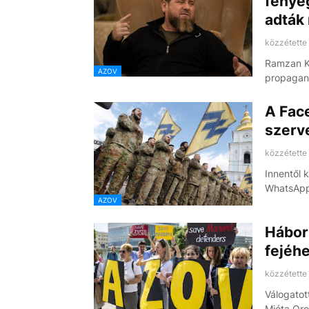
fenyeg
adták
közzétette
Ramzan Ka
AZOV
propagan
A Fac
szerv
közzétette
Innentől 
WhatsApp
AZOV
Hábor
fejéhe
közzétette
Válogatot
Mióta Oro