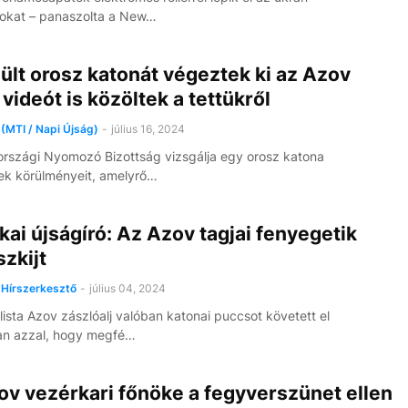
okat – panaszolta a New…
lt orosz katonát végeztek ki az Azov
, videót is közöltek a tettükről
(MTI / Napi Újság)
-
július 16, 2024
rszági Nyomozó Bizottság vizsgálja egy orosz katona
ek körülményeit, amelyrő…
ai újságíró: Az Azov tagjai fenyegetik
zkijt
Hírszerkesztő
-
július 04, 2024
lista Azov zászlóalj valóban katonai puccsot követett el
an azzal, hogy megfé…
ov vezérkari főnöke a fegyverszünet ellen