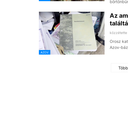
börtönbün
Az ame
talált
közzétette
Orosz kat
Azov-bázi
AZOV
Több