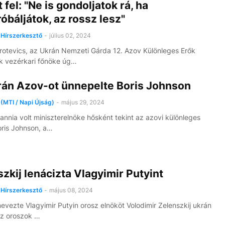
t fel: "Ne is gondoljatok rá, ha
báljátok, az rossz lesz"
Hírszerkesztő
-
július 02, 2024
otevics, az Ukrán Nemzeti Gárda 12. Azov Különleges Erők
k vezérkari főnöke úg…
rán Azov-ot ünnepelte Boris Johnson
(MTI / Napi Újság)
-
május 29, 2024
annia volt miniszterelnöke hősként tekint az azovi különleges
oris Johnson, a…
zkij lenácizta Vlagyimir Putyint
Hírszerkesztő
-
május 08, 2024
evezte Vlagyimir Putyin orosz elnököt Volodimir Zelenszkij ukrán
Az oroszok …