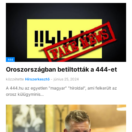
444
Oroszországban betiltották a 444-et
közzétette
Hírszerkesztő
-
június 25, 2024
A 444.hu az egyetlen "magyar" "híroldal", ami felkerült az
orosz külügyminis…