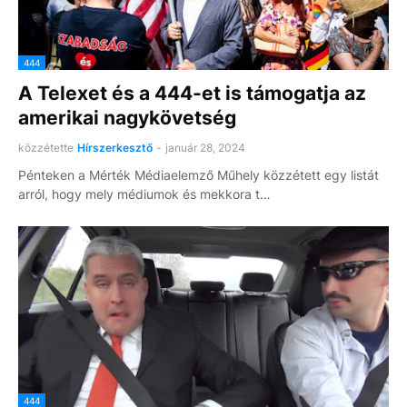
444
A Telexet és a 444-et is támogatja az
amerikai nagykövetség
közzétette
Hírszerkesztő
-
január 28, 2024
Pénteken a Mérték Médiaelemző Műhely közzétett egy listát
arról, hogy mely médiumok és mekkora t…
444