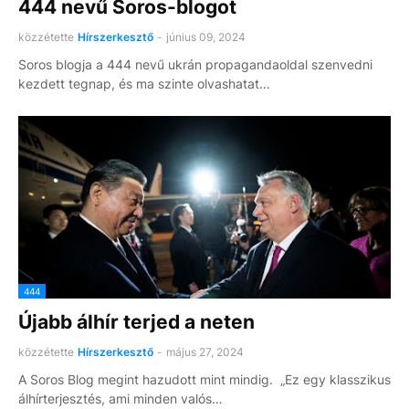
444 nevű Soros-blogot
közzétette
Hírszerkesztő
-
június 09, 2024
Soros blogja a 444 nevű ukrán propagandaoldal szenvedni
kezdett tegnap, és ma szinte olvashatat…
444
Újabb álhír terjed a neten
közzétette
Hírszerkesztő
-
május 27, 2024
A Soros Blog megint hazudott mint mindig. „Ez egy klasszikus
álhírterjesztés, ami minden valós…