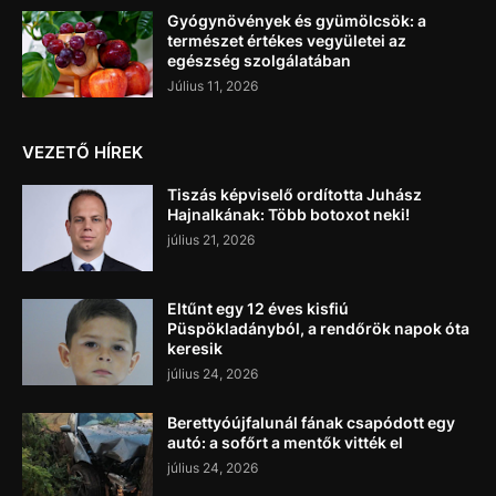
Gyógynövények és gyümölcsök: a
természet értékes vegyületei az
egészség szolgálatában
Július 11, 2026
VEZETŐ HÍREK
Tiszás képviselő ordította Juhász
Hajnalkának: Több botoxot neki!
július 21, 2026
Eltűnt egy 12 éves kisfiú
Püspökladányból, a rendőrök napok óta
keresik
július 24, 2026
Berettyóújfalunál fának csapódott egy
autó: a sofőrt a mentők vitték el
július 24, 2026