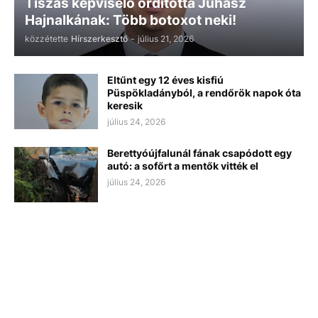
Tiszás képviselő ordította Juhász
Hajnalkának: Több botoxot neki!
közzétette
Hírszerkesztő
-
július 21, 2026
Eltűnt egy 12 éves kisfiú
Püspökladányból, a rendőrök napok óta
keresik
július 24, 2026
Berettyóújfalunál fának csapódott egy
autó: a sofőrt a mentők vitték el
július 24, 2026