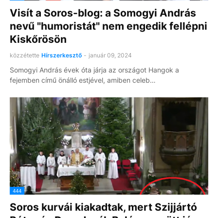
Visít a Soros-blog: a Somogyi András
nevű "humoristát" nem engedik fellépni
Kiskőrösön
közzétette
Hírszerkesztő
-
január 09, 2024
Somogyi András évek óta járja az országot Hangok a
fejemben című önálló estjével, amiben celeb…
444
Soros kurvái kiakadtak, mert Szijjártó