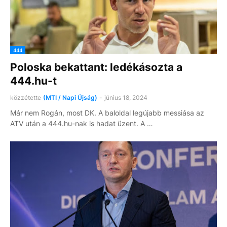
444
Poloska bekattant: ledékásozta a
444.hu-t
közzétette
(MTI / Napi Újság)
-
június 18, 2024
Már nem Rogán, most DK. A baloldal legújabb messiása az
ATV után a 444.hu-nak is hadat üzent. A …