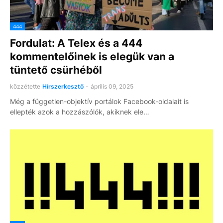
444
Fordulat: A Telex és a 444
kommentelőinek is elegük van a
tüntető csürhéből
közzétette
Hírszerkesztő
-
április 09, 2025
Még a független-objektív portálok Facebook-oldalait is
ellepték azok a hozzászólók, akiknek ele…