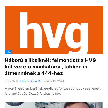
444
Háború a libsiknél: felmondott a HVG
két vezető munkatársa, többen is
átmennének a 444-hez
közzétette
Hírszerkesztő
-
április 19, 2024
A portál első emberének egyik legfontosabb jobbkeze lépett
le a laptól, sőt, Dezső András is táv…