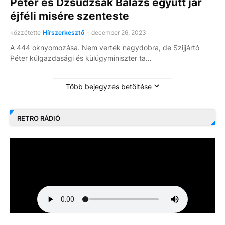
Péter és Dzsudzsák Balázs együtt jár
éjféli misére szenteste
közzétette
Hírszerkesztő
-
december 26, 2023
A 444 oknyomozása. Nem verték nagydobra, de Szijjártó
Péter külgazdasági és külügyminiszter ta…
Több bejegyzés betöltése
RETRO RÁDIÓ