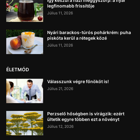
Így készül a házi meggyszörp: a nyár
legfinomabb frissítője
Július 11, 2026
Nyári barackos-túrós pohárkrém: puha
piskóta kerül a rétegek közé
Július 11, 2026
ÉLETMÓD
Válasszunk végre főnököt is!
Július 21, 2026
Perzselő hőségben is virágzik: ezért
ültetik egyre többen ezt a növényt
Július 12, 2026