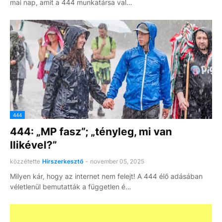
mai nap, amit a 444 munkatársa val…
444
444: „MP fasz”; „tényleg, mi van
Ilikével?”
közzétette
Hírszerkesztő
-
november 05, 2025
Milyen kár, hogy az internet nem felejt! A 444 élő adásában
véletlenül bemutatták a független é…