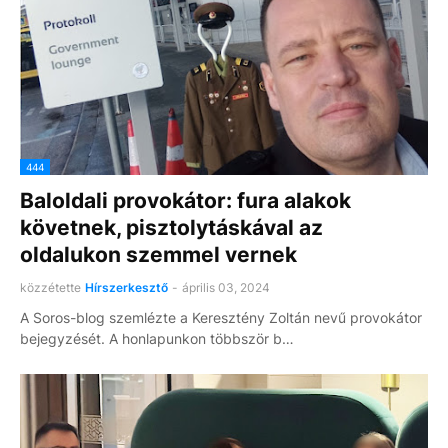
444
Baloldali provokátor: fura alakok
követnek, pisztolytáskával az
oldalukon szemmel vernek
közzétette
Hírszerkesztő
-
április 03, 2024
A Soros-blog szemlézte a Keresztény Zoltán nevű provokátor
bejegyzését. A honlapunkon többször b…