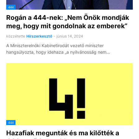
444
Rogán a 444-nek: „Nem Önök mondják
meg, hogy mit gondolnak az emberek”
közzétette
Hírszerkesztő
-
június 14, 2024
A Miniszterelnöki Kabinetirodát vezető miniszter
hangsúlyozta, hogy idehaza „a nyilvánosság nem…
444
Hazafiak megunták és ma kilőtték a