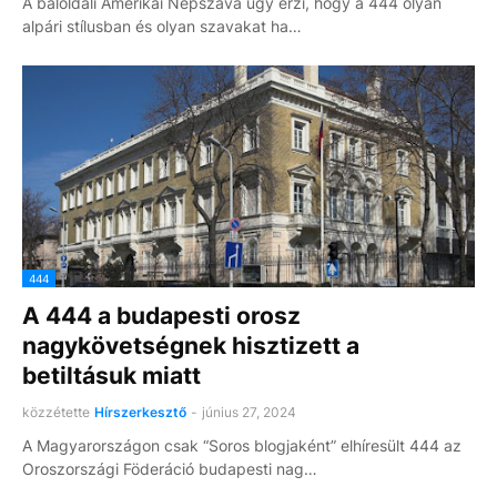
A baloldali Amerikai Népszava úgy érzi, hogy a 444 olyan
alpári stílusban és olyan szavakat ha…
444
A 444 a budapesti orosz
nagykövetségnek hisztizett a
betiltásuk miatt
közzétette
Hírszerkesztő
-
június 27, 2024
A Magyarországon csak “Soros blogjaként” elhíresült 444 az
Oroszországi Föderáció budapesti nag…