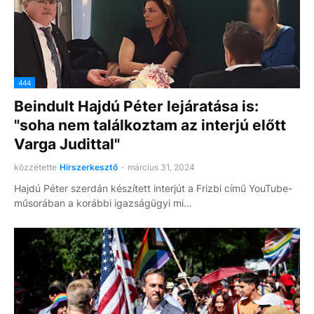
444
Beindult Hajdú Péter lejáratása is:
"soha nem találkoztam az interjú előtt
Varga Judittal"
közzétette
Hírszerkesztő
-
március 31, 2024
Hajdú Péter szerdán készített interjút a Frizbi című YouTube-
műsorában a korábbi igazságügyi mi…