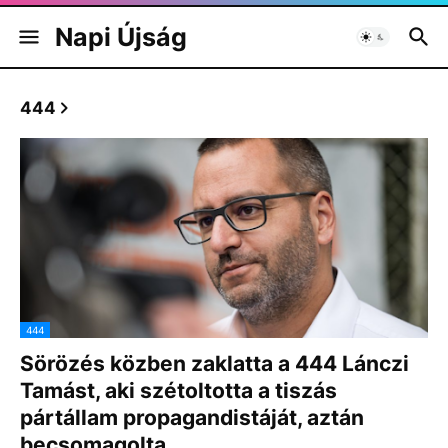
Napi Újság
444
444
Sörözés közben zaklatta a 444 Lánczi
Tamást, aki szétoltotta a tiszás
pártállam propagandistáját, aztán
becsomagolta