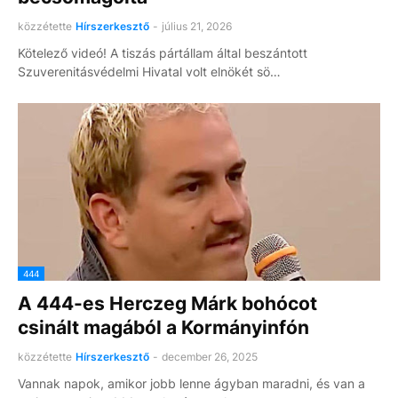
közzétette
Hírszerkesztő
-
július 21, 2026
Kötelező videó! A tiszás pártállam által beszántott
Szuverenitásvédelmi Hivatal volt elnökét sö…
444
A 444-es Herczeg Márk bohócot
csinált magából a Kormányinfón
közzétette
Hírszerkesztő
-
december 26, 2025
Vannak napok, amikor jobb lenne ágyban maradni, és van a