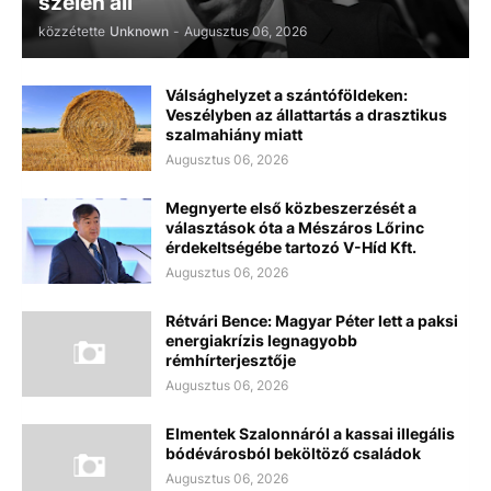
szélén áll”
közzétette
Unknown
-
Augusztus 06, 2026
Válsághelyzet a szántóföldeken:
Veszélyben az állattartás a drasztikus
szalmahiány miatt
Augusztus 06, 2026
Megnyerte első közbeszerzését a
választások óta a Mészáros Lőrinc
érdekeltségébe tartozó V-Híd Kft.
Augusztus 06, 2026
Rétvári Bence: Magyar Péter lett a paksi
energiakrízis legnagyobb
rémhírterjesztője
Augusztus 06, 2026
Elmentek Szalonnáról a kassai illegális
bódévárosból beköltöző családok
Augusztus 06, 2026