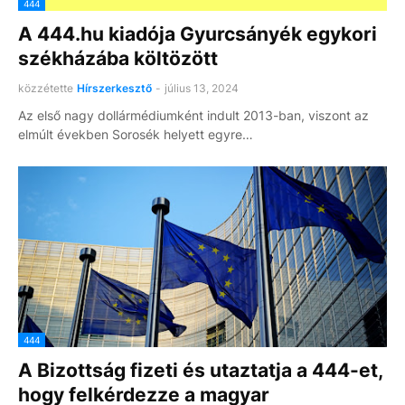
444
A 444.hu kiadója Gyurcsányék egykori
székházába költözött
közzétette
Hírszerkesztő
-
július 13, 2024
Az első nagy dollármédiumként indult 2013-ban, viszont az
elmúlt években Sorosék helyett egyre…
444
A Bizottság fizeti és utaztatja a 444-et,
hogy felkérdezze a magyar