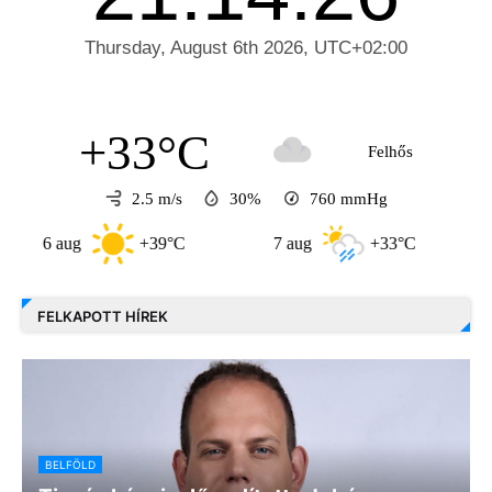
+33°C
Felhős
2.5 m/s
30%
760
mmHg
+39°C
7 aug
+33°C
8 aug
FELKAPOTT HÍREK
BELFÖLD