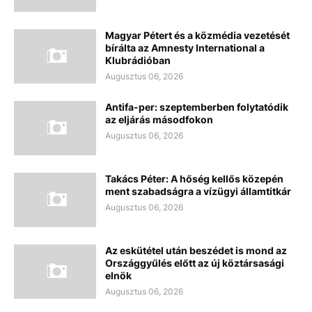
Magyar Pétert és a közmédia vezetését
bírálta az Amnesty International a
Klubrádióban
Augusztus 06, 2026
Antifa-per: szeptemberben folytatódik
az eljárás másodfokon
Augusztus 06, 2026
Takács Péter: A hőség kellős közepén
ment szabadságra a vízügyi államtitkár
Augusztus 06, 2026
Az eskütétel után beszédet is mond az
Országgyűlés előtt az új köztársasági
elnök
Augusztus 06, 2026