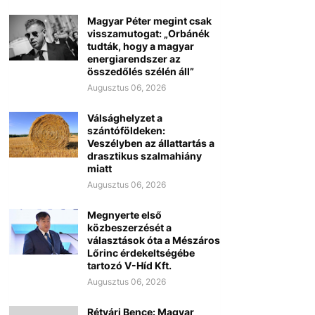
Magyar Péter megint csak
visszamutogat: „Orbánék
tudták, hogy a magyar
energiarendszer az
összedőlés szélén áll”
Augusztus 06, 2026
Válsághelyzet a
szántóföldeken:
Veszélyben az állattartás a
drasztikus szalmahiány
miatt
Augusztus 06, 2026
Megnyerte első
közbeszerzését a
választások óta a Mészáros
Lőrinc érdekeltségébe
tartozó V-Híd Kft.
Augusztus 06, 2026
Rétvári Bence: Magyar