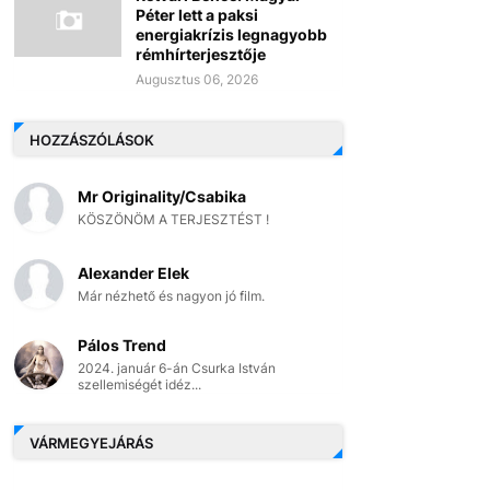
Péter lett a paksi
energiakrízis legnagyobb
rémhírterjesztője
Augusztus 06, 2026
HOZZÁSZÓLÁSOK
Mr Originality/Csabika
KÖSZÖNÖM A TERJESZTÉST !
Alexander Elek
Már nézhető és nagyon jó film.
Pálos Trend
2024. január 6-án Csurka István
szellemiségét idéz...
VÁRMEGYEJÁRÁS