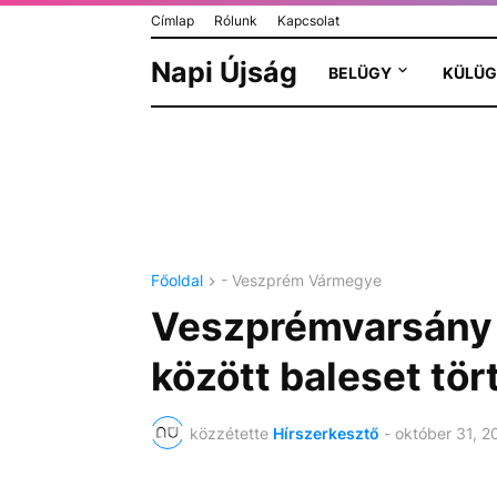
Címlap
Rólunk
Kapcsolat
Napi Újság
BELÜGY
KÜLÜG
Főoldal
- Veszprém Vármegye
Veszprémvarsány 
között baleset tör
közzétette
Hírszerkesztő
-
október 31, 2