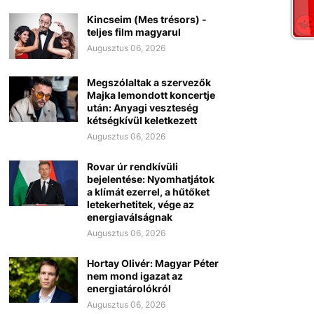
Kincseim (Mes trésors) -
teljes film magyarul
Augusztus 06, 2026
Megszólaltak a szervezők
Majka lemondott koncertje
után: Anyagi veszteség
kétségkívül keletkezett
Augusztus 06, 2026
Rovar úr rendkívüli
bejelentése: Nyomhatjátok
a klímát ezerrel, a hűtőket
letekerhetitek, vége az
energiaválságnak
Augusztus 06, 2026
Hortay Olivér: Magyar Péter
nem mond igazat az
energiatárolókról
Augusztus 06, 2026