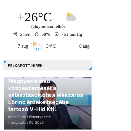
+26°C
Túlnyomóan felhős
5 m/s
58%
761
mmHg
7 aug
+34°C
8 aug
+31°C
9 au
FELKAPOTT HÍREK
GAZDASÁG
Megnyerte első
közbeszerzését a
választások óta a Mészáros
Lőrinc érdekeltségébe
tartozó V-Híd Kft.
közzétette
Hírszerkesztő
-
augusztus 06, 2026