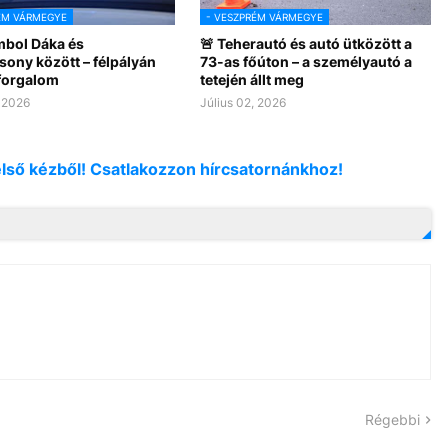
ÉM VÁRMEGYE
- VESZPRÉM VÁRMEGYE
mbol Dáka és
🚨 Teherautó és autó ütközött a
sony között – félpályán
73-as főúton – a személyautó a
 forgalom
tetején állt meg
, 2026
Július 02, 2026
első kézből! Csatlakozzon hírcsatornánkhoz!
Régebbi