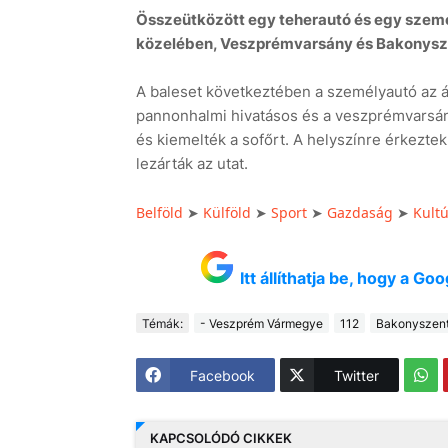
Összeütközött egy teherautó és egy szemé
közelében, Veszprémvarsány és Bakonysze
A baleset következtében a személyautó az á
pannonhalmi hivatásos és a veszprémvarsányi
és kiemelték a sofőrt. A helyszínre érkezte
lezárták az utat.
Belföld
➤
Külföld
➤
Sport
➤
Gazdaság
➤
Kult
Itt állíthatja be, hogy a G
Témák:
- Veszprém Vármegye
112
Bakonyszent
Facebook
Twitter
KAPCSOLÓDÓ CIKKEK