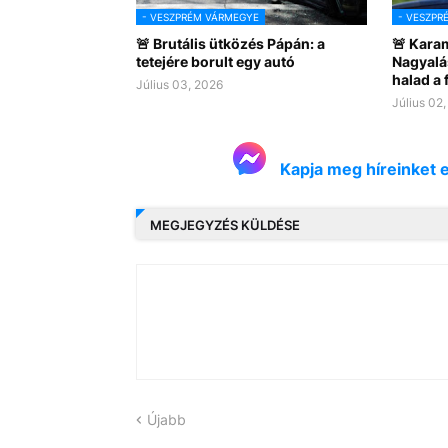
- VESZPRÉM VÁRMEGYE
- VESZPR
🚨 Brutális ütközés Pápán: a
🚨 Kara
tetejére borult egy autó
Nagyalá
halad a
Július 03, 2026
Július 02
Kapja meg híreinket 
MEGJEGYZÉS KÜLDÉSE
Újabb