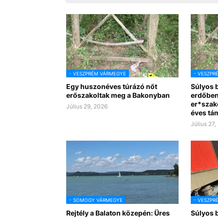
- VESZPRÉM VÁRMEGYE
- VESZPR
Egy huszonéves túrázó nőt
Súlyos 
erőszakoltak meg a Bakonyban
erdőben
er*szako
Július 29, 2026
éves tá
Július 27,
- SOMOGY VÁRMEGYE
- VESZPR
Rejtély a Balaton közepén: Üres
Súlyos b