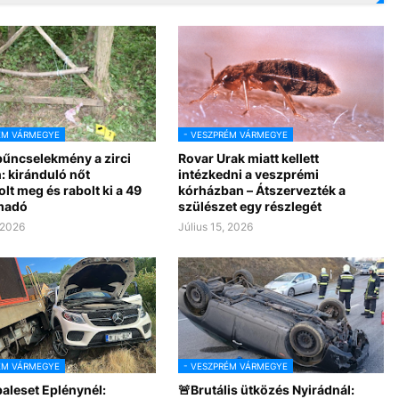
ÉM VÁRMEGYE
- VESZPRÉM VÁRMEGYE
bűncselekmény a zirci
Rovar Urak miatt kellett
: kiránduló nőt
intézkedni a veszprémi
lt meg és rabolt ki a 49
kórházban – Átszervezték a
madó
szülészet egy részlegét
 2026
Július 15, 2026
ÉM VÁRMEGYE
- VESZPRÉM VÁRMEGYE
aleset Eplénynél:
🚨Brutális ütközés Nyirádnál: