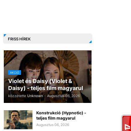
FRISS HÍREK
AKCIÓ
Violet és Daisy (Violet &
Daisy) - teljes film magyarul
közzétette
Unknown
-
Augusztus 06, 2026
Konstrukció (Hypnotic) -
teljes film magyarul
Augusztus 06, 2026