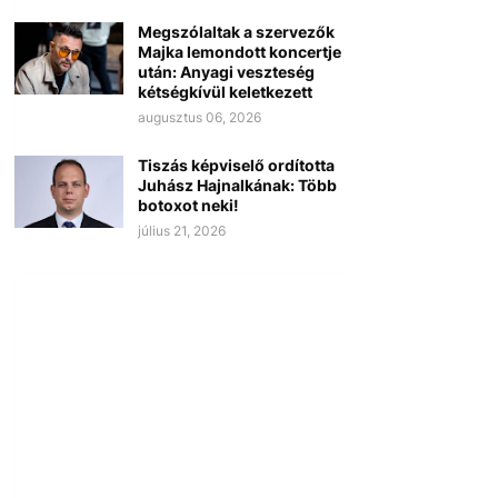
Megszólaltak a szervezők
Majka lemondott koncertje
után: Anyagi veszteség
kétségkívül keletkezett
augusztus 06, 2026
Tiszás képviselő ordította
Juhász Hajnalkának: Több
botoxot neki!
július 21, 2026