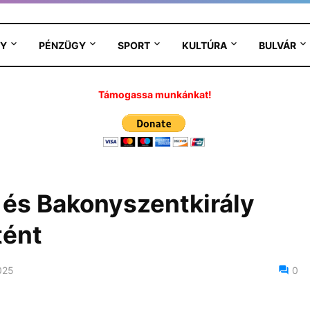
Y
PÉNZÜGY
SPORT
KULTÚRA
BULVÁR
Támogassa munkánkat!
és Bakonyszentkirály
tént
025
0