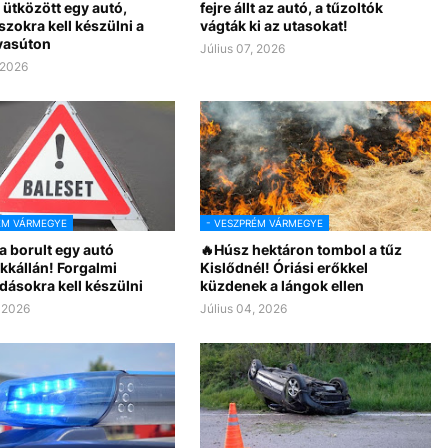
 ütközött egy autó,
fejre állt az autó, a tűzoltók
zokra kell készülni a
vágták ki az utasokat!
vasúton
Július 07, 2026
 2026
ÉM VÁRMEGYE
- VESZPRÉM VÁRMEGYE
a borult egy autó
🔥Húsz hektáron tombol a tűz
kkállán! Forgalmi
Kislődnél! Óriási erőkkel
dásokra kell készülni
küzdenek a lángok ellen
, 2026
Július 04, 2026