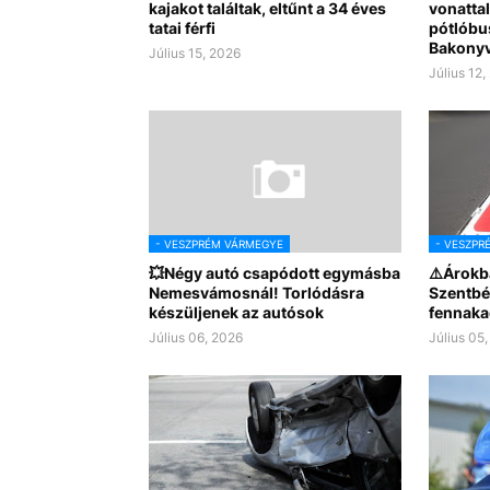
kajakot találtak, eltűnt a 34 éves
vonattal
tatai férfi
pótlóbus
Bakony
Július 15, 2026
Július 12,
- VESZPRÉM VÁRMEGYE
- VESZPR
💥Négy autó csapódott egymásba
⚠️Árokb
Nemesvámosnál! Torlódásra
Szentbé
készüljenek az autósok
fennaka
Július 06, 2026
Július 05