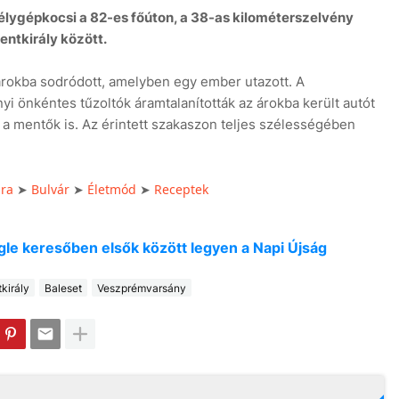
lygépkocsi a 82-es főúton, a 38-as kilométerszelvény
ntkirály között.
rokba sodródott, amelyben egy ember utazott. A
 önkéntes tűzoltók áramtalanították az árokba került autót
k a mentők is. Az érintett szakaszon teljes szélességében
úra
➤
Bulvár
➤
Életmód
➤
Receptek
oogle keresőben elsők között legyen a Napi Újság
király
Baleset
Veszprémvarsány