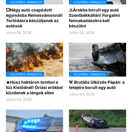
- VESZPRÉM VÁRMEGYE
- VESZPRÉM VÁRMEGYE
💥Négy autó csapódott
⚠️Árokba borult egy autó
egymásba Nemesvámosnál!
Szentbékkállán! Forgalmi
Torlódásra készüljenek az
fennakadásokra kell
autósok
készülni
Július 06, 2026
Július 05, 2026
- VESZPRÉM VÁRMEGYE
- VESZPRÉM VÁRMEGYE
🔥Húsz hektáron tombol a
🚨 Brutális ütközés Pápán: a
tűz Kislődnél! Óriási erőkkel
tetejére borult egy autó
küzdenek a lángok ellen
Július 03, 2026
Július 04, 2026