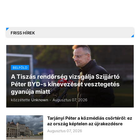
FRISS HÍREK
BELFÖLD
A Tiszás rendőrség vizsgálja Szijjártó
Péter BYD-s kinevezését vesztegetés
gyanúja miatt
közzétette
Unknown
-
Augusztus 07, 2026
Tarjányi Péter a közmédiás csörtéről: ez
az ország képtelen az újrakezdésre
Augusztus 07, 2026