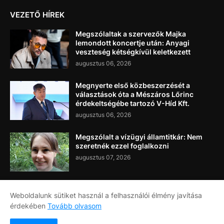
VEZETŐ HÍREK
Megszólaltak a szervezők Majka
lemondott koncertje után: Anyagi
veszteség kétségkívül keletkezett
augusztus 06, 2026
Megnyerte első közbeszerzését a
választások óta a Mészáros Lőrinc
érdekeltségébe tartozó V-Híd Kft.
augusztus 06, 2026
Megszólalt a vízügyi államtitkár: Nem
szeretnék ezzel foglalkozni
augusztus 07, 2026
Weboldalunk sütiket használ a felhasználói élmény javítása
érdekében
Tovább olvasom
Címlap
Rólunk
Kapcsolat