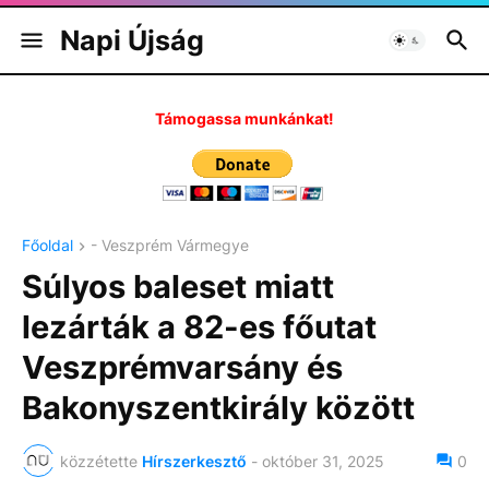
Napi Újság
Támogassa munkánkat!
Főoldal
- Veszprém Vármegye
Súlyos baleset miatt
lezárták a 82-es főutat
Veszprémvarsány és
Bakonyszentkirály között
közzétette
Hírszerkesztő
-
október 31, 2025
0