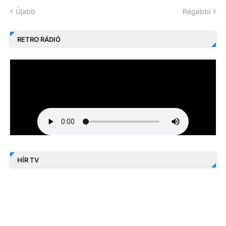
Újabb
Régebbi
RETRO RÁDIÓ
HÍR TV