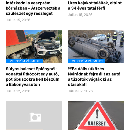
intézkedni a veszprémi
Üres kajakot találtak, eltűnt
kórházban – Átszervezték a
a 34 éves tatai férfi
szülészet egy részlegét
Július 15, 2026
Július 15, 2026
- VESZPRÉM VÁRMEGYE
- VESZPRÉM VÁRMEGYE
Súlyos baleset Eplénynél:
🚨Brutális ütközés
vonattal ütközött egy autó,
Nyirádnál: fejre állt az autó,
pótlóbuszokra kell készülni
a tűzoltók vágták ki az
a Bakonyvasúton
utasokat!
Július 12, 2026
Július 07, 2026