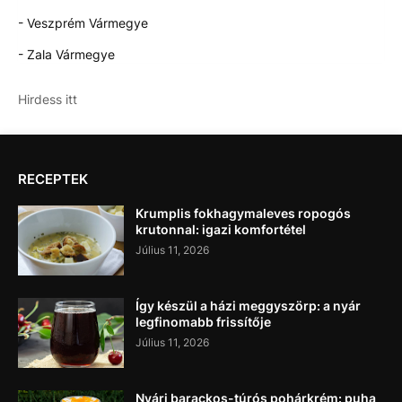
- Veszprém Vármegye
- Zala Vármegye
Hirdess itt
RECEPTEK
Krumplis fokhagymaleves ropogós
krutonnal: igazi komfortétel
Július 11, 2026
Így készül a házi meggyszörp: a nyár
legfinomabb frissítője
Július 11, 2026
Nyári barackos-túrós pohárkrém: puha