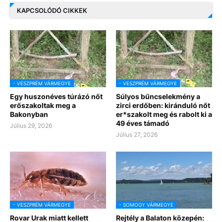
KAPCSOLÓDÓ CIKKEK
- VESZPRÉM VÁRMEGYE
- VESZPRÉM VÁRMEGYE
Egy huszonéves túrázó nőt
Súlyos bűncselekmény a
erőszakoltak meg a
zirci erdőben: kiránduló nőt
Bakonyban
er*szakolt meg és rabolt ki a
49 éves támadó
Július 29, 2026
Július 27, 2026
- VESZPRÉM VÁRMEGYE
- SOMOGY VÁRMEGYE
Rovar Urak miatt kellett
Rejtély a Balaton közepén: