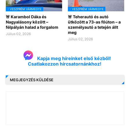
- VESZPRÉM VÁRMEGYE
- VESZPRÉM VÁRMEGYE
🚨 Karambol Dáka és
🚨 Teherautó és autó
Nagyalásony között –
ütközött a 73-as főúton – a
félpályán halad a forgalom
személyautó a tetején állt
meg
Július 02, 2026
Július 02, 2026
Kapja meg híreinket első kézből!
Csatlakozzon hírcsatornánkhoz!
MEGJEGYZÉS KÜLDÉSE