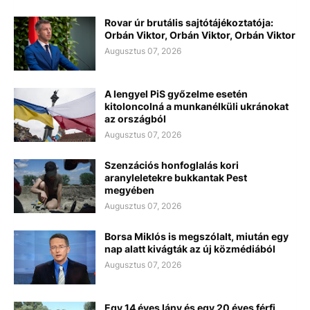
Rovar úr brutális sajtótájékoztatója:
Orbán Viktor, Orbán Viktor, Orbán Viktor
Augusztus 07, 2026
A lengyel PiS győzelme esetén
kitoloncolná a munkanélküli ukránokat
az országból
Augusztus 07, 2026
Szenzációs honfoglalás kori
aranyleletekre bukkantak Pest
megyében
Augusztus 07, 2026
Borsa Miklós is megszólalt, miután egy
nap alatt kivágták az új közmédiából
Augusztus 07, 2026
Egy 14 éves lány és egy 20 éves férfi