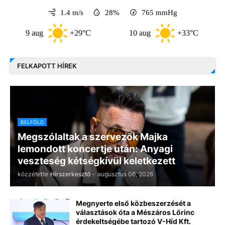
1.4 m/s
28%
765
mmHg
9 aug
+29°C
10 aug
+33°C
11 
FELKAPOTT HÍREK
BELFÖLD
Megszólaltak a szervezők Majka
lemondott koncertje után: Anyagi
veszteség kétségkívül keletkezett
közzétette
Hírszerkesztő
-
augusztus 06, 2026
Megnyerte első közbeszerzését a
választások óta a Mészáros Lőrinc
érdekeltségébe tartozó V-Híd Kft.