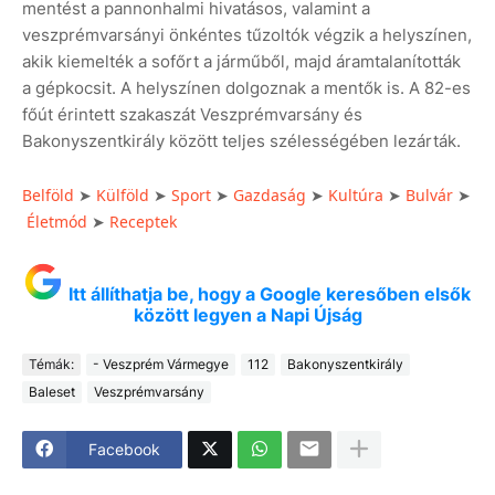
mentést a pannonhalmi hivatásos, valamint a
veszprémvarsányi önkéntes tűzoltók végzik a helyszínen,
akik kiemelték a sofőrt a járműből, majd áramtalanították
a gépkocsit. A helyszínen dolgoznak a mentők is. A 82-es
főút érintett szakaszát Veszprémvarsány és
Bakonyszentkirály között teljes szélességében lezárták.
Belföld
➤
Külföld
➤
Sport
➤
Gazdaság
➤
Kultúra
➤
Bulvár
➤
Életmód
➤
Receptek
Itt állíthatja be, hogy a Google keresőben elsők
között legyen a Napi Újság
Témák:
- Veszprém Vármegye
112
Bakonyszentkirály
Baleset
Veszprémvarsány
Facebook