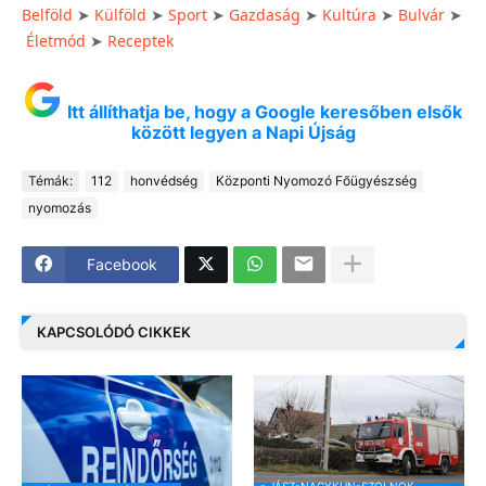
Belföld
➤
Külföld
➤
Sport
➤
Gazdaság
➤
Kultúra
➤
Bulvár
➤
Életmód
➤
Receptek
Itt állíthatja be, hogy a Google keresőben elsők
között legyen a Napi Újság
Témák:
112
honvédség
Központi Nyomozó Főügyészség
nyomozás
Facebook
KAPCSOLÓDÓ CIKKEK
- JÁSZ-NAGYKUN-SZOLNOK