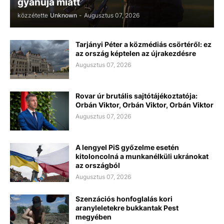
gyanúja miatt
közzétette
Unknown
-
Augusztus 07, 2026
Tarjányi Péter a közmédiás csörtéről: ez
az ország képtelen az újrakezdésre
Augusztus 07, 2026
Rovar úr brutális sajtótájékoztatója:
Orbán Viktor, Orbán Viktor, Orbán Viktor
Augusztus 07, 2026
A lengyel PiS győzelme esetén
kitoloncolná a munkanélküli ukránokat
az országból
Augusztus 07, 2026
Szenzációs honfoglalás kori
aranyleletekre bukkantak Pest
megyében