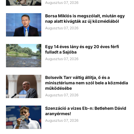
Augusztus 07, 2026
Borsa Miklós is megszólalt, miután egy
nap alatt kivágták az új közmédiából
Augusztus 07, 2026
Egy 14 éves lány és egy 20 éves férfi
fulladt a Sajóba
Augusztus 07, 2026
Bolsevik Tarr váltig állítja, ő és a
minisztériuma nem szól bele a közmédia
működésébe
Augusztus 07, 2026
Szenzáció a vizes Eb-n: Betlehem Dávid
aranyérmes!
Augusztus 07, 2026