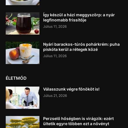
Így készül a házi meggyszörp: a nyár
legfinomabb frissítője
Július 11, 2026
Nyári barackos-túrós pohárkrém: puha
piskóta kerül a rétegek közé
Július 11, 2026
ÉLETMÓD
Válasszunk végre főnököt is!
Július 21, 2026
Perzselő hőségben is virágzik: ezért
ültetik egyre többen ezt a növényt