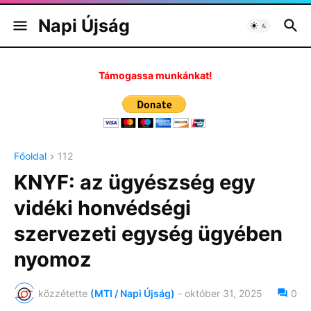
Napi Újság
Támogassa munkánkat!
Főoldal
112
KNYF: az ügyészség egy
vidéki honvédségi
szervezeti egység ügyében
nyomoz
közzétette
(MTI / Napi Újság)
-
október 31, 2025
0