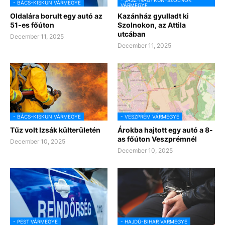
- BÁCS-KISKUN VÁRMEGYE
VÁRMEGYE
Oldalára borult egy autó az
Kazánház gyulladt ki
51-es főúton
Szolnokon, az Attila
utcában
December 11, 2025
December 11, 2025
- BÁCS-KISKUN VÁRMEGYE
- VESZPRÉM VÁRMEGYE
Tűz volt Izsák külterületén
Árokba hajtott egy autó a 8-
as főúton Veszprémnél
December 10, 2025
December 10, 2025
- PEST VÁRMEGYE
- HAJDÚ-BIHAR VÁRMEGYE