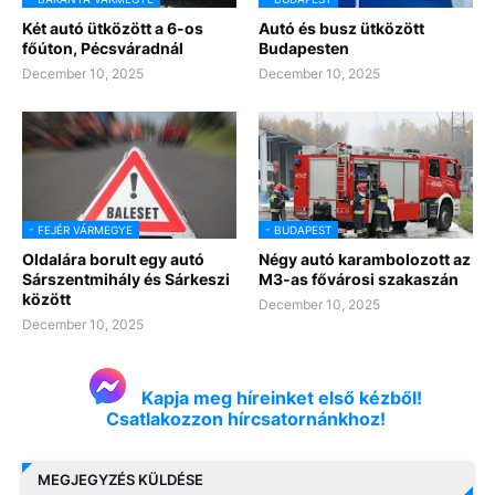
Két autó ütközött a 6-os
Autó és busz ütközött
főúton, Pécsváradnál
Budapesten
December 10, 2025
December 10, 2025
- FEJÉR VÁRMEGYE
- BUDAPEST
Oldalára borult egy autó
Négy autó karambolozott az
Sárszentmihály és Sárkeszi
M3-as fővárosi szakaszán
között
December 10, 2025
December 10, 2025
Kapja meg híreinket első kézből!
Csatlakozzon hírcsatornánkhoz!
MEGJEGYZÉS KÜLDÉSE