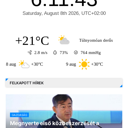
+21°C
Túlnyomóan derűs
2.8 m/s
73%
764
mmHg
ug
+30°C
9 aug
+30°C
10 aug
FELKAPOTT HÍREK
GAZDASÁG
Megnyerte első közbeszerzését a