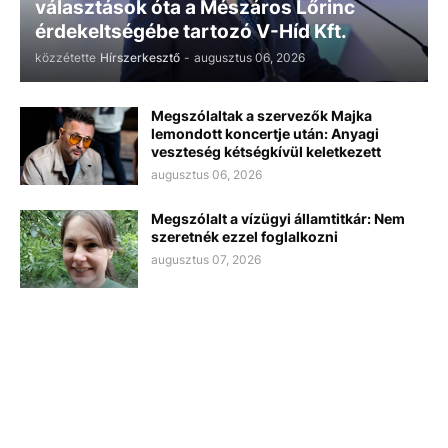
választások óta a Mészáros Lőrinc
érdekeltségébe tartozó V-Híd Kft.
közzétette
Hírszerkesztő
-
augusztus 06, 2026
Megszólaltak a szervezők Majka
lemondott koncertje után: Anyagi
veszteség kétségkívül keletkezett
augusztus 06, 2026
Megszólalt a vízügyi államtitkár: Nem
szeretnék ezzel foglalkozni
augusztus 07, 2026