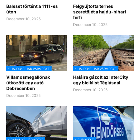
Baleset történt a 1111-es
Felgyújtotta terhes
úton
szeretőjét a hajdú-bihari
férfi
December 10, 2025
December 10, 2025
- HAJDÚ-BIHAR VÁRMEGYE
- HAJDÚ-BIHAR VÁRMEGYE
Villamosmegállónak
Halálra gázolt az InterCity
ütközött egy autó
egy biciklist Téglásnál
Debrecenben
December 10, 2025
December 10, 2025
- BARANYA VÁRMEGYE
- BUDAPEST