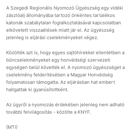
A Szegedi Regionális Nyomozó Ügyészség egy vidéki
zászlóalj állományába tartozó önkéntes tartalékos
katonák szabálytalan foglalkoztatásával kapcsolatban
elkövetett visszaélések miatt jár el. Az ügyészség
jelenleg is eljárási cselekményeket végez.
Közölték azt is, hogy egyes sajtóhírekkel ellentétben a
bűncselekményeket egy honvédségi szervezeti
egységen belül követték el. A nyomozó ügyészséget a
cselekmény felderítésében a Magyar Honvédség
folyamatosan támogatta. Az eljárásban hat embert
hallgattak ki gyanúsítottként.
Az ügyről a nyomozás érdekében jelenleg nem adható
további felvilágosítás - közölte a KNYF.
(MTI)