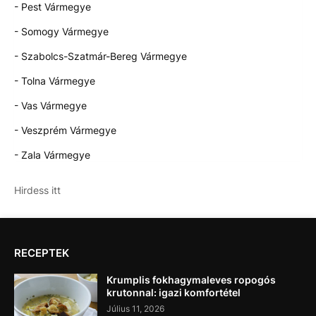
- Pest Vármegye
- Somogy Vármegye
- Szabolcs-Szatmár-Bereg Vármegye
- Tolna Vármegye
- Vas Vármegye
- Veszprém Vármegye
- Zala Vármegye
Hirdess itt
RECEPTEK
Krumplis fokhagymaleves ropogós
krutonnal: igazi komfortétel
Július 11, 2026