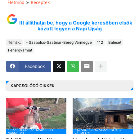
Életmód
Receptek
➤
Itt állíthatja be, hogy a Google keresőben elsők
között legyen a Napi Újság
Témák:
- Szabolcs-Szatmár-Bereg Vármegye
112
Baleset
Fehérgyarmat
Facebook
KAPCSOLÓDÓ CIKKEK
- SZABOLCS-SZATMÁR-BEREG
- SZABOLCS-SZATMÁR-BEREG
VÁRMEGYE
VÁRMEGYE