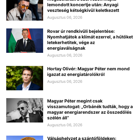
lemondott koncertje után: Anyagi
veszteség kétségkívül keletkezett
Augusztus 06, 2026
Rovar úr rendkívüli bejelentése:
Nyomhatjátok a klímát ezerrel, a hűtőket
letekerhetitek, vége az
energiaválságnak
Augusztus 06, 2026
Hortay Olivér: Magyar Péter nem mond
igazat az energiatárolókról
Augusztus 06, 2026
Magyar Péter megint csak
visszamutogat: „Orbánék tudták, hogy a
magyar energiarendszer az összedőlés
szélén áll”
Augusztus 06, 2026
Válsághelyzet a szántóföldeken: