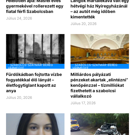
Felelőtlen apa: Másfél éves
Lángok martalékává vált egy
gyermekével rollerezett egy
hétvégi ház Nyíregyházánál
fiatal férfi Szabolcsban
– az autót még időben
kimentették
Július 24, 2026
Július 20, 2026
- SZABOLCS-SZATMÁR-BEREG
- SZABOLCS-SZATMÁR-BEREG
VÁRMEGYE
VÁRMEGYE
Fürdőkádban fojtotta vízbe
Milliárdos pályázati
fogyatékkal élő lányát –
pénzeket akartak „elintézni”
életfogytiglant kapott az
kenőpénzzel – tízmilliókat
anya
fizethetett a szabolcsi
vállalkozó
Július 20, 2026
Július 17, 2026