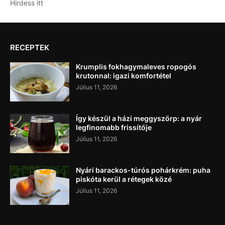
Hirdess itt
RECEPTEK
Krumplis fokhagymaleves ropogós
krutonnal: igazi komfortétel
Július 11, 2026
Így készül a házi meggyszörp: a nyár
legfinomabb frissítője
Július 11, 2026
Nyári barackos-túrós pohárkrém: puha
piskóta kerül a rétegek közé
Július 11, 2026