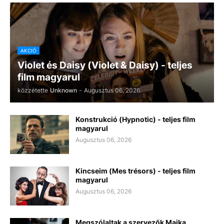
AKCIÓ
Violet és Daisy (Violet & Daisy) - teljes
film magyarul
közzétette
Unknown
-
Augusztus 06, 2026
Konstrukció (Hypnotic) - teljes film
magyarul
Augusztus 06, 2026
Kincseim (Mes trésors) - teljes film
magyarul
Augusztus 06, 2026
Megszólaltak a szervezők Majka