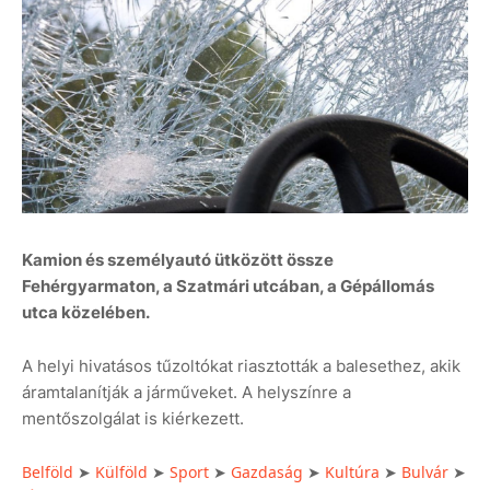
Kamion és személyautó ütközött össze
Fehérgyarmaton, a Szatmári utcában, a Gépállomás
utca közelében.
A helyi hivatásos tűzoltókat riasztották a balesethez, akik
áramtalanítják a járműveket. A helyszínre a
mentőszolgálat is kiérkezett.
Belföld
Külföld
Sport
Gazdaság
Kultúra
Bulvár
➤
➤
➤
➤
➤
➤