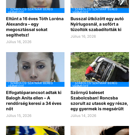
- SZABOLCS-SZATMÁR-BEREG
- SZABOLCS-SZATMÁR-BEREG
VÁRMEGYE
VÁRMEGYE
Eltűnt a 16 éves Tóth Loréna
Busszal ütközött egy autó
Alexandra – egy
Nyírlugosnál, a sofőrt a
megosztással sokat
tűzoltók szabadították ki
segíthetsz!
Július 16, 2026
Július 16, 2026
- SZABOLCS-SZATMÁR-BEREG
- SZABOLCS-SZATMÁR-BEREG
VÁRMEGYE
VÁRMEGYE
Elfogatóparancsot adtak ki
Szörnyű baleset
Balogh Anita ellen – A
Szabolcsban! Roncsba
rendőrség keresi a 34 éves
szorult az utasok egy része,
nőt
egy gyermek is megsérült
Július 15, 2026
Július 14, 2026