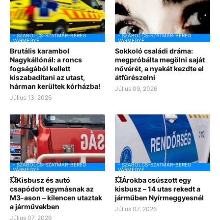
- SZABOLCS-SZATMÁR-BEREG
- SZABOLCS-SZATMÁR-BEREG
VÁRMEGYE
VÁRMEGYE
Brutális karambol
Sokkoló családi dráma:
Nagykállónál: a roncs
megpróbálta megölni saját
fogságából kellett
nővérét, a nyakát kezdte el
kiszabadítani az utast,
átfűrészelni
hárman kerültek kórházba!
Július 09, 2026
Július 13, 2026
- SZABOLCS-SZATMÁR-BEREG
- SZABOLCS-SZATMÁR-BEREG
VÁRMEGYE
VÁRMEGYE
💥Kisbusz és autó
💥Árokba csúszott egy
csapódott egymásnak az
kisbusz – 14 utas rekedt a
M3-ason – kilencen utaztak
járműben Nyírmeggyesnél
a járművekben
Július 07, 2026
Július 07, 2026