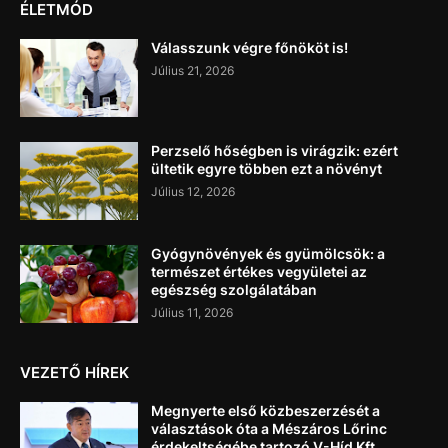
ÉLETMÓD
Válasszunk végre főnököt is!
Július 21, 2026
Perzselő hőségben is virágzik: ezért
ültetik egyre többen ezt a növényt
Július 12, 2026
Gyógynövények és gyümölcsök: a
természet értékes vegyületei az
egészség szolgálatában
Július 11, 2026
VEZETŐ HÍREK
Megnyerte első közbeszerzését a
választások óta a Mészáros Lőrinc
érdekeltségébe tartozó V-Híd Kft.