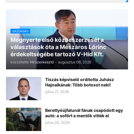
GAZDASÁG
Megnyerte első közbeszerzését a
választások óta a Mészáros Lőrinc
érdekeltségébe tartozó V-Híd Kft.
közzétette
Hírszerkesztő
-
augusztus 06, 2026
Tiszás képviselő ordította Juhász
Hajnalkának: Több botoxot neki!
július 21, 2026
Berettyóújfalunál fának csapódott egy
autó: a sofőrt a mentők vitték el
július 24, 2026