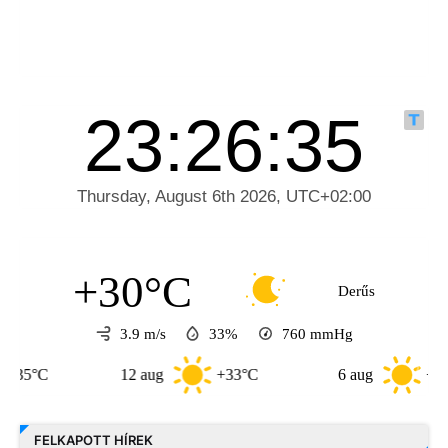
+30°C
Derűs
3.9 m/s
33%
760
mmHg
°C
12 aug
+33°C
6 aug
+39°C
FELKAPOTT HÍREK