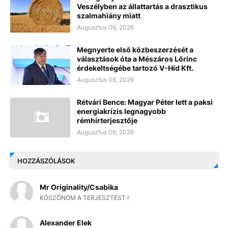
Veszélyben az állattartás a drasztikus
szalmahiány miatt
Augusztus 06, 2026
Megnyerte első közbeszerzését a
választások óta a Mészáros Lőrinc
érdekeltségébe tartozó V-Híd Kft.
Augusztus 06, 2026
Rétvári Bence: Magyar Péter lett a paksi
energiakrízis legnagyobb
rémhírterjesztője
Augusztus 06, 2026
HOZZÁSZÓLÁSOK
Mr Originality/Csabika
KÖSZÖNÖM A TERJESZTÉST !
Alexander Elek