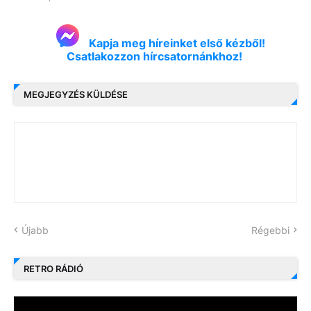
Kapja meg híreinket első kézből!
Csatlakozzon hírcsatornánkhoz!
MEGJEGYZÉS KÜLDÉSE
Újabb
Régebbi
RETRO RÁDIÓ