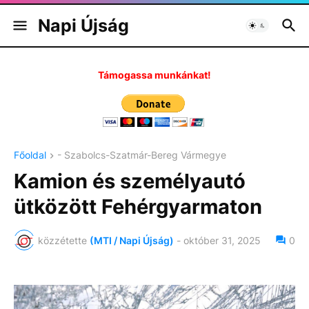
Napi Újság
Támogassa munkánkat!
Főoldal
- Szabolcs-Szatmár-Bereg Vármegye
Kamion és személyautó
ütközött Fehérgyarmaton
közzétette
(MTI / Napi Újság)
-
október 31, 2025
0