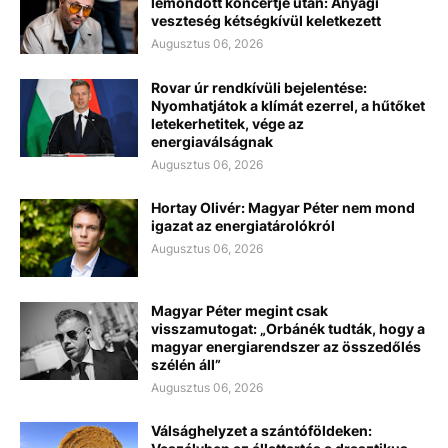
lemondott koncertje után: Anyagi
veszteség kétségkívül keletkezett
Augusztus 06, 2026
Rovar úr rendkívüli bejelentése:
Nyomhatjátok a klímát ezerrel, a hűtőket
letekerhetitek, vége az
energiaválságnak
Augusztus 06, 2026
Hortay Olivér: Magyar Péter nem mond
igazat az energiatárolókról
Augusztus 06, 2026
Magyar Péter megint csak
visszamutogat: „Orbánék tudták, hogy a
magyar energiarendszer az összedőlés
szélén áll”
Augusztus 06, 2026
Válsághelyzet a szántóföldeken: