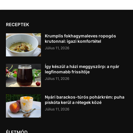
RECEPTEK
Krumplis fokhagymaleves ropogós
krutonnal: igazi komfortétel
Július 11, 2026
Így készül a házi meggyszörp: a nyár
legfinomabb frissítője
Július 11, 2026
Nyári barackos-túrós pohárkrém: puha
piskóta kerül a rétegek közé
Július 11, 2026
ÉLETMÓD