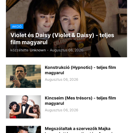
AKCIÓ
Violet és Daisy (Violet & Daisy) - teljes
film magyarul
közzétette
Unknown
-
Augusztus 06, 2026
Konstrukció (Hypnotic) - teljes film
magyarul
Augusztus 06, 2026
Kincseim (Mes trésors) - teljes film
magyarul
Augusztus 06, 2026
Megszólaltak a szervezők Majka