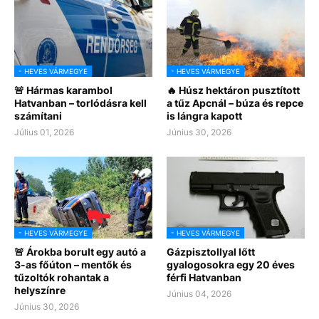
- HEVES VÁRMEGYE
- HEVES VÁRMEGYE
🚨 Hármas karambol
🔥 Húsz hektáron pusztított
Hatvanban – torlódásra kell
a tűz Apcnál – búza és repce
számítani
is lángra kapott
Július 01, 2026
Június 30, 2026
- HEVES VÁRMEGYE
- HEVES VÁRMEGYE
🚨 Árokba borult egy autó a
Gázpisztollyal lőtt
3-as főúton – mentők és
gyalogosokra egy 20 éves
tűzoltók rohantak a
férfi Hatvanban
helyszínre
Június 04, 2026
Június 30, 2026