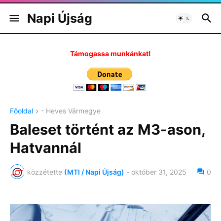
Napi Újság
Támogassa munkánkat!
Főoldal
- Heves Vármegye
Baleset történt az M3-ason,
Hatvannál
közzétette
(MTI / Napi Újság)
-
október 31, 2025
0