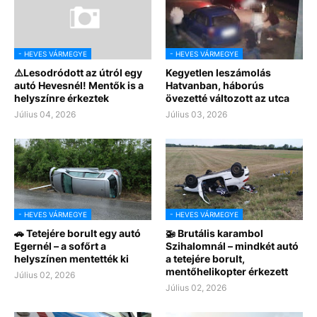
- HEVES VÁRMEGYE
- HEVES VÁRMEGYE
⚠️Lesodródott az útról egy
Kegyetlen leszámolás
autó Hevesnél! Mentők is a
Hatvanban, háborús
helyszínre érkeztek
övezetté változott az utca
Július 04, 2026
Július 03, 2026
- HEVES VÁRMEGYE
- HEVES VÁRMEGYE
🚗 Tetejére borult egy autó
🚁 Brutális karambol
Egernél – a sofőrt a
Szihalomnál – mindkét autó
helyszínen mentették ki
a tetejére borult,
mentőhelikopter érkezett
Július 02, 2026
Július 02, 2026