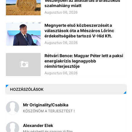
Veszélyben az állattartás a drasztikus
szalmahiány miatt
Augusztus 06, 2026
Megnyerte első közbeszerzését a
választások óta a Mészáros Lőrinc
érdekeltségébe tartozó V-Híd Kft.
Augusztus 06, 2026
Rétvári Bence: Magyar Péter lett a paksi
energiakrízis legnagyobb
rémhírterjesztője
Augusztus 06, 2026
HOZZÁSZÓLÁSOK
Mr Originality/Csabika
KÖSZÖNÖM A TERJESZTÉST !
Alexander Elek
Már nézhető és nagyon jó film.