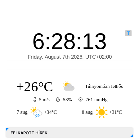
+26°C
Túlnyomóan felhős
5 m/s
58%
761
mmHg
7 aug
+34°C
8 aug
+31°C
9 
FELKAPOTT HÍREK