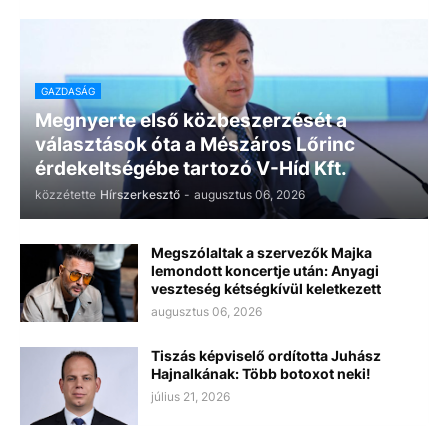
GAZDASÁG
Megnyerte első közbeszerzését a
választások óta a Mészáros Lőrinc
érdekeltségébe tartozó V-Híd Kft.
közzétette
Hírszerkesztő
-
augusztus 06, 2026
Megszólaltak a szervezők Majka
lemondott koncertje után: Anyagi
veszteség kétségkívül keletkezett
augusztus 06, 2026
Tiszás képviselő ordította Juhász
Hajnalkának: Több botoxot neki!
július 21, 2026