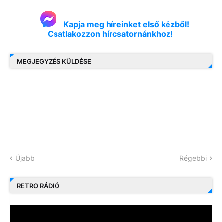
Kapja meg híreinket első kézből!
Csatlakozzon hírcsatornánkhoz!
MEGJEGYZÉS KÜLDÉSE
Újabb
Régebbi
RETRO RÁDIÓ