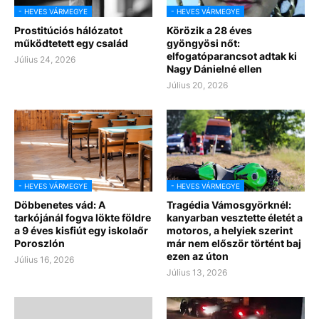
- HEVES VÁRMEGYE
- HEVES VÁRMEGYE
Prostitúciós hálózatot
Körözik a 28 éves
működtetett egy család
gyöngyösi nőt:
elfogatóparancsot adtak ki
Július 24, 2026
Nagy Dánielné ellen
Július 20, 2026
- HEVES VÁRMEGYE
- HEVES VÁRMEGYE
Döbbenetes vád: A
Tragédia Vámosgyörknél:
tarkójánál fogva lökte földre
kanyarban vesztette életét a
a 9 éves kisfiút egy iskolaőr
motoros, a helyiek szerint
Poroszlón
már nem először történt baj
ezen az úton
Július 16, 2026
Július 13, 2026