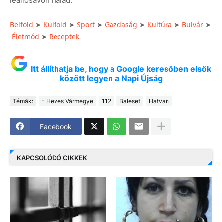
leállósávon halad.
Belföld
➤
Külföld
➤
Sport
➤
Gazdaság
➤
Kultúra
➤
Bulvár
➤
Életmód
➤
Receptek
Itt állíthatja be, hogy a Google keresőben elsők
között legyen a Napi Újság
Témák:
- Heves Vármegye
112
Baleset
Hatvan
Facebook
KAPCSOLÓDÓ CIKKEK